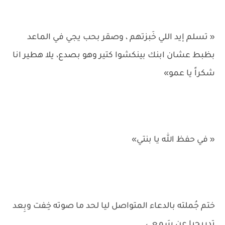
« تسلم إيد اللي خَبزتهم ، وصقر بحب يجي في الماعد
بظبط عشان ابنك بينكشوا كتير وهو بصدع، يلا هطير انا
شكراً يا عمو»
« في حفظ الله يا بنتي»
ختم جُملته بالدعاء المتواصل ليا لحد ما صوته خِفت وبِعد
تدريجيا عن سَمعي