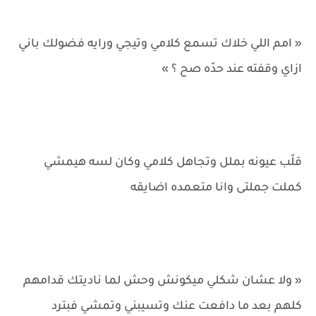
« امم اللي خلاك تسمع كلامي وتيجي ورايه فضولك باني
ازاي وقفته عند حدّه صح ؟ »
قلّب عيونه بملل وتجاهل كلامي وكان لسه هيمشي
كملت جملتى وانا متعمده اضايقه
« ولا عشان شكلي ميكونش وحش لما ناديتك قدامهم
كلهم بعد ما دافعت عنك وتسيبني وتمشي فبترد