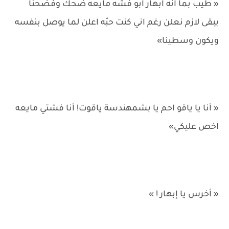
« طيب بما انه ابهار ابو فشّه مايعه ضحك وفضحنا
يبقى لازم نعلن رغم اني كنت حبّه اعلن لما يوصل بنفسه
ويكون وسطينا»
« أنا يا ياقو احم يا بشمهندسة ياقوت! أنا فشتي مايعه
اخص عليكي»
« أخرس يا إبهار ! »