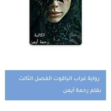
رواية غراب الياقوت الفصل الثالث
بقلم رحمة أيمن