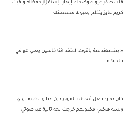
قلّب صقر عيونه وضحك إبهار بإستفزاز حفظاه ولقيت
كريم عايز يتكلم بعيونه فسمحتله
« بشمهندسة ياقوت، اعتقد اننا كاملين يعني هو في
حاجة؟ »
كان ده رد فعل مُعظم الموجودين هنا وتحفيزه لردي
ولسه هرضي فضولهم خرجت بَحه تانية غير صوتي