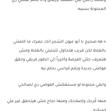
وبسند راسي علي المقعد بإرهاق وانا بكلم نفسي زي
المجنونة بسببه
« هه صحيح با أبو عيون الشجر انك عمرك ما كلمتني
بالغلط لكن قريب هتحاول تتجنبني بالغلط ومش
هتعرف، جتلي الفرصة وأخيراً اني اتطور فريقي وحقق
فوضىى جديدة ورقم قياسي بحلم بيه
وابقي مجنونه لو مستغلتش الفوضي دي لصالحي
منها قُربك وإصلاحك ومنها نجاح مش هيتحقق غير علي
إيديك»