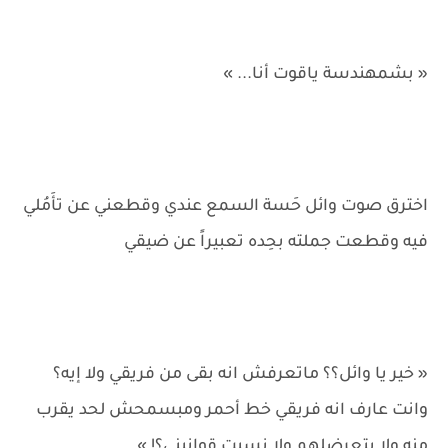
« بشمهندسة ياقوت أنا... »
اخترق صوت وائل حَسة السمع عندي وقطعني عن تأَمُلي
فيه وقطعت جملته بحِده تعبيراً عن ضيقي
« خير يا وائل؟؟ ماتعرفش انه بقى من فريقي ولا إيه؟
وانت عارف انه فريقي خط أحمر ومبسمحش لحد يقرب
منه ولا يتعرضلهم ولا نسيت قوانيني؟! »