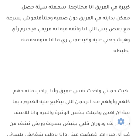
كبيرة في الفريق انا محتاجها، سمعته سيئة حصل،
ممكن بدايته في الفريق دون صعبة ومتتأقلموش بسرعة
مع بعض بس اللي انا واثقه فيه انه فريقي هيحترم رأي
وهيشجعني عليه وهيدعمني زي ما انا متوقعه منه
بظبط»
نهيت جملتي واخدت نفس عميق وأنا براقب ملامحهم
كلهم وأولهم عبد الرحمن اللي بيطّبع عليه الهدوء ديما
عشان اهدى وكملت بنفس الوتيرة والنبره وانا للاسف
من غير لف ودوران قلبي بينبض بسرعة وريقي نشف من
غير أي مبررات، غمضت عيني وانا برطب شفايفي بلساني