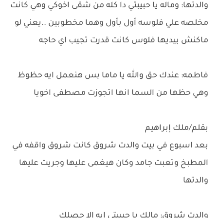
والدتها: وماله يا حبيبتي دا كله من شقى اخوكي وهي كانت
مخلصه علي فلوسه أول بأول وهما مخطوبين ..يعني لو
ماكنش بيديها فلوس كانت قدرت تجيب اي حاجه
فاطمه: عندك حق والله يا ماما بس هنعمل ايه حظوظ
وهي حظها من السما انها اتجوزت مصطفى اخويا
بقلم/ملك إبراهيم
بعد اسبوع في بيت والدت شروق كانت شروق واقفه في
المطبخ وتعبت جامد وكان هيغمى عليها وجريت عليها
والدتها
والدت شروق: مالك يا حبيبتي ايه الا حصلك