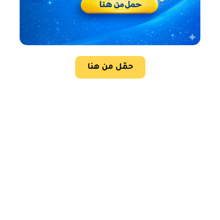
حمّل من هنا