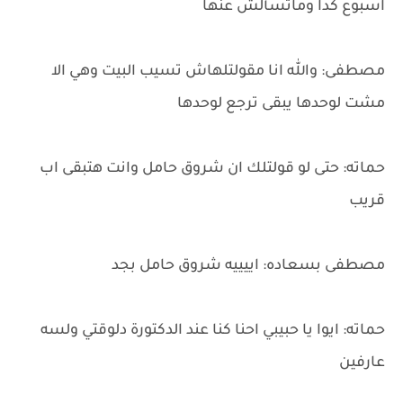
اسبوع كدا وماتسألش عنها
مصطفى: والله انا مقولتلهاش تسيب البيت وهي الا
مشت لوحدها يبقى ترجع لوحدها
حماته: حتى لو قولتلك ان شروق حامل وانت هتبقى اب
قريب
مصطفى بسعاده: اييييه شروق حامل بجد
حماته: ايوا يا حبيبي احنا كنا عند الدكتورة دلوقتي ولسه
عارفين