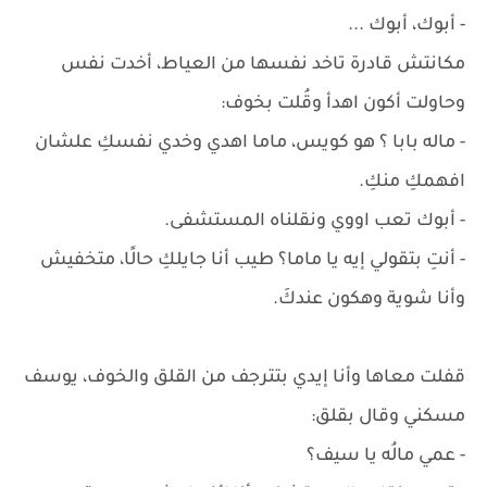
- أبوك، أبوك ...
مكانتش قادرة تاخد نفسها من العياط، أخدت نفس
وحاولت أكون اهدأ وقُلت بخوف:
- ماله بابا ؟ هو كويس، ماما اهدي وخدي نفسكِ علشان
افهمكِ منكِ.
- أبوك تعب اووي ونقلناه المستشفى.
- أنتِ بتقولي إيه يا ماما؟ طيب أنا جايلكِ حالًا، متخفيش
وأنا شوية وهكون عندكَ.
قفلت معاها وأنا إيدي بتترجف من القلق والخوف، يوسف
مسكني وقال بقلق:
- عمي مالُه يا سيف؟