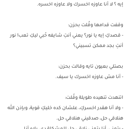
إيه ؟ لا أنا عاوزه اخسرك ولا عاوزه اخسره.
وقفت قدامها وقُلت بحزن:
- قصدكِ إيه يا نور؟ يعني أنتِ شايفه حُبي ليكِ تعب! نور
أنتِ بجد ممكن تسبيني؟
بصتلي بعيون تايه وقالت بحزن:
- أنا مش عاوزه اخسرك يا سيف.
اتنهدت تنهيده طويلة وقُلت:
- ولا أنا هقدر اخسركِ، علشان كده خليكِ قوية، وبإذن الله
هنلاقي حل، صدقيني هنلاقي حل.