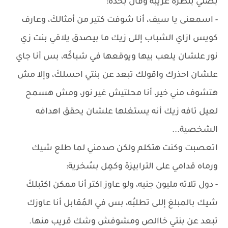
بصلي بنظرة غريبة وقال بحده:
- اسمعنى يا سيف، أنا شوفت كتير من أمثالكَ، وعارف
كويس ازاي الشباب إللى زيك ما بيصدق يلاقي بنت زي
نور علشان يلعب بيها ويوقعها في شباكُه، بس أنا جاي
علشان احذرك واقولك تبعد عن بنتي احسلكَ، وإلا مش
هتشوف مني خير، أنا محلتيش غير نور، ومش هسمح
لعيل تافه زيك أنه يستغلها علشان يحقق اهدافه
الشخصية...
اتعصبت وكنت هتكلم ولكن صدمني لما طلع شيك
ورماه قدامي على الترابيزة وكمِل بسُخرية:
- دول تلاته مليون جنيه، ولو عاوز اكتر أنا ممكن اكتبلكَ
شيك بالمبلغ إللى تطلبُه، بس في المُقابل أنا عاوزك
تبعد عن بنتي خاالص ومشوفش وشك قريب منها.