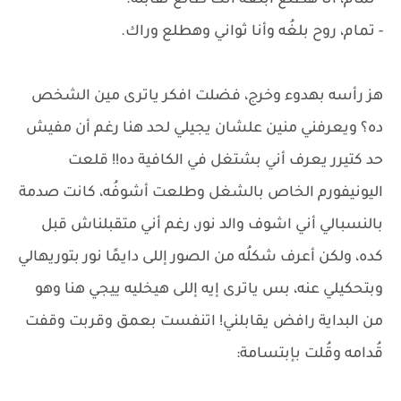
- تمام، أنا هطلع ابلغه أنك طالع تقابلُه.
- تمام، روح بلغُه وأنا ثواني وهطلع وراك.
هز رأسه بهدوء وخرج، فضلت افكر ياترى مين الشخص
ده؟ ويعرفني منين علشان يجيلي لحد هنا رغم أن مفيش
حد كتيرر يعرف أني بشتغل في الكافية ده!! قلعت
اليونيفورم الخاص بالشغل وطلعت أشوفُه، كانت صدمة
بالنسبالي أني اشوف والد نور، رغم أني متقبلناش قبل
كده، ولكن أعرف شكلُه من الصور إللى دايمًا نور بتوريهالي
وبتحكيلي عنه، بس ياترى إيه إللى هيخليه ييجي هنا وهو
من البداية رافض يقابلني! اتنفست بعمق وقربت وقفت
قُدامه وقُلت بإبتسامة: