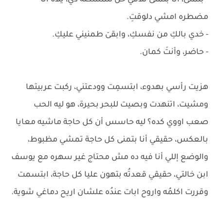
- بتمنى، أنا بتمنى نلاقي حل للمشكلة دي، يلاه أنا
مضطره امشي دلوقتِ.
- خدي بالكِ من نفسكِ، وابقىَ طمنيني عليكِ.
- حاضر، وأنتَ كمان.
هزيت رأسي بهدوء، ابتسمِت وودعتني، ركبت عربيتها
ومشيت، اتنهدت وبصيت للبحر بحيرة، هو ليه الحب
صعب اووي كده؟ ليه حاسس أن كل حاجة ماشيه معايا
بالعكس، حقيقي أنا بتمنى كل حاجة تمشي مظبوط،
والوضع إللي أنا فيه ده مش محتاج غير سهره مع يوسف
ابن خالتي، حقيقي قعدتُه بتهون عليا كل حاجة، ابتسمت
وقررت اكلمُه واروح ابات عندُه علشان اريح دماغي شوية.