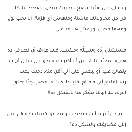
وتتخلى عني، فأنا بنصح حضرتك تبطل تضغط عليها،
لأن كل محاولاتكَ فاشلة وملهاش أي لأزمة، أنا بحب نور،
ومهما حصل نور مش هتبعد عني.
مستنتش ردُه وسيبتُه ومشيت، كنت عارف أن تصرفي ده
هيزود غضبُه عليا، بس أنا أكتر حاجة بكره في حياتي أن حد
يتعالىَ عليا، أو يبصلي على أني أقل منه، دخلت بعت
رسالة لنور أني محتاج أقابلها، كنت متعصب جدًا وعاوز
أعرف ليه أبوها بيفكر فيا بالشكل ده!!
- ممكن أعرف أنت متعصب ومضايق كده ليه ؟ قولي مين
إللى مضايقك بالشكل ده؟