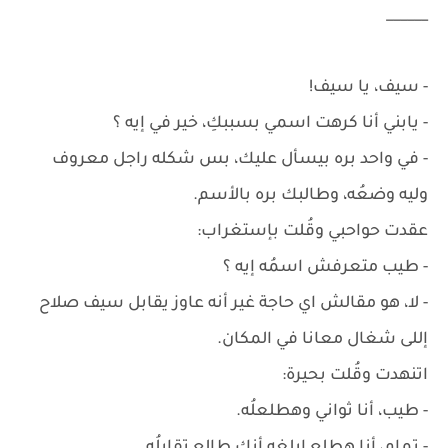
______
- سيف، يا سيف!
- يابني أنا كرهت اسمي بسببكِ، خير في إيه ؟
- في واحد بره بيسأل عليك، بس شكله راجل معروف
وليه وضعُه، وطالبك بره بالأسم.
عقدت حواحبي وقُلت بإستغراب:
- طيب متعرفش اسمُه إيه ؟
- لا، هو مقالش اي حاجة غير أنه عاوز يقابل سيف صلاح
إللى شغال معانا في المكان.
اتنهدت وقُلت بحيرة:
- طيب، أنا ثواني وهطلعلُه.