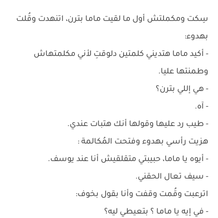
سِكت ومكملتش أول ما لقيت ماما بترن، اتنهدت وقُلت
بهدوء:
- أكيد ماما هتديني كلمتين دلوقتِ لأني مكلمتهاش
وطمنتها عليا.
- هي إللي بترن؟
- آه.
- طيب رد عليها وقولها أنك هتبات عندي.
هزيت رأسي بهدوء وفتحت المُكالمة :
- أيوه يا ماما، حبيبتي متقلقيش أنا عند يوسف.
- سيف تعال الحقني.
اترعبت وقُمت وقفت وأنا بقول بخوف:
- في إيه يا ماما ؟ بتعيطي ليه؟