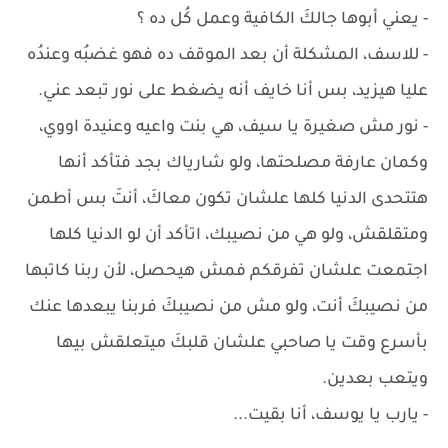
- يعني أبوها جالكَ الكافية وعمل كُل ده ؟
- للاسف، المشكلة أن بعد الموقف ده فهو غضبُه وعندُه
عليا هيزيد، بس أنا خايف أنه يضغط على نور تبعد عني.
- نور مش صغيرة يا سيف، هي بنت واعيه وعنيدة اووي،
وكمان عارفة مصلحتها، ولو شارياك بجد فتأكد أنها
هتتحدى الدنيا كلها علشان تكون معاكَ، أنتَ بس أطمن
ومتقلقش، ولو هي من نصيبك، اتأكد أن لو الدنيا كلها
اجتمعت علشان تفرقكم فمش هيحصل، لأن ربنا كاتبها
من نصيبكَ أنت، ولو مش من نصيبكَ فربنا يبعدها عنك
بأسرع وقت يا صاحبي علشان قلبكَ ميتعلقش بيها
ويتعب بعدين.
- يارب يا يوسف، أنا بقيت...