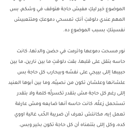
الموضوع خير ليكِ مفيش حاجة هتوقف في وشكم، بس
المهم عندي دلوقتِ أنكِ تمسحي دموعكِ ومتتعبيش
نفسيتكِ بسبب الموضوع ده.
نور مسحت دموعها واترمت في حضن والدتها، كانت
حاسه بتقل على قلبها، بقت دلوقتِ ما بين نارين، ما بين
حبيبها إللى بييجي على نفسُه وبيحارب كل حاجة بس
علشانها وعلشان تكون من نصيبُه، وما بين أبوها العنيد
إللى رغم كل حاجة مش بتقدر تكسرلُه كلمة ولا بتقدر
تستحمل زعلُه، كانت حاسه أنها ضايعه ومش عارفة
تعمل إيه، مكانتش تعرف أن ضريبة الحُب غالية اووي
كده، وكل إللى بتتمناه أن كل حاجة تكون بخير وبس.