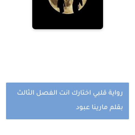
رواية قلبي اختارك انت الفصل الثالث
بقلم مارينا عبود