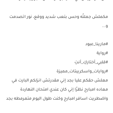
مكملش جملتُه وحس بتعب شديد ووقع، نور اتصدمت
و...
#مارينا_عبود
#رواية
#قلبي_أختاركِ_أنتِ
#روايات_واسكريبتات_مميزة
معلش حقكم عليا بجد إني مقدرتش انزلكم البارت في
معاده امبارح نظرًا إني كان عندي امتحان النهاردة
واضطريت اسافر امبارح وكنت طول اليوم متمرمطه بجد