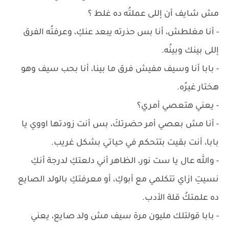
مش شايف أن إللى عملتُه ده غلط ؟
- أنا مغلطش، أنا بس حذرته يبعد عنكِ، وعرفتُه الفرق
إللى بينك وبينُه.
- بابا أنا وسيف مفيش فرق ما بينا، أنا بحب سيف وهو
هختار غيرُه.
- يعني هتعصي أمري؟
- أنا مش بعصي أمر حضرتكَ، بس أنت زودتها اووي يا
بابا، أنت بقيت بتتحكم في حياتي بشكل غريب.
- والله عال يا ست نور، الظاهر أني دلعتكِ لدرجة أنكِ
نسيتِ ازاي تتكلمي مع أبوكِ، أو معرفتكِ بالولد الصايع
ده علمتكُ قلة الأدب.
- بابا قولتلك مليون مرة سيف مش ولد صايع، يعني