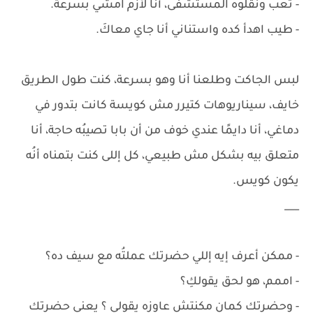
- تعب ونقلوه المستشفى، أنا لأزم امشي بسرعة.
- طيب اهدأ كده واستناني أنا جاي معاكَ.
لبس الجاكت وطلعنا أنا وهو بسرعة، كنت طول الطريق
خايف، سيناريوهات كتيرر مش كويسة كانت بتدور في
دماغي، أنا دايمًا عندي خوف من أن بابا تصيبُه حاجة، أنا
متعلق بيه بشكل مش طبيعي، كل إللى كنت بتمناه أنُه
يكون كويس.
___
- ممكن أعرف إيه إللي حضرتك عملتُه مع سيف ده؟
- اممم، هو لحق يقولكِ؟
- وحضرتك كمان مكنتش عاوزه يقولي ؟ يعني حضرتك