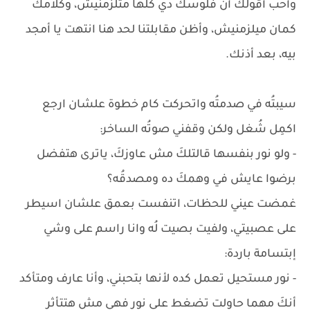
وأحب أقولكَ أن فلوسك دي كلها متلزمنيش، وكلامكَ
كمان ميلزمنيش، وأظن مقابلتنا لحد هنا انتهت يا أمجد
بيه، بعد أذنك.
سيبتُه في صدمتُه واتحركت كام خطوة علشان ارجع
اكمِل شُغل ولكن وقفني صوتُه الساخر:
- ولو نور بنفسها قالتلكَ مش عاوزكَ، ياترى هتفضل
برضوا عايش في وهمكَ ده ومصدقُه؟
غمضت عيني للحظات، اتنفست بعمق علشان اسيطر
على عصبيتي، ولفيت بصيت لُه وانا راسم على وشي
إبتسامة باردة:
- نور مستحيل تعمل كده لأنها بتحبني، وأنا عارف ومتأكد
أنكَ مهما حاولت تضغط على نور فهي مش هتتأثر