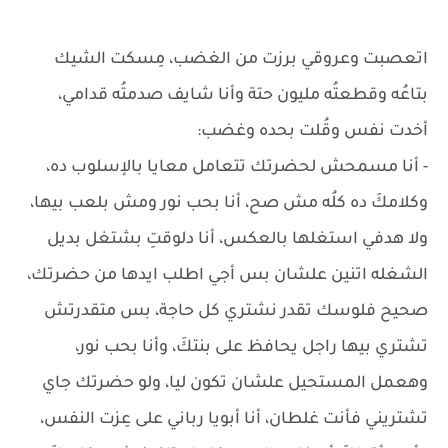
اتعصبت وعروقي برزت من الغضب، مِسكت الشيك
بتاعُه وقطعتُه مليون حتة وأنا شايف صدمتُه قدامي،
أخدت نفس وقُلت بحده وغضب:
- أنا مسمحش لحضرتك تتعامل معايا بالإسلوب ده،
وكلامكَ ده كلُه مش صح، أنا بحب نور ومش بلعب بيها،
ولا هدفي استغلها بالعكس، أنا دلوقتِ بشتغل بديل
الشغله اتنين علشان بس أجي اطلب ايدها من حضرتك،
صحيح فلوسك تقدر نشتري كل حاجة، بس متقدرتش
تشتري بيها راجل يحافظ على بنتكَ، وأنا بحب نور،
وهعمل المستحيل علشان تكون ليا، ولو حضرتك جاي
تشتريني فأنت غلطان، أنا أبويا رباني على عِزت النفس،