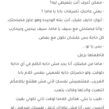
- ممكن أعرف أنتِ بتعيطي ليه؟
- يعني عاجبكِ تصرفات بابا يا ماما ؟
- أبوكِ خايف عليكِ، أنتِ بنته الوحيده وهو عاوز مصلحتكِ.
- وأنا مصلحتي مع سيف يا ماما، سيف بيحبني وبيحارب
كل حاجة بس علشان نكون مع بعض.
- بس يا نو...
قاطعتها بزعل:
- ماما من فضلكِ، أنا بجد مش حابه اتكلم في أي حاجة
دلوقتِ، ولو حضرتكِ جايه تقنعيني بنفس كلام بابا
الغريب، فمتتعبيش نفسكِ لأني مش هقتنع بكلامكُم.
اتنهدِت والدتها وقالت بتعب:
- طيب يا بنتي، هنأجل كلامنا لوقت تاني تكوني بقيتِ
أحسن، بس أنا مش عاوزكِ تزعلي نفسكِ، صدقيني لو