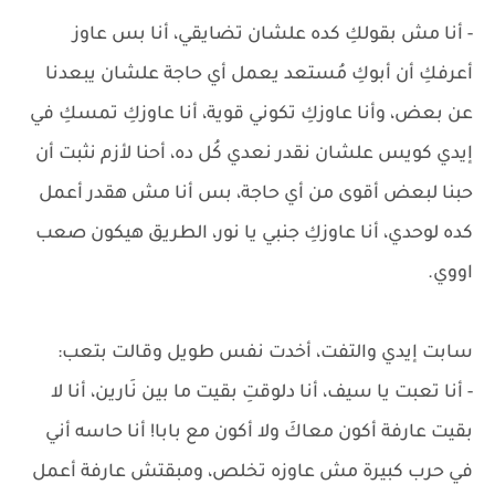
- أنا مش بقولكِ كده علشان تضايقي، أنا بس عاوز
أعرفكِ أن أبوكِ مُستعد يعمل أي حاجة علشان يبعدنا
عن بعض، وأنا عاوزكِ تكوني قوية، أنا عاوزكِ تمسكِ في
إيدي كويس علشان نقدر نعدي كُل ده، أحنا لأزم نثبت أن
حبنا لبعض أقوى من أي حاجة، بس أنا مش هقدر أعمل
كده لوحدي، أنا عاوزكِ جنبي يا نور، الطريق هيكون صعب
اووي.
سابت إيدي والتفت، أخدت نفس طويل وقالت بتعب:
- أنا تعبت يا سيف، أنا دلوقتِ بقيت ما بين نَارين، أنا لا
بقيت عارفة أكون معاكَ ولا أكون مع بابا! أنا حاسه أني
في حرب كبيرة مش عاوزه تخلص، ومبقتش عارفة أعمل