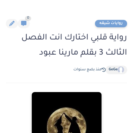
0
روايات شيقه
رواية قلبي اختارك انت الفصل
الثالث 3 بقلم مارينا عبود
GeGe
منذ بضع سنوات