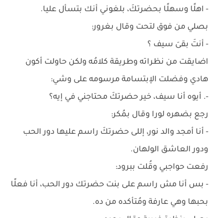
- اهلًا وسهلًا بحضرتكَ، بلغوني أنك بتسأل عليا.
بصلي من فوق لتحت وقال بغرور:
- أنتَ بقىَ سيف ؟
اضايقت من نظراته وطريقة كلامُه ولكن حاولت أكون
هادي وفضلت الإبتسامة مرسومه على وشي:
-. أيوه أنا سيف، خير حضرتكَ محتاجني في إيه؟
رجع بضهره لورا وقال بمُكر:
- أنا أمجد والد نور، إللى حضرتكَ راسم عليها دور الحب
ودور العاشق الولهان.
رفعت حواجبي وقُلت ببرود:
- بس أنا مش راسم على بنت حضرتك دور الحب، أنا فعلًا
بحبها وهي عارفة ومُتأكده من ده.