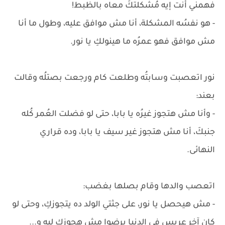
فهمني أنت إيه مُشكلتكَ معاه بالظبط!
- هو نفسُه المشكلة، أنا مش موافق عليه، وطول ما أنا
مش موافق فهو عمرُه ما هينولكِ يا نور.
نور اتعصبت وسابتُه وطلعت كام ورجعت بصتلُه وقالت
بعند:
- وأنا مش هتجوز غيرُه يا بابا، حتى لو فضلت العُمر كُله
جنبكَ، أنا مش هتجوز غير سيف يا بابا، وده قراري
النهائى.
اتعصب والدها وقام بصلها بغضب:
- مش هيحصل يا نور، على جثتي الولد ده يتجوزكِ، وحتى لو
كان آخر عريس في الدنيا برضوا مش هجوزكِ ليه و...