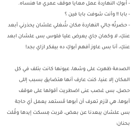
- أبوكِ النهاردة عمل معايا موقف عمري ما هنساه.
- بابا !! وأنت شوفت بابا فين ؟
- حضرتُه جالي النهاردة مكان شُغلي علشان يحذرني أبعد
عنكِ، لا وكمان جاي يعرض عليا فلوس بس علشان ابعد
عنكِ، أنا بس عاوز أفهم أبوكِ ده بيفكر ازاي بجد!
الصدمة ظهرت على وشها، عيونها كانت بتلف في كل
المكان إلا عنيا، كنت عارف أنها هتضايق بسبب إللى
حصل، بس غصب عنى اضطريت أقولها على موقف
أبوها، هي لأزم تعرف أن أبوها مُستعد يعمل أي حاجة
بس علشان يبعدنا عن بعض، قربت مِسكت إيدها وقُلت
بحنان: