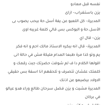
نفسه قبل معادو
يزن باستغراب:- ازاى
المديرة:- كل اللعبو عن.يفة أسل.حة بيحب يصوب بى
الأسل.حة و البوكس بس قالي كلمة غريبه اوى
يزن:- قال اي
المديرة:- قال انه ببكره الاستاذ مالك احم و انه فكر
يم.وتو كذا مرة طبعا المدام مليكة مش في حالة انى
اقولها الكلام دا ف لم شوفت حضرتك جبت رقمك و
كلمتك علشان تتصرف و تلحقهم انا اسفة بس حقيقي
الاولاد بيضيعو عن اذنك
المديرة مشيت و يزن فضل سرحان طالع وراء هدو عيالو
في بركان