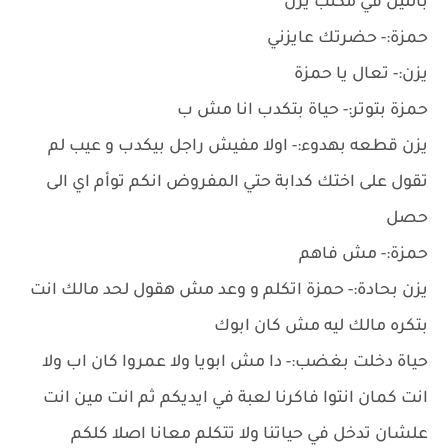
بالليل في مكتب يزن
حمزة:- حضرتك عايزني
يزن:- تعال يا حمزة
حمزة بتوتر:- حياة بتكدب انا مش ب
يزن قطعه بهدوء:- اولا مفيش راجل بيكدب و عيب لم
تقول على اختك كدابة حتي المفروض انكم توأم اي الى
حصل
حمزة:- مش فاهم
يزن بحادة:- حمزة اتكلم و وعد مش هقول لحد مالك انت
بتكره مالك ليه مش كان ابوك
حياة دخلت بغضب:- دا مش ابويا ولا عمروا كان اب ولا
انت كمان انتوا فاكرنا لعبة في ايديكم ثم انت مين انت
علشان تدخل في حياتنا ولا تتكلم معانا اصلا كلكم