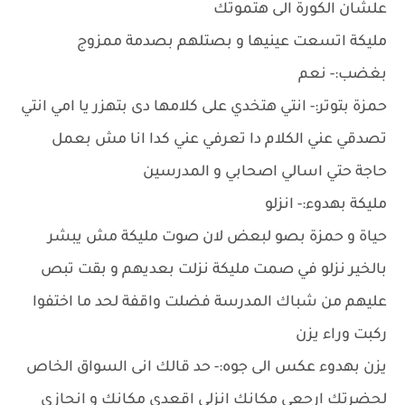
علشان الكورة الى هتموتك
مليكة اتسعت عينيها و بصتلهم بصدمة ممزوج
بغضب:- نعم
حمزة بتوتر:- انتي هتخدي على كلامها دى بتهزر يا امي انتي
تصدقي عني الكلام دا تعرفي عني كدا انا مش بعمل
حاجة حتي اسالي اصحابي و المدرسين
مليكة بهدوء:- انزلو
حياة و حمزة بصو لبعض لان صوت مليكة مش يبشر
بالخير نزلو في صمت مليكة نزلت بعديهم و بقت تبص
عليهم من شباك المدرسة فضلت واقفة لحد ما اختفوا
ركبت وراء يزن
يزن بهدوء عكس الى جوه:- حد قالك انى السواق الخاص
لحضرتك ارجعي مكانك انزلي اقعدى مكانك و انجازي