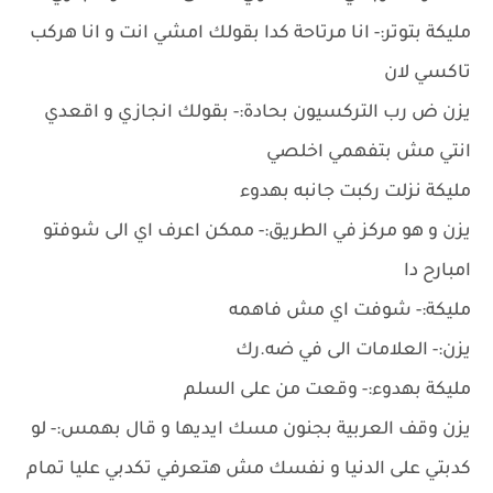
مليكة بتوتر:- انا مرتاحة كدا بقولك امشي انت و انا هركب
تاكسي لان
يزن ض رب التركسيون بحادة:- بقولك انجازي و اقعدي
انتي مش بتفهمي اخلصي
مليكة نزلت ركبت جانبه بهدوء
يزن و هو مركز في الطريق:- ممكن اعرف اي الى شوفتو
امبارح دا
مليكة:- شوفت اي مش فاهمه
يزن:- العلامات الى في ضه.رك
مليكة بهدوء:- وقعت من على السلم
يزن وقف العربية بجنون مسك ايديها و قال بهمس:- لو
كدبتي على الدنيا و نفسك مش هتعرفي تكدبي عليا تمام