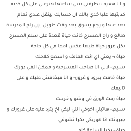
و انا هعرف بطرقتي بس ساعتها هتزعلي على كل كدبة
كدبتيها عليا خدي بالك ان حسابك بيتقل عندي تمام
بعد عنها و رجع يسوق بعد وقت طويل يزن راح المدرسة
طالع و راح المسرح كانت حياة قعدة على سلم المسرح
بكل غرور حياة طبعا عكس امها في كل حاجة
حياة :- يعني اي انت المالف و اسمع كلامك
سليم:- لاني انا صاحب المسرحية و ممكن الغي دورك
حياة قامت ببرود و غرور:- و انا مبخافش عليك و على
تاليفك
حياة رمت الورق في وشو و خرجت
سليم:- هاتيلي اخوكي انتي ليكي اخ يترد عليه على غرورك و
جبروتك انا هوريكي بكرا تشوفي
حياة:- بكرا الساعة كام