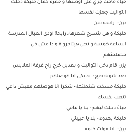
حياة قامت جري على اوضتها و حمزة كمان مليكة دخلت
التواليت جهزت نفسها
يزن:- رايحة فين
مليكة و هى بتسرح شعرها:ـ رايحة اودى العيال المدرسة
الساعة خمسة و نص هيتاخرو ة و دا مش في
مصلحتهم
يزن قام دخل التواليت و بعدين خرج راح غرفة الملابس
بعد شوية خرج :- خليكى انا هوصلهم
مليكة مسكت شنطتها:- شكرا انا هوصلهم مفيش داعي
تتعب نفسك
حياة دخلت ليهم:- يلا يا مامي
مليكة بهدوء:- يلا يا حبيبتي
يزن:- انا قولت كلمة