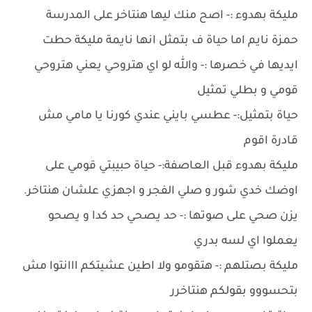
مليكة بهدوء :- اصح منك ليها هنتاخر على المدرسة
حمزة نايم اما حياة ف بتمثل انها نايمة مليكة حطت
ايديها في خصرها :- والله لو اي هتروحي يعني هتروحي
قومي و بطلي تمثيل
حياة بتمثيل:- عطسي بايني عندي كورنا يا مامي مش
قادرة اقوم
مليكة بهدوء قبل العاصفة:- حياة حبيبتي قومي على
اوضك خدي شور و صلي الفجر و اجهزي علشان هنتاخر.
يزن صحي على صوتها :- حد يصحي حد كدا و يصحو
يعملوا اي لسه بدري
مليكة بصتلهم :- هتقومو ولا اطين عشيتكم ااانتوا مش
بتحسووو بقولكم هنتاخرر