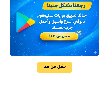
حمّل من هنا