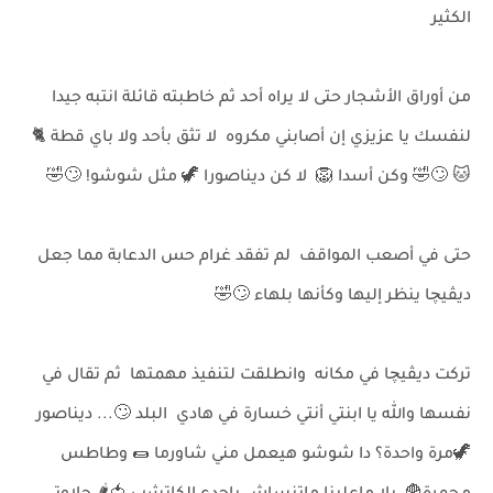
الكثير
من أوراق الأشجار حتى لا يراه أحد ثم خاطبته قائلة انتبه جيدا
لنفسك يا عزيزي إن أصابني مكروه لا تثق بأحد ولا باي قطة 🐈
🐱 🙄🤣 وكن أسدا 🦁 لا كن ديناصورا 🦖 مثل شوشو! 🙄🤣
حتى في أصعب المواقف لم تفقد غرام حس الدعابة مما جعل
ديڤيچا ينظر إليها وكأنها بلهاء 🙄🤣
تركت ديڤيچا في مكانه وانطلقت لتنفيذ مهمتها ثم تقال في
نفسها والله يا ابنتي أنتي خسارة في هادي البلد 🙄... ديناصور
🦖مرة واحدة؟ دا شوشو هيعمل مني شاورما 🌯 وطاطس