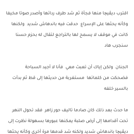
اقترب ديڤيچا منها فجأة ثم شد طرف ردائها وأصدر صوتا مخيفا
وكأنه يحثها على الإسراع حدقت فيه باندهاش شديد ولكنها
كانت في موقف لا يسمح لها بالتراجع لتقال له بحزم حسنا
سنجرب هاد
الجنان ولكن إياك أن تعبث معي فأنا لا أجيد السباحة
فضحكت من كلماتها مستغربة من حديثها إلى قط ثم بدأت
بالسير خلفه
ما حدث بعد ذلك كان صادما تاليف حور زاهر فقد تحول النهر
تحت أقدامها إلى أرض صلبة يمكنها عبورها بسهولة نظرت إلى
ديڤيچا باندهاش شديد ولكنه شد قدمها مرة أخرى وكأنه يحثها