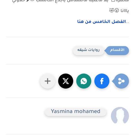
محمرة🍟 يلا ماعلينا ماتنساش ياجدع الكاتشب 🍅🌶 حلاوتي
يااانا 😲🤣
..
الفصل الخامس من هنا
روايات شيقه
Yasmina mohamed