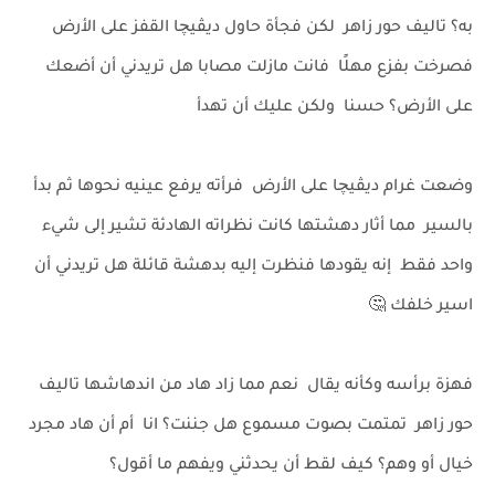
به؟ تاليف حور زاهر لكن فجأة حاول ديڤيچا القفز على الأرض
فصرخت بفزع مهلًا فانت مازلت مصابا هل تريدني أن أضعك
على الأرض؟ حسنا ولكن عليك أن تهدأ
وضعت غرام ديڤيچا على الأرض فرأته يرفع عينيه نحوها ثم بدأ
بالسير مما أثار دهشتها كانت نظراته الهادئة تشير إلى شيء
واحد فقط إنه يقودها فنظرت إليه بدهشة قائلة هل تريدني أن
اسير خلفك 🤔
فهزة برأسه وكأنه يقال نعم مما زاد هاد من اندهاشها تاليف
حور زاهر تمتمت بصوت مسموع هل جننت؟ انا أم أن هاد مجرد
خيال أو وهم؟ كيف لقط أن يحدثني ويفهم ما أقول؟