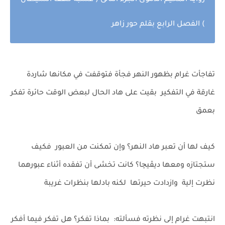
رواية المخيم الدموى الجزء الثانى ( عشبة كهف الشيطان
) الفصل الرابع بقلم حور زاه
ر
تفاجأت غرام بظهور النهر فجأة فتوقفت في مكانها شاردة
غارقة في التفكير بقيت على هاد الحال لبعض الوقت حائرة تفكر
بعمق
كيف لها أن تعبر هاد النهر؟ وإن تمكنت من العبور فكيف
ستجتازه ومعها ديڤيچا؟ كانت تخشى أن تفقده أثناء عبورهما
نظرت إلية وازدادت حيرتها لكنه بادلها بنظرات غريبة
انتبهت غرام إلى نظرته فسألته: بماذا تفكر؟ هل تفكر فيما أفكر