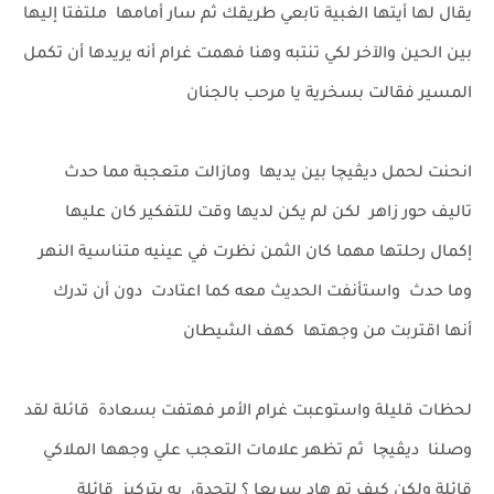
يقال لها أيتها الغبية تابعي طريقك ثم سار أمامها ملتفتا إليها
بين الحين والآخر لكي تنتبه وهنا فهمت غرام أنه يريدها أن تكمل
المسير فقالت بسخرية يا مرحب بالجنان
انحنت لحمل ديڤيچا بين يديها ومازالت متعجبة مما حدث
تاليف حور زاهر لكن لم يكن لديها وقت للتفكير كان عليها
إكمال رحلتها مهما كان الثمن نظرت في عينيه متناسية النهر
وما حدث واستأنفت الحديث معه كما اعتادت دون أن تدرك
أنها اقتربت من وجهتها كهف الشيطان
لحظات قليلة واستوعبت غرام الأمر فهتفت بسعادة قائلة لقد
وصلنا ديڤيچا ثم تظهر علامات التعجب علي وجهها الملاكي
قائلة ولكن كيف تم هاد سريعا ؟ لتحدق به بتركيز قائلة