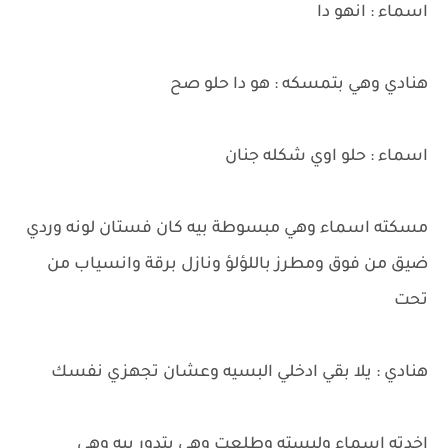
اسماء : انهو دا
هنادي وهي بتمسكه : هو دا حلو صح
اسماء : حلو اوي شكله جنان
مسكته اسماء وهي مبسوطة بيه كان فستان لونه وردي
ضيق من فوق ومطرز باللؤلؤ ونازل برقة وانسياب من
تحت
هنادي : يلا بقي ادخلي البسيه وعشان تجهزي نفسك
اخدته اسماء ولبسته وطلعت وهي بتدور بيه وهي