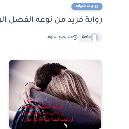
روايات شيقه
رواية فريد من نوعه الفصل الرابع 4 بقلم حني
GeGe
منذ بضع سنوات