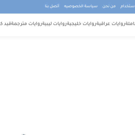
استخدام
من نحن
سياسة الخصوصيه
أتصل بنا
املة
روايات عراقية
روايات خليجية
روايات ليبية
روايات مترجمة
قيد كت