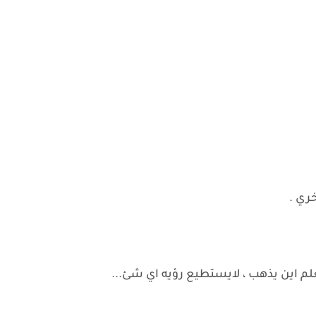
ري .
لم اين يذهب ، لايستطيع رؤيه اي شئ...