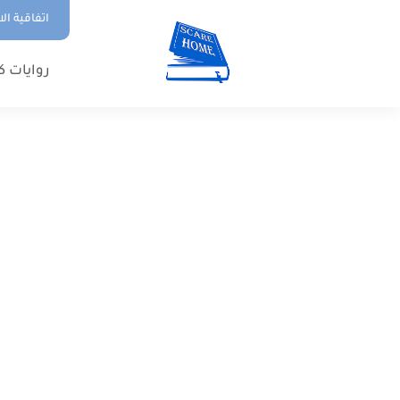
اتفاقية ال
روايات ك