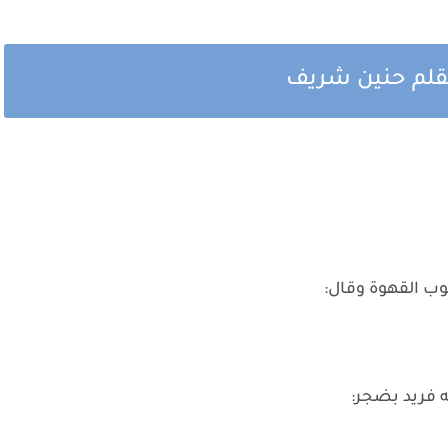
بقلم حنين شريف
ب القهوة وقال:
 فريد بضجر: