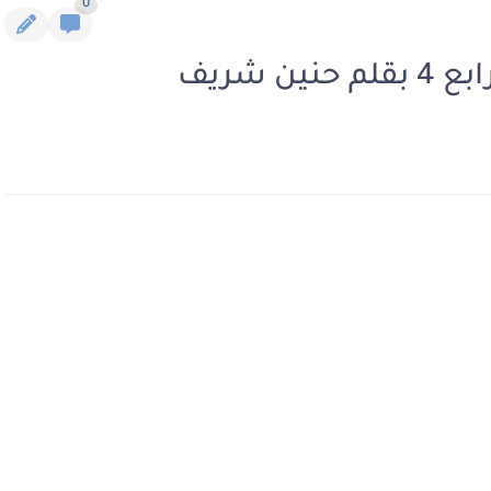
0
ن شريف