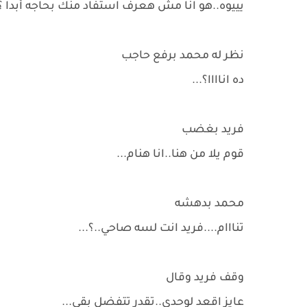
يييوه..هو انا مش هعرف استفاد منك بحاجه أبدا ؟!.
نظر له محمد برفع حاجب
ده اناااا؟...
فريد بغضب
قوم يلا من هنا..انا هنام...
محمد بدهشه
تنااام....فريد انت لسه صاحي..؟...
وقف فريد وقال
عايز اقعد لوحدي..تقدر تتفضل بقي...