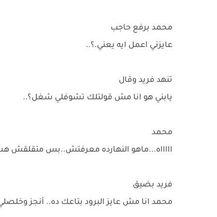
محمد برفع حاجب
عايزني اعمل ايه يعني.؟..
تنهد فريد وقال
يابني هو انا مش قولتلك تشوفلي شغل؟..
محمد
اااااه...ماهو النهارده معرفتش..بس متقلقش هش
فريد بضيق
محمد انا مش عايز البرود بتاعك ده.. أنجز وخلصلي