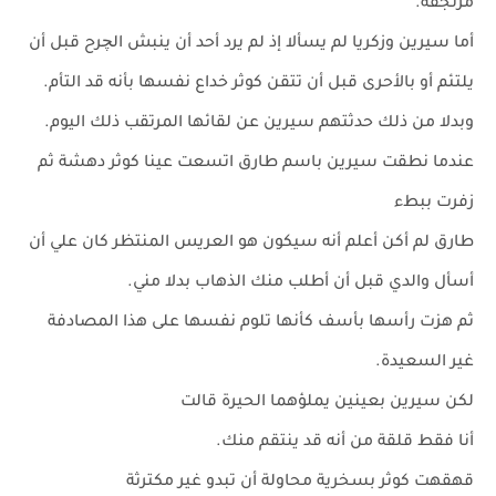
مرتجفة.
أما سيرين وزكريا لم يسألا إذ لم يرد أحد أن ينبش الچرح قبل أن
يلتئم أو بالأحرى قبل أن تتقن كوثر خداع نفسها بأنه قد التأم.
وبدلا من ذلك حدثتهم سيرين عن لقائها المرتقب ذلك اليوم.
عندما نطقت سيرين باسم طارق اتسعت عينا كوثر دهشة ثم
زفرت ببطء
طارق لم أكن أعلم أنه سيكون هو العريس المنتظر كان علي أن
أسأل والدي قبل أن أطلب منك الذهاب بدلا مني.
ثم هزت رأسها بأسف كأنها تلوم نفسها على هذا المصادفة
غير السعيدة.
لكن سيرين بعينين يملؤهما الحيرة قالت
أنا فقط قلقة من أنه قد ينتقم منك.
قهقهت كوثر بسخرية محاولة أن تبدو غير مكترثة