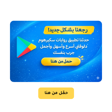
حمّل من هنا