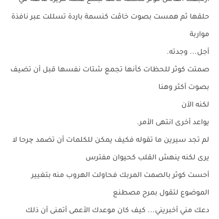
ارتجفت أنفاس كوثر للحظة كأنها تبتلع غصة مريرة عالقة في
حلقها ثم همست بصوت خاڤت كنسمة باردة تسللت عبر نافذة
مواربة
أجل... وجدته.
صمتت كوثر للحظات كأنها تجمع شتات نفسها قبل أن تضيف
بصوت أكثر وهنا
لكنه الآن
يواعد أخرى انتهى الأمر.
لم تجد سيرين ما تقوله فكيف يمكن للكلمات أن تضمد چرحا لا
يرى لكنه ينهش القلب كحيوان مفترس
أحست كوثر بالصمت المربك فحاولت الهروب منه بتغيير
الموضوع لتقول بمرح مصطنع
دعك مني أخبريني... كيف كان موعدك الأعمى أتمنى أن ذلك