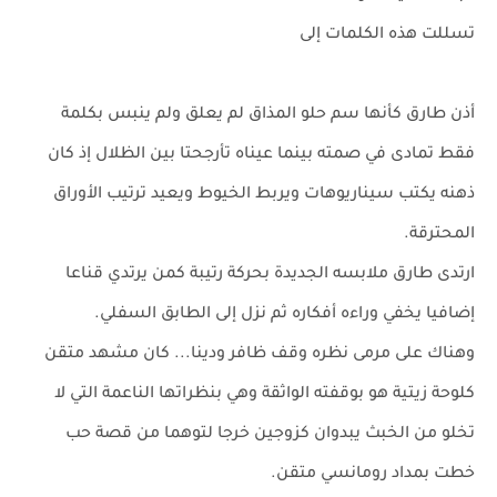
تسللت هذه الكلمات إلى
أذن طارق كأنها سم حلو المذاق لم يعلق ولم ينبس بكلمة
فقط تمادى في صمته بينما عيناه تأرجحتا بين الظلال إذ كان
ذهنه يكتب سيناريوهات ويربط الخيوط ويعيد ترتيب الأوراق
المحترقة.
ارتدى طارق ملابسه الجديدة بحركة رتيبة كمن يرتدي قناعا
إضافيا يخفي وراءه أفكاره ثم نزل إلى الطابق السفلي.
وهناك على مرمى نظره وقف ظافر ودينا... كان مشهد متقن
كلوحة زيتية هو بوقفته الواثقة وهي بنظراتها الناعمة التي لا
تخلو من الخبث يبدوان كزوجين خرجا لتوهما من قصة حب
خطت بمداد رومانسي متقن.