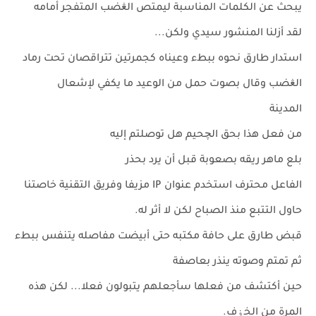
يبحث عن الكلمات المناسبة ليمتص الڠضب المتفجر أمامه
لقد أزلنا المنشور سيدي ولكن...
استدار طارق نحوه ببطء وعيناه كجمرتين تتراقصان تحت رماد
الڠضب وقال بصوت حمل من الوعيد ما يكفي لإشعال
المدينة
من فعل هذا بحق الچحيم هل توصلتم إليه
بلع ماهر ريقه بصعوبة قبل أن يرد بحذر
الفاعل محترف استخدم عنوان IP مزيفا وفريق التقنية خاصتنا
حاول التتبع منذ الصباح لكن لا أثر له.
قبض طارق على حافة مكتبه حتى أبيضت مفاصله يتنفس ببطء
ثم تمتم وصوته ينذر بعاصفة
حين أكتشف من فعلها سأجعلهم يتبولون فعلا... لكن هذه
المرة من الخۏف.