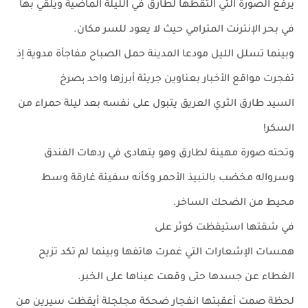
يرفع الصورة التي التقطها لطارق في الليلة الماضية ويلقي بها
في بحر الإنترنت المترامي حيث لا يعود للسر مكان.
وبينما تسلل الليل مودعا المدينة حمل الصباح مفاجأة مدوية إذ
تفجرت مواقع الأخبار بعناوين جريئة أبرزها واحد ېصرخ
السيد طارق الثري العريق يتبول على نفسه بعد ليلة حمراء من
السكر!
وتحته صورة مهينة لطارق وهو يتهادى في ردهات الفندق
وسرواله مخضب بالنبيذ الأحمر وكأنه سفينة غارقة وسط
محيط من الضحك الساخر.
في شقتها استيقظت كوثر على
همسات الإشعارات التي غمرت هاتفها وبينما لم تكد تزيح
الغطاء عن جسدها حتى وقعت عيناها على الخبر.
لحظة صمت أعقبتها انفجار ضحكة مجلجلة أيقظت سيرين من