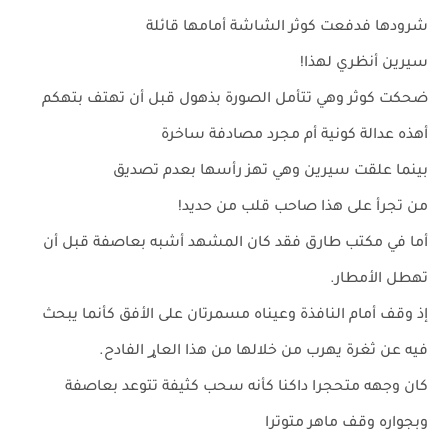
شرودها فدفعت كوثر الشاشة أمامها قائلة
سيرين أنظري لهذا!
ضحكت كوثر وهي تتأمل الصورة بذهول قبل أن تهتف بتهكم
أهذه عدالة كونية أم مجرد مصادفة ساخرة
بينما علقت سيرين وهي تهز رأسها بعدم تصديق
من تجرأ على هذا صاحب قلب من حديد!
أما في مكتب طارق فقد كان المشهد أشبه بعاصفة قبل أن
تهطل الأمطار.
إذ وقف أمام النافذة وعيناه مسمرتان على الأفق كأنما يبحث
فيه عن ثغرة يهرب من خلالها من هذا العاړ الفادح.
كان وجهه متحجرا داكنا كأنه سحب كثيفة تتوعد بعاصفة
وبجواره وقف ماهر متوترا