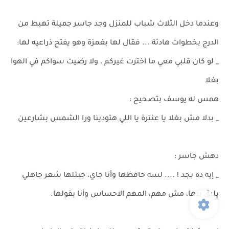
وعندما دخل الثلاث شباب للمنزل وجد جاسر جميلة تهبط من
الدرج بخطوات هادئة ... فقال لها بغمزة وهو يفتح ذراعيه لها:
_ لو كان قلبي معي ما اخترت غيركم ، ولا رضيت سواكم في الهوا
بغلا
همس له يوسف بتصحيح :
_ بدلا مش بغلا يا عنترة يا اللي هتودينا ورا الشمس بشارعين
دهش جاسر :
_ إيه ده بجد ! .... لسه حافظها وأنا جاي، جبتلها شعر جاهلي
يليق بيها، مش مهم، المهم الاحساس وأنا بقولها.