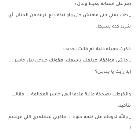
صرّ على اسنانه بغيظ وقال :
_ طب يعني حتى مافيش حتى ولو نبذة دلع، ترابة من الحنان، أي
شيء كده بسيط.
فكرت جميلة قليلا ثم قالت بجدية :
_ ماشي موافقة، هدلعك باسمك، هقولك جلاجل بدل جاسر ...
إيه رأيك يا جلاجل؟
وانخرطت بضحكة عالية عندما انهى جاسر المكالمة ... فقالت
بتأكيد:
_ والله لدوخك على كلمة حلوة ... فاكرني سهلة زي اللي عرفهم
!!