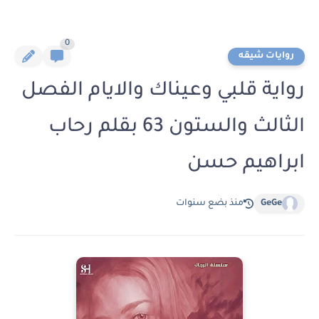
0
روايات شيقه
رواية قلبي وعيناك والايام الفصل
الثالث والستون 63 بقلم رحاب
ابراهيم حسن
GeGe
منذ بضع سنوات