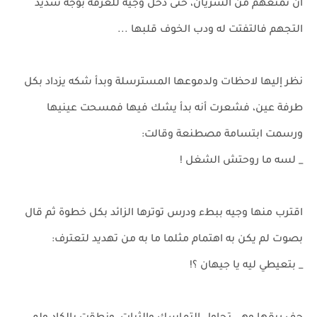
أن تمنعهم من السريان، حتى دخل وجيه للغرفة بوجه شديد
التجهم فالتفتت له ودب الخوف قلبها ...
نظر إليها لاحظات ولدموعها المسترسلة وبدأ شكه يزداد بكل
طرفة عين، فشعرت أنه بدأ يشك فيها فمسحت عينيها
ورسمت ابتسامة مصطنعة وقالت:
_ لسه ما روحتش الشغل !
اقترب منها وجيه ببطء ودرس توترها الزائد بكل خطوة ثم قال
بصوت لم يكن به اهتمام مثلما ما به من تهديد لتعترف:
_ بتعيطي ليه يا جيهان ؟!