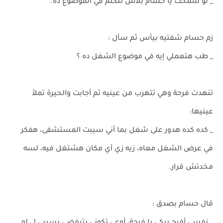
_ لو سمحت يا حسام بلاش نتكلم في الموضوع ده.
زم حسام شفتيه بيأس ثم سأل :
_ طب هتعملي إيه في موضوع الشغل ده ؟
تنهدت فرحة وهي تتهرب من عينيه ثم أجابت والحيرة تملأ
عينيها:
_ كده كده هدور على شغل بما أني سيبت المستشفى، هفكر
في عرض الشغل معاه، زيه زي أي مكان هشتغل فيه، لسه
مخدتش قرار.
قال حسام بصدق :