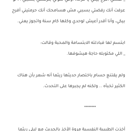
_ نفسي أفرح بيكي يا فرحة، أوعي تكوني بترفضي بسببي ! ، لو
عرفت أنك رفضتي بسببي مش هسامحك أنك حرمتيني أفرح
بيكي، وأنا أقدر أعيش لوحدي وكلها كام سنة واتجوز يعني.
ابتسم لها فبادلته الابتسامة والمحبة وقالت:
_ اللي مكتوبله حاجة هيشوفها.
ولم يقتنع حسام باختصار حديثها ريثما أنه شعر بأن هناك
الكثير تخبأه .. ولكنه لم يجبرها على التحدث.
********
أخذت الطبيبة النفسية مروة الأخذ بالحديث مع ليلى ريثما