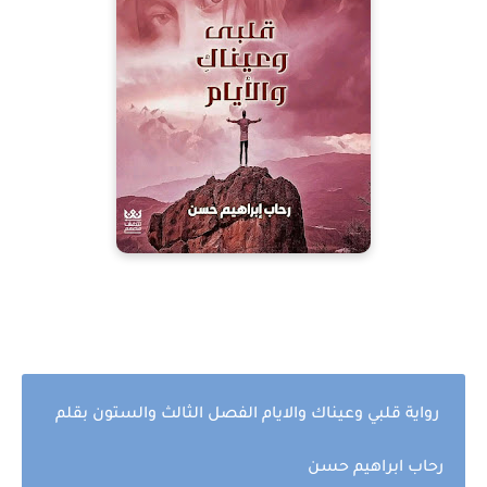
رواية قلبي وعيناك والايام الفصل الثالث والستون بقلم
رحاب ابراهيم حسن