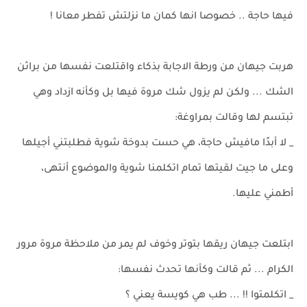
فيها حاجة .. خصوصا انها كمان ما نزلتش تفطر معانا !
هربت جيهان من ورطة الاجابة بذكاء واقتلعت نفسها من براثن
الشك ... ولكن لم يزول شك مروة فيها بل وكأنه ازداد وهي
تبتسم لها وقالت بمراوغة:
_ لا أبدًا مافيش حاجة، هي حست بدوخة شوية فطلبتني أجيلها
وعلى ما جيت لقيتها تمام اتكلمنا شوية والموضوع أنتهى،
أطمني عليها.
ابتلعت جيهان ريقها بتوتر وخوف لم يمر من ملاحظة مروة مرور
الكرام ... ثم قالت وكأنها تحدث نفسها:
_ اتكلمتوا !! ... طب هي كويسة يعني ؟