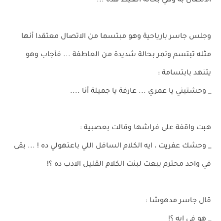
الاتصال به وهي بحالة الغيظ هذه ...
وجلس جاسر بارياحية وهو مبتسما من الاتصال معتقدا أنها
مثله تبتسم وتمر بحالة شديدة من العاطفة ... فأجاب وهو
يتنهد بابتسامة :
_ وحشتيني يا عمري ... عارفة يا جميلة أنا ....
هبت واقفة على فراشها وقالت بعصبية :
_ وحشك عفريت ، ايه الكلام السافل اللي باعتهولي ده ! ... بقى
في واحد محترم يبعت لبنت الكلام القليل الادب ده ؟!
قال جاسر مدهوشا :
_ هو في إيه ؟!