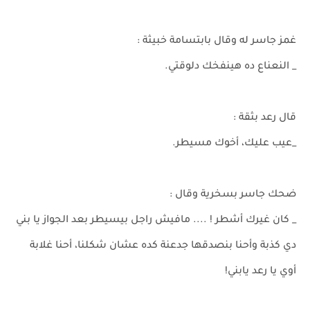
غمز جاسر له وقال بابتسامة خبيثة :
_ النعناع ده هينفخك دلوقتي.
قال رعد بثقة :
_عيب عليك، أخوك مسيطر.
ضحك جاسر بسخرية وقال :
_ كان غيرك أشطر ! .... مافيش راجل بيسيطر بعد الجواز يا بني
دي كذبة وأحنا بنصدقها جدعنة كده عشان شكلنا، أحنا غلابة
أوي يا رعد يابني!