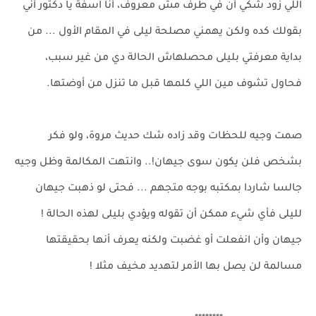
اللي زود شكي أن في طرف مش معروف، أنا اسفة يا دكتور أني
بقولك كده ولكن يهمني مصلحة ليلى في المقام الأول ... من
بداية معرفتي بليلى محصلهاش الحالة دي من غير سبب،
فحاول تشوف مين اللي كلمها قبل ما تنزل من أوضتها.
صمت وجيه للحظات وقد زاده شك حديث مروة، ولو فكر
بشخص فلن يكون سوى جيهان!.. وانتهت المكالمة وظل وجيه
جالسا شاردا بمكتبه بوجه متجهم ... فحتى لو ذهبت جيهان
لليلى فأي شيء ممكن أن تقوله ويؤدي بليلى لهذه الحالة !
جيهان وأن انفعلت أو غضبت ولكنه يعرف أنها بحقيقتها
مسالمة لن يصل بها الأمر لتهديد مخيف مثلا !