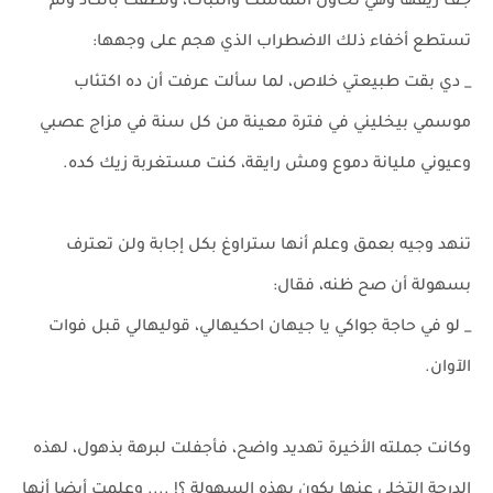
جف ريقها وهي تحاول التماسك والثبات، ونطقت بالكاد ولم
تستطع أخفاء ذلك الاضطراب الذي هجم على وجهها:
_ دي بقت طبيعتي خلاص، لما سألت عرفت أن ده اكتئاب
موسمي بيخليني في فترة معينة من كل سنة في مزاج عصبي
وعيوني مليانة دموع ومش رايقة، كنت مستغربة زيك كده.
تنهد وجيه بعمق وعلم أنها ستراوغ بكل إجابة ولن تعترف
بسهولة أن صح ظنه، فقال:
_ لو في حاجة جواكي يا جيهان احكيهالي، قوليهالي قبل فوات
الآوان.
وكانت جملته الأخيرة تهديد واضح، فأجفلت لبرهة بذهول، لهذه
الدرجة التخلي عنها يكون بهذه السهولة ؟! .... وعلمت أيضا أنها