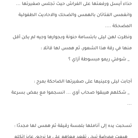
حذاء أيسل ورفعتها على الفراش حيث تجلس صغيرتها ...
وانغمس الفتاتان بالهمس والضحك والاحاديث الطفولية
المضحكة ....
ونظرت لهن ليلى بابتسامة حنونة وبجوارها وجيه لم يكن أقل
منها في رقة هذا الشعور، ثم همس لها قائلا :
_ شوفتي ريمو مبسوطة أزاي ؟
أجابت ليلى وعينيها على صغيرتها الضاحكة بمرح :
_ شكلهم هيبقوا صحاب أوي ... انسجموا مع بعض بسرعة
...
تسحبت يده إلى أناملها بلمسة رقيقة ثم همس لها مجددًا :
_ هبعت ممرضة تيجي تقعد معاهم على ما نرجع، عايز اتكلم