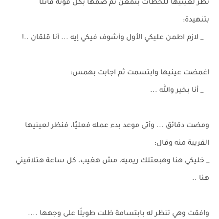
نظر لعينيها للحظات بتمعن ثم ضمها بكل قوته قائلًا
بتنهيدة:
_ لازم اطمن عليكي الأول وأشوف فيكي إيه ... أنا قلقان ..!
اغمضت عينيها وابتسمت ثم اجابت بهمس:
_ أنا بخير والله ...
ومضت دقائق ... وأتى موعد بدء عمله فعليًا، فنظر لعينيها
القريبة منه وقال:
_ خليكي هنا وهبعتلك ريميه، مش هغيب، كل ساعة هتلاقيني
هنا ..
وافقت وهي تنظر له بابتسامة ظلت طويلًا على وجهها ....