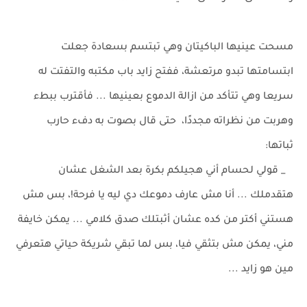
مسحت عينيها الباكيتان وهي تبتسم بسعادة جعلت
ابتسامتها تبدو مرتعشة، ففتح زايد باب مكتبه والتفتت له
سريعا وهي تتأكد من ازالة الدموع بعينيها ... فأقترب ببطء
وهربت من نظراته مجددًا، حتى قال بصوت به دفء حارب
ثباتها:
_ قولي لحسام أني هجيلكم بكرة بعد الشغل عشان
هتقدملك ... أنا مش عارف دموعك دي ليه يا فرحة!، بس مش
هستني أكتر من كده عشان أثبتلك صدق كلامي ... يمكن خايفة
مني، يمكن مش بتثقي فيا، بس لما تبقي شريكة حياتي هتعرفي
مين هو زايد ...