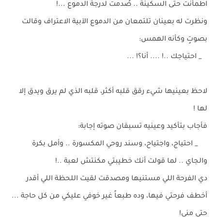
اطمأنت حتى السكينة .. صُدمت لدرجة الدموع ...!
ونظرت له بعينان تلتمعان من الدموع الآبية الاعتراف وقالت
بصوتٍ وكأنه الهمس:
_ احتياجك ..! .... أنا؟! ...
لاحظ بعينيها شيء رقق قلبه أكثر، قلبه الذي لم يرق ويدق إلا
لها !
فأجاب بتأكيد وعينيه تسبقان صوته إجابة:
_ احتياج، واجتياح، وسند روحي المكسورة .. وأمل بكرة
والجاي .. لما قولت أنك خطيبتي مكنتش لعبة ..!
دي الفرحة اللي مستنيها ومصدقت لقيت اللحظة اللي أقدر
أخطف فرحتي فيها، وده طبعاً غير خوفي عليكي من كل حاجة ...
حتى مني!