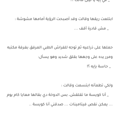
_ في إيه يا ليلى مالك ؟!
ابتلعت ريقها وقالت وقد أصبحت الرؤية أمامها مشوشة :
_ مش قادرة أقف ...
حملها على ذراعيه ثم توجه للفراش الطبي المرفق بغرفة مكتبه
ومرر يده على وجهها بقلق شديد وهو يسأل:
_ حاسة بإيه ؟!
ولكي تطمأنه ابتسمت وقالت :
_ أنا كويسة ما تقلقش، بس الدوخة دي بقالها معايا كام يوم
... يمكن نقص فيتامينات ... صدقني أنا كويسة ..