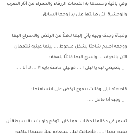
وهي باكية وجسدها به الكدمات الزرقاء والحمراء من أثار الضرب
والوحشية التي طالتها على يد زوجها السابق.
وفجأة وجدته وجيه يأتي إليها لاهثاً من الركض والاسراع اليها
ووجهه أصبح شاحبًا بشكل ملحوظ ... بينما عينيه تلتمعان
الآن بالخوف ... واسرع اليها قائلًا بلهفة :
_ بتعيطي ليه يا ليلى ! ... قوليلي حاسة بإيه ؟! ... لا أنا ....
قاطعته ليلى وقالت بدموع تركض على ابتسامتها :
_ وجيه أنا حامل ....
تسمر في مكانه للحظات، فما كان يتوقع ولو بنسبة بسيطة أن
تخبره بهذا !..... فأضافت ليلى بسعادة تملأ عينيها الباكية: