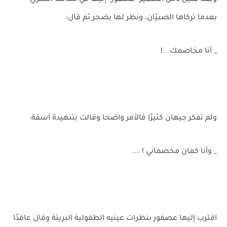
وبعد قليل دخل الصغير "عصفور" إليها في مكانها السري
بعدما تركاها الصبيّان، ونظر لها بضجر ثم قال:
_ أنا مخاصمك ..!
ولم تفكر جيهان كثيرًا فالأمر واضحا وقالت بتنهيدة آسفة:
_ وأنا كمان مخصماني ! ...
اقترب إليها عصفور بنظرات عينيه الطفولية البريئة وقال عاقدًا