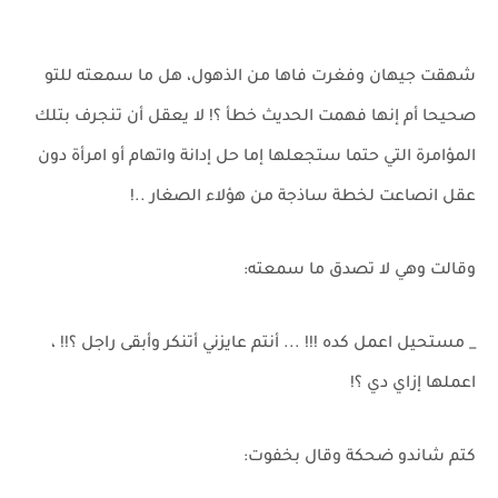
شهقت جيهان وفغرت فاها من الذهول، هل ما سمعته للتو
صحيحا أم إنها فهمت الحديث خطأ ؟! لا يعقل أن تنجرف بتلك
المؤامرة التي حتما ستجعلها إما حل إدانة واتهام أو امرأة دون
عقل انصاعت لخطة ساذجة من هؤلاء الصغار ..!
وقالت وهي لا تصدق ما سمعته:
_ مستحيل اعمل كده !!! ... أنتم عايزني أتنكر وأبقى راجل ؟!! ،
اعملها إزاي دي ؟!
كتم شاندو ضحكة وقال بخفوت: