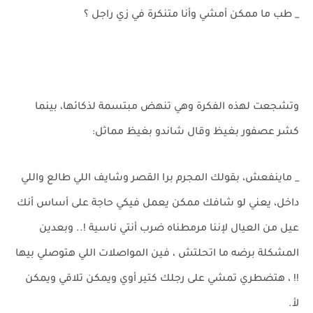
_ طب ما ممكن أمشي وأنا متنكرة في زي راجل ؟
وتشجعت لهذه الفكرة وهي تنهض مبتسمة لذكائها، بينما
كشر عصفور بغيظ وقال شاندو بغيظ مماثل:
_ ماينفعش، بقولك المجرم برا القصر وشايف اللي طالع واللي
داخل، يعني لو شافك ممكن يعمل فيكي حاجة على أساس أنك
عيل من العيال لإننا مرمطناه ضرب أنتي ناسية !.. وبعدين
المشكلة برضه ما اتحلتش ، فين المواصلات اللي هتوصلي بيها
!! ، هتضطري تمشي على رجلك كتير أوي ويمكن تلاقي ويمكن
لأ.