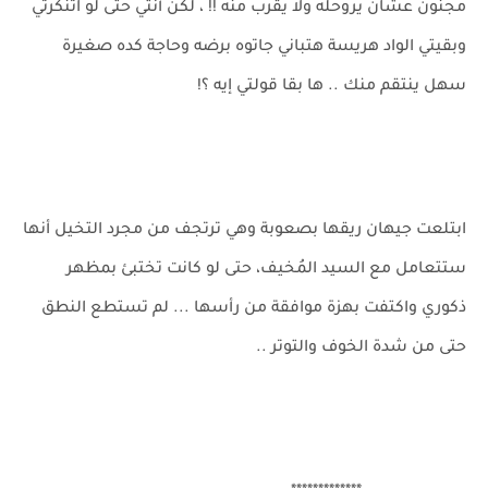
مجنون عشان يروحله ولا يقرب منه !! ، لكن أنتي حتى لو اتنكرتي
وبقيتي الواد هريسة هتباني جاتوه برضه وحاجة كده صغيرة
سهل ينتقم منك .. ها بقا قولتي إيه ؟!
ابتلعت جيهان ريقها بصعوبة وهي ترتجف من مجرد التخيل أنها
ستتعامل مع السيد المُخيف، حتى لو كانت تختبئ بمظهر
ذكوري واكتفت بهزة موافقة من رأسها ... لم تستطع النطق
حتى من شدة الخوف والتوتر ..