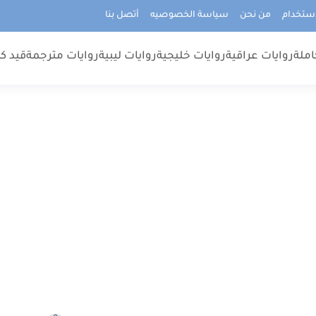
استخدام
من نحن
سياسة الخصوصيه
أتصل بنا
املة
روايات عراقية
روايات خليجية
روايات ليبية
روايات مترجمة
قيد كت