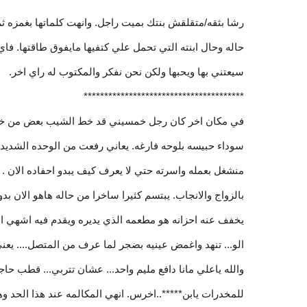
رشا بثقه/متقلقش بنتك بميت راجل. وانهت كلماتها بغمزه ثم
حاله وحال ابنته التي تحمل علي كتفيها مايفوق طاقتها. فاي 
سيعتني بها ويحبها ولكن نحن نفكر والمكتوب له راي اخر.
***************************************
في مكان اخر كان رجل خمسيني قد خط الشيب بعض من خصلا
سوداء حبيسه بلوحه فارغه. يعاني رفعت من الوحده الشديده 
منشغل بعمله واسرته حتي لا يعرف كيف يبدو احفاده الان . لا 
بالزواج والانجاب. يبتسم كثيرا ساخرا من حاله هاهو الان ب
يخفف عنه احزانه هو مطعمه الذي يديره ويقدم فيه اشهي الاك
الو... تنهد واغمض عينيه بضجر لما عرف من المتصل.... يعني
والله ياعلي مانا دافع مليم واحد... عشان تتربي... قطب حا
للمخدرات يابن*****..اخرس. انهي المكالمه عند هذا الحد وهو 