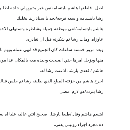
اصل.. قاطعها هاشم بابتسامه/من غير متبرريلي حاجه اطلبي 
رشا بابتسامه واسعه فرحه/بجد يااستاذ ربنا يخليك
هاشم بابتسامه/انتي موظفه جميله وشاطره وتستهلي الا
عاوزاه.اومات رشا ثم شكرته قبل ان تغادره.
وبعد مرور خمسه ساعات كان الجميع قد انهي عمله ويهم بال
منها ويؤجل امرها حتي اصبحت وحيده معه بالمكان عدا مو
هاشم /اقعدي يارشا. اذعنت رشا له.
اخرج هاشم من خزنته المبلغ الذي طلبته رشا ثم جلس قبال
رشا بتردد/هو لازم امضي
ابتسم هاشم وقال/طبعا يارشا.. صحيح انتي غاليه عليا اه 
ده مجرد اجراء روتيني يعني.