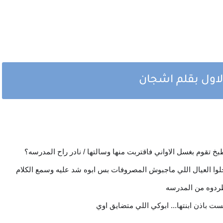
لاول بقلم اشجان
خ تقوم بغسل الاواني فاقتربت منها وسالتها / نادر راح المدرسه؟
لوا العيال اللي ماجبوش المصروفات بس ابوه شد عليه وسمع الكلام
طردوه من المدرسه
مست باذن ابنتها... ابوكي اللي متضايق اوي