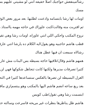
رشا/مينفعش حواجبك اصلا خفيفه انتي لو مشيتي عليهم ب
مسك
اومات لها رشا بابتسامه واذعنت لطلبها. بعد مرور بعض ا
ثم اقتربت منه وقالت/كنت عاوزاك في حاجه مهمه يااستاذ ها
نروح المكتب واحكي اللي انتي عاوزاه. اومات رشا وهي ت
قطب هاشم حاجبيه وهو يقول/ايه الكلام ده يارشا انتي عار
رشا/اه سمعت ان فيها عطل هناك
همهم هاشم وقال/تلاقيها حاجه بسيطه بس البنات مش عارفي
كثيرا تصرفات مديرها ولكنها كانت تتجاهل شكوكها فهي لن
الغزل البسيطه لن تضرها بالعكس ستساعدها كثيرا في التحا
بعد ربع ساعه انضم هاشم اليها بالمكتب وهو يبتسم/زي م
ابتسمت رشا وهي تقول/طب كويس
هاشم ظل يناظرها بنظرات غير مريحه فاسرعت وسالته حتي