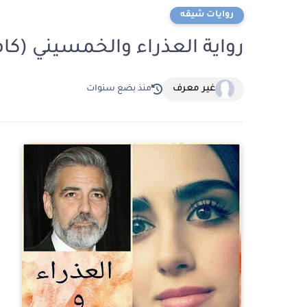
روايات شيقه
رواية العذراء والخمسيني (ك
غير معرف
منذ بضع سنوات