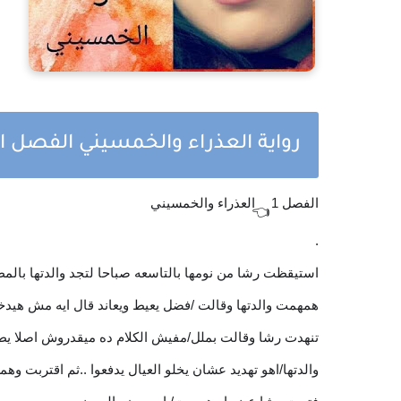
رواية العذراء والخمسيني الفصل ا
الفصل 1
العذراء والخمسيني
👈
.
استيقظت رشا من نومها بالتاسعه صباحا لتجد والدتها بالمطب
همهمت والدتها وقالت /فضل يعيط ويعاند قال ايه مش هيدخ
تنهدت رشا وقالت بملل/مفيش الكلام ده ميقدروش اصلا ي
والدتها/اهو تهديد عشان يخلو العيال يدفعوا ..ثم اقتربت وه