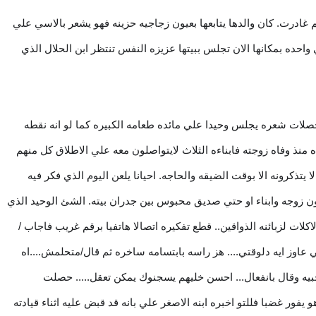
 غادرت. كان والدها يتابعها بعيون زجاجيه حزينه فهو يشعر بالاسي علي
واحده بمكانها الان تجلس ببيتها عزيزه النفس تنتظر ابن الحلال الذي
ت شعره يجلس وحيدا علي مائده طعامه الكبيره كما لو انه نقطه
منذ وفاه زوجته فابناءه الثلاث لايتواصلون معه علي الاطلاق كل منهم
يتذكرونه الا بوقت الضيقه والحاجه. احيانا يلعن اليوم الذي فكر فيه
دون زوجه وابناء او حتي صديق محبوس بين جدران بيته. الشئ الوحيد الذي
لات لزبائنه الذواقين.. قطع تفكيره اتصالا هاتفيا برقم غريب فاجاب /
 عاوز ايه دلوقتي.... هز راسه بابتسامه ساخره ثم قال/متحلمش....اه
جبيه وقال بانفعال... احسن خليهم يسجنوك يمكن تعقل..... حصلت
يفور غضبا فللتو اخبره ابنه الاصغر علي بانه قد قبض عليه اثناء قيادته