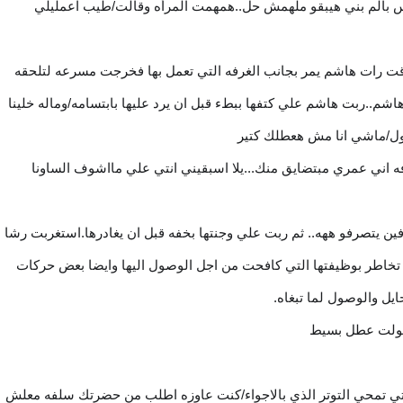
س بالم بني هيبقو ملهمش حل..همهمت المرأه وقالت/طيب اعمليلي
لوقت رات هاشم يمر بجانب الغرفه التي تعمل بها فخرجت مسرعه لتلحقه
شم..ربت هاشم علي كتفها ببطء قبل ان يرد عليها بابتسامه/وماله خلينا
قول/ماشي انا مش هعطلك كتير
فه اني عمري مبتضايق منك...يلا اسبقيني انتي علي مااشوف الساونا
ن يتصرفو ههه.. ثم ربت علي وجنتها بخفه قبل ان يغادرها.استغربت رشا
 تخاطر بوظيفتها التي كافحت من اجل الوصول اليها وايضا بعض حركات
يل والوصول لما تبغاه.
اقولت عطل بسيط
 تمحي التوتر الذي بالاجواء/كنت عاوزه اطلب من حضرتك سلفه معلش