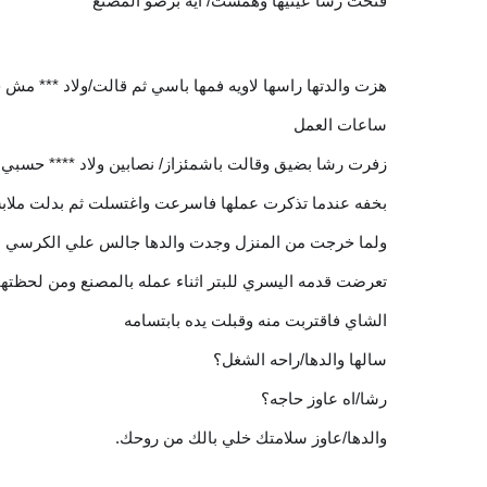
فتحت رشا عينيها وهمست/ ايه برضو المصنع
هزت والدتها راسها لاويه فمها باسي ثم قالت/ولاد *** مش 
ساعات العمل
زفرت رشا بضيق وقالت باشمئزاز/ نصابين ولاد **** حسبي ا
بخفه عندما تذكرت عملها فاسرعت واغتسلت ثم بدلت ملابس
ولما خرجت من المنزل وجدت والدها جالس علي الكرسي ال
تعرضت قدمه اليسري للبتر اثناء عمله بالمصنع ومن لحظتها
الشاي فاقتربت منه وقبلت يده بابتسامه
سالها والدها/راحه الشغل؟
رشا/اه عاوز حاجه؟
والدها/عاوز سلامتك خلي بالك من روحك.