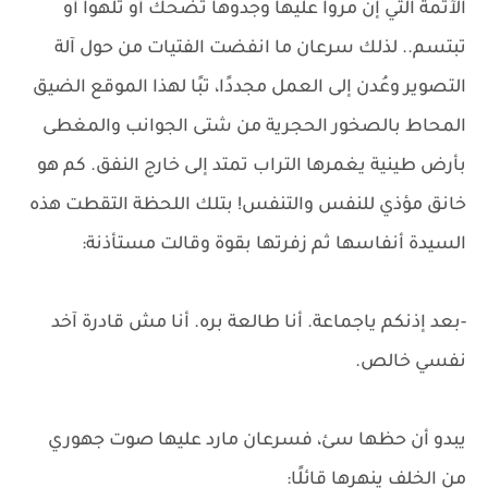
الآثمة التي إن مروا عليها وجدوها تضحك أو تلهوا أو
تبتسم.. لذلك سرعان ما انفضت الفتيات من حول آلة
التصوير وعُدن إلى العمل مجددًا، تبًا لهذا الموقع الضيق
المحاط بالصخور الحجرية من شتى الجوانب والمغطى
بأرض طينية يغمرها التراب تمتد إلى خارج النفق. كم هو
خانق مؤذي للنفس والتنفس! بتلك اللحظة التقطت هذه
السيدة أنفاسها ثم زفرتها بقوة وقالت مستأذنة:
-بعد إذنكم ياجماعة. أنا طالعة بره. أنا مش قادرة آخد
نفسي خالص.
يبدو أن حظها سئ، فسرعان مارد عليها صوت جهوري
من الخلف ينهرها قائلًا: