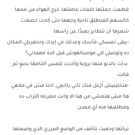
قطعت جملتها كلمات عاملتها، خرج الهواء من فمها
كالسهم المنطلق ناحية وجهها حتى كادت خصلات
شعرها أن تتطاير بعيدًا عن رأسها:
-يبقى تمسكي فأسك وعدتك في إيدك وتحفريلي المكان
ده وتوصلي للي موصنالهوش قبل كده فهماني؟
بدأت بالدنو منها بروية وأخذت تلمس أكتافها بحنوٍ ثم
قالت:
-متخلينيش أزعل منك تاني ياإنچي، احنا مش في ملاهي
ها! مش هتمشي من هنا الا وانت مغربله التراب ده
ومطلعها منه أي معدن.
تركتها وذهبت تتأفف من الوضع المرزي الذي وضعتها