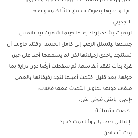
-مين ورا الجدار سألتك مين ورا الجدار رد ولا دري!
تم الرد عليها بصوت مختنق قائلًا كلمة واحدة:
-انجديني.
ارتعبت بشدة، إزداد رعبها حينما شعرت بيد تلامس
جسدها ليتسلل الرعب إلى كامل الجسد، وقتئذ حاولت أن
تستنجد بإحدى زميلاتها لكن لم يسمعها أحد، على حين
غرة بدأت تفقد أنفاسها، ثم سقطت أرضًا دون دراية بما
حولها. بعد قليل، فتحت أعينها لتجد رفيقاتها بالعمل
ملفات حولها يحاولن التحدث معها قائلات:
-إنچي، يابنتي فوقي بقى.
نهضت متسائلة:
-إيه اللي حصل لي وأنا نمت كتير؟
ردت ٱحداهن: