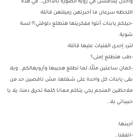
وأخذن يتنافسن في رؤية الصورة بالداخل.. في هذه
اللحظه سرعان ما أخبرتهن زميلتهن قائلة:
-حيلكم يابنات أنتوا مفكرينها هتطلع دلوقتي؟! لسة
شوية.
لترد إحدى الفتيات عليها قائلة:
-طب هتطلع إمتى؟
-كمان ساعتين مثلًا، لما تطلع هجيبها وأرويهالكم.. ويلا
بقى يابنات كل واحدة على شغلها، مش ناقصين حد من
ملاحظين المنجم يجي يتكلم معانا كلمة تحرق دمنا، يلا يا
حبيباتي يلا..
أجبنها:
-اتفقنا..