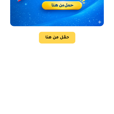
حمّل من هنا