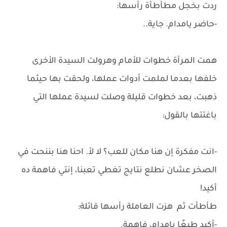
ردت بخجل مطأطأة رأسها:
-حاضر يامدام. جاية..
همت المرأة خطوات للأمام وهرولت السيدة الأخرى
خلفها بعدما لملمت أدوات عملها، ولحقت بها حيثما
ذهبت، بعد خطوات قليلة وصلت لسيدة عملها التي
باغتتها بالقول:
-انت مفكرة إن هنا مكان للعب؟ لا لأ. احنا هنا بننحت في
الصخر عشان نطلع نتايج تغطي تعبنا، إنتي فاهمة ده
أكيد!
طأطأت ثم هزت العاملة رأسها قائلة:
-أكيد طبعًا يامدام، فاهمة.