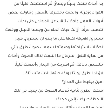
به. أخذت تلتفت يمينًا ويسارًا ثم استشقت قليلًا من
الهواء وزفرته وانحنت بخصرها للأسفل وتناولت بعض
أدوات العمل وأخذت تنقب عن المعادن حتى بدأت
تتصبب عرقًا، أزالت حبات الماء عن وجهها المبلل ووقفت
تستريح لهنيهة لكنها على ما يبدو لن تستريح، فبين
لحظات استراحتها وصمتها سمعت صوت طرق يأتي
من نهاية النفق. سرعان ما انتبهت لذاك الصوت وأخذت
تتلصص تجاهه. ثم اقتربت من الجدار وأنصتت قليلًا
ليزداد الطرق رويدًا رويدًا، حينها نادت متسائلة:
-مين بيخبط على الجدار؟
سكت الطرق لثانية ثم عاد الصوت من جديد، في تلك
اللحظة صرخت إنچي مجددًا: