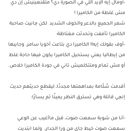
-أومال إيه الإيد اللي في الصورة دي؟ متقنعينيش إن دي
مش غلطة من الكاميرا !
شعر الجميع بالذعر والخوف الشديد لكن چانيت صاحبة
الكاميرا تأففت وتحدثت مغتاظة:
-أوف بقولك إيه!! الكاميرا دي بتاعت أخويا سامر. وجايبها
من إيطاليا يعني يستحيل الكاميرا يكون فيها حاجة غلط
أو مش تمام ومتتكلميش تاني في جودة الكاميرا خلاص.
أقدمت سَّلّامة بمداهمتها مجددًا، ليقطع حديثهم حديث
إنچي قائلة وهي تسترق النظر يمينًا ثم يسارًا:
-أنا من شوية سمعت صوت، قبل ماأغيب عن الوعي
سمعت صوت خيط جاي من ورا الجدار، ولما ابتديت