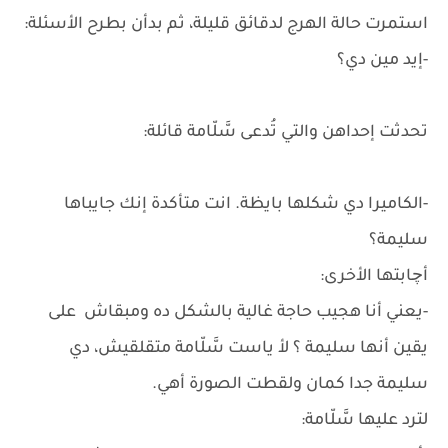
استمرت حالة الهرج لدقائق قليلة، ثم بدأن بطرح الأسئلة:
-إيد مين دي؟
تحدثت إحداهن والتي تُدعى سَّلّامة قائلة:
-الكاميرا دي شكلها بايظة. انت متأكدة إنك جايباها
سليمة؟
أچابتها الأخرى:
-يعني أنا هجيب حاجة غالية بالشكل ده ومبقاش على
يقين أنها سليمة ؟ لأ ياست سَّلّامة متقلقيش، دي
سليمة جدا كمان ولقطت الصورة أهي.
لترد عليها سَّلّامة: