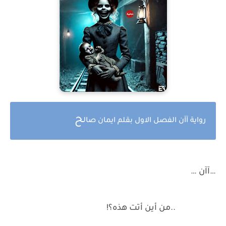
ح
رواية آآن الفصل الاول بقلم ايمان صال
…آآن …
..من أين أتت هذه؟!