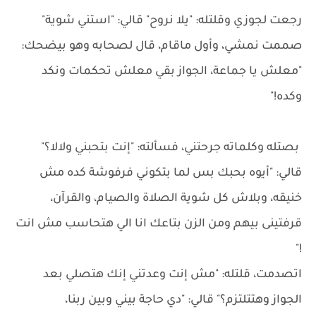
رجعت لجوزي وقلتله: "يلا نروح" قالي: "استني شوية"
صممت نمشي، وأول ماقام، قال لصحابه وهو بيضحك:
"معلش يا جماعة، الجواز بقي معلش تحكمات ونكد
وكده!"
بصتله وكلماته جرحتني، فسألته: "إنت بتحبني ولالا؟"
قالي: "أيوه بحبك بس لما بتكوني فرفوشة كده مش
خنيقه، وبلاش كل شوية الصلاة والصيام، والقرآن،
قرفتينى بيهم ومن الزن بتاعك انا الي هتحاسب مش انت
!"
اتصدمت، قلتله: "مش إنت وعدتني إنك هتصلي بعد
الجواز وهتتلتزم؟" قالي: "دي حاجة بيني وبين ربنا،