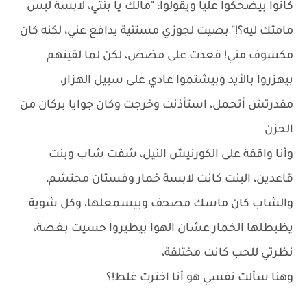
كانوا بيضحكوا عليا ويقولوا: "مالك يا بنتي، لابسة لبس
مامتك ليه؟!" بصيت لجوزي مستنية يدافع عني، لكنه كان
مكسوف مني! قعدت على مضض، لكن لما لقيتهم
بيهزروا بالأيد وبيشتموا عادي على سبيل الهزار،
مقدرتش أتحمل، استأذنت وخرجت وكان جوايا بركان من
الحزن
وأنا واقفة على الكورنيش النيل، شفت شاب وبنت
قاعدين، البنت كانت لابسة خمار وفستان محتشم،
والشاب كان ماسك مصحف وبيسمعلها، وكل شوية
يظبطلها الخمار عشان الهوا بيطيروا حسيت بغصة،
نظرتي للحب كانت مختلفة،
وهنا سألت نفسي هو أنا اخترت غلط!؟