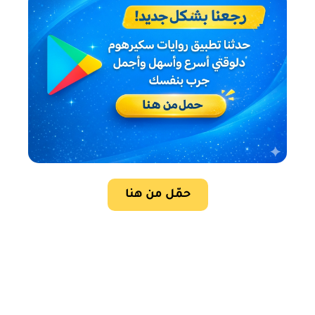
حمّل من هنا