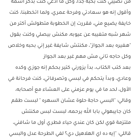
من نصيبي كنت بحبه جدًا، وكل ما أدعي كنت بذكر اسمه
وأقول إنه هو سعادتي وفرحة عمري، ولما اتخطبنا، كنت
خايفة يضيع مني، فقررت إن الخطوبة متطولش أكتر من
شهر شبه متغيبه عن عيوبه، مكنش بيصلي وكنت بقول
"هغيره بعد الجواز"، مكنتش شايفة غير إني بحبه وخلاص
وكل حاجه تاني مش مهم غير بعد الجواز
بعد كتب الكتاب، بدأ يزورني كتير بحكم إنه جوزي وكده
وعادي، وبدأ يتحكم في لبسي وتصرفاتي، كنت فرحانة في
الأول، لحد ما في يوم عزمني على العشاء مع أصحابه،
وقالي: "البسي حاجة حلوة عشان السهره " لبست طقم
كان جايبهولي بابا الله يرحمه، لبست لبس مكنتش
ملتزمة قوي لكن كان عندي حياء فطري أول ما شافني،
قاللي: "إيه ده اي الهلاهيل دي؟ لفي الطرحة عدل والبسي