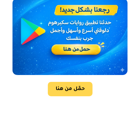
حمّل من هنا