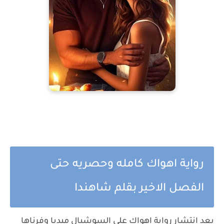
رواية اهواك كامله وحصريه حتى
الفصل الاخير بقلم شاهندا
بعد انتشار رواية اهواك علي السوشيال ميديا وفرناها