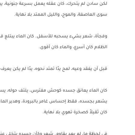
لكن سادن لم يتحرك، كان عقله يعمل بسرعة جنونية، يب
سوى العاصفة، والموج، والليل الممتد بلا نهاية.
وفجأة، شعر بشيء يسحبه للأسفل. كان الماء يبتلع قدم
الظلام كان أسرع، والماء كان أقوى.
قبل أن يفقد وعيه، لمح يدًا تمتد نحوه، يدًا لم يكن يعرف
كان الماء يعانق جسده كوحش مفترس، يلتف حوله، يسحبه 
يشعر بجسده، فقط إحساس غامر بالبرودة، وهدير الماء 
كان ثقيلاً كصخرة تهوي بلا نهاية.
في لحظة ما، لم يعد يقاوم. شعر وكأن جسده يتخلى ع