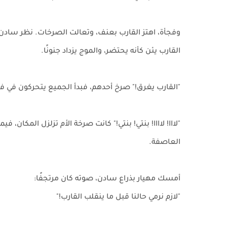
وفجأة، اهتز القارب بعنف، وتعالت الصرخات. نظر سادن 
القارب يئن كأنه يحتضر، والموج يزداد جنونًا.
"القارب يغرق!" صرخ أحدهم، فبدأ الجميع يتحركون في 
"لااا! لاااا! بنتي! بنتي!" كانت صرخة الأم تزلزل المكا
العاصفة.
أمسك مهيار بذراع سادن، صوته كان مرتجفًا:
"لازم نرمي حالنا قبل ما ينقلب القارب!"