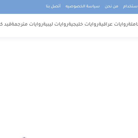
استخدام
من نحن
سياسة الخصوصيه
أتصل بنا
املة
روايات عراقية
روايات خليجية
روايات ليبية
روايات مترجمة
قيد كت