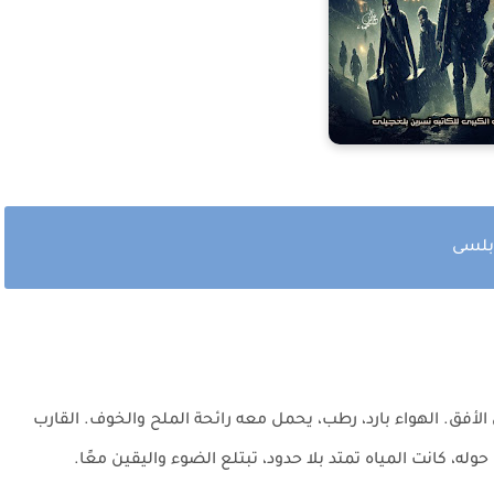
ابلسى
 الأفق. الهواء بارد، رطب، يحمل معه رائحة الملح والخوف. القارب
ه، كانت المياه تمتد بلا حدود، تبتلع الضوء واليقين معًا.