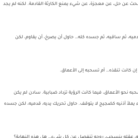
حث عن حل، عن معجزة، عن شيء يمنع الكارثة القادمة. لكنه لم يجد
يه، ثم ساقيه، ثم جسده كله… حاول أن يصرخ، أن يقاوم، لكن
 إن كانت تنقذه… أم تسحبه إلى الأعماق.
نحو الأعماق، فيما كانت الرؤية تزداد ضبابية. سادن لم يكن
يملأ أذنيه كضجيج لا يتوقف. حاول تحريك يديه، قدميه، لكن جسده
نه، عقله ينسحب، روحه تنفصل عن كل شيء… هل هذه النهاية؟