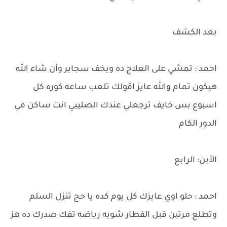
بعد الكشف
احمد : تمشي على العلاج ده ويخف سجاير وأن شاء الله
هيكون تمام والله عايز اقولك تلعب ساعه كوره كل
اسبوع بس خايف ترجعلي عندك الصليبي انت ساكن في
الدور الكام
الأبن: الرابع
احمد : حلو اوي عايزك كل يوم كده يا حج تنزل السلم
وتطلع مرتين قبل الفطار شويه رياضه تفك صدرك ده هز