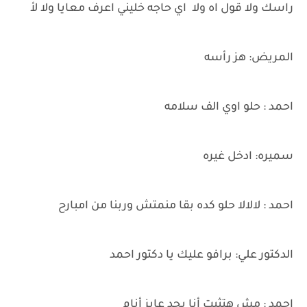
راسك ولا قول اه ولا اي حاجه خليني اعرف معايا ولا لأ
المريض: هز رأسه
احمد : حلو اوي الف سلامه
سميره: ادخل غيره
احمد : لالالا حلو كده بقا منمتش وربنا من امبارح
الدكتور علي: برافو عليك يا دكتور احمد
احمد : مش هتثبت أنا بجد عايز أنام