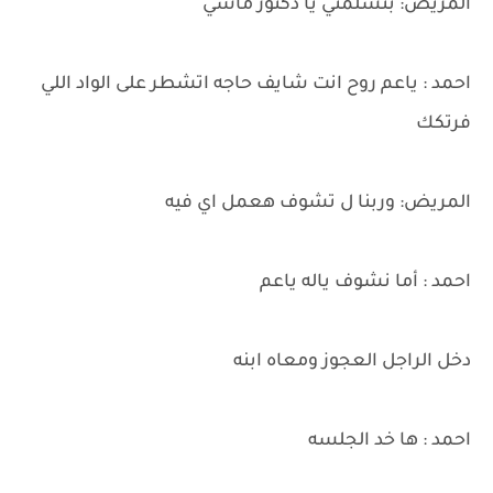
المريض: بتسلمني يا دكتور ماشي
احمد : ياعم روح انت شايف حاجه اتشطر على الواد اللي
فرتكك
المريض: وربنا ل تشوف هعمل اي فيه
احمد : أما نشوف ياله ياعم
دخل الراجل العجوز ومعاه ابنه
احمد : ها خد الجلسه