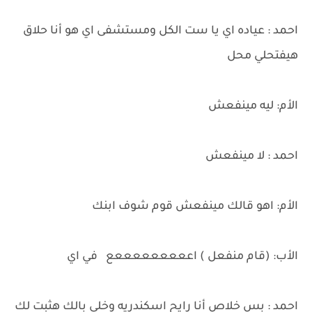
احمد : عياده اي يا ست الكل ومستشفى اي هو أنا حلاق
هيفتحلي محل
الأم: ليه مينفعش
احمد : لا مينفعش
الأم: اهو قالك مينفعش قوم شوف ابنك
الأب: (قام منفعل ) اعععععععععع في اي
احمد : بس خلاص أنا رايح اسكندريه وخلي بالك هثبت لك