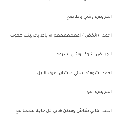
المريض: وشي باظ صح
احمد : (اتخض ) اعععععععع اه باظ يخربيتك هموت
المريض: شوف وشي بسرعه
احمد : شوفته سبني علشان اعرف اتنيل
المريض: اهو
احمد : هاتي شاش وقطن هاتي كل حاجه تتفعنا مع