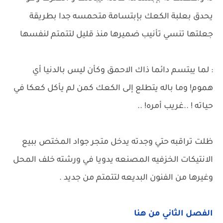
يحدق بعلبة الكعك بإبتسامة متحمسه جدا بطريقة
جعلتها تنسي تأنيب ضميرها منذ قليل لتتمتم لنفسها
: لما يبتسم دائما ذاك الاحمق وكأن ليس بالدنيا أي
هموم! وما باله يتطلع إلى الكعك كمن لم يأكل كعكا في
حياته ! ..غريب أمره! ..
ظلت تراقبه حتي وجدته يدخل متجر جواد المختص ببيع
الانتيكات الخزفيه المصنعه يدويا في ورشته خلف المحل
وغيرها من الفنون البديعه لتتمتم من جديد .
الفصل الثاني من هنا