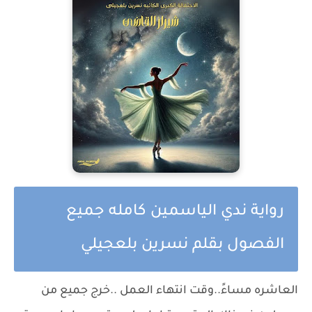
رواية ندي الياسمين كامله جميع
الفصول بقلم نسرين بلعجيلي
العاشره مساءً..وقت انتهاء العمل ..خرج جميع من