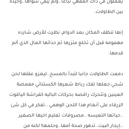
يعملون في ذاك المقهي تباعا..ولم يبقي سواها..وحيدة
بين الطاولات.
إنها تنظف المكان بعد الدوام، نظرت للأرض شارده
مهمومه قبل أن تخلع مئزرها ثم حذائها العال الذي آلم
قدمها.
دفعت الطاولات جانبا لتبدأ بالمسح..ليغزو عقلها لحن
شجي جعلها تفك رباط شعرها الكستنائي مفمضة
العينين وتتحرك راقصه بحركات الباليه كفراشة الياقوت
الزرقاء على أنغام هذا اللحن الوهمي ..تفكر في كل شئ
..حياتها التعيسه ..مصروفات تعليم اخيها الصغير
..إيجار البيت..تدهور صحة أمها..وحلمها! لكنه من