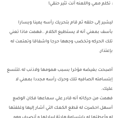
: تكلم معي واللعنه أنت تثير حنقي!
ليشير إلى حلقه ثم قام بتحريك رأسه يمينا ويسارا
بأسف بمعني أنه لا يستطيع الكلام ..فهمت ماذا تعني
تلك الحركه وتخضب وجهها حرجا واشفاقا وتمتمت له
بإعتذار.
أصبحت بغيضه مؤخرا بسبب همومها ولاذنب له ،لتتسع
إبتسامته الصافيه تلك وحرك رأسه مجددا بمعني لا
عليك.
فهمت من حركاته أنه قادر علي سماعها فكان الوضع
أسهل.احضرت له قطع الكعك التي أشار إليها وغلفتها
له وأعطتها له بإبتسامة هادئة ليبادلها و أنصرف وهو