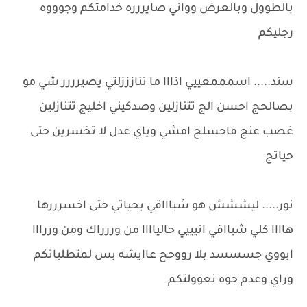
بالطوول وبالعرض وواني صايررره خدامتكم وجوووه
رجليكم
سند..... اسمممعييي اذااا ما تنازززلتي يصيرررر شي مو
بصالحج احسن الج تتنازلين وصدكيني اخليج تتنازلين
غصب عنج فاحسلج امشي وياي عدل لا تخسرين حتى
حياتج
نور..... ليششش هو شباااقي بحياتي حتى اخسرررها
هاااا كلي شبااقي انيييي حالياااا من وررراك ومن وررااا
ابووي جسسسد بلا رووحح عاايشه بس لمتطلباتكم
وراي وعدم جوه نعوولتكم