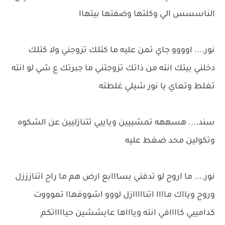
الناسسس الي وكلتها وضفتها بيتهاا
نور.... اوووو جاي تمن عليه ما كتلك تزوجني ولا كتلك
دخلني بيتك انته من ذاتك تزوجتني ما جبرتك ع شي لو انته
تغلط وتعاي يا نور شيلي غلطته
سند.... هسههه تمشييين وياييي تتنازليين عن الشكوه
وتكولين محد ضغط عليه
نور.... ما اروح لو تدفني بسااابع ارض هم ما راح اتنازززل
وروح ويااك ماااا اتنااااازل لووو اشووفهاا تموووت
كدامييي كاااافي انته وياااها عايششين حيااااتكم