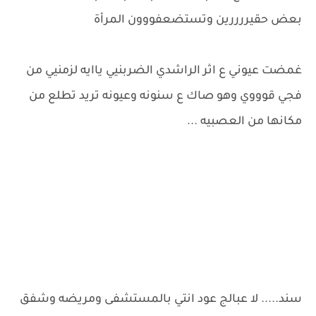
بعض حقيررررين وتستضعفووون المرأة
غمضت عيوني ع اثر الراشدي الضربنيي ياايه لزمنيي من
فجي قوووي وهو صاك ع سنونه وعيونه تريد تطلع من
مكانها من العصبيه ...
سند..... لا عبالج عود انتي بالمستشفى ومريضه وشفق