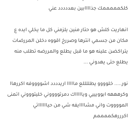
كلكمممممك جذاااابين بعددددد عني
انهاريت كلش هو حتار منين يلزمني كل ما يخلي ايده ع
مكان من جسمي انترها وصررخ اقووه دخلن المررضات
يتراكضن علينه هو ما قبل يطلع والمررضه تطلب منه
يطلع حتى يهدوني ...
نور..... خلوووو يطللللع مااااا اريدددد اشووووفه اكررهاا
وكرهههه ابوويييي وياااااك دمرتووووني خليتوووني اتمنى
المووووت واني مشاااايفه شي من حيااااااتي
اكرررهكممممم