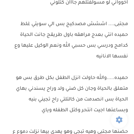
اخوواني لو مسولفتلهم جااان كتلوني
مجتبى.... اششش مصدكيج بس الي سويتي غلط
حميده انتي بعدج مراهقه باول طريقج جانت الحياة
كدامج ودرسي بس حسبي الله ونعم الوكيل عليها وع
نفسها الانانيه
حميده.....والله حاولت انزل الطفل بكل طرق بس هو
متعلق بالحياة وجان كل ضني ولد وراح يسندني بهاي
الحياة بس انصدمت من كالتلتي راح تجيني بنيه
وبساعتها اجيت انتحر وكتل الطفله وياي
حضنها مجتبى وهيه تبجي وهو يهدي بيها نزلت دموع ع