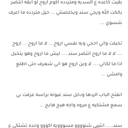
بقيت كاعده ع السديه ومتردده اكوم اروح لو ابقه انتضر
بالكت الله ويجي سند ويخلصنتي ... حيل متردده ما اعرف
شسوي ...
تخبلت واني احجي ويه نفسي اروح ... لا ما اروح ... اروح
.... لا لا ما اروح انتضر سند .... ليش ما اروح وهو يتخبل
اذا ما لكاني .... لا وين اروح هو اني شعرف حتى اطلع
وامشي ...
انفتح الباب الردها ودخل سند عيونه براسه عرفت بي
سمع مشتكيه ع مروه واجه هيج هايج ...
سند..... انتييي شنوووو مسووويه اكووو وحده تشتكي ع