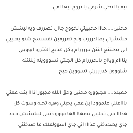
بيه يا انطي شرفي يا تروح بيها امي
مجتبى.....مااا حجيييتي لخووج جاان تصررف ويه ليشش
مششيتي بهالدرررب ولج تعررفين نفسسج شنو يعنييي
الي بطنننج ابننن حررررام وكل هذيج الفترره ابووييي
ينااام ويااج بالحرررام كل الجنتي تسوووينه زنننننه
شلووون كدررررتي تسووين هيج
حميده.... مجبووره مجتبى وحق اللله مجبور اذااا بنت عمتي
باااعتني علموود ابن عمي يحبني وهيه تحبه وسوت كل
هذااا حتى تخلييي يحبهاا الها مووو ذنبيي ليششش محد
جاي يصددكني هذااا اني جاي اسوولفلك ما صدكتني