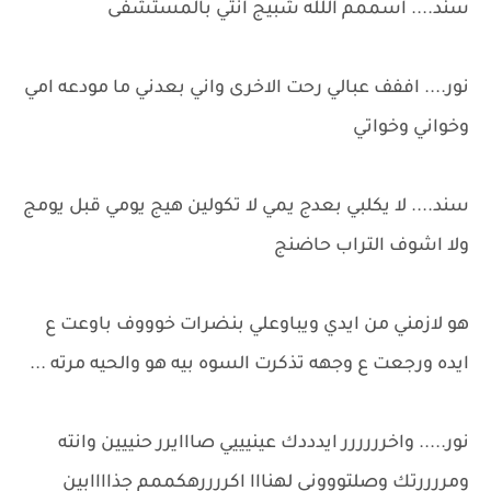
سند.... اسممم اللله شبيج انتي بالمستشفى
نور.... اففف عبالي رحت الاخرى واني بعدني ما مودعه امي
وخواني وخواتي
سند.... لا يكلبي بعدج يمي لا تكولين هيج يومي قبل يومج
ولا اشوف التراب حاضنج
هو لازمني من ايدي ويباوعلي بنضرات خوووف باوعت ع
ايده ورجعت ع وجهه تذكرت السوه بيه هو والحيه مرته ...
نور..... واخرررررر ايدددك عينيييي صااايرر حنييين وانته
ومررررتك وصلتوووني لهنااا اكررررهكممم جذاااابين