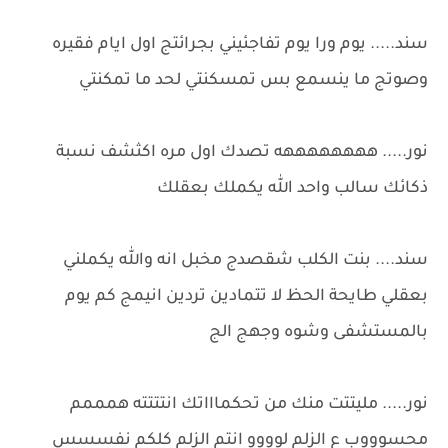
سند..... يوم ورا يوم تفاجئيني بجرائتج اول ايام فقيره
وصوتج ما ينسمع بس تمسكنتي لحد ما تمكنتي
نور..... ههههههههه تصدك اول مره اكثشف نسبة
ذكائك سالب واحد الله يكملك بعقلك
سند.... بنت الكلب شقصدج مخبل انه والله يكملني
بعقلي طايحة الحظ لا تتمادين تردين انيمج كم يوم
بالمستشفى وشوه وجهج الج
نور..... مليتتت منك من تحكماااتك انتتتته همممم
محسوووب ع الزلم لوووو انتم الزلم كلكم نفسسس