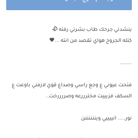
ينشدني جرحك طاب بشرني رفته 🥀
كتله الجروح هواي تقصد من انته ...🖤
........
فتحت عيوني ع وجع راسي وصداع قوي لازمني باوعت ع
السكف فزيييت مخترررعه وصررررخت..
نور..... انييييي ويننننننن