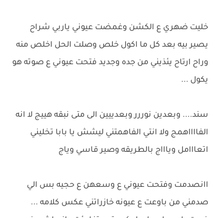
خليت ضهري ع الكشن وغمضت عيوني ياربي شراح
يصير بيه بعد كل ما اكول خلص وصلت الحل اخلص منه
وراح ارتاح يئذيني من جده وجديد فتحت عيوني ع صوته هو
يكول ...
سند.... وبعدين نوررر وبعدييين الى متى نبقه هييج لا انه
الفااااهمج ولا انتي الفاهمتني ليشش يا بابا تخليني
اتعااامل وياااج بالطريقه وصير قاسي وياج
اانصدمت وفتحت عيوني ع وسعهن ع حجيه بس الي
صدمني من باوعت ع عيونه خازراتني عكس كلامه ...