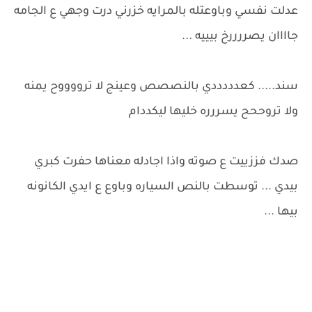
عدلت نفسي وباوعتله بالمرايه خزرني درت وجهي ع الجامه
جاااان يصررررخ بيييه ...
سند..... كعدددددي بالنصصص وعينج لا ترووووح يمنه
ولا تروححح يسررره خليها ليكددام
صدك فززييت ع صوته واذا اجادله معناها حفرت كبري
بيدي ... توسطت بالنص السياره وباوع ع ايدي الكانونه
بيها ...