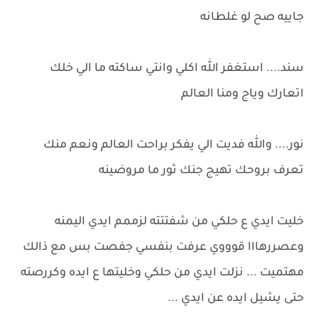
جاييه صح لو غلطانه
سند.... استغفر الله اكلي وانتي ساكته ما الي خلك
اتعارك وياج ومنا العالم
نور.... والله فديت الي يفكر براحت العالم ونعم منك
تعرف بروحك تهيج جنك ثور ما مروضينه
خليت ايدي ع حلكي من شفتتته لزممم ايدي اليمنه
وعصررهااا قوووي عرفت بنفسي جفصت بس مع ذالك
مهتميت ... نزلت ايدي من حلكي وخليتها ع ايده وكررصته
حتى يشيل ايده عن ايدي ...