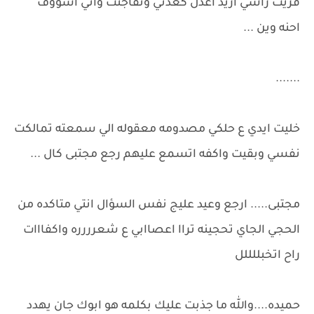
فريت راسي اريد اعدل كعدتي وتفاجئت واني اشووف
احنه وين ...
.......
خليت ايدي ع حلكي مصدومه معقوله الي سمعته تمالكت
نفسي وبقيت واكفه اتسمع عليهم رجع مجتبى كال ...
مجتبى..... ارجع وعيد عليج نفس السؤال انتي متاكده من
الحجي الجاي تحجينه تراا اعصاابي ع شعرررره واكفااات
راح اتخبللللل
حميده....والله ما جذبت عليك بكلمه هو ابوك جان يهدد