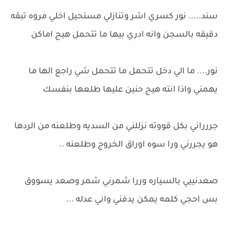
سند..... نور كسري اشر وتنازلي مستحيل اخلي مروه تبقه
دقيقه بالسجن وانه ادري بيها ما تتحمل هيج اماكن
نور.... ما الي دخل تتحمل ما تتحمل شي راجع الها ما
يهمني واذا انته هيج حنين عليها طلعها بنفسك
جررراني بكل قووته نزللني من السديه وطلعنه من الردها
هو يجررني ورا سوه اوراق الخروج وطلعنه ..
صعدنييي بالسياره وررا شمرني شمر وصعد يسووق
بس احجي كلمه يمكن يدفني واني عدله ...