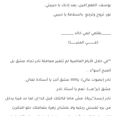
يوسف: اللهم آمين، بعد إذنك يا حبيبتي.
نور: تروح وترجع بالسلامة يا حبيبي
______بقلمي ايمي خالد ________
(فـــــــــــــي المنيــــــــــا)
**في خلال الأيام الماضية لم تتغير معاملة نادر تجاه عشق بل
أصبح أسو*ء ..
نادر (بصوت عالي): يااااااا عشق أنتِ يا أستاذة تعالي.
عشق (بر*عب): نعم يا أستاذ نادر.
نادر (بسخـ*ـرية): مش ماما قالتلك قبل كدا إن لما حد فينا يدخل
من بره تغسلي رجليه ولا علشان زهرة بتعاملك حلو افتكرتِ