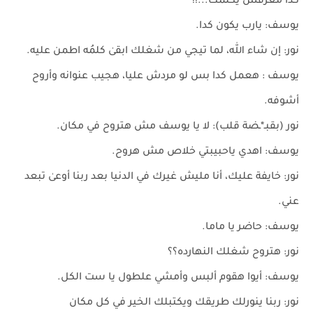
كدا معرفش يكلمك...!!
يوسف: يارب يكون كدا.
نور: إن شاء الله، لما تيجي من شغلك ابقىٰ كلمُه اطمن عليه.
يوسف : هعمل كدا بس لو مردش عليا، هجيب عنوانه وأروح
أشوفه.
نور (بقبـ*ـضة قلب): لا يا يوسف مش هتروح في مكان.
يوسف: اهدي ياحبيبتي خلاص مش هروح.
نور: خايفة عليك، أنا مليش غيرك في الدنيا بعد ربنا أوعىٰ تبعد
عني.
يوسف: حاضر يا ماما.
نور: هتروح شغلك النهارده؟؟
يوسف: أيوا هقوم ألبس وأمشي علطول يا ست الكل.
نور: ربنا ينورلك طريقك ويكتبلك الخير في كل مكان