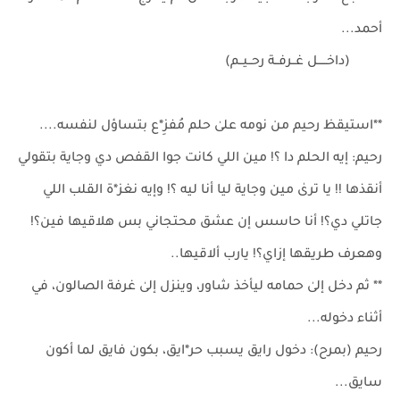
أحمد...
(داخـــــل غــرفــة رحــيــم)
**استيقظ رحيم من نومه علىٰ حلم مُفزِ*ع بتساؤل لنفسه....
رحيم: إيه الحلم دا ؟! مين اللي كانت جوا القفص دي وجاية بتقولي
أنقذها !! يا ترىٰ مين وجاية ليا أنا ليه ؟! وإيه نغز*ة القلب اللي
جاتلي دي؟! أنا حاسس إن عشق محتجاني بس هلاقيها فين؟!
وهعرف طريقها إزاي؟! يارب ألاقيها..
** ثم دخل إلىٰ حمامه ليأخذ شاور، وينزل إلىٰ غرفة الصالون، في
أثناء دخوله...
رحيم (بمرح): دخول رايق يسبب حر*ايق، بكون فايق لما أكون
سايق...