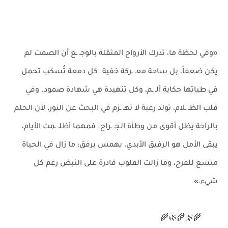
«وفي لحظة ما، تدرك الأرواح المثقلة بالوجـ ـع أن الصمت لم
يكن ضعفاً، بل ساحة معـ ـركة خفية. كل دمعة تُسكب تحمل
في طياتها حكاية ألـ ـم، وكل تنهيدة هي شهادة صمود. وفي
قلب الظـ ـلام، تولد رغبة لا تهـ ـزم في البحث عن النور، لأن الحلم
بالراحة يظل أقوى من وطأة الجـ ـراح. فمهما أظلـ ـمت الأيام،
يبقى الأمل هو الرفيق الأبدي، يهمس برفق: ما زال في الحياة
متسع للفرح، وما زالت القلوب قادرة على النبض رغم كل
شيء.»
🌾🌿🌾🌿🌾