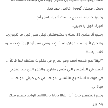
أحمد (بغيـ*ـظ): شايف إن هقوم أجيبگ من لبسك الـCool دا،
ومش هيبقىٰ گووول خالص بعد كدا.
رحيم(بجدية): صحيح يا ست أميرة ياقمر أنتِ..
أميرة: قول يا حبيبي.
رحيم: أنا عندي 25 سنة و مشوفتش ليكي صور قبل ما تتجوزي،
ولا حتىٰ لأبو حميد كمان، لما أنتِ دلوقتي قمر أومال وأنتِ صغيرة
كنتِ إيه...!!
**ليقا*طع كلامه أحمد وهو سارح في ملكوت عشقه لها قائلاً...
أحمد: هي الشمس التي تُضيئ نهاري، والقمر الذي ينير عتمتي،
هي هواء لا أستطيع التنفس بدونها، هي كل حياتي بدونها لا
حياة لي..
رحيم (بتصفير حاد): أيوا بقااا يابابا ياجااااامد الواحد يتعلم منك
ياكبيير.