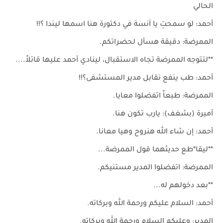
الحالي
أحمد: لو سمحتِ يا آنسة في دكتورة هنا اسمها ليندا ؟!!
الممرضة: دقيقة هسأل لحضراتكم.
**لتتوجه الممرضة تجاه الاستقبال، لينادي أحمد عليها قائلاً....
أحمد: طب ينفع نقابل مدير المستشفى؟!!
الممرضة: طبعاً اتفضلوا معايا.
أميرة (بشغف): يارب تكون هنا.
أحمد: إن شاء ﷲ هنروح وهيا معانا.
**ليقا*طع حديثهما قول الممرضة...
الممرضة: اتفضلوا المدير مستنيكم.
**بعد دخولهم له...
أحمد: السلام عليكم ورحمة ﷲ وبركاته.
المدير: وعليكم السلام ورحمة ﷲ وبركاته.