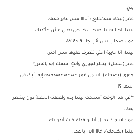
بنج.
عمر (ببكاء متقـ*ـطع): أناااا مش عايز حقنة.
ليندا: إحنا بقينا أصحاب خلاص يعني مش هأ*ذيك.
عمر: صحاب بس أنتِ جايبة حقنةة.
ليندا: أنا جايبة أختي تتعرف عليها مش أكتر.
عمر (بخجل): ينظر لـچوري وأنتِ اسمك إيه ياقمرر؟!
چوري (بضحك): اسمي قمر هههههههههه إيه رأيك في
اسمي؟!
**في هذا الوقت أمسكت ليندا يده وأعطته الحقنة دون يشعر
بها..
عمر: اسمك دميل أنا لو قدك كنت أتدوزتك
ليندا (بضحك): خااااااين يا عمر.