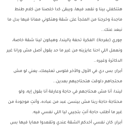
هتتكفلي بينا و نقعد فيها، ويبقىٰ كدا خلصنا من كلام طنط
ماجدة وخرجنا من الملجأ علىٰ شقة وهتكوني معانا فيها بدل ما
نبعد عنك..
چوري (بفرحة): الفكرة تحفة ياليندا، وهيكون لينا شقة خاصة،
ونعمل اللي احنا عايزينه من غير ما حد يقول أصل مش ورانا غير
الدكاترة وغيره..
أبرار: بس دي في الأول والأخر فلوس تعليمك، يعني لو مش
محتجاهم دلوقت هتحتاجيهم بعدين..
ليندا: أنا مش هحتاجهم في حاجة وعارفة أنا بقول إيه، ولو
محتاجة حاجة ربنا مش بينسىٰ عبد من عباده، وأنتِ موجودة من
غير ما أطلب حاجة أنتِ بتجيبي ليا اللي نفسي فيه.
أبرار: كان نفسي أخدكم الشقة عندي وتقعدوا معايا فيها بس