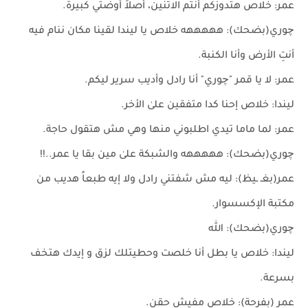
عمر: خلاص هتدوزكم أنتم الاتنين، أصلاً أوضتي كبيرة.
چوري(بضحك): هههههه خلاص يا ليندا لقينا مكان ننام فيه
أنتِ الأرض وأنا الكنبة.
عمر: لا يا قمر "چوري" أنا رادل وأديب سرير ليكم.
ليندا: خلاص إحنا كدا متفقين علىٰ الأخر.
عمر: لما ماما تيدي اطلبوني منها وهي مش هتقول حاجة.
چوري(بضحك): هههههه والشبكة علىٰ مين بقا يا عمر..!!
عمر(بغـ ـيظ): ليه مش شفتني رادل ولا إيه طبعاً هديب من
مكتبة الإكسسوار.
چوري(بضحك): ﷲ
ليندا: خلاص يا بطل أنا خلصت وحطيتلك لزق و إيدك هتخف
بسرعة.
عمر (بفرحة): خلاص مفيش حقن.