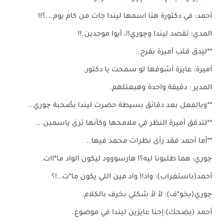
أحمد: في دكتورة هنا اسمها ليندا جات من كام يوم...؟!!
المدي: تقصد ليندا وچوري!!، أيوا موجدين.!!
**ليدق قلب أميرة بفرح..
أميرة: عايزة أشوفها لو سمحت يا دكتور.
المدير : دقيقة واحدة وهبعتلهم.
**وبالفعل بعد دقائق بسيطة حضرت ليندا بصُحبة چوري..
**لتدقق أميرة النظر في ملامحها وكأنها ترىٰ ياسمين...
**أما أحمد فقد رأىٰ نظرات محمد فيها..
چوري: هما طلبونا ليه؟! هارسووود ليكون الواد ما*اات.
أحمد(باستغراب): واد!! واد مين اللي يكون ما*ت..!؟
چوري(بخو*ف): لأ لأ شكلي بخرف بالكلام.
أحمد (بضحك):إحنا عايزين ليندا في موضوع.