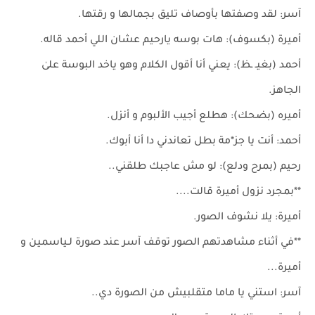
آسر: لقد وصفتها بأوصاف تليق بجمالها و رقتها.
أميرة (بكسوف): هات بوسه يارحيم عشان اللي أحمد قاله.
أحمد (بغيـ ـظ): يعني أنا أقول الكلام وهو ياخد البوسة علىٰ
الجاهز.
أميره (بضحك): هطلع أجيب الألبوم و أنزل.
أحمد: أنت يا جز*مة بطل تعاندني دا أنا أبوك.
رحيم (بمرح ودلع): لو مش عاجبك طلقني..
**بمجرد نزول أميرة قالت....
أميرة: يلا نشوف الصور.
**في أثناء مشاهدتهم الصور توقف آسر عند صورة لـياسمين و
أميرة...
آسر: استني يا ماما متقلبيش من الصورة دي..