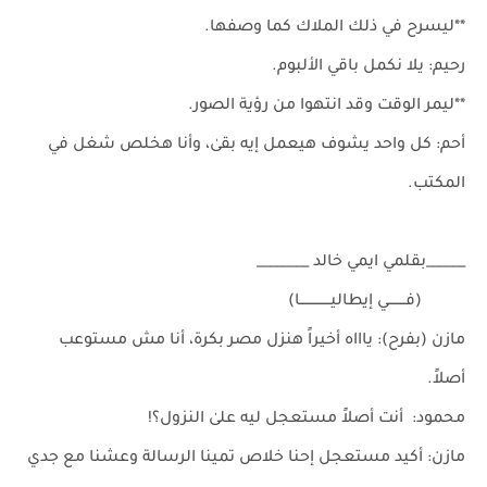
**ليسرح في ذلك الملاك كما وصفها.
رحيم: يلا نكمل باقي الألبوم.
**ليمر الوقت وقد انتهوا من رؤية الصور.
أحم: كل واحد يشوف هيعمل إيه بقىٰ، وأنا هخلص شغل في
المكتب.
______بقلمي ايمي خالد ________
(فــــــــي إيطاليــــــــــــــا)
مازن (بفرح): ياااه أخيراً هنزل مصر بكرة، أنا مش مستوعب
أصلاً.
محمود: أنت أصلاً مستعجل ليه علىٰ النزول؟!
مازن: أكيد مستعجل إحنا خلاص تمينا الرسالة وعشنا مع جدي