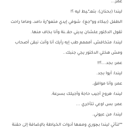
عُمر...
ليندا (بحنان): بتعـ*ـيط ليه ؟!
الطفل (ببكاء وو*جع): شوفي إيدي متعو*رة دامد، وماما راحت
تقول الدكتور علشان يديني حقـ ـنة وأنا بخاف منها.
ليندا: متخافش، أمممم طب إيه رأيك أنا وأنت نبقىٰ أصحاب
ومش هخلي الدكتور يجي جنبك..
عمر: بجد...؟!!
ليندا: أيوا بجد.
عمر: وأنا موافق.
ليندا: هروح أجيب حاجة وأجيلك بسرعة.
عمر: بس اوعي تتأخري ...
ليندا: من عيوني.
**لتأتي ليندا بـچوري ومعها أدوات الخياطة بالإضافة إلىٰ حقنة