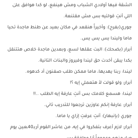
الشقة فيها أولادي الشباب ومش هينفع، لو كدا هوافق علىٰ
اللي أنتِ قولتيه بس مش مقتنعة.
چوري(بفرح): وأخيراً هنقعد في مكان بعيد عن طنط ماجدة تحيا
ماما وليندا يس يس يس.
أبرار (بضحك): البت عقلها لسع، وبعدين ماجدة خلاص هتتنقل
بكدا يبقىٰ أخدت حق ليندا وفيروز والبنات التانية.
ليندا: ربنا يهديها، ماما ممكن طلب صغنون أد كدهوه.
أبرار: ولو قولت لأ هتعملي إيه ؟!
ليندا: هسمع كلامك بس أنتِ عارفة إيه الطلب ..!!
أبرار: عارفة إنكم عاوزين ترجعوا للتدريب تاني.
چوري (بإنبهار): أنتِ عرفتِ إزاي يا ماما.
أبرار: لازم أعرف بتفكروا في إيه، من عاشر القوم أربـ40ـعين يوم