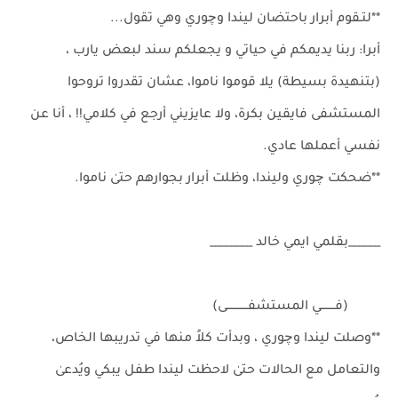
**لتـقوم أبرار باحتضان ليندا وچوري وهي تقول...
أبرا: ربنا يديمكم في حياتي و يجعلكم سند لبعض يارب ،
(بتنهيدة بسيطة) يلا قوموا ناموا، عشان تقدروا تروحوا
المستشفى فايقين بكرة، ولا عايزيني أرجع في كلامي!! ، أنا عن
نفسي أعملها عادي.
**ضحكت چوري وليندا، وظلت أبرار بجوارهم حتىٰ ناموا.
______بقلمي ايمي خالد ________
(فــــــــي المستشفــــــــــــى)
**وصلت ليندا وچوري ، وبدأت كلاً منها في تدريبها الخاص،
والتعامل مع الحالات حتىٰ لاحظت ليندا طفل يبكي ويُدعىٰ