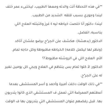
**في هذه اللحظة أتت والدته ومعها الطبيب، ليختبىء عمر خلف
ليندا وچوري بسبب قلقه الشديد من الطبيب.
ليندا: دكتور أنا خلصت خياطه ليه ٤ غرز وكتبتله العلاج اللي
يناسبه، اتفضل.
الدكتور (بدهشة): هكشف علىٰ الجر*ح برضو علشان أتاكد
(ونظر لها ليكمل كلامه) الخياطه مظبوطة وكل حاجه تمام.
الأم: العلاج اللي في الروشته مظبوط؟؟
الدكتور: لأ كلوا تمام بس ينتظم في العلاج ويجي كل يومين نغير
له علىٰ الجر*ح.
**في ذلك الوقت دخلت أميرة وأحمد و آسر المستشفى بعدما
أعطتهم الممرضة التي تعمل ف المستشفي الذي كانوا يتدربون
بها. قبل رفضهم عنوان المستشفي التي يتدربون بها ف الوقت