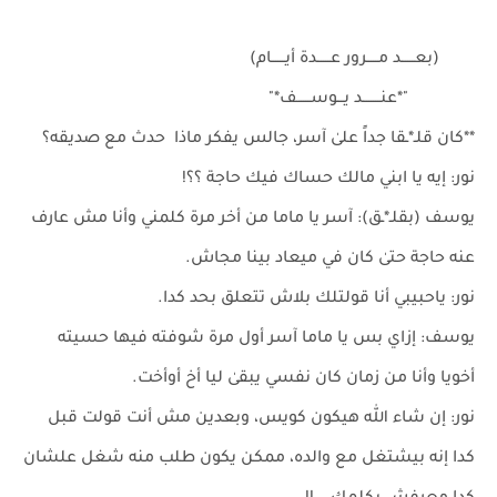
(بعــــــد مـــــرور عــــــدة أيــــــام)
"*عنــــــــد يـــوســــــف*"
**كان قلـ*ـقا جداً علىٰ آسر، جالس يفكر ماذا حدث مع صديقه؟
نور: إيه يا ابني مالك حساك فيك حاجة ؟؟!
يوسف (بقلـ*ـق): آسر يا ماما من أخر مرة كلمني وأنا مش عارف
عنه حاجة حتىٰ كان في ميعاد بينا مجاش.
نور: ياحبيبي أنا قولتلك بلاش تتعلق بحد كدا.
يوسف: إزاي بس يا ماما آسر أول مرة شوفته فيها حسيته
أخويا وأنا من زمان كان نفسي يبقىٰ ليا أخ أوأخت.
نور: إن شاء ﷲ هيكون كويس، وبعدين مش أنت قولت قبل
كدا إنه بيشتغل مع والده، ممكن يكون طلب منه شغل علشان