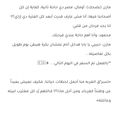
مازن (بضحك): أومال، مصر دي حاجة تانية، كفاية إن كل
أصحابنا فيها، أنا مش عارف قدرت أبعد كل الفترة دي إزاي؟!!
انا بجد فرحان من قلبي.
محمود: وأنا أهم حاجة عندي فرحتك.
مازن: حبيبي يا بابا هدخل أنام علشان بكرة هيبقىٰ يوم طويل
بكل تفاصيله...
**بالفعل تم السفر في اليوم التالي... ✈️🇪🇬
«تسر*ق الغربه منا أجمل لحظات حياتنا، فكيف نعيش بعيداً
عن وطنناً كغرباء، ومن أجل ماذا؟!! فـاللهم رُد كل مغترب لبيته
وعائلته»