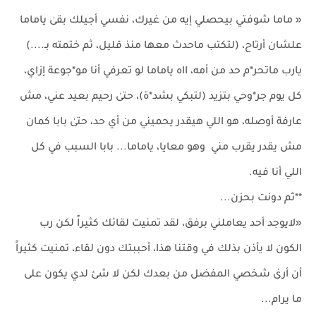
« ماما شوفتي بيحصلي إيه من غيرك، نفسي أجيلك بقىٰ ياماما
علشان أرتاح، (لتكتب ماحدث معها منذ قليل، ثم ختمته بـ....)
يارب ماتحر*م حد من أمه، ااه ياماما لو تعرفي أنا مو*جوعة إزاي،
كل يوم جر*وحي بتزيد (لتبكي بشد*ة)، حتىٰ رحيم بعيد عني، مش
عارفة أوصله، هو اللي هيقدر يحميني من أي حد، حتىٰ بابا كمان
مش يقدر يقرب مني وهو معايا، ياماما... بابا السبب في كل
اللي أنا فيه.
**ثم دونت بحزن...
«لايوجد أحد يعاملني برفق، لقد تمنيت لقائك كثيراً لكن رب
الكون لا يأذن بذلك في وقتنا هذا، أحببتك دون لقاء، تمنيت كثيراً
أن أرىٰ شخصي المفضل من بعدك لكن لا شئ لدي يكون على
ما يرام...