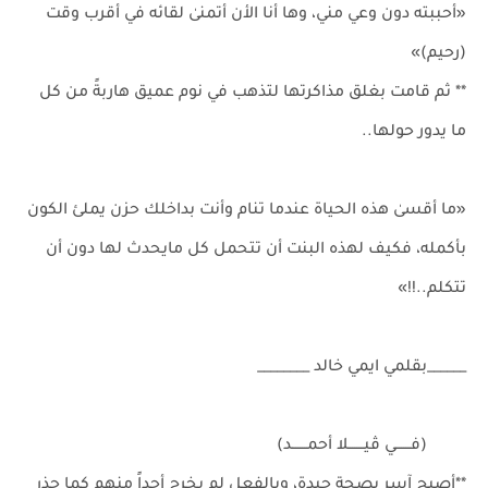
«أحببته دون وعي مني، وها أنا الأن أتمنىٰ لقائه في أقرب وقت
(رحيم)»
** ثم قامت بغلق مذاكرتها لتذهب في نوم عميق هاربةً من كل
ما يدور حولها..
«ما أقسىٰ هذه الحياة عندما تنام وأنت بداخلك حزن يملئ الكون
بأكمله، فكيف لهذه البنت أن تتحمل كل مايحدث لها دون أن
تتكلم..!!»
______بقلمي ايمي خالد ________
(فـــــــي ڤيـــــــلا أحمـــــــد)
**أصبح آسر بصحة جيدة، وبالفعل لم يخرج أحداً منهم كما حذر