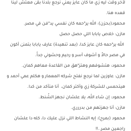
لأخر وقت ليه زي ما كان عايز يعني نرجع بلدنا بقىٰ معتش لينا
قعده هنا.
محمود(بحزن): ﷲ ير*حمه كان نفسي يد*فن في مصر.
مازن: خلاص يابابا اللي حصل حصل
ﷲ ير*حمه كان عايز كدا، (بعد تنهيدة) عارف يابابا بتمنىٰ أكون
في مصر حالاً و أشوف آسر و رحيم وحشوني جداً.
محمود: هتشوفهم وهتز*هق من القاعدة معاهم كمان.
مازن: عاوزين لما نرجع نفتح شركه المعمار و هكلم عمي أحمد و
هيتحمس للشركة زي وأكتر كمان، أنا متأكد من كدا.
محمود: إن شاء ﷲ، يلا علشان نجهز الشُنط.
مازن: أنا جهزتهم من بدررري.
محمود (بمرح): إيه النشاط اللي نزل عليك دا، كله دا علشان
راجعين مصر..!!