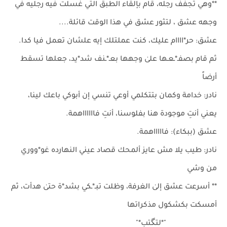
**وهي تُجفف رجله، قام بإلقاء الطبق التي غسلت فيه رجليه في
وجهه عشق ، لتثور عشق في هذا الوقت قائلة....
عشق: حر*اااام عليك، كنت عملتلك إيه علشان تعمل فيا كدا.
ثم قام بصفـ*ـعـها علىٰ وجهها بعـ*ـنف شد*يد، جعلها تسقط
أرضاً
نادر: خدامة وكمان بتتكلمي أوعي تنسي إن أبوكي باعك لينا،
يعني أنتِ موجودة هنا بفلوسنا، أنتِ فااااااهمة.
عشق (ببكاء): فاااااهمة.
نادر: طيب يلا مش عايز ألمحك قصاد عيني النهارده غو*ووري
من وشي
** أسرعت عشق إلىٰ الغرفة، وظلت تبـ*ـكي بشد*ة حتىٰ هدأت، ثم
أمسكت بكشكول مذكراتها
"*لتگتب*"