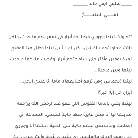
______بقلمي ايمي خالد ________
(فـــــــــــي الملجـــــــــــأ)
**حاولت ليندا وچوري مُصالحة أبرار كي تغفر لهم ما حدث، ولكن
باتت محاولتهم بالفشل، لكن لم تيأس ليندا وظل هذا الوضع
لمدة يومين وأكتر حتىٰ سامحتهم أبرار، وقصت عليهما ماحدث
بينها وبين ماجدة..
ليندا (بحماس وهي ترفع أصابعها): ماما أنا عندي الحل..
أبرار: حل إيه خير؟!
ليندا: بصي ياماما الفلوس اللي عمو عبدالرحمن الله ير*حمه
سايبها ليا أنا مش عايزة منها حاجة لنفسي، الحمدلله إني
اتعلمت ومأخدتش منهم حاجة حتىٰ الكلية دخلتها أنا وچوري
علىٰ نفقة الدولة فالفلوس دي نشتري شقة وأنتِ تقدمي إنك