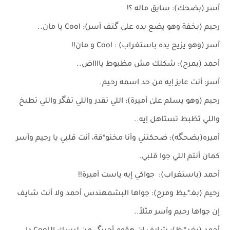
آسر (بضحك): سايق ماله ؟!
رحيم (بخفة وهو يضع يده علىٰ گتف آسر): Cool يا مان..
آسر (وهو يزيح يده باستغراب) : Cool و مان!!
أحمد (بمرح): شكلك مش مظبوط يااااض..
آسر: أنت عايز إيه من حد اسمه رحيم.
رحيم (وهو يسلم علىٰ أميرة): اللي تقدر واللي تفگر واللي تطبخ
واللي تظبط تستاهل إيه..
أميره(بضحگه): ضحكتني وأنا مخنو*قة، أنت قلبي يا رحيم وآسر
كمان أنتم اللي جوا قلبي.
أحمد (باستغراب): جواكي إيه ياست أميرة!!
رحيم (بغـ*ـيظ ومرح): جواها البشمهندس أحمد ولا أنت شايف
إن جواها رحيم وآسر مثلاً..