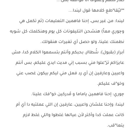
صار منهم وعموماً أنا موافقة بس...
**ليُقا*طع كلامها قول ليندا...
ليندا: من غير بس، إحنا فاهمين التعليمات (ثم تكمل هي
وچوري معاً) هنشحن التليفونات كل يوم وهنكلمك كل شويه
نطمنك علينا، ولو حصل أي تغيرات هنقولك.
أبرار (بقبول): شُطاار، بحبكم وأنتم بتسمعوا الكلام كدا، مش
عايزاكم تز*علوا مني بسبب إني مديت ايدي عليكم، بس أنتم
واعيين وعارفين إن أي رد فعل مني ليكم بيكون غصب عني
وخو*ف عليكم.
چوري: إحنا فاهمين ياماما و مُدركين خو*فك علينا.
ليندا: وإحنا علشان واعيين، عارفين إن اللي عملتيه دا أي أم
كانت عملت كدا وأكتر لأن عيالها غلطوا واللي غلط لازم
يتعا*قب.