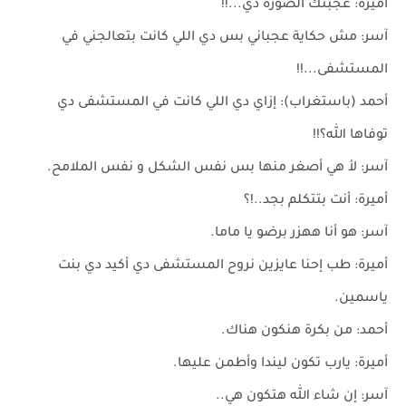
أميرة: عجبتك الصورة دي...!!
آسر: مش حكاية عجباني بس دي اللي كانت بتعالجني في
المستشفى...!!
أحمد (باستغراب): إزاي دي اللي كانت في المستشفى دي
توفاها ﷲ؟!!
آسر: لأ هي أصغر منها بس نفس الشكل و نفس الملامح.
أميرة: أنت بتتكلم بجد..!؟
آسر: هو أنا ههزر برضو يا ماما.
أميرة: طب إحنا عايزين نروح المستشفى دي أكيد دي بنت
ياسمين.
أحمد: من بكرة هنكون هناك.
أميرة: يارب تكون ليندا وأطمن عليها.
آسر: إن شاء ﷲ هتكون هي..