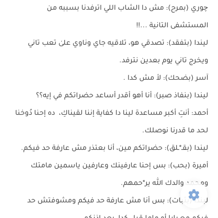
چوري (بمرح): مش دا الشاب اللي اترفدنا بسببه من
المستشفى التانية ...!!
ليندا (بتفقد): تصدقي هو، تلاقيه جاي وناوي علىٰ تعب تاني
ويخرج تاني يوم بعدين نترفد.
آسر (بضحك): لأ مش كدا .
ليندا (بنفاذ صبر): أنا أهو أقدر أساعد حضراتكم في إيه؟؟
أحمد: أنتِ أكبر مساعدة لينا دا كفاية إننا لقيناكِ، ده إحنا دُوخنا
لحد ما قدرنا نوصلك.
ليندا (بقـ*ـلق): حضراتكم مين، أنا بعتذر مش عارفة حد فيكم.
أميرة (بحب): بس إحنا عارفينك وعارفين ياسمين مامتك
ومحمد والدك ﷲ ير*حمهم.
ليندا (بثبات): بس أنا مش عارفة حد فيكم ومشوفتش حد