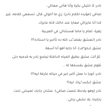
نادر: لأ خليكي بكرة وأنا هآجي معاكي.
صافي (مؤيده لكلام نادر): زي ما أخوكي قال، تسمعي كلامه، غير
كدا أنا عايزاكي معايا عند خالك لأنه عايزك.
زهرة: تمام يا ماما هستناكي في العربية.
نادر (لـعشق بغضـ*ـب كله ده تأخير يا استاذه؟!!
عشق (بخو*ف): أنا جايه أهو أنا أسفة.
ثمّ أتت عشق بطبق المياه الدافئة ليضع نادر به قدميه حتىٰ
تقوم عشق بغسلها له ..
نادر: أبويا دا عمل أكبر خير في حياته عارفة ليه؟!!
عشق (بكسـ*ـرة): ليه؟!
نادر (وهو يلاحظ تنصت صافي): عشان جابك تعيشي تحت
رجلينا، يلا نشفي رجلي..