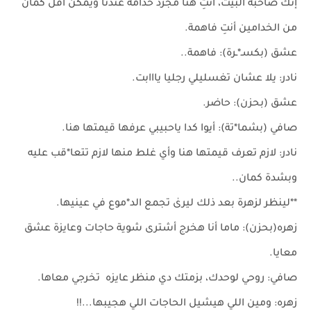
إنك صاحبة البيت، أنتِ هنا مجرد خدامة عندنا ويمكن أقل كمان
من الخدامين أنتِ فاهمة.
عشق (بكسـ*ـرة): فاهمة..
نادر: يلا عشان تغسليلي رجليا يااابت.
عشق (بحزن): حاضر.
صافي (بشما*تة): أيوا كدا ياحبيبي عرفها قيمتها هنا.
نادر: لازم تعرف قيمتها هنا وأي غلط منها لازم تتعا*قب عليه
وبشدة كمان..
**لينظر لزهرة بعد ذلك ليرىٰ تجمع الد*موع في عينيها.
زهره(بحزن): ماما أنا هخرج أشترى شوية حاجات وعايزة عشق
معايا.
صافي: روحي لوحدك، بزمتك دي منظر عايزه تخرجي معاها.
زهره: ومين اللي هيشيل الحاجات اللي هجيبها...!!