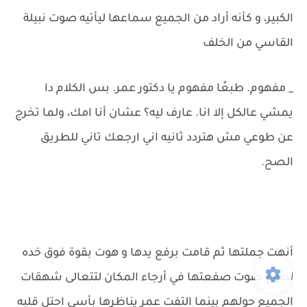
الكبير، و كأنه أراد من الجميع سماعها ليأتيه صوت نبيلة
القاسي من الخلف
_ مفهوم. طبعًا مفهوم يا دكتور عمر. بس الكلام دا
يمشي عالكل إلا انا. عارف ليه؟ عشان أنا امك، ولما تخرج
عن طوعي مش هتردد ثانيه اني ارجعك تاني للطريق
الصح.
أنهت جملتها ثم قامت برفع يدها و هوت بقوة فوق خده
ليدوي صوت صفعتها في أرجاء المكان لتتعالى شهقات
الجميع حولهم بينما التفت عمر يناظرها بأسى احتل قلبه