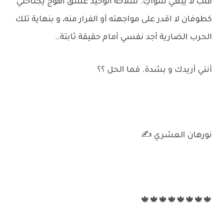
قلب لا يبغي سواكِ. سلاحه الوحيد عشق أهوج يجتاحني
كطوفان لا اقدر على مواجهته أو الفرار منه، و بنهاية تلك
الحرب الضارية أجد نفسي أمام حقيقة ثابتة..
أنني أريدك و بشدة. فما الحل ؟؟
نورهان العشري ✍️
🍁🍁🍁🍁🍁🍁🍁🍁