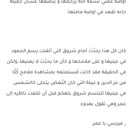
اوضة عمتي نسمة الله يرحمها و ينضفها عشان جميلة
حابه تقعد في اوضة مامتها.
كان كل هذا يحدُث أمام شروق التي أتقنت رسم الجمود
في عينيها و على ملامحها و كأن ما يحدُث لا يعنيها، ولكن
في الحقيقة فقد كانت مُستمتعه بمشاهدة ملامح كُلًا
من عز الدين و نبيلة التي كان البُغض يتجلى كالشمس
في عينيها لتبتسم شروق بتهكم قبل أن تلتفت ناظره إلى
عمر وهي تقول بهدوء
_ ميرسي يا عمر.