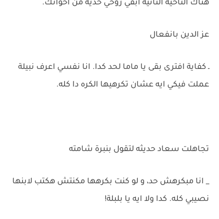
هناك الناحية التانية ابقي روحي خديه من اخواتك.
عز الدين بانفعال
ـ كفاية افترى بقى يا ماما لحد كدا. انا نفسي اعرف نبيلة
عملت فيكي ايه عشان تكرهيها الكره دا كله.
تجاهلت سعاد حديثه لتقول بنبرة شامته
_ انا مبكرهش حد، و لو كنت بكرهها مكنتش هكتب لابنها
نصيبي كله. كدا ولا ايه يا بلبلة!