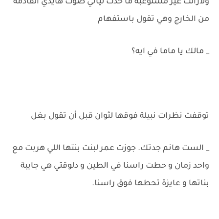
ولازالت غير مستوعبة ما حدث ليأتي صوت هايدي القادمة
من الخارج وهي تقول باستفهام
_ مالك يا ماما في ايه؟
توقفت نظرات نبيلة فوقها لثوان قبل أن تقول بغل
_ الست هانم جدتك. جوزت عمر لبنت بنتها اللي هربت مع
واحد زمان و حطت راسنا في الطين و دلوقتي هي جايبة
بناتها و عايزة تحطها فوق راسنا.