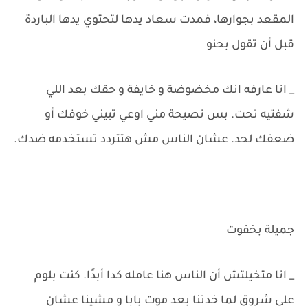
المقعد بجوارها، فمدت سعاد يدها لتحتوي يدها الباردة
قبل أن تقول بحنو
_ انا عارفه انك مخضوضة و خايفة و حقك بعد اللي
شفتيه تحت. بس نصيحة مني اوعي تبيني خوفك أو
ضعفك لحد. عشان الناس مش هتتردد تستخدمه ضدك.
جميلة بخفوت
_ انا متخيلتش أن الناس هنا عامله كدا أبدًا. كنت بلوم
على شروق لما خدتنا بعد موت بابا و مشينا عشان