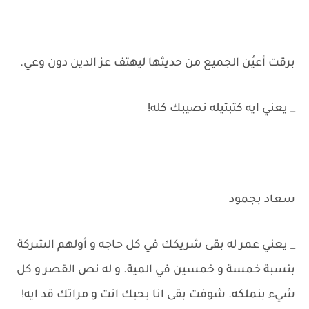
برقت أعيُن الجميع من حديثها ليهتف عز الدين دون وعي.
_ يعني ايه كتبتيله نصيبك كله!
سعاد بجمود
_ يعني عمر له بقى شريكك في كل حاجه و أولهم الشركة
بنسبة خمسة و خمسين في المية. و له نص القصر و كل
شيء بنملكه. شوفت بقى انا بحبك انت و مراتك قد ايه!