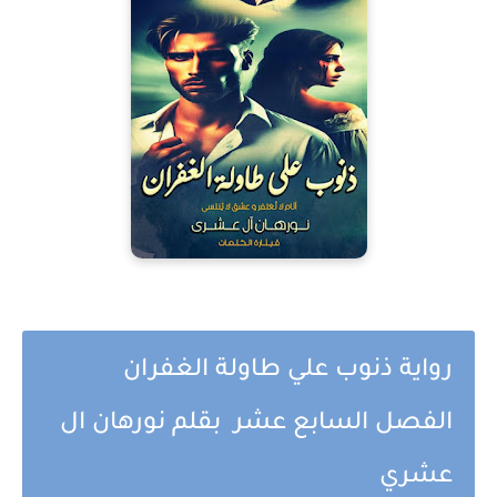
رواية ذنوب علي طاولة الغفران
الفصل السابع عشر بقلم نورهان ال
عشري