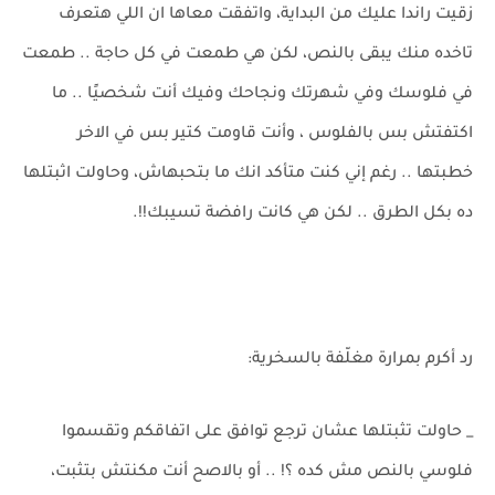
زقيت راندا عليك من البداية، واتفقت معاها ان اللي هتعرف
تاخده منك يبقى بالنص، لكن هي طمعت في كل حاجة .. طمعت
في فلوسك وفي شهرتك ونجاحك وفيك أنت شخصيًا .. ما
اكتفتش بس بالفلوس ، وأنت قاومت كتير بس في الاخر
خطبتها .. رغم إني كنت متأكد انك ما بتحبهاش، وحاولت اثبتلها
ده بكل الطرق .. لكن هي كانت رافضة تسيبك!!.
رد أكرم بمرارة مغلّفة بالسخرية:
_ حاولت تثبتلها عشان ترجع توافق على اتفاقكم وتقسموا
فلوسي بالنص مش كده ؟! .. أو بالاصح أنت مكنتش بتثبت،