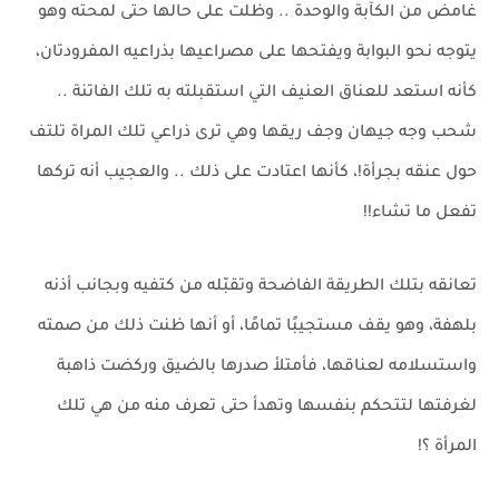
غامض من الكآبة والوحدة .. وظلت على حالها حتى لمحته وهو
يتوجه نحو البوابة ويفتحها على مصراعيها بذراعيه المفرودتان،
كأنه استعد للعناق العنيف التي استقبلته به تلك الفاتنة ..
شحب وجه جيهان وجف ريقها وهي ترى ذراعي تلك المراة تلتف
حول عنقه بجرأة!، كأنها اعتادت على ذلك .. والعجيب أنه تركها
تفعل ما تشاء!!
تعانقه بتلك الطريقة الفاضحة وتقبّله من كتفيه وبجانب أذنه
بلهفة، وهو يقف مستجيبًا تمامًا، أو أنها ظنت ذلك من صمته
واستسلامه لعناقها، فأمتلأ صدرها بالضيق وركضت ذاهبة
لغرفتها لتتحكم بنفسها وتهدأ حتى تعرف منه من هي تلك
المرأة ؟!