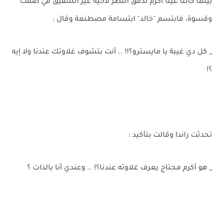
بينما كانتا عينا أكرم تدقق النظر لأخيه غير الشقيق في صمت
وقسوة، فابتسم "خالد" ابتسامة مصطنعة وقال :
_ كل دي غيبة يا مايسترو؟!! .. أنت بتشوف غلاوتك عندنا ولا إيه
؟!
تحدثت راندا وقالت بتأكيد :
_ هو أكرم محتاج يعرف غلاوته عندنا؟! .. وعندي أنا بالذات ؟