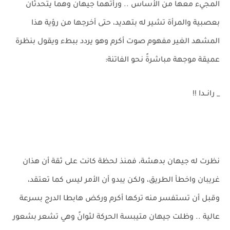
المجيء معها من الأساس .. ورأتهما جيهان وهما يتحدثان
بعصبية والمرأة تشير له بتهديد، حتى أخرجها من رؤية هذا
المشهد الغير مفهوم صوت أكرم وهو يردد ببطء ويقول بنظرة
عميقة موجهة مباشرةً نحو الفاتنة:
_ رانــدا !!
نظرت له جيهان بدهشة، فمنذ لحظة كانت على ثقة أن هذان
غريبان واخطأ الطريق، ولكن يبدو أن الأمر ليس كما تعتقد،
وقبل أن تستفسر منه تركها أكرم وركض هابطا الدرج بسرعة
عالية .. وظلت جيهان متيبسة الحركة لثوانً وهي تشعر بشعور