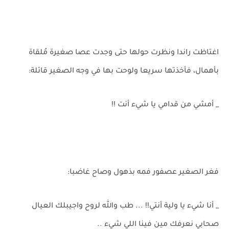
اغتاظت راندا ونظرت حولها حتى وجدت عصا صغيرة مُلقاة
بأهمال، فأخذتها سريعا ولوحت بها في وجه الصغير قائلة:
_ أمشي من قدامي يا شيء أنت !!
فغر الصغير عصفور فمه بذهول وصاح غاضبا:
_ أنا شيء يا ولية أنتي!! ... طب والله لروح واجيبلك العيال
صحابي نعرفك مين فينا اللي شيء ..