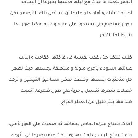
الجمر لتعلم ما حدث مع ليلة، حدسها يخبرها أن الساحة
أصبحت شاغرة أمامها و عليها أن تستغل تلك الفرصة و تكن
بجوار معتصم حتي تستحوذ علي عقله و قلبه، هكذا صور لها
شيطانها الفاجر.
ظلت تنتظر حتي غفت نفيسة في غرفتها، فقامت و أبدلت
عبائتها السوداء بأخري ملونة و ملتصقة بجسدها حيث تظهر
كل منحنيات جسدها، وضعت بعض مساحيق التجميل و تركت
خصلات شعرها تنسدل بـ حرية علي طول ظهرها، أتممت
هندامها بنثر قليل من العطر الفواح.
أخذت مفتاح منزله الخاص بحماتها ثم صعدت علي الفور لأعلي،
قامت بفتح الباب و دلفت بهدوء تبحث عنه ببصرها في الأرجاء،