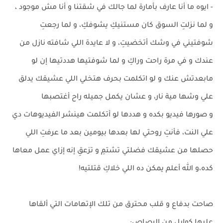
- ايوه ما أنا عارف بأمارة لما جالك في شقتنا و أنا مش موجود ،
و لما نزلتِ السوق كان مستنيكِ يشوفكِ، و لما رجعتِ
شوفتيني في وشك أتخضيتِ، و لا عايدة اللي شافته نازل من
عندك و في مرة راحت وراكِ و لما شوفتيها هددتيها إن لو
مابعدتش عنك و لو اتكلمت بحرف هتخلي اللي عشيقك يدلق
علي وشها مية نار، و عشان يكمل جميله راح أغتصبها
و صورها فيديو بكده و هددها لو أتكلمت هينشر الفيديوهات دي
علي النت، فأنتِ روحتي لها بعدها بيومين بعد ما عرفتِ اللي
حصلها من عشيقك فضلتي تشتمِ و تزعقِ إنه إزاي عمل معاها
كده،و الله أعلم يمكن ده اللي خلاكِ قتلتيه!
صاحت بدفاع و قلب محترق من تلك الإتهامات التي ألقاها