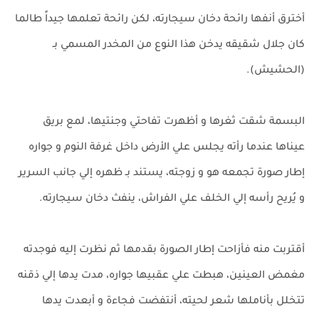
أخترق أنفها رائحة دخان سيجارته، لكن رائحة تعلمها جيداً طالما
كان جلال شقيقه يدخن هذا النوع من المخدر المسمي بـ
(الحشيش).
البسمة شقت ثغرها و أظهرت تفاحتي وجنتيها، لمع بريق
عيناها عندما رأته يجلس علي الأرض داخل غرفة النوم و جواره
إطار صورة تجمعه هو و زوجته، يستند بـ ظهره إلي جانب السرير
و يُريح رأسه إلي الخلف علي الفراش، ينفث دخان سيجارته.
أقتربت منه فأزاحت إطار الصورة بقدمها ثم نظرت إليه فوجدته
مغمض العينين، هبطت علي عقبيها جواره، مدت يدها إلي ذقنه
تتخلل بأناملها شعر لحيته، أنتفضت فجاءة و أبعدت يدها