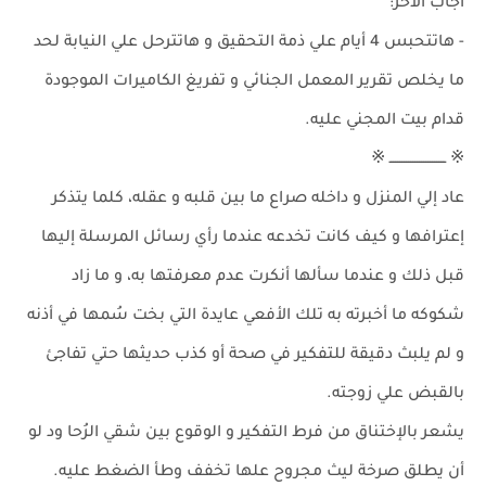
أجاب الأخر:
- هاتتحبس 4 أيام علي ذمة التحقيق و هاتترحل علي النيابة لحد
ما يخلص تقرير المعمل الجنائي و تفريغ الكاميرات الموجودة
قدام بيت المجني عليه.
※ ــــــــــــــــــــــــــ ※
عاد إلي المنزل و داخله صراع ما بين قلبه و عقله، كلما يتذكر
إعترافها و كيف كانت تخدعه عندما رأي رسائل المرسلة إليها
قبل ذلك و عندما سألها أنكرت عدم معرفتها به، و ما زاد
شكوكه ما أخبرته به تلك الأفعي عايدة التي بخت سُمها في أذنه
و لم يلبث دقيقة للتفكير في صحة أو كذب حديثها حتي تفاجئ
بالقبض علي زوجته.
يشعر بالإختناق من فرط التفكير و الوقوع بين شقي الرُحا ود لو
أن يطلق صرخة ليث مجروح علها تخفف وطأ الضغط عليه.