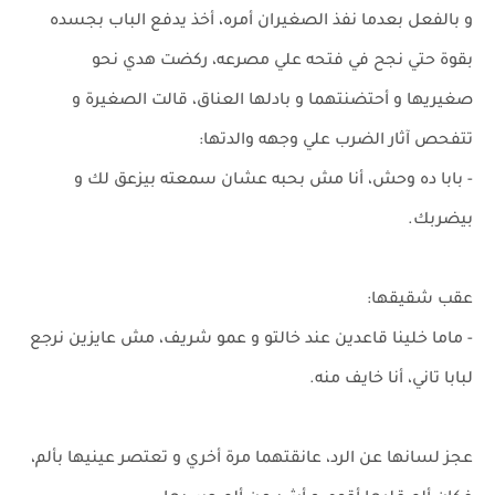
و بالفعل بعدما نفذ الصغيران أمره، أخذ يدفع الباب بجسده
بقوة حتي نجح في فتحه علي مصرعه، ركضت هدي نحو
صغيريها و أحتضنتهما و بادلها العناق، قالت الصغيرة و
تتفحص آثار الضرب علي وجهه والدتها:
- بابا ده وحش، أنا مش بحبه عشان سمعته بيزعق لك و
بيضربك.
عقب شقيقها:
- ماما خلينا قاعدين عند خالتو و عمو شريف، مش عايزين نرجع
لبابا تاني، أنا خايف منه.
عجز لسانها عن الرد، عانقتهما مرة أخري و تعتصر عينيها بألم،