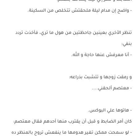
الضابط و نظر إلي ليلة يسألها بتهكم:
- واضح إن مدام ليلة ملحقتش تتخلص من السكينة.
تنظر الأخري بعينين جاحظتين من هول ما تري، فأخذت تردد
بنفي:
- أنا معرفش عنها حاجة و الله.
و رمقت زوجها و تتشبث بذراعه:
- معتصم ألحقني....
- هاتوها علي البوكس.
كان أمر الضابط و قبل أن يقترب منها أحدهم فقال معتصم:
- لو سمحت ممكن تغير هدومها ما ينفعش تروح بالمنظر ده