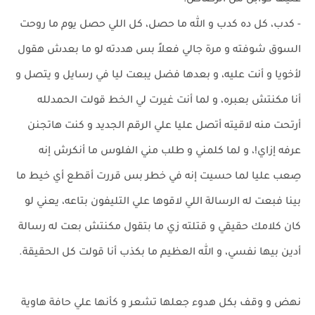
عليها كوابل من الرصاص:
- كدب، كل ده كدب و الله ما حصل، كل اللي حصل يوم ما روحت
السوق شوفته و مرة جالي فعلاً بس هددته لو ما بعدش هقول
لأخويا و أنت عليه، و بعدها فضل يبعت ليا في رسايل و يتصل و
أنا مكنتش بعبره، و لما أنت غيرت لي الخط قولت الحمدلله
أرتحت منه لاقيته أتصل عليا علي الرقم الجديد و كنت هاتجنن
عرفه إزاي!، و لما كلمني و طلب مني الفلوس ما أنكرش إنه
صِعب عليا لما حسيت إنه في خطر بس قررت أقطع أي خيط ما
بينا فبعت له الرسالة اللي لاقوها علي التليفون بتاعه، يعني لو
كان كلامك حقيقي و قتلته زي ما بتقول مكنتش بعت له رسالة
أدين بيها نفسي، و الله العظيم ما بكذب أنا قولت كل الحقيقة.
نهض و وقف بكل هدوء جعلها تشعر و كأنها علي حافة هاوية