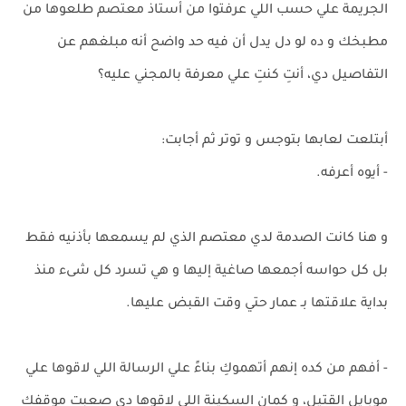
الجريمة علي حسب اللي عرفتوا من أستاذ معتصم طلعوها من
مطبخك و ده لو دل يدل أن فيه حد واضح أنه مبلغهم عن
التفاصيل دي، أنتِ كنتِ علي معرفة بالمجني عليه؟
أبتلعت لعابها بتوجس و توتر ثم أجابت:
- أيوه أعرفه.
و هنا كانت الصدمة لدي معتصم الذي لم يسمعها بأذنيه فقط
بل كل حواسه أجمعها صاغية إليها و هي تسرد كل شىء منذ
بداية علاقتها بـ عمار حتي وقت القبض عليها.
- أفهم من كده إنهم أتهموكِ بناءً علي الرسالة اللي لاقوها علي
موبايل القتيل، و كمان السكينة اللي لاقوها دي صعبت موقفك