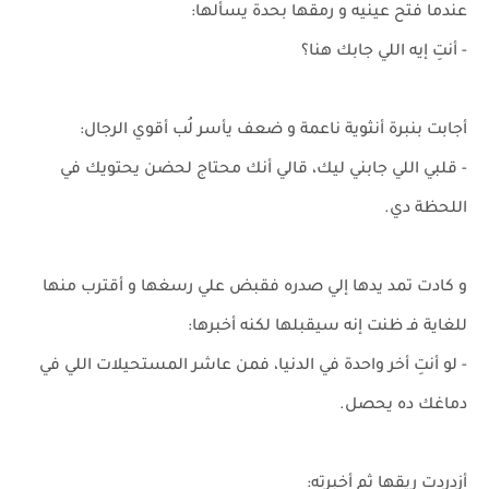
عندما فتح عينيه و رمقها بحدة يسألها:
- أنتِ إيه اللي جابك هنا؟
أجابت بنبرة أنثوية ناعمة و ضعف يأسر لُب أقوي الرجال:
- قلبي اللي جابني ليك، قالي أنك محتاج لحضن يحتويك في
اللحظة دي.
و كادت تمد يدها إلي صدره فقبض علي رسغها و أقترب منها
للغاية فـ ظنت إنه سيقبلها لكنه أخبرها:
- لو أنتِ أخر واحدة في الدنيا، فمن عاشر المستحيلات اللي في
دماغك ده يحصل.
أزدردت ريقها ثم أخبرته: