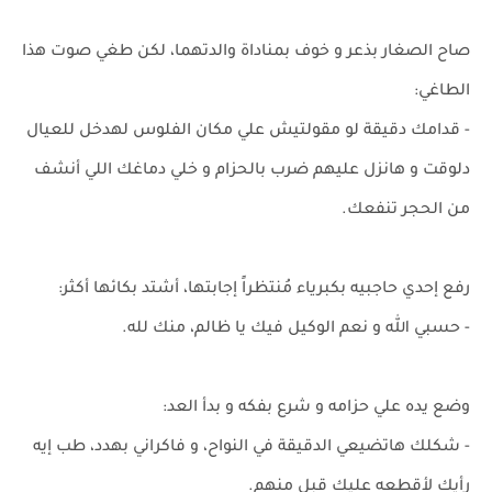
صاح الصغار بذعر و خوف بمناداة والدتهما، لكن طغي صوت هذا
الطاغي:
- قدامك دقيقة لو مقولتيش علي مكان الفلوس لهدخل للعيال
دلوقت و هانزل عليهم ضرب بالحزام و خلي دماغك اللي أنشف
من الحجر تنفعك.
رفع إحدي حاجبيه بكبرياء مُنتظراً إجابتها، أشتد بكائها أكثر:
- حسبي الله و نعم الوكيل فيك يا ظالم، منك لله.
وضع يده علي حزامه و شرع بفكه و بدأ العد:
- شكلك هاتضيعي الدقيقة في النواح، و فاكراني بهدد، طب إيه
رأيك لأقطعه عليكِ قبل منهم.