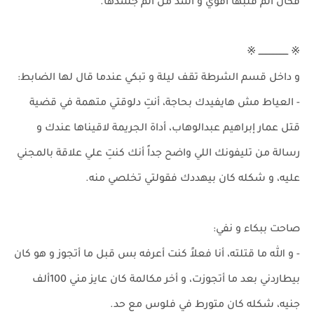
فكان ألم قلبها أقوي و أشد من ألم جسدها.
※ ـــــــــــــــــــــ ※
و داخل قسم الشرطة تقف ليلة و تبكي عندما قال لها الضابط:
- العياط مش هايفيدك بحاجة، أنتِ دلوقتي متهمة في قضية
قتل عمار إبراهيم عبدالوهاب، أداة الجريمة لاقيناها عندك و
رسالة من تليفونك اللي واضح جداً أنك كنتِ علي علاقة بالمجني
عليه، و شكله كان بيهددك فقولتي تخلصي منه.
صاحت ببكاء و نفي:
- و الله ما قتلته، أنا فعلاً كنت أعرفه بس قبل ما أتجوز و هو كان
بيطاردني بعد ما أتجوزت، و أخر مكالمة كان عايز مني 100ألف
جنيه، شكله كان متورط في فلوس مع حد.