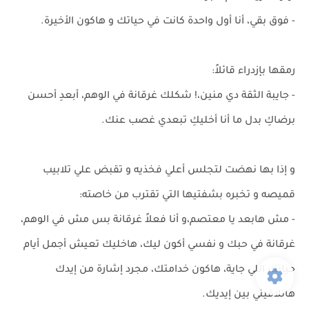
- فوق بقي، أنا أول واحدة كانت في حياتك و هاكون الأخيرة.
رمقها بإزدراء قائلاً:
- جايبة الثقة دي منين،! شكلك غرقانة في الوهم، أبعدِ أحسن
برضاكِ بدل ما أنا أخليكِ تبعدي غصب عنك.
و إذا بها نهضت لتجلس أعلي فخذيه و تقبض علي تلابيب
قميصه و تخبره بشفتيها التي تقترب من خاصته:
- مش هابعد يا معتصم،و أنا فعلاً غرقانة بس مش في الوهم،
غرقانة في حبك و نفسي أكون ليك، هاخليك تعيش أجمل أيام
حياتك اللي جاية، هاكون خدامتك، مجرد إشارة من إيدك
هاتلاقيني بين إيديك.