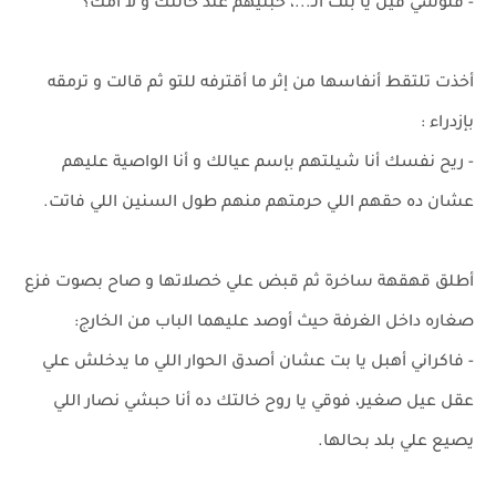
- فلوسي فين يا بنت الـ...، خبتيهم عند خالتك و لا أمك؟
أخذت تلتقط أنفاسها من إثر ما أقترفه للتو ثم قالت و ترمقه
بإزدراء :
- ريح نفسك أنا شيلتهم بإسم عيالك و أنا الواصية عليهم
عشان ده حقهم اللي حرمتهم منهم طول السنين اللي فاتت.
أطلق قهقهة ساخرة ثم قبض علي خصلاتها و صاح بصوت فزع
صغاره داخل الغرفة حيث أوصد عليهما الباب من الخارج:
- فاكراني أهبل يا بت عشان أصدق الحوار اللي ما يدخلش علي
عقل عيل صغير، فوقي يا روح خالتك ده أنا حبشي نصار اللي
يصيع علي بلد بحالها.