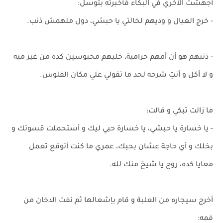
أجهشت الأخري في البكاء فأخبرته بتوسل:
- خرج العيال و وديهم لخالتي يا حبشي، دول ملهمش ذنب.
- ذنبهم هو أن أمهم حرامية، خليهم محبوسين كده من غير ميه
و لا أكل و أنتِ شرحه لحد ما تقولي علي مكان الفلوس.
ما زالت تبكي و قالت:
- يا خسارة يا حبشي، يا خسارة حبي ليك و أستحملت قسوتك و
بخلك و أي حاجة عشان بحبك، عمري ما كنت أتوقع تعمل
معايا كده، روح يا شيخ منك لله.
أخرج سيجاره من العلبة و قام بإشعالها ثم نفث الدخان من
فمه: