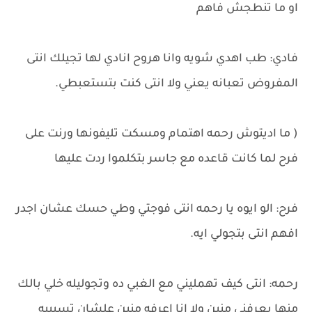
او ما تنطجش فاهم
فادي: طب اهدي شويه وانا هروح انادي لها تجيلك انتى
المفروض تعبانه يعني ولا انتى كنت بتستعبطي.
( ما اديتوش رحمه اهتمام ومسكت تليفونها ورنت على
فرح لما كانت قاعده مع جاسر بتكلموا ردت عليها
فرح: الو ايوه يا رحمه انتى فوجتي وطي حسك عشان اجدر
افهم انتى بتجولي ايه.
رحمه: انتى كيف تهمليني مع الغبي ده وتجوليله خلي بالك
منها يعرفني منين ولا انا اعرفه منين علشان تسيبيه