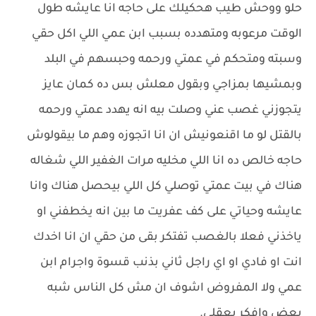
حلو ووحش طيب هحكيلك على حاجه انا عايشه طول
الوقت مرعوبه ومتهدده بسبب ابن عمي اللي اكل حقي
وسبته ومتحكم في عمتي ورحمه وحبسهم في البلد
وبمشيها بمزاجي وبقول معلش بس ده كمان عايز
يتجوزني غصب عني وصلت بيه انه يهدد عمتي ورحمه
بالقتل لو ما اقنعونيش ان انا اتجوزه وهم ما بيقولوش
حاجه خالص ده انا اللي مخليه مرات الغفير اللي شغاله
هناك في بيت عمتي توصلي كل اللي بيحصل هناك وانا
عايشه وحياتي على كف عفريت ما بين انه يخطفني او
ياخذني فعلا بالغصب تفتكر بقى من حقي ان انا اخدك
انت او فادي او اي راجل ثاني بذنب قسوة واجرام ابن
عمي ولا المفروض اشوف ان مش كل الناس شبه
بعض وافكر بعقلي.