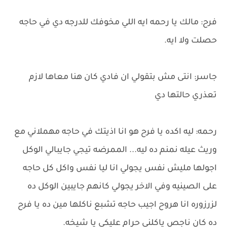
فرح: مالك يا رحمه ايه اللي مخوفك للدرجه دي في حاجه
حصلت ولا ايه.
جاسر: انتى مش بتقولي ان فادي كان هنا معاها لازم
تعذري حالتها دي
رحمه: ليه اكده يا فرح هو انا اذيتك في حاجه مهملاني مع
وريث عيله نمنم ده ليه... الممرضه تيجي جايبالي الوكل
اجولها مليش نفس يجولي انا ليا نفس واكل كل حاجه
على الصينيه وفي الاخر يجولي كانهم جايبين الوكل ده
لزرزوره انا هروح اجيب حاجه تشبع ناكلها مين ده يا فرح
ده كان ناجص ياكلني حرام عليكى يا شيخه.