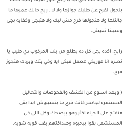
نصره: عارفه انت جاي ليه يا رابح عاوز تعرف رحمه كانت
بتجول لفرح عن طلبك جوازها ولا لا.. ريح حالك عمرها ما
جالتلها ولا هتجولها فرح مش ليك ولا هتبجى وكفايه بجى
وسيبنا نعيش.
رابح: اكده بجى كل ده يطلع من بنت المركوب دي طيب يا
نصره انا هوريكي هعمل فيكى ايه وفي بتك وبردك هتجوز
فرح.
( وبعد اسبوع من الكشف والفحوصات والتحاليل
المستمره لجاسر كانت فرح ما بتسيبوش ابدا بقى
منفتح على الحياه اكثر وهو بيضحك وكل اللي في
المستشفى بقوا بيحبوه وصداقتهم بقت قويه شويه.