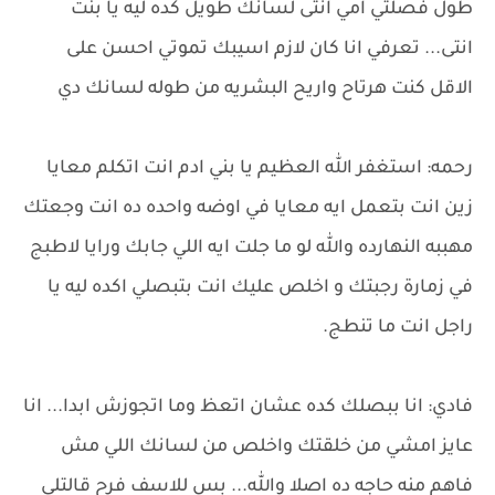
طول فصلتي امي انتى لسانك طويل كده ليه يا بنت
انتى... تعرفي انا كان لازم اسيبك تموتي احسن على
الاقل كنت هرتاح واريح البشريه من طوله لسانك دي
رحمه: استغفر الله العظيم يا بني ادم انت اتكلم معايا
زين انت بتعمل ايه معايا في اوضه واحده ده انت وجعتك
مهببه النهارده والله لو ما جلت ايه اللي جابك ورايا لاطبج
في زمارة رجبتك و اخلص عليك انت بتبصلي اكده ليه يا
راجل انت ما تنطج.
فادي: انا ببصلك كده عشان اتعظ وما اتجوزش ابدا... انا
عايز امشي من خلقتك واخلص من لسانك اللي مش
فاهم منه حاجه ده اصلا والله... بس للاسف فرح قالتلي