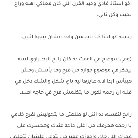
اخو استاذ فادي وحيد القرن اللي كان معاكي اهنه وراح
يجيب وكل ثاني.
رحمه: هو احنا كنا ناجصين واحد عشان يبجوا اثنين.
(وفي سوهاج في الوقت ده كان رابح البصراوي لسه
بيفكر في موضوع جوازه من فرح وما يأسش ومش
هييأس ابدا لانه عايزها ليه باي شكل والشك دخل في
قلبه ان رحمه تكون ما بتكلمش فرح في حاجه اصلا.
رابح لنفسه: ده انتى لو طلعتى ما بتجوليش لفرح كلامي
يا رحمه هحرمك من اغلى حاجه عندك وهحسرك على
عمرك اللي جاي واجوزك غفير من بتوعي علشان تتعلمي