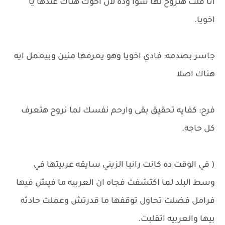
انا قلت هنروح لها سوا وده لان اخوك هناك عندها يا
اخويا.
جاسر بصدمه: فادي اخويا وهو يعرفها منين وبيعمل ايه
هناك اصلا
فرح: كفايه تحقيق بقى وارحم نفسك لما نروح هتعرف
كل حاجه.
( في الوقت ده كانت رانيا الزيني سايقه عربيتها في
وسط البلد لما اكتشفت فجاه ان العربيه ما فيش فيها
فرامل فضلت تحاول توقفها ما قدرتش وعملت حادثه
بيها والعربيه اتقلبت.