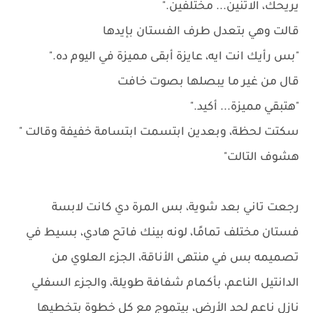
يريحك، الاتنين... مختلفين."
قالت وهي بتعدل طرف الفستان بإيدها
"بس رأيك انت ايه، عايزة أبقى مميزة في اليوم ده."
قال من غير ما يبصلها بصوت خافت
"هتبقي مميزة... أكيد."
سكتت لحظة، وبعدين ابتسمت ابتسامة خفيفة وقالت "
هشوف التالت"
رجعت تاني بعد شوية، بس المرة دي كانت لابسة
فستان مختلف تمامًا، لونه بينك فاتح هادي، بسيط في
تصميمه بس في منتهى الأناقة، الجزء العلوي من
الدانتيل الناعم، بأكمام شفافة طويلة، والجزء السفلي
نازل ناعم لحد الأرض، بيتموج مع كل خطوة بتخطيها