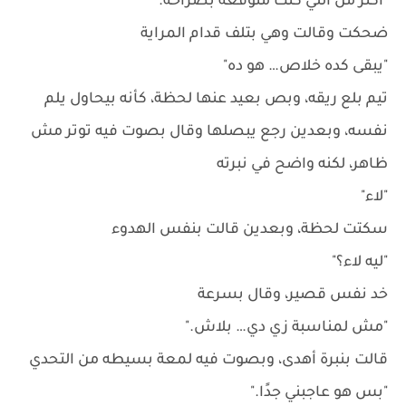
"أكتر من اللي كنت متوقعه بصراحه."
ضحكت وقالت وهي بتلف قدام المراية
"يبقى كده خلاص… هو ده"
تيم بلع ريقه، وبص بعيد عنها لحظة، كأنه بيحاول يلم
نفسه، وبعدين رجع يبصلها وقال بصوت فيه توتر مش
ظاهر، لكنه واضح في نبرته
"لاء"
سكتت لحظة، وبعدين قالت بنفس الهدوء
"ليه لاء؟"
خد نفس قصير، وقال بسرعة
"مش لمناسبة زي دي… بلاش."
قالت بنبرة أهدى، وبصوت فيه لمعة بسيطه من التحدي
"بس هو عاجبني جدًا."