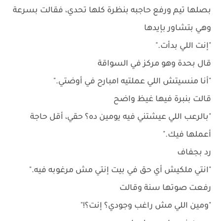
بصلها تيم ورفع حاجبه بنظرة كلها تحدي، فقالت بسرعة
وهي بتشاور بإيدها
"إنت اللي بدأت."
قال بحدة وهو مركز في السواقة
"أنا منسيتش اللي عملتيه امبارح في أوضتي."
قالت بنبرة فيها غيظ واضح
"بالرعب اللي عيشتني فيه يومين ده؟ حقي، أقل حاجة
أعملها فيك."
رد بجفاف
"انتي ملكيش أي حق في بيت إنتي مش مرغوبه فيه."
رفعت صوتها سنة وقالت
"ومين اللي مش راغب وجودي؟ إنت؟!"