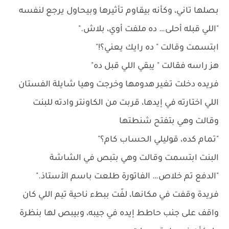
بصلها تاني، وكأنه بيقاوم تأثيرها وبيحاول يرجع لنفسه
"اللي قبله أحلى… ده ملفت أوي، بلاش."
ابتسمت وقالت " ده رايك يعني؟!"
هز راسه فقالت " يبقي اللي قبل ده"
فريده دخلت تغير هدومها وخرجت وهيا شايلة الفستان
اللي اختارته في إيدها، قربت من الكاونتر وادته للبنت
وقالت وهي بتفتح شنطتها
"تمام كده، قوليلي الحساب كام؟"
البنت ابتسمت وقالت وهي بتبص في الشاشة
"الدفع تم خلاص… الفاتورة طلعت باسم الأستاذ."
فريدة وقفت في مكانها، لفّت ببطء ناحية تيم اللي كان
واقف على جنب حاطط إيده في جيبه، وبيبص لها بنظرة