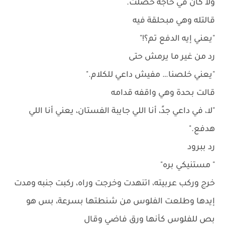
ولا كأن في حاجة حصلت.
قالتله وهي مبحلقة فيه
"يعني إيه الدفع تم؟!"
رد من غير ما يرمش حتى
"يعني خلصنا… مفيش داعي للكلام."
قالت بحدة وهي واقفه قدامه
"لا، في داعي جدً، أنا اللي جايبة الفستان، يعني أنا اللي
هدفع."
رد ببرود
" مستنيكي بره"
خرج وركب عربيته، اتنهدت وخرجت وراه، ركبت جنبه ومدت
إيدها وطلعت الفلوس من شنطتها بسرعة، بس هو
بص للفلوس كأنها ورق فاضي وقال