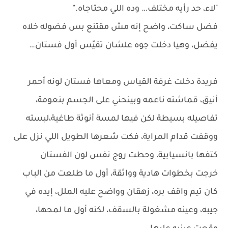
"لاء، حد رأيه مختلف… وده اللي محتاجاه."
فضل ساكت، واضح إنه مش مقتنع بس فضوله خلاه
يفضل، وهيا دخلت جوه علشان تقيّس أول فستان…
فريدة دخلت غرفة القياس ومعاها فستان لونه أحمر
أنيق، قماشته ناعمه وبينحني على الجسم بنعومة،
تفاصيله بسيطة لكن فيها لمسة أنوثة طاغية،لبسته
ووقفت قدام المراية، فكت شعرها الطويل اللي نزل على
كتفها بانسيابية، وحطت روج نفس لون الفستان
خرجت بخطوات هادية وواثقة، أول ما طلعت من الباب
كان تيم واقف بره، زهقان وواضح عليه الملل، إيده في
جيبه، وعينه مشغولة بالسقف، لكنه أول ما لمحها،