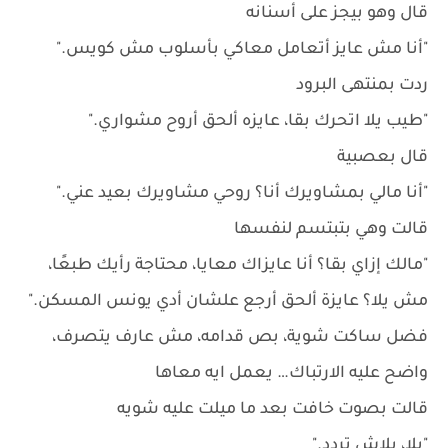
قال وهو بيجز على أسنانه
"أنا مش عايز أتعامل معاكي بأسلوب مش كويس."
ردت بمنتهى البرود
"طيب يلا اتحرك بقا، عايزه ألحق أروح مشواري."
قال بعصبية
"أنا مالي بمشاويرك أنا؟ روحي مشاويرك بعيد عني."
قالت وهي بتبتسم لنفسها
"مالك إزاي بقا؟ أنا عايزاك معايا، محتاجة رأيك طبعًا،
مش يلا؟ عايزة ألحق أرجع علشان أدي يونس المسكن."
فضل ساكت شوية، بص قدامه، مش عارف يتصرف،
واضح عليه الارتباك… يعمل ايه معاها
قالت بصوت خافت بعد ما ميلت عليه شويه
"يلا، بلاش تردد."