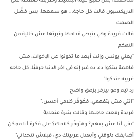
سامعها، بس ضيق عينه البسيط وطريقة ضغطه على
الدريكسيون قالت كل حاجة... هو سمعها، بس فضَّل
الصمت
قالت فريدة وهي بتبص قدامها ونبرتها مش خالية من
التهكم
"يعني يونس وإنت أبعد ما تكونوا عن الإخوات، مش
فاهمة بيتكوا ده، ده غير إنه في آخر الدنيا حرفيًا، كل حاجه
غريبه عندكوا"
رد تيم وهو بيزفر بزهق واضح
"انتي مش بتفهمي، فهُوَفّر كلامي أحسن."
فريدة رفعت حاجبها وقالت بنبرة متحدية
"بقى أنا مش بفهم؟ وهتوفّر كلامك؟ على فكرة أنا ممكن
أضايقك دلوقتي وأبهدل عربيتك دي، فبلاش تتحداني"