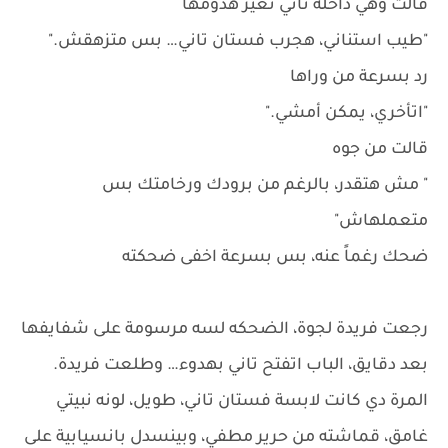
قالت وهي داخله تاني تغير هدومها
"طيب استناني، هجرب فستان تاني… بس متزهقش."
رد بسرعة من وراها
"اتأخري، يمكن أمشي."
قالت من جوه
" مش هتقدر، بالرغم من برودك ورخامتك بس
متعملهاش"
ضحك رغماً عنه، بس بسرعة اخفى ضحكته
رجعت فريدة لجوة، الضحكه لسه مرسومة على شفايفها
بعد دقايق، الباب اتفتح تاني بهدوء… وطلعت فريدة.
المرة دي كانت لابسة فستان تاني، طويل، لونه نبيتي
غامق، قماشته من حرير مطفي، وبينسدل بانسيابية على