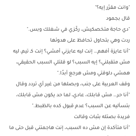
"وانت مقرّر إيه؟"
قال بجمود
"دي حاجة متخصكيش، ركّزي في شغلك وبس."
ردت وهي بتحاول تحافظ على هدوئها
"أنا عايزة أفهم… إنت ليه عايزني أمشي؟ إنت كـ تيم، ليه
مش متقبلني؟ إيه السبب؟ لو قلتلي السبب الحقيقي،
همشي دلوقتي ومش هرجع أبدًا."
وقف العربية على جنب، وبصلها من غير أي تردد وقال
"أنا حر… مش قابلك، عادي، لما حد يكون مش قابلك،
بتسأليه عن السبب؟ عدم قبول كده بالظبط."
فريدة بصتله بثبات وقالت
"أنا متأكدة إن مش ده السبب، إنت هاجمتني قبل حتى ما