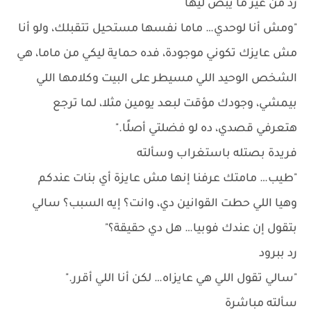
رد من غير ما يبص ليها
"ومش أنا لوحدي… ماما نفسها مستحيل تتقبلك، ولو أنا
مش عايزك تكوني موجودة، فده حماية ليكي من ماما، هي
الشخص الوحيد اللي مسيطر على البيت وكلامها اللي
بيمشي، وجودك مؤقت لبعد يومين مثلا، لما ترجع
هتعرفي قصدي، ده لو فضلتي أصلًا."
فريدة بصتله باستغراب وسألته
"طيب… مامتك عرفنا إنها مش عايزة أي بنات عندكم
وهيا اللي حطت القوانين دي، وانت؟ إيه السبب؟ سالي
بتقول إن عندك فوبيا… هل دي حقيقة؟"
رد ببرود
"سالي تقول اللي هي عايزاه… لكن أنا اللي أقرر."
سألته مباشرة