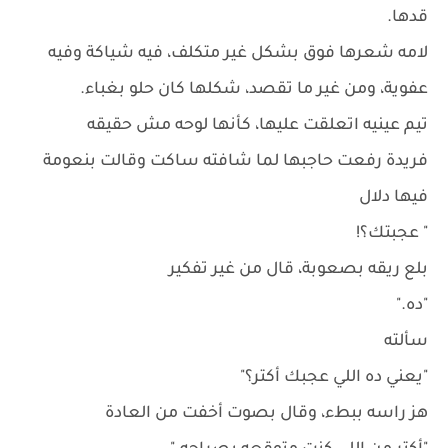
قدها.
لامه شعرها فوق بشكل غير متكلف، فيه شياكة وفيه
عفوية، ومن غير ما تقصد، شكلها كان حلو بغباء.
تيم عينيه اتعلقت عليها، كأنها لوحه مش حقيقه
فريدة رفعت حاجبها لما شافته ساكت وقالت بنعومة
فيها دلال
" عجبتك؟!
بلع ريقه بصعوبة، قال من غير تفكير
"ده."
سألته
"يعني ده اللي عجبك أكتر؟"
هز راسه ببطء، وقال بصوت أخفت من العادة