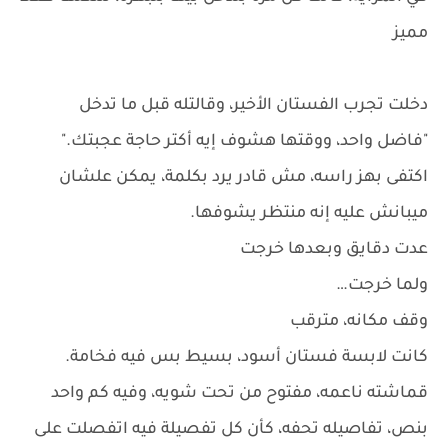
مميز
دخلت تجرب الفستان الأخير، وقالتله قبل ما تدخل
"فاضل واحد، ووقتها هشوف إيه أكتر حاجة عجبتك."
اكتفى بهز راسه، مش قادر يرد بكلمة، يمكن علشان
ميبانش عليه إنه منتظر يشوفها.
عدت دقايق وبعدها خرجت
ولما خرجت…
وقف مكانه، مترقب
كانت لابسة فستان أسود، بسيط بس فيه فخامة.
قماشته ناعمه، مفتوح من تحت شويه، وفيه كم واحد
بنص، تفاصيله تحفه، كأن كل تفصيلة فيه اتفصلت على