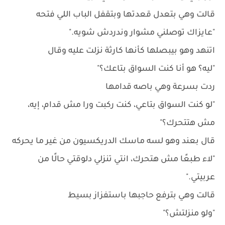
قالت وهي بتعدل قعدتها وبتقفل الباب اللي فتحه
"عايزاك توصلني مشوار وندردش شويه."
اتنهد وهو بيبصلها كأنها كارثة نزلت عليه وقال
"ليه؟ هو أنا كنت السواق بتاعك؟"
ردت بسرعة وهي باصه قدامها
"لو كنت السواق بتاعي، كنت ركبت ورا مش قدام، إيه،
مش هتتحرك؟"
قال بعند وهو لسه ماسك الدريكسيون من غير ما يحركه
"لاء طبعًا مش هتحرك، انتي تنزلي دلوقتي حالًا من
عربيتي."
قالت وهي بترفع حاجبها باستفزاز بسيط
"ولو منزلتش؟"