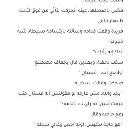
وقعت عينيه عليها.
فضل باصصلها، عينه اتحركت بتأنّي من فوق لتحت
بانبهار خافي
فريدة وقفت قدامه وسألته بابتسامة بسيطة، شبه
خجولة
"ها؟ إيه رأيك؟"
سكت لحظة، وبعدين قال بجفاف مصطنع
"واضح إنه... فستان."
ضحكت وقالت بسخريه
" بجد والله، مش عارفه لو مقولتش أنه فستان كنت
عرفت منين، ده راي ده بالذمه؟"
رفع حاجبه وقال
"أهو حاجة بتتلبس، لونه أحمر، وغالي شكله."