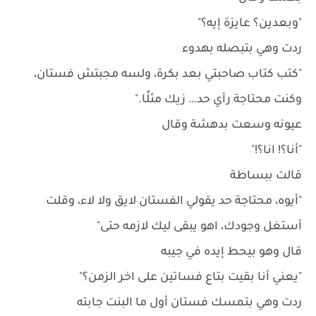
"وبعدين؟ عايزة إيه؟"
ردت وهي بتبصله بهدوء
"كتب كتاب صاحبتي بعد بكرة، ولسه مجبتش فستان،
وكنت محتاجة رأي حد… زيك مثلًا."
عيونه وسعت بدهشة وقال
"أنا؟! انا؟!"
قالت ببساطة
"أيوه، محتاجة حد يقولي الفستان لايق ولا لاء، وقلت
أستغل وجودك، اهو يبقى ليك لازمه حتى"
قال وهو بيحط إيده في جيبه
"يعني أنا بقيت بتاع فساتين على اخر الزمن؟"
ردت وهي بتمسك فستان أول ما البنت جابته