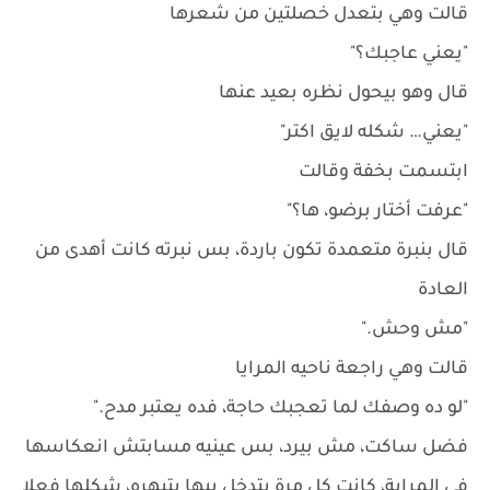
قالت وهي بتعدل خصلتين من شعرها
"يعني عاجبك؟"
قال وهو بيحول نظره بعيد عنها
"يعني… شكله لايق اكتر"
ابتسمت بخفة وقالت
"عرفت أختار برضو، ها؟"
قال بنبرة متعمدة تكون باردة، بس نبرته كانت أهدى من
العادة
"مش وحش."
قالت وهي راجعة ناحيه المرايا
"لو ده وصفك لما تعجبك حاجة، فده يعتبر مدح."
فضل ساكت، مش بيرد، بس عينيه مسابتش انعكاسها
في المراية، كانت كل مرة بتدخل بيها بتبهره، شكلها فعلا