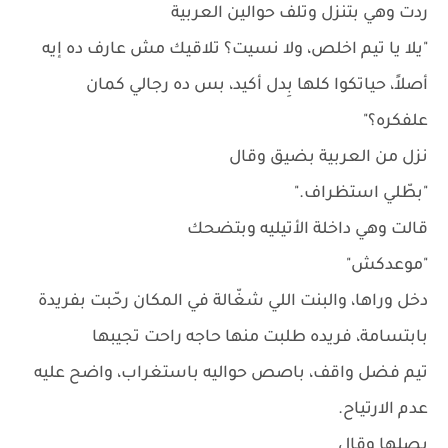
ردت وهي بتنزل وتلف حوالين العربية
"يلا يا تيم اخلص، ولا نسيت؟ تلاقيك مش عارف ده إيه
أصلاً، حياتكوا كلها بِدل أكيد، بس ده رجالي كمان
علفكره؟"
نزل من العربية بضيق وقال
"بطّلي استظراف."
قالت وهي داخلة الأتيليه وبتضحك
"موعدكش"
دخل وراها، والبنت اللي شغّالة في المكان رحّبت بفريدة
بابتسامة، فريده طلبت منها حاجه راحت تجيبها
تيم فضل واقف، باصص حواليه باستغراب، واضح عليه
عدم الارتياح.
بصلها وقال