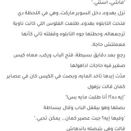
"ماشي، استني."
نزل بهدوء، دخل السوبر ماركت، وهي في اللحظة دي
فتحت التابلوه بهدوء، طلعت الفلوس اللي كانت ناوية
ترجعهاله، وحطتها جوه التابلوه وقفلته تاني كأنها
معملتش حاجة.
رجع بعد دقايق بسيطة، فتح الباب وركب، معاه كيس
صغير فيه حاجات اداهولها
مدّت إيدها تاخد المايه، وبصت في الكيس كان في عصاير
كمان قالت بزهول
"إيه ده؟! أنا طلبت مايه بس!"
بصلها وهو بيقفل الباب وقال ببساطة
"وفيها إيه؟ جبت عصير كمان… يمكن تحبي."
قالت وهي بتبصله باندهاش