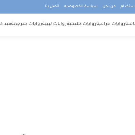
استخدام
من نحن
سياسة الخصوصيه
أتصل بنا
املة
روايات عراقية
روايات خليجية
روايات ليبية
روايات مترجمة
قيد كت