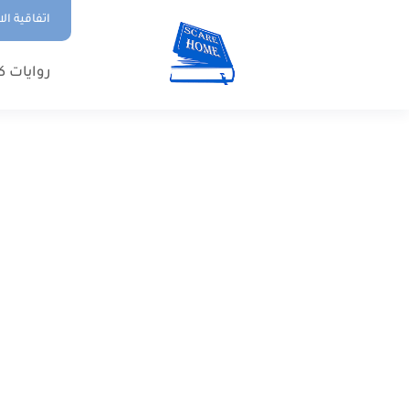
اتفاقية ال
روايات ك