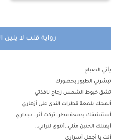
رواية قلب لا يلين ا
يأتي الصباح
تبشرني الطيور بحضورك
تشق خيوط الشمس زجاج نافذتي
ألمحك بلمعة قطرات الندى على أزهاري
أستنشقك بدمعة مطر..تركت أثر.. بجداري
أيقتلك الحنين مثلي..أتتوق لتراني..
أنت يا أجمل أسراري