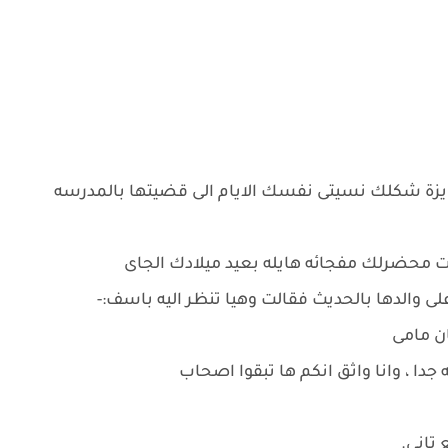
ا عايزة شكلك نسيتى نفسك الايام الى قضيتها بالمدرسه
نت محضرلك مفجائه هايله بعيد ميلادك الجاى
 والدها بالحديث فقالت وهيا تنظر اليه باسف:-
ن مامى
دا ، وانا واثق انكم ها تبقوا اصحاب
 تانى.