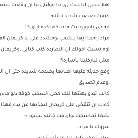
اهلا حبيبى انا جيت زى ما قولتلى ما ان وقعت عيني
هتفت بغضب شديد قائله:-
ايه دى يامورو انت ماسكها كده ازاى؟!!
مراد رامقا ايها بتشفى ،ومشدد على يد كريمان القا
اوه نسيت اقولك ان النهارده كتب كتابى ،وكريمان
مش تباركلينا ياسارة؟!
وقع حديثه عليها اصابها بصدمه شديده حتى ان 
،وعدم تصديق
كانت تبدو بهئتها تلك كمن انسكب فوقه دلو ماءبا
كادت ان تنقض على كريمان لتجذبها من يده فهذا 
لكنها تماسكت ،واردفت قائله بجمود :-
مبروك يا مراد .