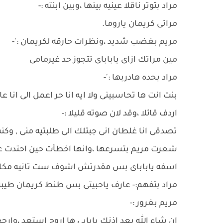
مراد بتوتر ناقلا عينيه بينها ،وبين ابنته :-
مراتى كريمان ياروما.
مريم بغضب شديد ،ونظرات حارقه لكريمان :'-
مين مراتك ازاى ياباباى تتجوز حد غيرمامى
مراد بحده هادربها :'-
بنت انت ها تحاسبينى ولا ايه انا حر اعمل الى ان
اردف قائلا ،وقد لان صوته قليلا :-
تصدقى انا غلطان انى جبتلك الى طلبتيه منى , وك
شعرت مريم بتسرعها ،وانها اخطأت حين احتدت على
اسفه ياباباى بس مقدرتش اشوف ست تانيه مكا
مراد بتفهم:- عارف ياحبيتى بس طنط كريمان طيبه ج
مريم بغرور :-
ان شاء الله بعد اذنك يابابى ها اروح استعد ،وارجع