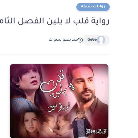
روايات شيقه
رواية قلب لا يلين الفصل الثامن 8 بقلم نورا ن
GeGe
منذ بضع سنوات