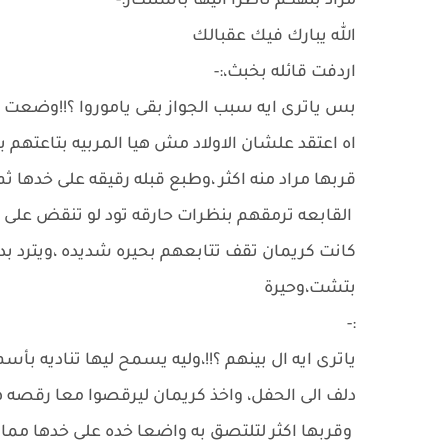
مراد بتهكم ناظرا اليها بأستنكار:-
الله يبارك فيك عقبالك
اردفت قائله بخبث،:-
بس ياترى ايه سبب الجواز بقى ياموروا ؟!!وضعت ي
اه اعتقد علشان الاولاد مش هيا المربيه بتاعتهم ب
قربها مراد منه اكثر ،وطبع قبله رقيقه على خدها ث
القابعه ترمقهم بنظرات حارقه تود لو تنقض على
كانت كريمان تقف تتابعهم بحيره شديده ،ويترد بد
بتشت،وحيرة
:-
ياترى ايه ال بينهم ؟!!،وليه يسمح ليها تناديه بأ
دلف الى الحفل، واخذ كريمان ليرقصوا معا رقصه ه
وقربها اكثر لتلتصق به واضعا خده على خدها مما