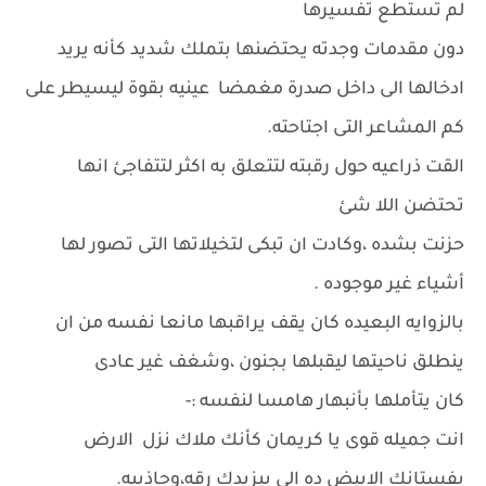
لم تستطع تفسيرها
دون مقدمات وجدته يحتضنها بتملك شديد كأنه يريد
ادخالها الى داخل صدرة مغمضا عينيه بقوة ليسيطر على
كم المشاعر التى اجتاحته.
القت ذراعيه حول رقبته لتتعلق به اكثر لتتفاجئ انها
تحتضن اللا شئ
حزنت بشده ،وكادت ان تبكى لتخيلاتها التى تصور لها
أشياء غير موجوده .
بالزوايه البعيده كان يقف يراقبها مانعا نفسه من ان
ينطلق ناحيتها ليقبلها بجنون ،وشغف غير عادى
كان يتأملها بأنبهار هامسا لنفسه :-
انت جميله قوى يا كريمان كأنك ملاك نزل الارض
بفستانك الابيض ده الى بيزيدك رقه،وجاذبيه.