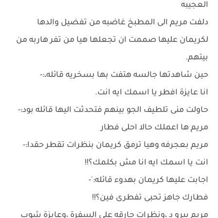
العجيبه
دلفت مريم الى المطبخ غاضبه من تفضيل والدها
لكريمان عليها صممت ان تجعلها هيا من تفر هاربه من
بيتهم.
حين شاهدتها جالسه هتفت بها بسخريه قائله،:-
انا عايزة افطر يا اسمك ايه انت.
حاولت منى تلطيف الجو بينهم فتحدثت اليها قائله بود:-
مريم ها اعملك حالا احلى فطار
مريم بعجرفه وهيا ترمق كريمان بنظرات تقطر حقدا:-
انت يا اسمك ايه انا مش بكلمك؟!!
اجابت عليها كريمان بهدوء قائله:'-
فطارك جاهز تحبى تفطرى فين؟!!
مريم ببرو د ،ونظرات حارقه على السفرة ،وعايزة شوب