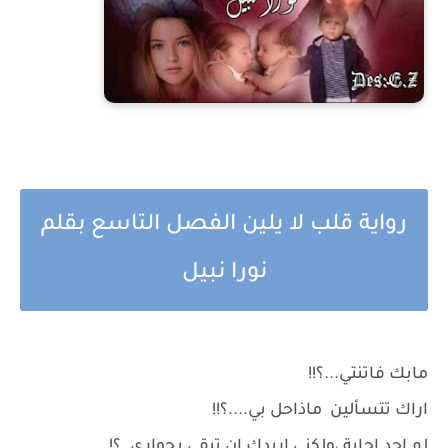
رواية قلب لا يلين الفصل التاسع بقلم
نورا نبيل
مابك فاتنتي...؟!!
اراك تتسألين ماذاحل بي....؟!!
لم اجد اجابة ،ولكني اريدك ان تبقي بجواري. ؟!