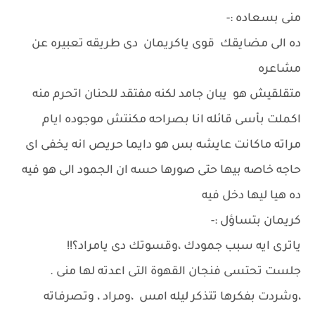
منى بسعاده :-
ده الى مضايقك قوى ياكريمان دى طريقه تعبيره عن
مشاعره
متقلقيش هو يبان جامد لكنه مفتقد للحنان اتحرم منه
اكملت بأسى قائله انا بصراحه مكنتش موجوده ايام
مراته ماكانت عايشه بس هو دايما حريص انه يخفى اى
حاجه خاصه بيها حتى صورها حسه ان الجمود الى هو فيه
ده هيا ليها دخل فيه
كريمان بتساؤل :-
ياترى ايه سبب جمودك ،وقسوتك دى يامراد؟!!
جلست تحتسى فنجان القهوة التى اعدته لها منى .
،وشردت بفكرها تتذكر ليله امس ،ومراد ، وتصرفاته