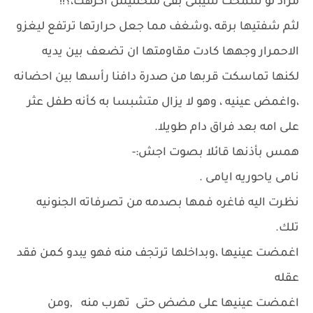
مراد لو سمحت سيبنى بقى متخلنيش اكرهك،؟!!
لثم شفتيها برقه ،وشغف مما جعل حرارتها ترتفع ليغزو
الاحمرار وجهها كادت مقاومتها ان تضعف بين يديه
لكنها تماسكت قربها من صدرة دافنا رأسها بين احضانه
،واغمض عينيه ، وهو لا يزال متشبسا به كأنه طفل عثر
على امه بعد فراق دام طويلا.
همس بأذنها قائلا بصوت اجش:-
نامى ياحوريه ايامى .
نظرت اليه فاغره فمها بصدمه من تصرفاته الجنونيه
تلك.
اغمضت عينيها ،وبداخلها ترتجف منه فهو يبدو كمن فقد
عقله
اغمضت عينيها على مضض حتى تهرب منه ,ومن