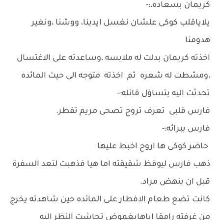
كريمان بسعاده،:-
يلاياقلب كوكى علشان نغسل ايدينا، ووشنا ،ونغير
هدومنا
اخذته كريمان بدلت له ملابسه ،وساعدته على الاغتسال
،ومشطت له شعره ثم اخذته متوجه الى حيث المائده
تحدثت اليه بتساؤل قائله:-
فارس قلبى تعرف تروح تصحى مريم تفطر.
فارس ببرائه:-
حاضر كوكى ها اروح اخبط عليها
ذهب فارس ليوقظ شقيقته اما هيا فذهبت لتعد السفرة
قبل ان ينهض مراد.
كانت تضع طعام الافطار على المائده حين شاهدته يخرج
من غرفته رامقا اياهابغموض تحاشت النظر اليه