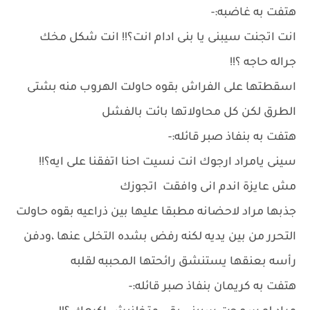
هتفت به غاضبه:-
انت اتجنت سيبنى يا بنى ادام انت؟!! انت شكل مخك
جراله حاجه ؟!!
اسقطتها على الفراش بقوه حاولت الهروب منه بشتى
الطرق لكن كل محاولاتها بائت بالفشل
هتفت به بنفاذ صبر قائله:-
سينى يامراد ارجوك انت نسيت احنا اتفقنا على ايه؟!!
مش عايزة اندم انى وافقت اتجوزك
جذبها مراد لاحضانه مطبقا عليها بين ذراعيه بقوه حاولت
التحرر من بين يديه لكنه رفض بشده التخلى عنها ،ودفن
رأسه بعنقها يستنشق رائحتها المحببه لقلبه
هتفت به كريمان بنفاذ صبر قائله:-