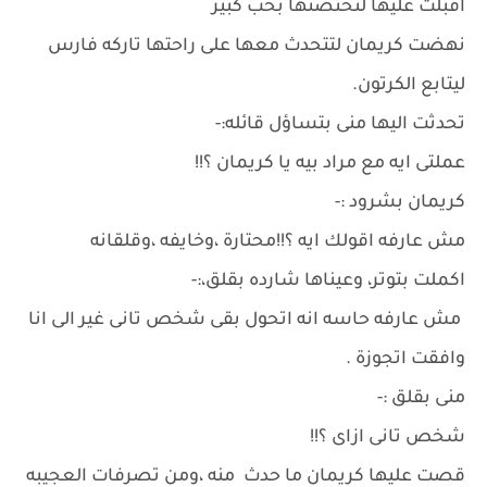
اقبلت عليها لتحتضنها بحب كبير
نهضت كريمان لتتحدث معها على راحتها تاركه فارس
ليتابع الكرتون.
تحدثت اليها منى بتساؤل قائله:-
عملتى ايه مع مراد بيه يا كريمان ؟!!
كريمان بشرود :-
مش عارفه اقولك ايه ؟!!محتارة ،وخايفه ،وقلقانه
اكملت بتوتر، وعيناها شارده بقلق،:-
مش عارفه حاسه انه اتحول بقى شخص تانى غير الى انا
وافقت اتجوزة .
منى بقلق :-
شخص تانى ازاى ؟!!
قصت عليها كريمان ما حدث منه ،ومن تصرفات العجيبه