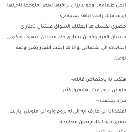
انهى طعامه ، وهو لا يزال يراقبها نهض متوجها ناحيتها
اردف قائلا رامقا اياها بغموض:'-
حضرى نفسك ها ابعتلك السواق علشان تختار ى
فستان الفرح وكمان تختارى كام فستان سهرة ، وتكملى
الحاجات الى نقصاكى ،وانا ها ابعت النجار يغير اوضه
نومنا.
هتفت به بأمتعاض قائله:-
ملوش لزوم مش هاتفرق كثير.
مراد بغضب :-
اعتقد انا الى عارف ايه الى له لزوم وايه الى ملوش ياريت
تنفذى مرة الكلام بدون معارضه.