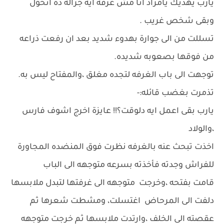
يارب يهديك يامراد انا مش عرفه ايه جراله ده اتحول
وبقى شخص غريب .
تسللت من الى جوارة بهدوء شديد بعد ان رفعت ذراعه
من فوقها بصعوبه شديده.
توجهت الى باب الغرفه لتجده مغلق ،والمفتاح ليس به.
تذمرت بغضب قائله:-
يارب بقى اعمل ايه دلوقت؟!! عايزة اخرج اشوف فارس
،والولاد
اخذت تبحث عنه بالغرفه نظرت فوق المنضده المجاورة
للفراش وجدته فأخذته بسرعه متوجهه الى الباب
قامت بفتحه ،وخرجت متوجهه الى غرفتها لتبدل ملابسها
دلفت الى المرحاض اغتسلت، ومشطت شعرها ثم
عقصته الى الخلف ،وارتدت ملابسها ثم خرجت متوجهه