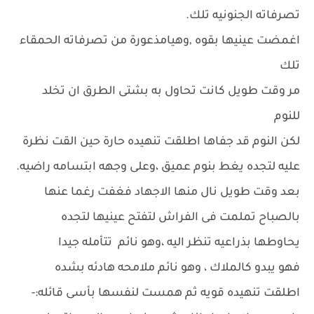
تصرفاته الجنونيه تلك.
اغمضت عينيها بقوه ,وهيامذعورة من تصرفاته الحمقاء
تلك
مر وقت طويل كانت تحاول به بشتى الطرق ان تخلد
للنوم
لكن النوم قد جفاها اطلقت تنهيده حارة حين القت نظرة
عليه لتجده يغط بنوم عميق ،وعلى وجهه ابتسامه راضيه.
بعد وقت طويل نال منها الاجهاد فغفت رغما عنها
بالصباح تملمت فى الفراش لتفتح عينيها لتجده
يحاوطها بذراعيه تنظر اليه ،وهو نائم تتأمله جيدا
فهو يبدو كالملاك ، وهو نائم ملامحه هادئه بشده
اطلقت تنهيده قويه ثم همست لنفسها بأسى قائله:-