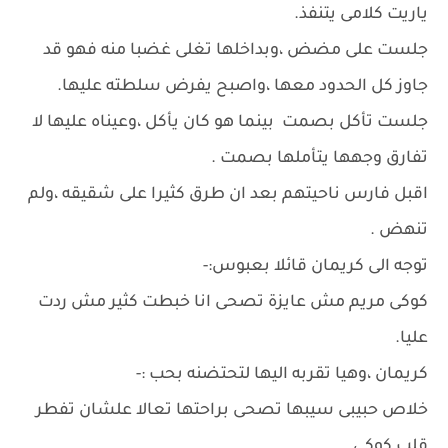
ياريت كلامى يتنفذ.
جلست على مضض ،وبداخلها تغلى غضبا منه فهو قد
جاوز كل الحدود معها ،واصبح يفرض سلطته عليها.
جلست تأكل بصمت بينما هو كان يأكل ،وعيناه عليها لا
تفارق وجهها يتأملها بصمت .
اقبل فارس ناحيتهم بعد ان طرق كثيرا على شقيقه ،ولم
تنهض .
توجه الى كريمان قائلا بعبوس:-
كوكى مريم مش عايزة تصحى انا خبطت كثير مش ردت
عليا.
كريمان ،وهيا تقربه اليها لتحتضنه بحب :-
خلاص حبيبى سيبها تصحى براحتها تعالا علشان تفطر
قلب كوكى.