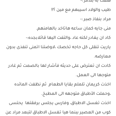
هتفت به بتذمر :-
طيب والولاد اسيبهم مع مين ؟!!
مراد بنفاذ صبر :-
منى جايه كمان ساعه هاتاخد بالهامنهم.
كاد ان يغادر لكنه عاد ،والتفت اليها قائلابجده:-
ياريت تنقلى كل حاجه تخصك ،لاوضتنا اتمنى تنفذى بدون
معارضه.
كادت ان تعترض على حديثه فأشار لها بالصمت ثم غادر
متوجها الى العمل.
اخذت كريمان تلملم بقايا الطعام ثم نظفت المائده
،وحملت الأطباق متوجهه الى المطبخ.
اخذت تغسل الاطباق، وفارس يجلس برفقتها يحتسى
كوب من العصير ببنما هيا تغسل الاطباق لتبعد مراد عن