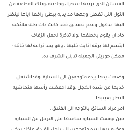
القستان الذى يزيدها سحرا ، وجاذبيه ،وتلك القطعه من
التول التى تغطى وجهها مد يديه ببطئ رافعا اياها لينظر
اليها بذهول وعدم تصديق فقد كانت ذات طله ملائكيه
كاد ان يقوم بخطفها لولا تذكرة لحفل الزفاف
ابتسم لها برقه اذابت قلبها ، وهو يمد ذراعه لها قائلا:-
ممكن حوريتى الجميله تدينى الشرف ده.
وضعت يدها بيده متوجهين الى السيارة ،وقداشتعل
خديها من شده الخجل ،وقد اخفضت رأسها متحاشيه
النظر بعينيها
امر مراد السائق بالتوجه الى الفندق .
حين توقفت السيارة ساعدها على الترجل من السيارة
ووضع يدها بيده متوجهين الى داخل الفندق ماكاد يدخل