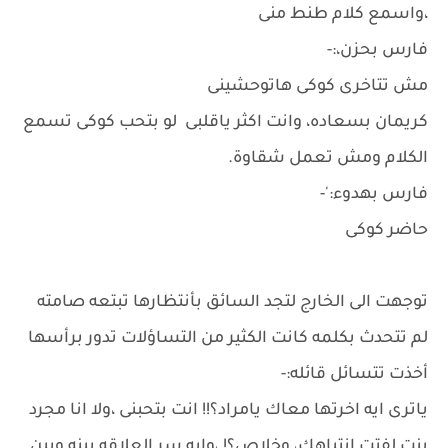
،واسمع كلام طنط منى
فارس بحزن،:-
مش تتاخرى كوكى هاتوحشينى
كريمان بسعاده، وانت اكثر ياقلبى لو بتحب كوكى تسمع
الكلام ومش تعمل شقاوة.
فارس بهدوء:'-
حاضر كوكى
توجهت الى الخارج لتجد السائق بأنتظارها تبتعه صامته
لم تتحدث بكلمه كانت الكثير من التساؤلات تدور برأسها
أخذت تتسائل قائله:-
ياترى ايه اخرتها معاك يامراد؟!! انت بتحبنى ،ولا انا مجرد
بنت لفتت انتباهك، وخلاص؟! ،وايه سر العلاقه بينه وبين