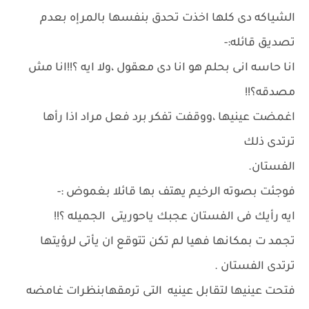
الشياكه دى كلها اخذت تحدق بنفسها بالمرإه بعدم
تصديق قائله:-
انا حاسه انى بحلم هو انا دى معقول ،ولا ايه ؟!!انا مش
مصدقه؟!!
اغمضت عينيها ،ووقفت تفكر برد فعل مراد اذا رأها
ترتدى ذلك
الفستان.
فوجئت بصوته الرخيم يهتف بها قائلا بغموض :-
ايه رأيك فى الفستان عجبك ياحوريتى الجميله ؟!!
تجمد ت بمكانها فهيا لم تكن تتوقع ان يأتى لرؤيتها
ترتدى الفستان .
فتحت عينيها لتقابل عينيه التى ترمقهابنظرات غامضه