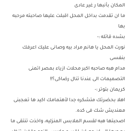
المكان بأنبها ر غير عادى
ما ان تقدمت بداخل المحل اقبلت عليها صاحبته مرحبه
بها
بشده قائله :-
نورت المحل يا هانم مراد بيه وصانى عليك اعرفك
بنفسى
مدام هبه صاحبه اكبر محلات ازياء بمصر اتمنى
التصميمات الى عندنا تنال رضاكى؟!!
كريمان بتوتر :-
اهلا بحضرتك متشكره جدا لأهتمامك اكيد ها تعجبنى
معنديش شك فى كده.
اصحبتها هبه لقسم الملابس المنزليه، واخذت تنتقى ما