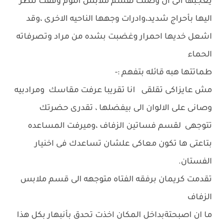
يعجبها الى ان وصلت لقسم ملابس النوم وقفت تنظر
اليها بأحراج شديد،وادرات وجهها الناحيه الاخرى ،وقد
اشعل خديها احمرار وغضبت بشده من مراد وتصرفاته
الحماء
طماتتها هبه قائله بتفهم :-
مش عايزاكى تقلقى انا تقريبا عرفت مقاسك ومرادبيه
وصانى على الالوان الى بيفضلها ، تقدرى حضرتك
تتوجهى لقسم فساتين الزفاف ،وميرفت المساعده
بتاعتى ها تكون معاكى علشان تساعدك فى اخنيار
الفستان.
تقدمت كريمان برفقه الفتاه متوجهه الى قسم ملابس
الزفاف
ما ان اصبحتةبداخل المكان اخذت تحدق بأنبهار بكل هذا