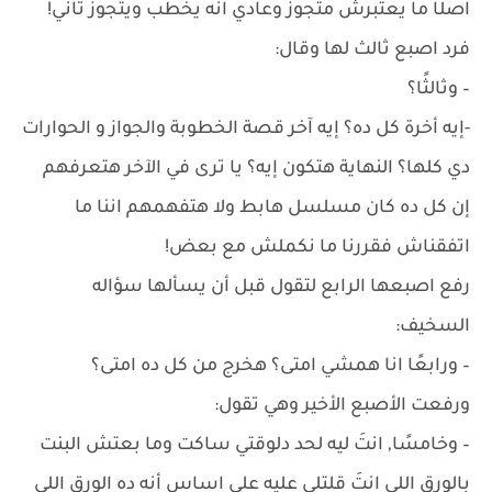
اصلًا ما يعتبرش متجوز وعادي انه يخطب ويتجوز تاني!
فرد اصبع ثالث لها وقال:
– وثالثًا؟
-إيه أخرة كل ده؟ إيه آخر قصة الخطوبة والجواز و الحوارات
دي كلها؟ النهاية هتكون إيه؟ يا ترى في الآخر هتعرفهم
إن كل ده كان مسلسل هابط ولا هتفهمهم اننا ما
اتفقناش فقررنا ما نكملش مع بعض!
رفع اصبعها الرابع لتقول قبل أن يسألها سؤاله
السخيف:
– ورابعًا انا همشي امتى؟ هخرج من كل ده امتى؟
ورفعت الأصبع الأخير وهي تقول:
– وخامسًا, انتَ ليه لحد دلوقتي ساكت وما بعتش البنت
بالورق اللي انتَ قلتلي عليه على اساس أنه ده الورق اللي