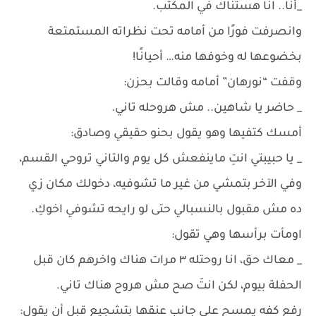
_أنا.. انا هستناك في المكتب.
وانصرفت فورًا من أمامه تحت نظراته المستمتعة
بخضوعها له وخوفها منه… أحيانًا!
وقفت “نورهان” أمامه وقالت بحزن:
_ حاضر يا شاهين.. مش هروحله تاني.
أمسك كتفيها وهو يقول بحنو حقيقي وصادق:
_ يا حبيبتي انتِ ماينفعش كل يوم والتاني تروحي القسم،
وفي الآخر بتمشي من غير ما تشوفيه، دخولك مكان زي
ده مش مقبول بالنسبالي حتى لو رايحه تشوفي اخوكِ.
اومأت برأسها وهي تقول:
_ معاك حق، انا روحتله ٣ مرات هناك واخرهم كان قبل
الحفلة بيوم، لكن انتَ صح مش هروح هناك تاني.
رفع كفه يمسح على جانب عنقها بتشجيع قبل أن يقول: