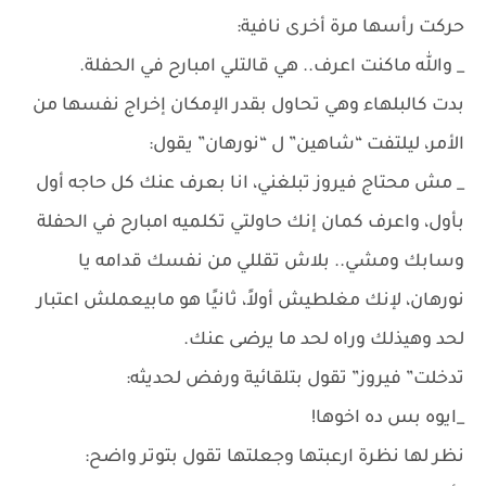
حركت رأسها مرة أخرى نافية:
_ والله ماكنت اعرف.. هي قالتلي امبارح في الحفلة.
بدت كالبلهاء وهي تحاول بقدر الإمكان إخراج نفسها من
الأمر، ليلتفت “شاهين” ل “نورهان” يقول:
_ مش محتاج فيروز تبلغني، انا بعرف عنك كل حاجه أول
بأول، واعرف كمان إنك حاولتي تكلميه امبارح في الحفلة
وسابك ومشي.. بلاش تقللي من نفسك قدامه يا
نورهان، لإنك مغلطيش أولاً، ثانيًا هو مابيعملش اعتبار
لحد وهيذلك وراه لحد ما يرضى عنك.
تدخلت” فيروز” تقول بتلقائية ورفض لحديثه:
_ايوه بس ده اخوها!
نظر لها نظرة ارعبتها وجعلتها تقول بتوتر واضح: