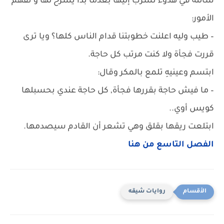
سألته في هدوء تسرب إليها بعدما بدأ يشرح لها و تفهم
الأمور:
– طيب وليه اعلنت خطوبتنا قدام الناس كلها؟ ويا ترى
قررت فجأة ولا كنت مرتب كل حاجة.
ابتسم وعينيهِ تلمع بالمكر وقال:
– ما فيش حاجة بقررها فجأة, كل حاجة عندي بحسبلها
كويس أوي..
ابتلعت ريقها بقلق وهي تشعر أن القادم سيصدمها.
الفصل التاسع من هنا
روايات شيقه