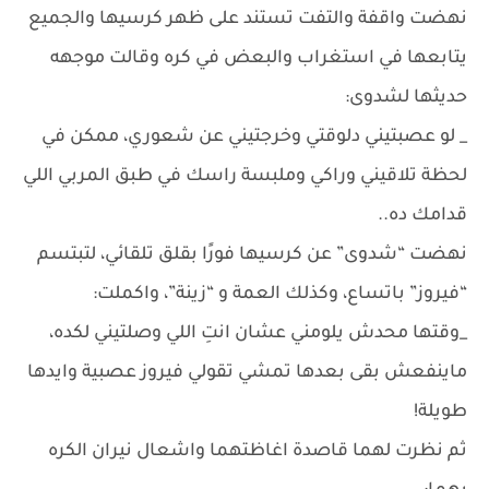
نهضت واقفة والتفت تستند على ظهر كرسيها والجميع
يتابعها في استغراب والبعض في كره وقالت موجهه
حديثها لشدوى:
_ لو عصبتيني دلوقتي وخرجتيني عن شعوري، ممكن في
لحظة تلاقيني وراكي وملبسة راسك في طبق المربي اللي
قدامك ده..
نهضت “شدوى” عن كرسيها فورًا بقلق تلقائي، لتبتسم
“فيروز” باتساع، وكذلك العمة و “زينة”، واكملت:
_وقتها محدش يلومني عشان انتِ اللي وصلتيني لكده،
ماينفعش بقى بعدها تمشي تقولي فيروز عصبية وايدها
طويلة!
ثم نظرت لهما قاصدة اغاظتهما واشعال نيران الكره