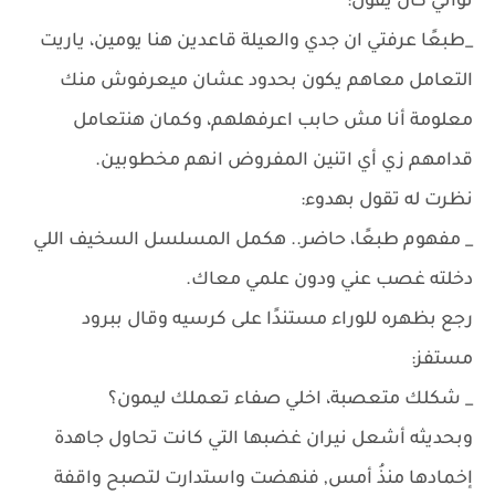
ثواني كان يقول:
_طبعًا عرفتي ان جدي والعيلة قاعدين هنا يومين، ياريت
التعامل معاهم يكون بحدود عشان ميعرفوش منك
معلومة أنا مش حابب اعرفهلهم، وكمان هنتعامل
قدامهم زي أي اتنين المفروض انهم مخطوبين.
نظرت له تقول بهدوء:
_ مفهوم طبعًا، حاضر.. هكمل المسلسل السخيف اللي
دخلته غصب عني ودون علمي معاك.
رجع بظهره للوراء مستندًا على كرسيه وقال ببرود
مستفز:
_ شكلك متعصبة، اخلي صفاء تعملك ليمون؟
وبحديثه أشعل نيران غضبها التي كانت تحاول جاهدة
إخمادها منذُ أمس, فنهضت واستدارت لتصبح واقفة