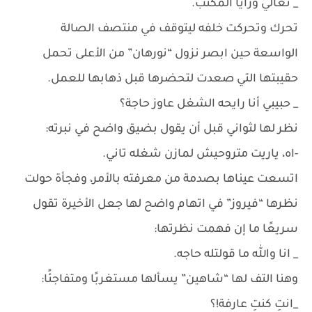
_ تعالي ورايا المكتب.
تحرك وتحركت خلفه ليتوقف في منتصف الصالة
الواسعة حين ابصر نزول “نورهان” من الأعلى تحمل
حقيبتها التي صعدت لتحضرها قبل ذهابها للعمل.
_ حبيبي أنا رايحه الشغل عاوز حاجة؟
نظر لها لثواني قبل أن يقول بضيق واضح في نبرته:
-اه، ياريت متروحيش لمازن شغله تاني.
اتسعت عيناها بصدمة من معرفته بالأمر، وفجأة حولت
نظرها “فيروز” في اتهام واضح لها جعل الأخيرة تقول
سريعًا ما إن فهمت نظرتها:
_ انا والله ما قولتله حاجه.
وهنا التف لها “شاهين” يسألها مستغربًا ومتفاجئًا:
_انتِ كنتِ عارفة!؟