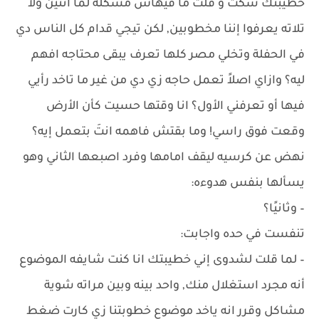
خطيبتك سكت و قلت ما فيهاش مشكله لما اتنين ولا
تلاته يعرفوا إننا مخطوبين, لكن تيجي قدام كل الناس دي
في الحفلة وتخلي مصر كلها تعرف يبقى محتاجه افهم
ليه؟ وازاي اصلاً تعمل حاجه زي دي من غير ما تاخد رأيي
فيها أو تعرفني الأول؟ انا وقتها حسيت كأن الأرض
وقعت فوق راسي! وما بقتش فاهمه انتَ بتعمل إيه؟
نهض عن كرسيه ليقف امامها وفرد اصبعها الثاني وهو
يسألها بنفس هدوءه:
– وثانيًا؟
تنفست في حده واجابت:
– لما قلت لشدوى إني خطيبتك انا كنت شايفه الموضوع
أنه مجرد استغلال منك, واحد بينه وبين مراته شوية
مشاكل وقرر انه ياخد موضوع خطوبتنا زي كارت ضغط