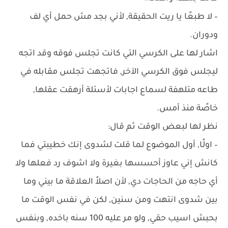
– لا طبعًا يا ريت الحقيقة, لأني بجد مش حمل أي لف
ودوران.
اشار لها على الكرسي التي كانت تجلس فوقه وقد اتجه
ليجلس فوق الكرسي الآخر, فاتجهت تجلس مقابله في
طاعه متلهفة لسماع اجابات لأسئلة أرهقت عقلها,
خاصًة منذ أمس.
نظر لها لبعض الوقت ثم قال:
– اولًا, أول الموضوع لما قلت لشدوى إنك خطيبتي فما
كانش إني عاوز أحسسها بغيرة ولا اشوف رد فعلها ولا
أي حاجه من الحاجات دي, لأن اصلاً العلاقة ما بيني وما
بين شدوى انتهت ومن سنين, لكن في نفس الوقت ما
بحبش اسيب حقي, ولو مر عليه 100 سنه باخده, وبنفس