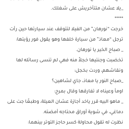
_يلا عشان متتأخريش على شغلك.
*****
خرجت “نورهان” من الفيلا لتتوقف عند سيارتها حين رأت
ترجل “معاذ” من سيارة خلفها وهو يقول فور رؤيتها:
_ صباح الخير يا نورهان.
تخضبت وجنتيها خجلاً منه فهي لم تنسى رسائله لها
ونقاشهم، وردت بخجل:
_صباح النور يا معاذ، جاي لشاهين؟
اومأ وعيناه لا تفارقها وقال بمرح:
_ ماهو البيه قرر ياخد أجازة عشان العيلة، وطبعًا جت على
دماغي، في شوية أوراق محتاجه أمضته.
نظرت له تقول محاولة كسر حاجز التوتر بينهما: