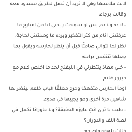
لانت ملامحها وهي لا تريد أن تصل لطريق مسدود معه
وقالت برجاء:
– لا ده ولا ده, بس لو سمحت ريحني انا من امبارح ما
عرفتش انام من كتر التفكير وبرده ما وصلتش لحاجة.
نظر لها لثواني صامتًا قبل أن ينظر لحارسه ويقول بما
جعلها تتنفس براحه:
– خلي معاذ ينتظرني في الليفنج لحد ما اخلص كلام مع
فيروز هانم.
اومأ الحارس متفهمًا وخرج مغلقًا الباب خلفه, لينظر لها
شاهين مرة أخرى وهو يجيبها في هدوء:
– طيب يا ترى انتِ عاوزه الحقيقة؟ ولا عاوزانا نكمل في
لعبة اللف والدوران؟
قالت بلهفة واضحة: