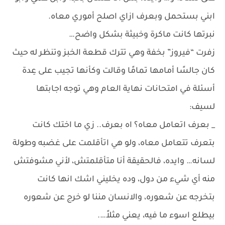
ابني بستحمل وبعرف ازاي اصلح أموري معاه.
نبرتها كانت ماكرة وخبيثة بشكل واضح…
زفرت “فيروز” بخفة وهي تترك قطعة الخبز وتنظر له حيث
كان جالسًا أمامها تمامًا وقالت وكأنها تجيب على عِدة
أسئلة في امتحانات نهاية العام وهي توجه اجابتها
لسيف:
_ بعرف اتعامل معاه؟ اه بعرف.. زي ما اختك كانت
بتعرف تتعامل معاه، ولو هي اتأقلمت على غضبه وطولة
لسانه… وايده، فالحقيقة أنا متأقلمتش، لأني مشوفتش
منه أي شيء من دول، وده يخليني اشك انها كانت
بتخرجه عن شعوره، والانسان مننا لو خرج عن شعوره
بيطلع اسوء ما فيه، يعني مثلاً….