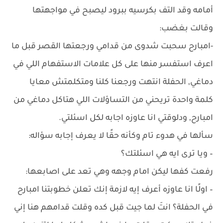
أمامه وقد التف بكرسيه ببرود ليصبح في مواجهتها
وقالت بغضب:
-امبارح سحبت شدوى من قدامي ورجعتها القصر قبل ما
اعرف استفسر منها على كل علامات الاستفهام اللي في
دماغي, الحفلة انتهت ورجعنا كلنا ومتكلمتش معايا
كلمة واحدة تريحني من التساؤلات اللي هتاكل دماغي من
امبارح, ودلوقتي انا عاوزه اجابه لكل اسئلتي.
سألها في هدوء تام وكأنه حقًا لا يعرف إجابه سؤاله:
– ويا ترى ايه هي اسئلتك؟
رفعت كفها ليكن امام وجهه وهي تعد على اصابعها:
– اولًا انا عاوزه أعرف إيه لازمة إنك تعلن خطوبتنا امبارح
في الحفلة؟ انتَ لما جيت قبل كده وقلت قدامهم هنا إني