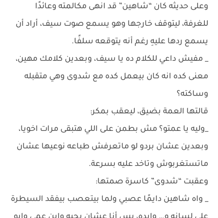
وعلى حديثه كان “شاهين” قد انهى مكالمته وعائدًا
للغرفة، ليتوقف خارجها وهو يسمع صوت سيف، أراد أن
يسمع ردها عليهِ رغم أنه يتوقعه سلفًا.
_ مفيش داعي للكلام ده يا سيف، وبعدين كلامك مهين،
معنى كده انه كان بيعمل كده مع شدوى وهي متقبله
وساكته؟
قالتها العمة بضيق، ليعقب بمكر:
_وليه يا عمتو؟ مش بطمن على اللي هتبقى مرات اخويا،
وبعدين عشان بردو لو ماتعرفش طباعه نوعيها عشان
ماتستغربوش وتاخد عليه بسرعة.
وعقبت “شدوى” كاسرة صمتها:
_ واه شاهين دايمًا عصبي ولما بيتعصب بيفقد السيطرة
على لسانه و… وايده، بس أنا عشان بحبه وابن عمي وابو