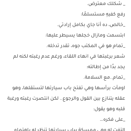
_ شكلك معترض.
رفع كفيهِ مستسلمًا:
_خالص، ده أنا جاي بكامل إرادتي.
ابتسمت ومازال خجلها يسيطر عليها:
_تمام هو في المكتب جوه، تقدر تدخله.
شعر برغبتها في انهاء اللقاء، ورغم عدم رغبته لكنه لم
يجد بدًا من إطالته:
_تمام..مع السلامة.
اومأت برأسها وهي تفتح باب سيارتها لتستقلها، وهو
عقله يتنازع بين القول والرجوع.. لكن انتصرت رغبته ورغبة
قلبه وهو يقول:
_على فكره…
التفت له وهي ممسكة بباب سيارتها تنظر له باهتمام