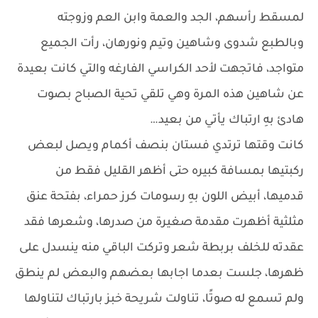
لمسقط رأسهم، الجد والعمة وابن العم وزوجته
وبالطبع شدوى وشاهين وتيم ونورهان، رأت الجميع
متواجد، فاتجهت لأحد الكراسي الفارغه والتي كانت بعيدة
عن شاهين هذه المرة وهي تلقي تحية الصباح بصوت
هادئ بهِ ارتباك يأتي من بعيد…
كانت وقتها ترتدي فستان بنصف أكمام ويصل لبعض
ركبتيها بمسافة كبيره حتى أظهر القليل فقط من
قدميها، أبيض اللون بهِ رسومات كرز حمراء، بفتحة عنق
مثلثية أظهرت مقدمة صغيرة من صدرها، وشعرها فقد
عقدته للخلف بربطة شعر وتركت الباقي منه ينسدل على
ظهرها، جلست بعدما اجابها بعضهم والبعض لم ينطق
ولم تسمع له صوتًا، تناولت شريحة خبز بارتباك لتناولها