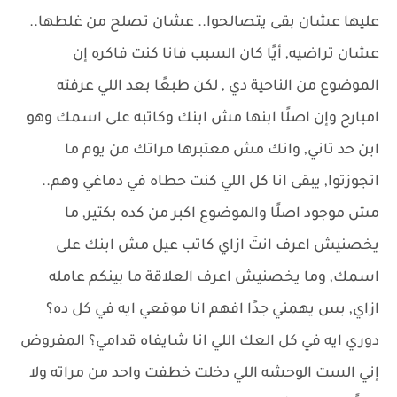
عليها عشان بقى يتصالحوا.. عشان تصلح من غلطها..
عشان تراضيه, أيًا كان السبب فانا كنت فاكره إن
الموضوع من الناحية دي , لكن طبعًا بعد اللي عرفته
امبارح وإن اصلًا ابنها مش ابنك وكاتبه على اسمك وهو
ابن حد تاني, وانك مش معتبرها مراتك من يوم ما
اتجوزتوا, يبقى انا كل اللي كنت حطاه في دماغي وهم..
مش موجود اصلًا والموضوع اكبر من كده بكتير, ما
يخصنيش اعرف انتَ ازاي كاتب عيل مش ابنك على
اسمك, وما يخصنيش اعرف العلاقة ما بينكم عامله
ازاي, بس يهمني جدًا افهم انا موقعي ايه في كل ده؟
دوري ايه في كل العك اللي انا شايفاه قدامي؟ المفروض
إني الست الوحشه اللي دخلت خطفت واحد من مراته ولا