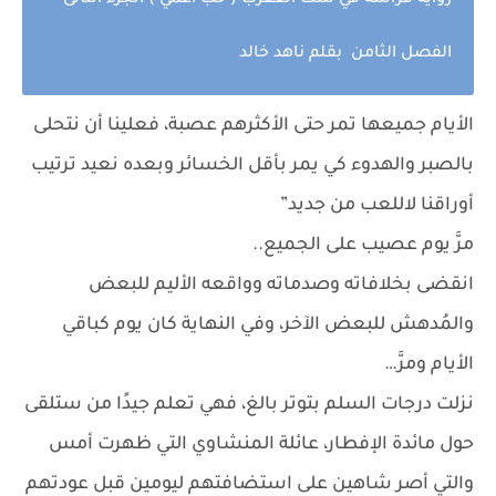
رواية فراشة في سك العقرب ( حب أعمي ) الجزء الثانى
الفصل الثامن بقلم ناهد خالد
الأيام جميعها تمر حتى الأكثرهم عصبة، فعلينا أن نتحلى
بالصبر والهدوء كي يمر بأقل الخسائر وبعده نعيد ترتيب
أوراقنا لاللعب من جديد”
مرَّ يوم عصيب على الجميع..
انقضى بخلافاته وصدماته وواقعه الأليم للبعض
والمُدهش للبعض الآخر، وفي النهاية كان يوم كباقي
الأيام ومرَّ…
نزلت درجات السلم بتوتر بالغ، فهي تعلم جيدًا من ستلقى
حول مائدة الإفطار، عائلة المنشاوي التي ظهرت أمس
والتي أصر شاهين على استضافتهم ليومين قبل عودتهم