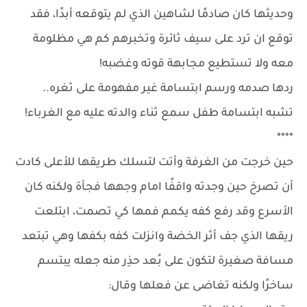
وحديثها كان صادمًا لشاهين الذي لم يتوقعه أبدًا، فقد
توقع ان ترد على سيف ثائرة وتخبرهم كم هي مظلومة
معه ولا تستطيع مجابهة قوته وغضبه!
ردها صدمه ورسم ابتسامة غير مفهومة على ثغره..
تشبه ابتسامة طفل سمع ثناء والدته عليه مع الغرباء!
****
حين خرجت من الغرفة وأتت لتسلك طريقها للأعلى كادت
أن تصرخ حين وجدته واقفًا امام وجهها فجأة ولكنه كان
الأسرع وقد رفع كفه يكمم فمها كي تصمت، ابتلعت
ريقها الذي جف أثر الخضة وانزلت كفه بكفها وهي تبتعد
مسافة صغيرة لتكون على بُعد حذِر منه جعله يبتسم
ساخرًا ولكنه تغاضى عن فعلها وقال: