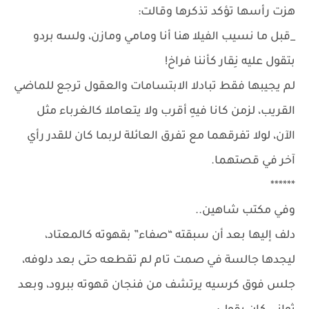
هزت رأسها تؤكد تذكرها وقالت:
_قبل ما نسيب الفيلا هنا أنا ومامي ومازن، ولسه بردو
بتقول عليه نِقار كأننا فراخ!
لم يجيبها فقط تبادلا الابتسامات والعقول ترجع للماضي
القريب، لزمن كانا فيهِ أقرب ولا يتعاملا كالغرباء مثل
الآن، لولا تفرقهما مع تفرق العائلة لربما كان للقدر رأي
آخر في قصتهما.
******
وفي مكتب شاهين..
دلف إليها بعد أن سبقته “صفاء” بقهوته كالمعتاد،
ليجدها جالسة في صمت تام لم تقطعه حتى بعد دلوفه،
جلس فوق كرسيه يرتشف من فنجان قهوته ببرود، وبعد