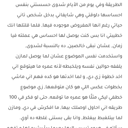
الطريقة وفي يوم من الأيام شدوى حسستني بنفس
احساسها دلوقتي وهي شايفاني بدخل شخص تاني
حياتي رغم انها المفروض موجوده فيها, فلما قلتلها انك
خطيبتي انا بس كنت بوصل لها احساس هي عملته فيا
زمان, عشان نبقى خالصين, ده بالنسبة لشدوى,
واستخدمت نفس الموضوع عشان لما يوصل لمازن
يلففه حوالين نفسه ويلخبطه لأنه عمره ما هيتوقع اني
اخد خطوة زي دي, و لما اخدتها هو كده فهم اني ماشي
بخطوات عكس اللي هو كان متوقعها, زي موضوع
خطفي ليكي مثلًا هو عمره ما توقعه, حتى لو فكر في 100
طريقه اني احاول اوصلك بيها, ما افكرش في دي, ومازن
لما بيتلغبط بيغلط, وانا بقى بستنى غلطه ده أوي.