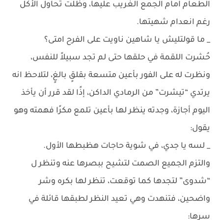
الطعام امام الجمع الغريب عليها، وظلت تحاول الأكل
رغم انعدام شهيتها.
_ ما قولتليش يا شاهين ناويت على الفرح امتى؟
حُشرت اللقمة في حلقها حتى لم تجد سبيلاً للنفس،
ونظرت له على الفور بأعين متسعة بقلقٍ بالغٍ، لتلاحظ انه
يرتدي “تيشرت” من الرمادي الداكن، إذًا لقد قرر أن يأخذ
اليوم أجازة، وجدته ينظر لها بأعين تلمع مكرًا فهمته وهو
يقول:
_ لسه يا جدي، في شوية حاجات هظبطها الأول.
والتزم الجميع الصمت لتشيح ببصرها عنه وتنظر ل
“شدوى” لتجدها كما توقعت، تنظر لها بكره وشر
واضحين، فتنهدت وهي تعيد النظر لطبقها قائلة في
سرها: