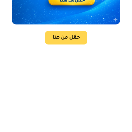
حمّل من هنا