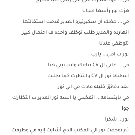
مي... ايوا افتكرت انتي اللي رنيتي عليا امبارح
هزت نور رأسها ايجابا
مي... حظك أن سكيرتيره المدير قدمت استقالتها
انهارده والمدير طلب نوظف واحده ف احتمال كبير
تتوظفي عندنا
نور ب امل... يارب
مي... هاتي ال CV بتاعك واستنيني هنا
اعطتها نور ال CV وانتظرت كما طلبت
بعد دقائق قليله عادت مي الي نور
مي بابتسامه... اتفضلي يا انسه نور المدير ب انتظارك
جوا
نور... شكرا
ثم توجهت نور الي المكتب الذي أشارت إليه مي وطرقت