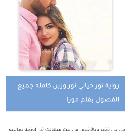
رواية نور حياتي نور وزين كامله جميع
الفصول بقلم مورا
في حي فقير وبالأخص في بيت متهالك في اوضه ضالمه