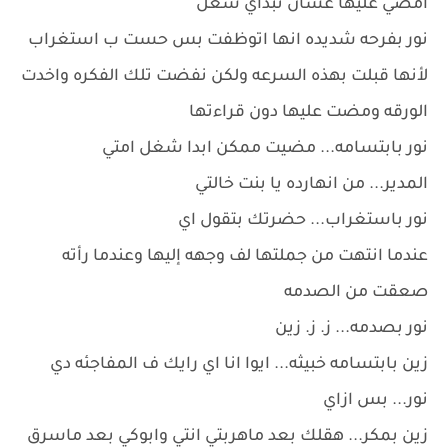
أمضي عليها عشان تبداي شغل
نور بفرحه شديده انها اتوظفت بس حست ب استغراب
لأنها قبلت بهذه السرعه ولكن نفضت تلك الفكره واخدت
الورقه ومضت عليها دون قراءتها
نور بابتسامه... مضيت ممكن ابدا شغل امتي
المدير... من انهارده يا بنت خالتي
نور باستغراب... حضرتك بتقول اي
عندما انتهت من جملتها لف وجهه إليها وعندما رأته
صعقت من الصدمه
نور بصدمه... ز. ز. زين
زين بابتسامه خبيثه... ايوا انا اي رايك ف المفاجئه دي
نور... بس ازاي
زين بمكر... هقلك بعد ماهربتي انتي وابوكي بعد ماسرق