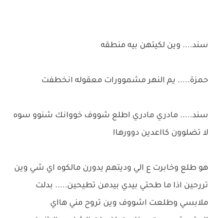
سند.... وين لكيتهن بيه منطقه
حمزة..... يم النهر مشموورات معقوله انخطفت
سند..... مادري مادري اطلع شووف خووانك شنوو سوه
لا تضلوون كااعدين دوورهاا
هو طلع وخابرت ع الي وديتهم يدورن مالكوه اي شي وين
تررحين اذا ما طحتي بيدي بيدمن تطيحين..... بدلت
ملابسي وطلعت اشووف وين تروح مني هااي