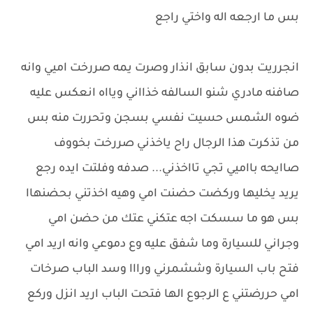
بس ما ارجعه اله واختي راجع
انجرريت بدون سابق انذار وصرت يمه صررخت اميي وانه
صافنه مادري شنو السالفه خذااني ويااه انعكس عليه
ضوه الشمس حسيت نفسي بسجن وتحررت منه بس
من تذكرت هذا الرجال راح ياخذني صررخت بخووف
صاايحه بااميي تجي تااخذني... صدفه وفلتت ايده رجع
يريد يخليها وركضت حضنت امي وهيه اخذتني بحضنهاا
بس هو ما سسكت اجه عتكني عتك من حضن امي
وجراني للسيارة وما شفق عليه وع دموعي وانه اريد امي
فتح باب السيارة وششمرني ورااا وسد الباب صرخات
امي حررضتني ع الرجوع الها فتحت الباب اريد انزل وركع