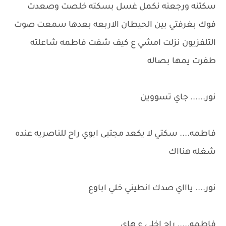
سكتنه ورجعنه نكمل غسل بسكته خلصت وصعدت
فوك بغرفتي بين الحيطان الاربعه بعدها سمعت صوت
التلفزيون نزلت امشي ع كيف شفت فاطمه شاعلته
طفرت يمها بصاله
نور...... جاي تسووين
فاطمه.... سكتي لا يكعد مجتبى ابوي راح للناصريه عنده
شغله هنااك
نور.... ياااي صدك انطيني خلي اباوع
فاطمه..... راح اخلي ع هاي