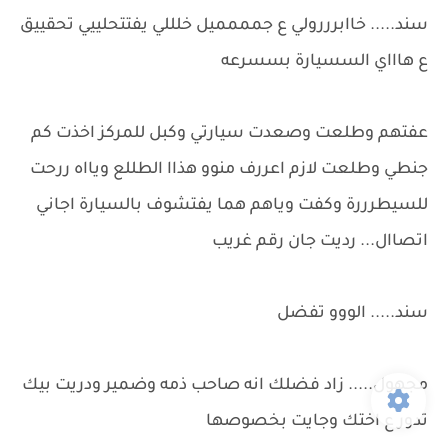
سند..... خاابرررولي ع جمممميل خلللي يفتتحلييي تحقييق
ع هاااي السسيارة بسسرعه
عفتهم وطلعت وصعدت سيارتي وكبل للمركز اخذت كم
جنطي وطلعت لازم اعررف منوو هذاا الطللع ويااه ررحت
للسيطرررة وكفت وياهم هما يفتشوف بالسيارة اجاني
اتصاال... رديت جان رقم غريب
سند..... الووو تفضل
مجهول..... زاد فضلك انه صاحب ذمه وضمير ودريت بيك
تدور ع اختك وجايت بخصوصها