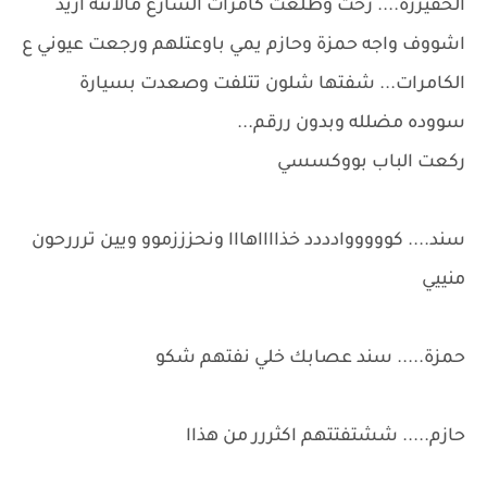
الحقيررة.... رحت وطلعت كامرات الشارع مالاتنه اريد
اشووف واجه حمزة وحازم يمي باوعتلهم ورجعت عيوني ع
الكامرات... شفتها شلون تتلفت وصعدت بسيارة
سووده مضلله وبدون ررقم...
ركعت الباب بووكسسي
سند.... كوووووادددد خذااااهااا ونحزززموو ويين ترررحون
منييي
حمزة..... سند عصابك خلي نفتهم شكو
حازم..... ششتفتتهم اكثررر من هذاا