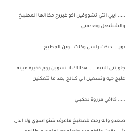
..... اييي انتي تشووفين اكو غيررج مكاانها المطببخ
والششغل وخددمتي
نور.... دنكت راسي وكلت.. وين المطبخ
جاوبتني البنيه...... هذاااك لا تسوين روح فقيرة مبينه
عليج حيه وتسمين الي كبالج بعد ما تتمكنين
..... كاافي مرروة لحكيني
صعدو وانه رحت للمطبخ ماعرف شنو اسوي ولا اندل