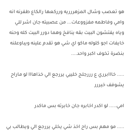
هو تعصب وشال المزهررريه ورركعها رالكاع طفرنه انه
وامي وفاطمه مفزووعات... من عصبيته جان اشر للي
وياه يفتشون البيت بقه ينافخ وهما دورر البيت كله وحنه
خايفات اجو كلوله ماكو اي شي هو تقدم علينه ويباوعلنه
بنضرة تخوف اكبر واحد....
..... خااابرري ع رررجلج خلييي يررجع الي خذاهااا لو ماراح
يشوفف خيررر
امي..... لو اكدر اخابره جان خابرته بس ماكدر
..... مو مهم بس راح اخذ شي يخلي يررجع الي ويطالب بي