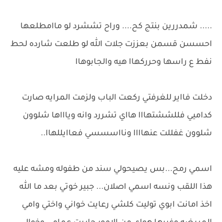
..... شمدررين بنتج كح.... وراح تششرد لو ماامطلعها
احسسن قسمن بعززت جلات الله لو طلعت شارده لحط
نفط ع راسها وحرركهاا هيه والجابوهاا
دخلت فااير للغرفتي ركعت الباب ولزمت المرايه صارت
كداميي فللششتهااا هااي تشررد وانه وياااها شلوون
شلوون غفللت عنهاااا ونااسسسي فعاايللهاا..
اسمي رمح...بس يصيحولي سند من طفوله ومشه عليه
هذا اللقب ونسه اسمي اصلان... جبير خوتي بعد ما الله
اخذ امانت ابوي توليت كلشي رعايت خواني واختي وامي