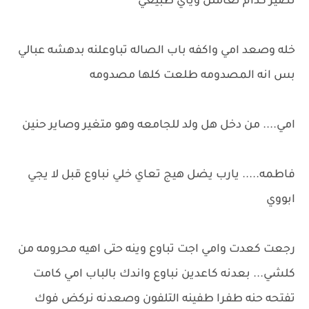
تصير كدام تعاملن وياي طبيعي
خله وصعد امي واكفه باب الصاله تباوعلنه بدهشه عبالي
بس انه المصدومه طلعت كلها مصدومه
امي.... من دخل هل ولد للجامعه وهو متغير وصاير حنين
فاطمه..... يارب يضل هيج تعاي خلي نباوع قبل لا يجي
ابووي
رجعت كعدت وامي اجت تباوع وينه حتى اهيه محرومه من
كلشي... بعدنه كاعدين نباوع واندك بالباب امي كامت
تفتحه حنه طفرا طفينه التلفون وصعدنه نركض فوك