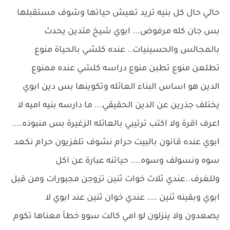
حالي حال كل بنيه تريد تعيش حياتها وشوف مستقبلها
بس جان كله مرفوض... ابوي شيخ متدين يحدث
بالمجالس والحسينيات.. عنده كلشي بالحياة منوع
تطلعن منوع تطبن منوع دراسه كلشي عنده ممنوع
الدين هو اساس البناء العائله وتكوينها بس دين ابوي
يختلف جذرين عن الدين الحقيقي... ما دارسه بنيه اميه لا
اعرف اقرة ولا اكتب ترتيبي بالعائله الزغيرة بس منبوذه....
ابوي عنده قانون بالبيت حرام نشوف تلفزيون حرام نكعد
سوه ونسولف وسوه.... حياتنه عبارة عن اكل
وللغرف..عندي ثلاث خوات ثنين تزوجن مجبورات ومن قبل
ابوي وبقينه ثنين .... عندي خوان ثنين عند ابوي لا
يصعدون ولا ينزلون لو امي كالت سوو خطأ معناها تكوم