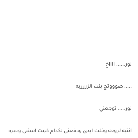
نور...... ااااخ
..... صوووتج بنت الزررربه
نور..... توجعني
انتبه لروحه وفلت ايدي ودفعني لكدام كمت امشي وعبره