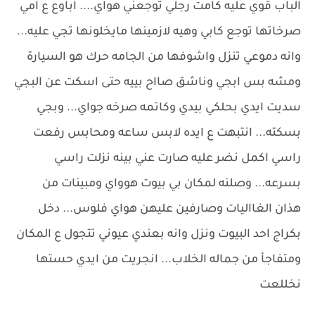
الباب قوي عليه كامت رجلي توجعني هواي.... اباوع ع امي
صرخاتها توجع كابي وهيه لازمينها مايخلونها تجي عليه...
وانه دموعي تنزل واشوفها من الجامه حرك هو السيارة
ومشه بس ابجي وناشق صااح بييه حتى اسكت عن البجي
سديت ايدي بحلكي بيدي وكاتمه صرخه جواي... وبجي
بسكته... انتبهت ع ايده لابس ساعه ومحابس رفعت
راسي اكمل نضر عليه صارت عني بينه نزلت راسي
بسرعه... وصلنه لمكان بي بيوت هوواي ومبينات من
هذان الغااليات وصارفين عليهن هواي فلوس... دخل
بكراج احد البيوت ونزل وانه بعندي عيوني تتجول ع المكان
ومتفاجأ من جماله الخلاب... انجريت من ايدي حستها
نخللعت