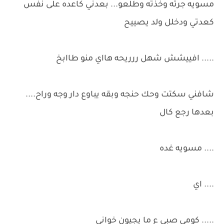
مسويه جرته وخذته وطلعو... بعدني كاعده على نفس
كعدتي ودخلل ولد يصييح
..... افييشش شهل ررريحه هااي منو طاابخ
شافني سكتت وحك حنجه وبقه يباوع دار وجه وراح....
بعدها رجع كال
.... مسويه غده
.... اي
..... كومي صبي ع ما يجيون خواني