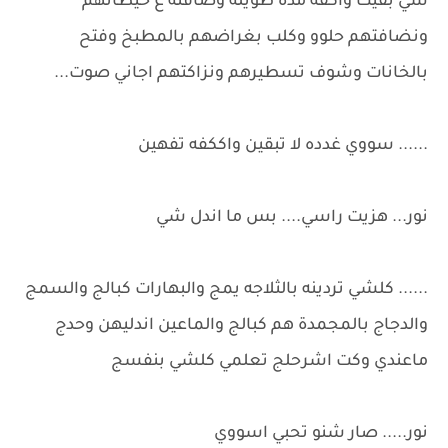
شي بقيت واكفه مده طويله وصافنه ع حيطانهم
ونضافتهم حلوو وكلب بغراضهم بالمطبخ وفتح
بالخانات وشوف تسطيرهم ونزاكتهم اجاني صوت...
...... سووي غدده لا تبقين واككفه تفهين
نور... هزيت راسي.... بس ما اندل شي
...... كلشي تردينه بالثلاجه يمج والبهارات كبالج والسمج
والدجاج بالمجمدة هم كبالج والماعين اندليهن وحدج
ماعندي وكت اشرحلج تعلمي كلشي بنفسج
نور..... صار شنو تحبي اسووي