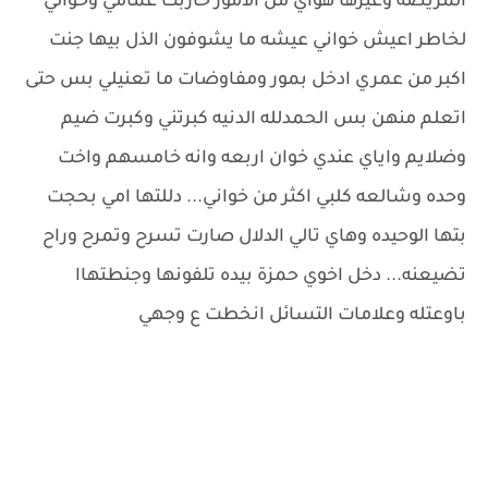
المريضه وغيرها هواي من الامور حاربت عمامي وخوالي
لخاطر اعيش خواني عيشه ما يشوفون الذل بيها جنت
اكبر من عمري ادخل بمور ومفاوضات ما تعنيلي بس حتى
اتعلم منهن بس الحمدلله الدنيه كبرتني وكبرت ضيم
وضلايم واياي عندي خوان اربعه وانه خامسهم واخت
وحده وشالعه كلبي اكثر من خواني... دللتها امي بحجت
بتها الوحيده وهاي تالي الدلال صارت تسرح وتمرح وراح
تضيعنه... دخل اخوي حمزة بيده تلفونها وجنطتهاا
باوعتله وعلامات التسائل انخطت ع وجهي