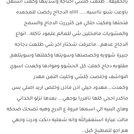
بالحقيقه.. طلعت كلشي احتاجه وسديتها وكمت اشتغل
باوعت شنو نااسيه..... ااااه الدجااج ركضت للمجمده
فتحتها وفكيت حلكي من كثرررت الدجاج والسمج
والمشويات مامخلين شي للعالم علمود تاكله.. انواع
الدجاج عدهم...ماعرفت شختار اخر شي طلعت دجاجه
جبيرة شوويه وكصصتها وسويتها وكملتها وسويتلهم
مقلوبه دجاج كملت كل الحشوو وموادها وكعدت اسوي
النواشف وخلصت كلشي وخليت التمن مهدر
وكعدت...مهدود حيلي اذن ماذن وخلص اريد اصلي بس
ماكدر احجي كلها نافررا بوجهي... بعدها نزلو الخذاني
وهاي البنيه الي اسمها مروة ع الدرج وهيه تضحك ضحكه
مالت عيارة استغفرالله وانه شعليه دنكت ودرت وجهي
هم اجو للمطبخ كبل..