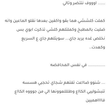
...... اوووف نتتضر وتالي
كملت كلششي هما بقو واكفين بعدها نقلو الماعين وانه
ضليت بالمطبخ وكملتلهم كلشي تذكرت ابوي بس
نخلص غده يريد جاي... سويتلهم جاي ع السريع
وكعدت..
.............. في نفس المحافضه
... شنوو ضااعت تفتهم شجاي تحجيي هسسه
تنبشولييي الكااع وطلللعوونها الي من جوووه الكااع
فااااهميين