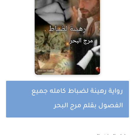
رواية رهينة لضباط كامله جميع
الفصول بقلم مرج البحر