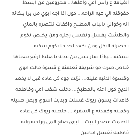
القيامه ع راس امي واهلها... محرومين من ابسط
حقوقنه الي هيه الراحه... كون اذا اجه ابوي من برا يلكانه
انه وخواني بالباب المطبخ واكفات ننتضره بالماي
والطشت يغسل ونغسل رجليه ومن يخلص نكوم
نحضرله الاكل ومن نكعد لحد ما نكوم سكته
بسكته....واذا صار حس من عدنه بالغلط ارفع معناها
خلاص صرت مو شريفه تعلمنه ع قسوة مالت ابوي
وقسوة الدنيه علينه... نزلت جوه كل عاده قبل لا يكعد
الديج كون احنه بالمطبخ... دخلت شفت امي وفاطمه
كاعدات يسون ريوك غسلت وبديت اسوي ويهن صبينه
وكملنه وكعدنه ع السفرة.... خلصنه ريوك كل عاده
الصمت مصدر البيت... ابوي صاح المي وراحته وانه
فاطمه نغسل اماعين