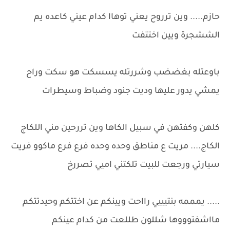
حازم..... وين ترروح يعني توهاا كدام عيني كاعده يم
الششجرة ويين اختتفت
باوعتله بغضضب وشررتله يسسكت هو سكت وراح
يمشي يدور عليها وديت جنود وضباط وسيطرات
كلهن وكفتهن في سبيل الكاها وين تررحين مني اللكاج
الكاج.... مريت ع مناطق وحده وحده فرع فرع ماكوو فريت
سيارتي ورجعت للبيت تلكتني اميي تصررخ
..... يمممه بنتيييي رااحت ويينكم عن اختتكم وحيدتتكم
مااشفتوووها شللون طللعت من كدام عينكم