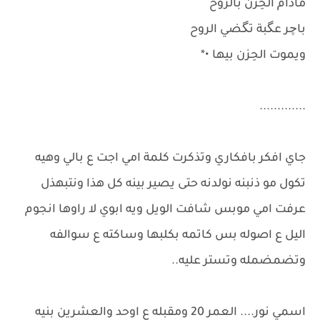
مادام الحِزن بالروح
باچر عگبة تگضي الروح
ويموت الحِزن بيها •*
.............
جاي افكر بافكاري وتذكرت كلمة امي اجت ع بالي وهيه
تكول مو ذنبنه نولدنه حتى يصير بينه كل هذا ونتبهذل
عرفت امي موبس شافت الويل ويه ابوي لا راوها انجوم
اليل ع اصوله بس كاتمه بكلبها وساكته ع سوالفه
وتضمضمله وتستر عليه..
اسمي نور.... العمر 20 ومقبله ع اوحد والعشرين بنيه