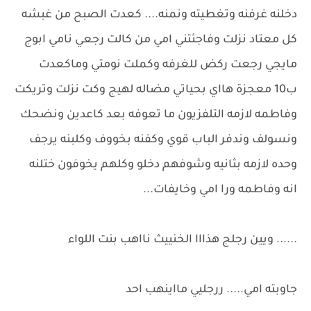
دخلنه غرفنه وتغطيته ونمنه.... كعدت الصبح من غبشه
كل معتاد نزلت وفاجئتني امي من كالت رجعي نامي ابوج
مايجي رجعت ركض للغرفه وكملت نومتي وماكعدت
ب10 معجزة هااي بحياتي مضاله لهيج وكت نزلت وتريكت
وفاطمه لازمه التلفزيون ما تعوفه بعد كاعدين ونضحك
ونسولف وندفر الباب قوي وكفنه بخووف وكلبنه يرجف
وحده لازمه بثانيه وشوفهم دخلو وكلهم يخوفون ختلنه
انه وفاطمه ورا امي وخايفات...
...... ويين رجلج هذااا الخنييث نااهب بنت اللواء
جاوبته امي..... ررجليي مااينهب احد