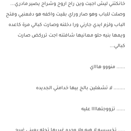
خانكتني ليش اجيت وين راح اروح وشراح يصير مادري...
وصلت للباب وهو صار وراي بقيت واكفه هو دفعنيي وفتح
الباب ولزم ايدي جارني ورا دخلنه وصارت كبالي مرة كاعده
ويمها بنيه حلو معانيها شافتنه اجت ترركض صارت
كبالي...
...... منووو هاااي
........ لا تشغلين بالج بيها خدامتي الجديده
...... تزووجتهاااا عليه
..... تخسسه لا هيه ولا وحده غيررها تحله بعيني غيرج