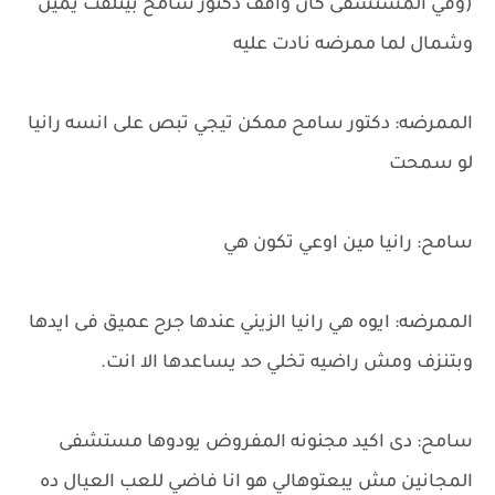
(وفي المستشفى كان واقف دكتور سامح بيتلفت يمين
وشمال لما ممرضه نادت عليه
الممرضه: دكتور سامح ممكن تيجي تبص على انسه رانيا
لو سمحت
سامح: رانيا مين اوعي تكون هي
الممرضه: ايوه هي رانيا الزيني عندها جرح عميق فى ايدها
وبتنزف ومش راضيه تخلي حد يساعدها الا انت.
سامح: دى اكيد مجنونه المفروض يودوها مستشفى
المجانين مش يبعتوهالي هو انا فاضي للعب العيال ده