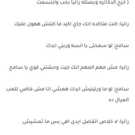
( خرج الدكاتره وبصتله رانيا بحب وابتسمت
رانيا: كنت متاكده انك جاي اكيد ما كنتش ههون عليك
سامح: لو سمحتى يا انسه وريني ايدك
رانيا: مش مهم المهم انك جيت وحشتني قوي يا سامح
سامح: لو ما ورتينيش ايدك همشي انا مش فاضي للعب
العيال ده
رانيا: لا خلاص اتفضل ايدى اهي بس ما تمشيش.