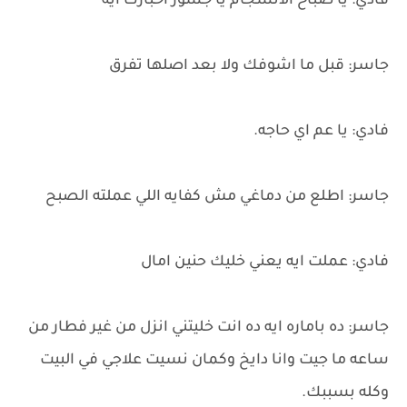
فادي: يا صباح الانسجام يا جسور اخبارك ايه
جاسر: قبل ما اشوفك ولا بعد اصلها تفرق
فادي: يا عم اي حاجه.
جاسر: اطلع من دماغي مش كفايه اللي عملته الصبح
فادي: عملت ايه يعني خليك حنين امال
جاسر: ده باماره ايه ده انت خليتني انزل من غير فطار من
ساعه ما جيت وانا دايخ وكمان نسيت علاجي في البيت
وكله بسببك.