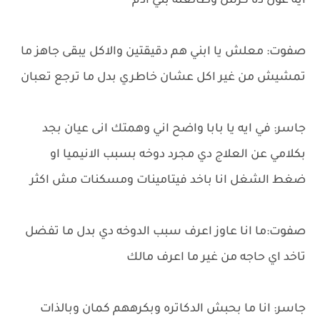
ايه غول ده كرش وطالعله بني ادم
صفوت: معلش يا ابني هم دقيقتين والاكل يبقى جاهز ما
تمشيش من غير اكل عشان خاطري بدل ما ترجع تعبان
جاسر: في ايه يا بابا واضح اني وهمتك انى عيان بجد
بكلامي عن العلاج دي مجرد دوخه بسبب الانيميا او
ضغط الشغل انا باخد فيتامينات ومسكنات مش اكثر
صفوت:ما انا عاوز اعرف سبب الدوخه دي بدل ما تفضل
تاخد اي حاجه من غير ما اعرف مالك
جاسر: انا ما بحبش الدكاتره وبكرههم كمان وبالذات