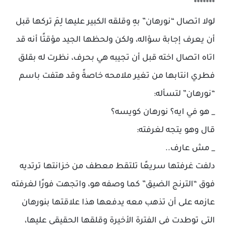
*******
لولا اتصال “نورهان” بهِ وقلقه الكبير عليها لِمَ تركها قبل
أن يعرف إجابة سؤاله، ولكن ولحظها الجيد مؤقتًا أنه قد
اتاه اتصال اخته قبل أن تجيبه هي بحرف، نظرت له بقلق
فطري انتابها من تغير ملامحه خاصةً وقد هتفت باسم
“نورهان” لتسأله:
_ هو في ايه؟ نورهان كويسه؟
قال وهو يتجه لغرفته:
_ مش عارف..
دلفت غرفتها سريعًا تلتقط معطف من خزانتها ترتديه
فوق “الترنج الضيق” كما وصفه هو، واتجهت فورًا لغرفته
عازمه على أن تذهب معه يدفعها هذا علاقتها بنورهان
التي توطدت في الفترة الأخيرة وقلقها الحقيقي عليها،