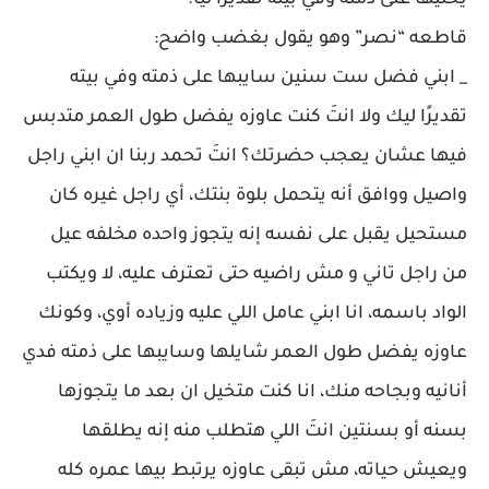
يخليها على ذمته وفي بيته تقديرًا ليا.
قاطعه “نصر” وهو يقول بغضب واضح:
_ ابني فضل ست سنين سايبها على ذمته وفي بيته
تقديرًا ليك ولا انتَ كنت عاوزه يفضل طول العمر متدبس
فيها عشان يعجب حضرتك؟ انتَ تحمد ربنا ان ابني راجل
واصيل ووافق أنه يتحمل بلوة بنتك، أي راجل غيره كان
مستحيل يقبل على نفسه إنه يتجوز واحده مخلفه عيل
من راجل تاني و مش راضيه حتى تعترف عليه، لا ويكتب
الواد باسمه، انا ابني عامل اللي عليه وزياده أوي، وكونك
عاوزه يفضل طول العمر شايلها وسايبها على ذمته فدي
أنانيه وبجاحه منك، انا كنت متخيل ان بعد ما يتجوزها
بسنه أو بسنتين انتَ اللي هتطلب منه إنه يطلقها
ويعيش حياته، مش تبقى عاوزه يرتبط بيها عمره كله