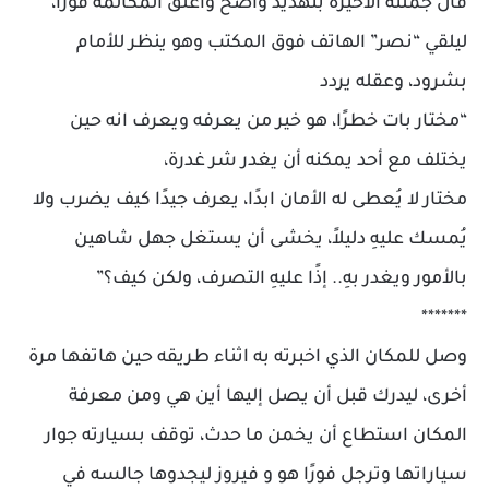
قال جملته الأخيرة بتهديد واضح واغلق المكالمة فورًا،
ليلقي “نصر” الهاتف فوق المكتب وهو ينظر للأمام
بشرود، وعقله يردد
“مختار بات خطرًا، هو خير من يعرفه ويعرف انه حين
يختلف مع أحد يمكنه أن يغدر شر غدرة،
مختار لا يُعطى له الأمان ابدًا، يعرف جيدًا كيف يضرب ولا
يُمسك عليهِ دليلاً، يخشى أن يستغل جهل شاهين
بالأمور ويغدر بهِ.. إذًا عليهِ التصرف، ولكن كيف؟”
*******
وصل للمكان الذي اخبرته به اثناء طريقه حين هاتفها مرة
أخرى، ليدرك قبل أن يصل إليها أين هي ومن معرفة
المكان استطاع أن يخمن ما حدث، توقف بسيارته جوار
سياراتها وترجل فورًا هو و فيروز ليجدوها جالسه في