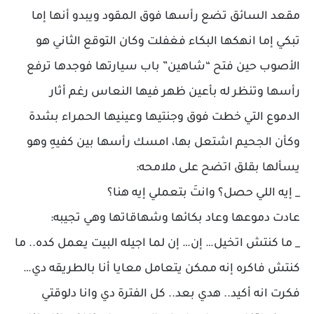
مقعد السائق تضع رأسها فوق المقود ويبدو أنها إما
تبكي إما انهكها البكاء فغفلت وكان التوقع الثاني هو
الأصوب حين فتح “شاهين” باب سيارتها فوجدها ترفع
رأسها وتنظر له بأعين ظهر فيها النعاس رغم أثار
الدموع التي خطت فوق وجنتيها وعينيها الحمراء بشدة
وكأن الجحيم اشتعل بها، امسك رأسها بين كفيهِ وهو
يسألها بقلق اتضح على ملامحه:
_ إيه اللي حصل؟ وانتَ بتعملي إيه هنا؟
عادت دموعها وعاد بكائها وشهاقاتها وهي تجيبه:
_ ما كنتش اتخيل… إن… إن لما اجيله البيت يعمل كده.. ما
كنتش فاكره إنه ممكن يتعامل معايا أنا بالطريقه دي…
فكرت انه أكيد.. هدي بعد.. كل الفترة دي وانا دلوقتي