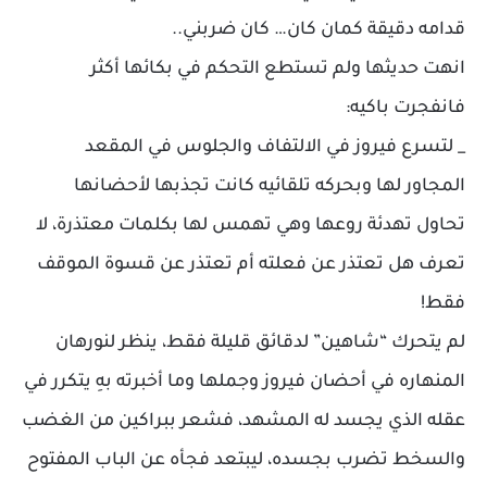
قدامه دقيقة كمان كان… كان ضربني..
انهت حديثها ولم تستطع التحكم في بكائها أكثر
فانفجرت باكيه:
_ لتسرع فيروز في الالتفاف والجلوس في المقعد
المجاور لها وبحركه تلقائيه كانت تجذبها لأحضانها
تحاول تهدئة روعها وهي تهمس لها بكلمات معتذرة، لا
تعرف هل تعتذر عن فعلته أم تعتذر عن قسوة الموقف
فقط!
لم يتحرك “شاهين” لدقائق قليلة فقط، ينظر لنورهان
المنهاره في أحضان فيروز وجملها وما أخبرته بهِ يتكرر في
عقله الذي يجسد له المشهد، فشعر ببراكين من الغضب
والسخط تضرب بجسده، ليبتعد فجأه عن الباب المفتوح