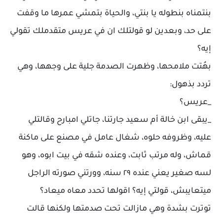
بنتمناه بنطوله يا بنتي، والحياة بتمشي عمرها ما وقفت
على حد، وبعدين لو قولتلك ان في عريس متقدملك تقولي
إيه؟
بهُتت ملامحها، وظهرت الصدمة جلية على وجهها، وهي
تردد بذهول:
_عريس؟
_يبقى ابن خالة أم سعيد جارتنا، جاتلي امبارح وقالتلي
عليه، وظروفه حلوه، شغال عامل في مصنع على ماكنة
قماش، وله مرتب ثابت، وعنده شقه في بيت ابوه، وهو
لسه صغير يعني عنده ٢٩ سنه، وورتني صورته الراجل
ميتعايبش، قولتي إيه؟ اقولها تحدد معاه ميعاد؟
توترت بشدة وهي مازالت تحت صدمتها ولكنها قالت