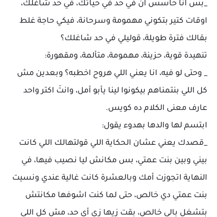
_بس انا حاسس ان في حد في حياتك، في حد شاغلك،
اوقات كتير بتكوني مهمومة وسرحانة، فيكي حاجة غلط
بقالك فترة طويلة، قوليلي في حد شاغلك؟
تنهيدة قوية، حزينة، مهمومة، متألمة، ومقهورة:
_ وحتى لو فيه، انا يعني اللي هروح اخطبه؟ وبعدين مش
كل اللي بنتمناهم بيكونوا لينا يأبو أمل، وانتَ اكتر واحد
عارف معنى الكلام ده كويس.
ابتسم لها والدها بهدوء يقول:
_قصدك يعني عشان الحكاية اللي قولتهالك اللي كانت
بيني وبين بنت عمتي، بس مكانش ليا نصيب فيها، في
النهاية اتجوزت أمك وبالعشرة كانت غالية عندي ونسيت
بنت عمتي دي خالص، حتى لما كنت اشوفها مكانتش
بتشغل بالي خالص، بقت زيها زي أي حد، مش كل اللي