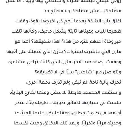
روحي عيشي عيشته الحرام واتبسطي بيها وبيه.. انا مش
محتاجك… مش محتاجك ولا محتاج حد.
اغلق باب الشقة بعدما نجح في اخرجها بقوة، وقفت
ظهرها للباب وعيناها ثابتة بشكل مخيف، وكأنها تلقت
خبر وفاة أحدهم للتو، من هذا؟ أهذا شقيقها؟ أهذا هو
مازن الذي عاشرته لسنوات؟ مازن الذي فضلته على أخيها
ووقفت بصفه ضد الآخر، مازن الذي كانت تراعي مشاعره
وتتواصل مع “شاهين” سرًا كي لا تضايقه؟
تحرك بآلية تامة، لم تبكي ولم تذرف دمعة أخرى،
واستقلت المصعد هابطة للاسفل ومنها لخارج البناية،
جلست في سيارتها لدقائق طويلة… طويلة جدًا، تنظر
أمامها في صمت مطبق، وعقلها يكرر عليها المشهد
وحديثه مرارًا وتكرارًا، وبعد تلك الدقائق وجدت نفسها