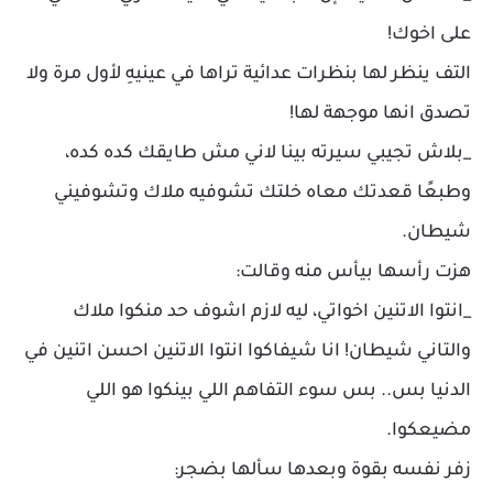
على اخوك!
التف ينظر لها بنظرات عدائية تراها في عينيهِ لأول مرة ولا
تصدق انها موجهة لها!
_بلاش تجيبي سيرته بينا لاني مش طايقك كده كده،
وطبعًا قعدتك معاه خلتك تشوفيه ملاك وتشوفيني
شيطان.
هزت رأسها بيأس منه وقالت:
_انتوا الاتنين اخواتي، ليه لازم اشوف حد منكوا ملاك
والتاني شيطان! انا شيفاكوا انتوا الاتنين احسن اتنين في
الدنيا بس.. بس سوء التفاهم اللي بينكوا هو اللي
مضيعكوا.
زفر نفسه بقوة وبعدها سألها بضجر: