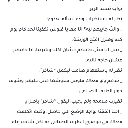
نوايه تسند الزير.
نظر له باستغراب وهو يسأله بهدوء:
_ وانتَ جايبهم ليه؟ انا معايا فلوس تكفينا لحد كام يوم
كده وهنزل افتح الورشة.
_ بس انا مش جايبهم عشان اكلنا وشربنا، انا جايبهم
عشان حاجه تانيه.
نظر له باستفهام صامت ليكمل “شاكر”:
_ خدهم ولو معاك فلوس محوشها كمل عليهم وشوف
حوار الطرف الصناعي.
تغيرت ملامحه ولم يجيب، ليقول “شاكر” بإصرار:
_ احنا اتفقنا نواجه الوضع اللي حاصل، وكنت اتكلمت
معاك في موضوع الطرف الصناعي ده لكن شايف إنك