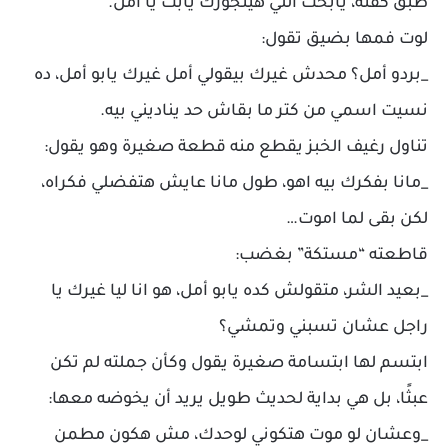
طبق كفتة، يابخت اللي هيتجوزك يابت يا أمل.
لوت فمها بضيق تقول:
_بردو أمل؟ محدش غيرك بيقولي أمل غيرك يابو أمل، ده
نسيت اسمي من كتر ما بقاش حد يناديني بيه.
تناول رغيف الخبز يقطع منه قطعة صغيرة وهو يقول:
_مانا بفكرك بيه اهو، طول مانا عايش هتفضلي فكراه،
لكن بقى لما اموت…
قاطعته “مستكة” بغضب:
_بعيد الشر، متقولش كده يابو أمل، هو انا ليا غيرك يا
راجل عشان تسبني وتمشي؟
ابتسم لها ابتسامة صغيرة يقول وكأن جملته لم تكن
عبثًا، بل هي بداية لحديث طويل يريد أن يخوضه معها:
_وعشان لو موت هتكوني لوحدك، مش هكون مطمن