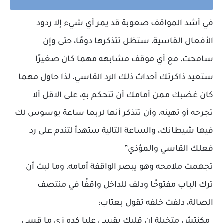
في أشد المواقف صعوبة قد يمر أي شيء إلا ردود
الأفعال القاسية، ستظل تتذكرها دومًا، حتى وإن
سامحت، مع أي موقف مشابهه مهما كان صغيرًا
ستعيد ذاكرتك أحداث ذلك الرد القاسي، لذا حاول مهما
كان غضبك ممن أمامك أن تتحكم بهِ، على الاقل ألا
تجرحه أو تهينه، وأن تتذكر أنها لربما ساعة يوسوس لك
فيها شيطانك، والساعة التالية ستهدأ لتندم على رد
فعلك القاسي والمؤذي”
تجهمت ملامحه وهو يبصر الواقفة أمامه، وما لبث أن
ترك الباب مفتوحًا ودلف للداخل واقفًا في منتصف
الصالة، دلفت خلفه تقول بعتاب:
_مكنتش متخيلة إن قلبك يقسي عليا كده زي ما قسي