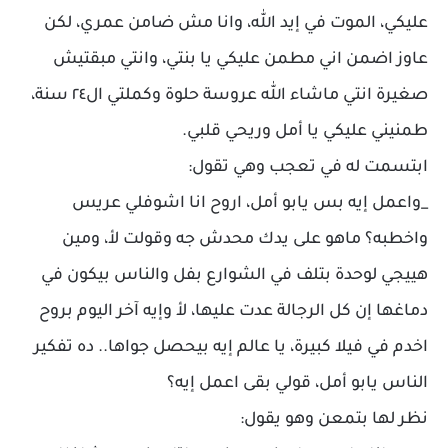
عليكي، الموت في إيد الله، وانا مش ضامن عمري، لكن
عاوز اضمن اني مطمن عليكي يا بنتي، وانتي مبقتيش
صغيرة انتي ماشاء الله عروسة حلوة وكملتي ال٢٤ سنة،
طمنيني عليكي يا أمل وريحي قلبي.
ابتسمت له في تعجب وهي تقول:
_واعمل إيه بس يابو أمل، اروح انا اشوفلي عريس
واخطبه؟ ماهو على يدك محدش جه وقولت لأ، ومين
هييجي لوحدة بتلف في الشوارع بفل والناس بيكون في
دماغها إن كل الرجالة عدت عليها، لأ وإيه آخر اليوم بروح
اخدم في فيلا كبيرة، يا عالم إيه بيحصل جواها.. ده تفكير
الناس يابو أمل، قولي بقى اعمل إيه؟
نظر لها بتمعن وهو يقول: