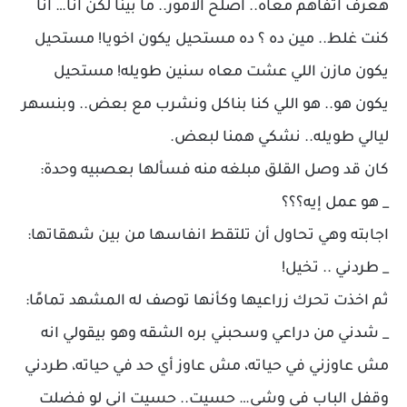
هعرف اتفاهم معاه.. اصلح الامور.. ما بينا لكن انا… انا
كنت غلط.. مين ده ؟ ده مستحيل يكون اخويا! مستحيل
يكون مازن اللي عشت معاه سنين طويله! مستحيل
يكون هو.. هو اللي كنا بناكل ونشرب مع بعض.. وبنسهر
ليالي طويله.. نشكي همنا لبعض.
كان قد وصل القلق مبلغه منه فسألها بعصبيه وحدة:
_ هو عمل إيه؟؟؟
اجابته وهي تحاول أن تلتقط انفاسها من بين شهقاتها:
_ طردني .. تخيل!
ثم اخذت تحرك زراعيها وكأنها توصف له المشهد تمامًا:
_ شدني من دراعي وسحبني بره الشقه وهو بيقولي انه
مش عاوزني في حياته، مش عاوز أي حد في حياته، طردني
وقفل الباب في وشي… حسيت.. حسيت اني لو فضلت