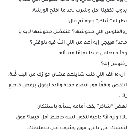
_ايوه بس بيكون غالي، وانا حاليًا الفلوس اللي معايا
يدوب تكفينا اكل وشرب لحد ما افتح الورشة.
نظر له “شاكر” بقوة ثم قال:
_والفلوس اللي محوشها؟ هتفضل محوشها لإيه يا
مجد؟ هييجي إيه أهم من اللي انتَ فيه دلوقتي؟
وكأنه تغافل عنها تمامًا فسأله:
_فلوس إيه؟
_ال١٥٠ ألف اللي كنت شايلهم عشان جوازك من البت فُلة.
انتفض واقفًا فور انتهاء جملة والده ليقول برفض قاطع:
_لأ..
نهض “شاكر” يقف أمامه يسأله باستنكار:
_لأ؟ وليه لأ؟ داهية لتكون لسه حاطط أمل فيها؟ فوق
لنفسك بقى يابني، فوق وشوف فين مصلحتك.