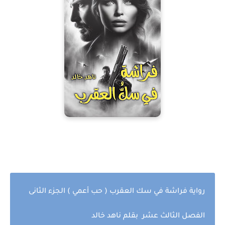
رواية فراشة في سك العقرب ( حب أعمي ) الجزء الثانى
الفصل الثالث عشر بقلم ناهد خالد