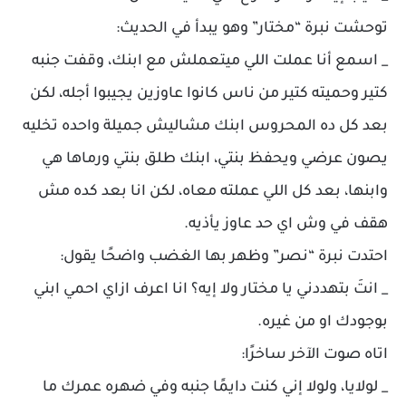
توحشت نبرة “مختار” وهو يبدأ في الحديث:
_ اسمع أنا عملت اللي ميتعملش مع ابنك، وقفت جنبه
كتير وحميته كتير من ناس كانوا عاوزين يجيبوا أجله، لكن
بعد كل ده المحروس ابنك مشاليش جميلة واحده تخليه
يصون عرضي ويحفظ بنتي، ابنك طلق بنتي ورماها هي
وابنها، بعد كل اللي عملته معاه، لكن انا بعد كده مش
هقف في وش اي حد عاوز يأذيه.
احتدت نبرة “نصر” وظهر بها الغضب واضحًا يقول:
_ انتَ بتهددني يا مختار ولا إيه؟ انا اعرف ازاي احمي ابني
بوجودك او من غيره.
اتاه صوت الآخر ساخرًا:
_ لولايا، ولولا إني كنت دايمًا جنبه وفي ضهره عمرك ما