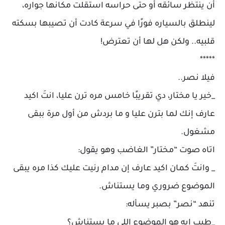
أن ينتظر سائقه أو حتى حراسه استقلت مكانها جواره،
لينطلق بالسياره فورًا في سرعة كادت أن تصيبها بسكته
قلبيه.. ولكن هل لها أن تعترض!
*****
فيلا نصر..
_خير يا مختار، دي تقريبًا خامس مره ترن عليا، انتَ اكيد
عارف إنك لما بترن عليا و ما بردش من أول مرة ببقى
مشغول.
اتاه صوت “مختار” الغاضب وهو يقول:
_ وانتَ كمان اكيد عارف إن مدام رنيت عليك كذا مره يبقى
الموضوع ضروري وما يستناش.
تنهد “نصر” بصبر يسأله:
_طيب إيه هو الموضوع اللي ما يستناش؟