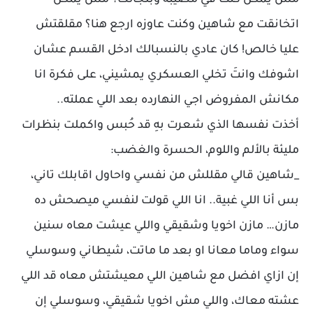
مش يمكن كنت في مصيبة وبلجألك؟ مش يمكن
اتخانقت مع شاهين وكنت عاوزه ارجع هنا؟ مقلقتش
عليا خالص! كان عادي بالنسبالك ادخل القسم عشان
اشوفك وانتَ تخلي العسكري يمشيني، على فكرة انا
مكانش المفروض اجي النهارده بعد اللي عملته..
أخذت نفسها الذي شعرت بهِ قد حُبس واكملت بنظرات
مليئة بالألم واللوم، الحسرة والغضب:
_شاهين قالي مقللش من نفسي واحاول اقابلك تاني،
بس أنا اللي غبية.. انا اللي قولت لنفسي ميصحش ده
مازن… مازن اخويا وشقيقي واللي عيشت معاه سنين
سواء وماما معانا او بعد ما ماتت، شيطاني وسوسلي
إن ازاي افضل مع شاهين اللي معيشتش معاه قد اللي
عشته معاك، واللي مش اخويا شقيقي، وسوسلي إن