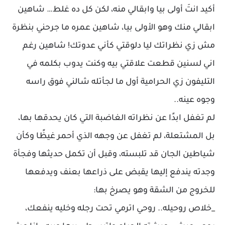
أكيد انتَ أولى بيا وابقالي منه، لكن كل ده غلط… شاهين
ابقالي منك وهو الأولى بيا، شاهين عمره ما جرحني بنظرة
مش زي نظراتك ليا دلوقتي كأني عدوتك! شاهين رغم
اني لسنين قطعت علاقتي بيه وكنت يدوب بكلمه في
التليفون زي الحرامية أول ما لجأتله شالني فوق راسه
وجوه عينه..
لم تغفل ابدًا عن نظراته الغاضبة التي كان يحدقها بها،
بل المشتعلة، لم تغفل عن وجهه الذي أحمر غيظًا وكأن
شياطين الجان قد تلبسته، وقبل أن تكمل حديثها وفجأة
وجدته يندفع إليها يقبض على ذراعها بعنف ويدفعها
للخروج من الشقة وهو يصرخ بها:
_خلاص روحيله.. روحي اترمي تحت رجله وخليه ينفعك،