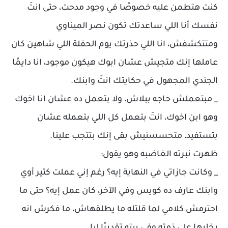
كنت هتطمن عليه خصوصًا في وجود مدحت، حتى انتَ
نفسك أنا اللي ساعدتك تكون نصر الميناوي
ومتتكشفش، انا اللي حذرتك يوم الحفلة اللي شاهين كان
عاملها إنك متجيش عشان ابوك هيكون موجود، انا دايمًا
الجندي المجهول في حكايتك انتَ وابنك.
_ مبتعملش حاجه ببلاش، ولا بتعمل ده عشان انا اخوك
وهو ابن اخوك، انتَ بتعمل كل اللي بتعمله عشان
بتستفيد، متحسسنيش بقى إنك بتتجب علينا.
ظهرت نبرته الغاضبه وهو يقول:
_ وكانت جازاتي في النهاية إيه؟ رغم إني عملت كتير أوي
وابنك عارف ده كويس وفي الآخر، كان عمل إيه؟ حتى ما
احترمش كلامي لما قلتله ما يطلقهاش، ما فكرش انه