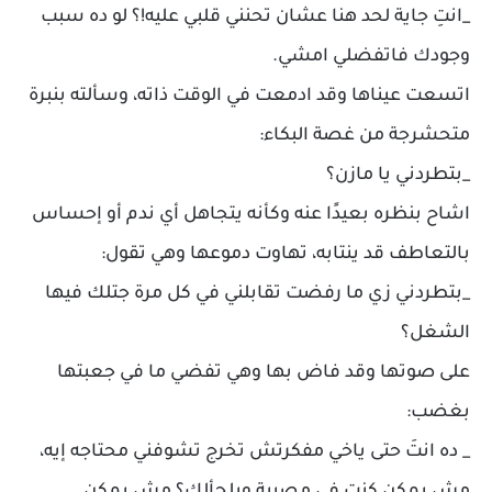
_انتِ جاية لحد هنا عشان تحنني قلبي عليه!؟ لو ده سبب
وجودك فاتفضلي امشي.
اتسعت عيناها وقد ادمعت في الوقت ذاته، وسألته بنبرة
متحشرجة من غصة البكاء:
_بتطردني يا مازن؟
اشاح بنظره بعيدًا عنه وكأنه يتجاهل أي ندم أو إحساس
بالتعاطف قد ينتابه، تهاوت دموعها وهي تقول:
_بتطردني زي ما رفضت تقابلني في كل مرة جتلك فيها
الشغل؟
على صوتها وقد فاض بها وهي تفضي ما في جعبتها
بغضب:
_ ده انتَ حتى ياخي مفكرتش تخرج تشوفني محتاجه إيه،