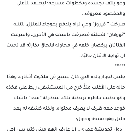
وهو يلتف بجسده وبخطوات مسرعه؛ ليصعد للأعلى
والمقصود معروف..
صرخت ” فيروز” وهي تراه يندفع بهوجاء للمنزل، لتنتبه
“نورهان” لفعلته فصرخت باسمه هي الأخرى، واسرعت
الفتاتان يركضان خلفه في محاوله لالحاق بكارثه قد تحدث
ان تواجه الاثنان حاليًا..
******
جلس لجوار ولده الذي كان يسبح في ملكوت أفكاره، وهذا
حاله على الأغلب منذُ خرج من المستشفى، ربط على فخذه
وهو يطيب خاطره بربطته تلك، لينظر له “مجد” بانتباه
فوجد معه ظرف لا يعرف محتواه، ولكنه كشفه له بعد
قليل وهو يفتحه ويقول:
_ دول تحويشة عمري.. انا عارف انهم مش كتير بس اهي