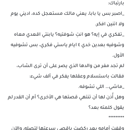
بارتباك:
_اصبر بس يا بابا، يعني مالك مستعجل كده، اديني يوم
ولا اتنين افكر.
_تفكري في إيه؟ هو انتِ شوفتيه؟ يابنتي اقعدي معاه
وشوفيه بعدين خدي ٤ ايام ياستي فكري، بس تشوفيه
الأول.
لم تجد مفر من والدها الذي يصر على أن ترى الشاب،
فقالت باستسلام وعقلها يفكر في ألف شيء:
_ماشي… اللي تشوفه.
وهل أُذن لها أن تنتهي قصتها هي الأخرى؟ أم أن القدر لم
يقول كلمته بعد؟
*********
وقفت أمامه بعد ركضت باقصى سرعتها لتصله، والآن