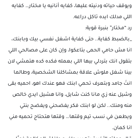
ويوقف حياته ودنيته عليها، كفايه أنانيه يا مختار… كفايه
اللي مدلك ايده تاكل دراعه.
رد “مختار” بنبرة قوية:
_بالضبط كفاية.. حتى كفاية اشغل نفسي بيك وبابنك،
انا مش حامي الحمى بتاعكوا، وإن كان على مصالحي اللي
بتقول انك بتردلي بيها اللي بعمله فكده كده هتمشي لان
بينا شغل ملوش علاقة بمشاكلنا الشخصية، وطالما
انتَ جامد وبتعرف تحمي ابنك فهو عندك اهو، احميه بقى
وشيل عنه زي مانا كنت شايل، وانا هشيل ايدي خالص
منه ومنك.. لكن لو ابنك فكر يفضحني ويفضح بنتي
ويطعن في نسب تيم وقتها… وقتها هتحتاج تحميه مني
انا كمان.