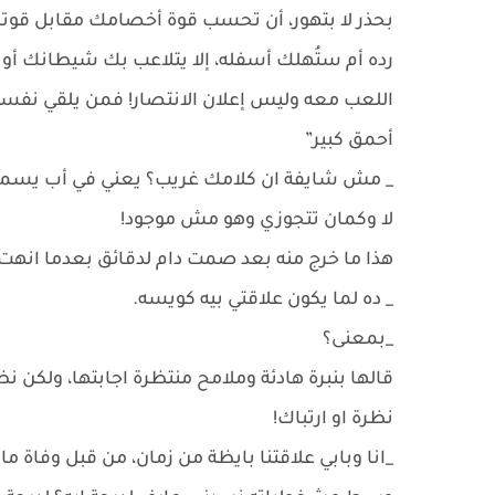
بحذر لا بتهور، أن تحسب قوة أخصامك مقابل قوتك
رده أم ستُهلك أسفله، إلا يتلاعب بك شيطانك
اللعب معه وليس إعلان الانتصار! فمن يلقي نفسه ف
أحمق كبير”
_ مش شايفة ان كلامك غريب؟ يعني في أب يسمح إ
لا وكمان تتجوزي وهو مش موجود!
هذا ما خرج منه بعد صمت دام لدقائق بعدما انهت
_ ده لما يكون علاقتي بيه كويسه.
_بمعنى؟
قالها بنبرة هادئة وملامح منتظرة اجابتها، ولكن ن
نظرة او ارتباك!
_انا وبابي علاقتنا بايظة من زمان، من قبل وفاة