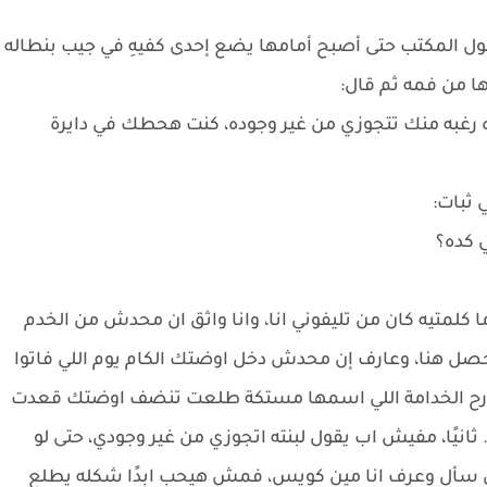
ول المكتب حتى أصبح أمامها يضع إحدى كفيهِ في جيب بنطاله
نها من فمه ثم قال:
 رغبه منك تتجوزي من غير وجوده، كنت هحطك في دايرة
 ثبات:
ي كده؟
ا كلمتيه كان من تليفوني انا، وانا واثق ان محدش من الخدم
حصل هنا، وعارف إن محدش دخل اوضتك الكام يوم اللي فاتوا
مبارح الخدامة اللي اسمها مستكة طلعت تنضف اوضتك قعدت
انيًا، مفيش اب يقول لبنته اتجوزي من غير وجودي، حتى لو
 سأل وعرف انا مين كويس، فمش هيحب ابدًا شكله يطلع