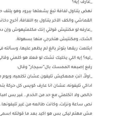
_عارف إيه؟
نهض يتناول لفافة تبغ يشعلها ببرود وهو يلتف ح
القماشي والكف الآخر يتناول بهِ اللفافة، أخرج دخا
_عارفه لو مكنتيش قولتي إنك مكلمتيهوش وإن ده
الشك، ومكنتيش هتخرجي منها بسهولة.
ابتلعت ريقها بتوتر بالغ لم يظهر عليها، وسألته في
_ليه؟ إيه اللي يخليك تشك لو فعلا هو كلمني وقال
رفع إصبعه الممسك بال”سيجار” وقال:
_اولاً، انتِ ممعكيش تليفون عشان تكلميه، ويوم م
اداكي تليفونه، عشان انا عارف كويس كل حركة بت
خالص ولا اتكلمتي مع حد من الخدم.. غير بس ا
نص ساعة ونزلت، وكانت طالعه من غير تليفونها.. ث
مش مهتم ليكي بس هو اكيد بعد ما قولتله اسمي