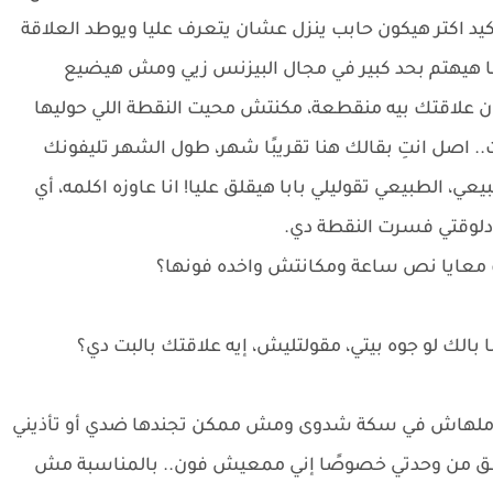
يد اكتر هيكون حابب ينزل عشان يتعرف عليا ويوطد العلاقة
عًا هيهتم بحد كبير في مجال البيزنس زيي ومش هيضيع
ان علاقتك بيه منقطعة، مكنتش محيت النقطة اللي حوليها
. اصل انتِ بقالك هنا تقريبًا شهر، طول الشهر تليفونك
الطبيعي تقوليلي بابا هيقلق عليا! انا عاوزه اكلمه، أي
ا دلوقتي فسرت النقطة دي.
 معايا نص ساعة ومكانتش واخده فونها؟
ك لو جوه بيتي، مقولتليش، إيه علاقتك بالبت دي؟
تها ملهاش في سكة شدوى ومش ممكن تجندها ضدي أو تأذيني
هطق من وحدتي خصوصًا إني ممعيش فون.. بالمناسبة مش