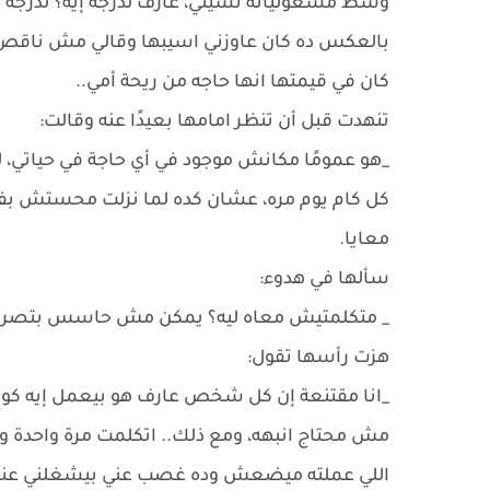
وسط مشغولياته نسيني، عارف لدرجة إيه؟ لدرجة إ
بالعكس ده كان عاوزني اسيبها وقالي مش ناقص 
كان في قيمتها انها حاجه من ريحة أمي..
تنهدت قبل أن تنظر امامها بعيدًا عنه وقالت:
_هو عمومًا مكانش موجود في أي حاجة في حياتي، 
كل كام يوم مره، عشان كده لما نزلت محستش بف
معايا.
سألها في هدوء:
_ متكلمتيش معاه ليه؟ يمكن مش حاسس بتصرفا
هزت رأسها تقول:
_انا مقتنعة إن كل شخص عارف هو بيعمل إيه كوي
مش محتاج انبهه، ومع ذلك.. اتكلمت مرة واحدة و
اللي عملته ميضعش وده غصب عني بيشغلني عنك” ت