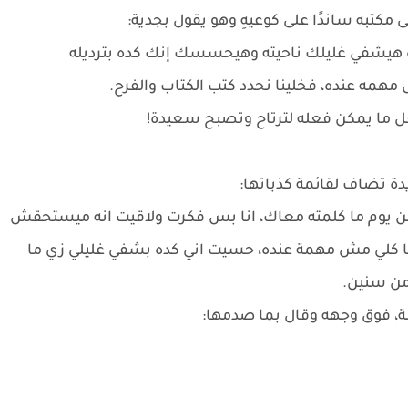
 مكتبه ساندًا على كوعيهِ وهو يقول بجدية:
وده هيشفي غليلك ناحيته وهيحسسك إنك كده بترديله
همه عنده، فخلينا نحدد كتب الكتاب والفرح.
ل ما يمكن فعله لترتاح وتصبح سعيدة!
دة تضاف لقائمة كذباتها:
 من يوم ما كلمته معاك، انا بس فكرت ولاقيت انه ميستحقش
 كلي مش مهمة عنده، حسيت اني كده بشفي غليلي زي ما
من سنين.
ة، فوق وجهه وقال بما صدمها: