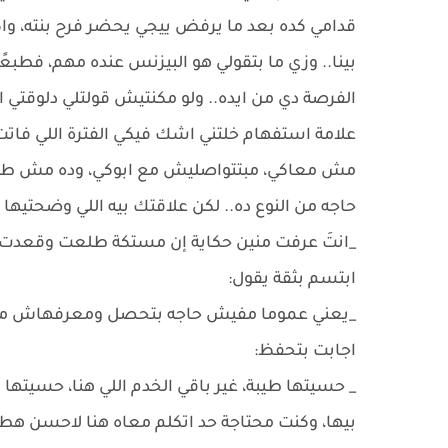
قدامي كده بعد ما يرفض ييجي يحضر فرح بنته، واك
بينا.. وزي ما بتقولي هو البيزنس عنده مهم، فطب
الفرصة دي من ايده.. ولو مكنتيش قولتلي دلوقتي 
علامة استفهام خلتني اشك فيكي الفترة اللي فاتت.
مش معاكي، مبتتواصليش مع ابوكي، وده مش طبيعي، 
حاجه من النوع ده.. لكن علاقتك بيه اللي وضحتيه
_انتَ عرفت منين حكاية إن مستكة طلعت وقعدت
ابتسم بثقة يقول:
_يعني عموما مفيش حاجه بتحصل ومعرفهاش ما بال
اجابت بتحفظ:
_ حسيتها طيبة، غير باقي الخدم اللي هنا، حسي
بيها، وكنت محتاجة حد اتكلم معاه هنا لاحسن 