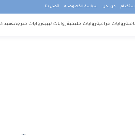
استخدام
من نحن
سياسة الخصوصيه
أتصل بنا
املة
روايات عراقية
روايات خليجية
روايات ليبية
روايات مترجمة
قيد كت