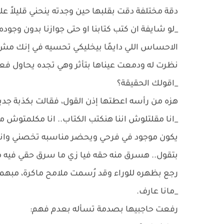
دقة مختلفة دقت بقلبها حين وجدته ينحني قليلاً على
_لو شايفة ان كتب كتابنا او حتى جوازنا بدون وج
الاحساس اللي دايمًا بيخليكي تحسيه في إنك مش م
نظرت له ودمعت عيناها بتأثر وهي تجده يحاول فع
_اقولك الحقيقة؟
هزه من رأسه اعطتها إذن القول، فقالت بكذبة جدي
_انا مقلتلوش اننا هنكتب الكتاب.. انا مكلمتوش
يكون موجود في فرحي ويحضر مناسبه تخصني وانا
بتقول.. هسرق منه حقه فيا زي ما سرق حقي فيه 
رجع بظهره للوراء وقد رُسمت ملامح ماكرة، مبهم
_مانا عارف.
رفعت حاجبيها بصدمة تسأله بعدم فهم: