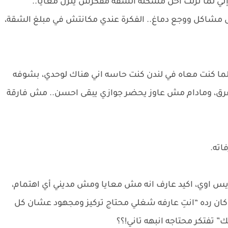
ني لما نزلت احل مشكلة الشقة مفكرش ينزل معايا..
مشاكل ووجع دماغ.. الفكرة عندي مكانتش في مبلغ الشقة،
لما كنت معاه في لندن كنت حاسه اني هناك لوحدي، بشوفه
رق، ومادام مش عاوز يحضر جوازي يبقى احسن.. مش فارقة
ته.
س اوي، اكيد عارف انه مش معايا ومش مديني أي اهتمام،
كان رده “انتِ عارفه شغلي محتاج تركيز ومجهود عشان كل
فتكر محتاجه انبهه تاني!؟؟