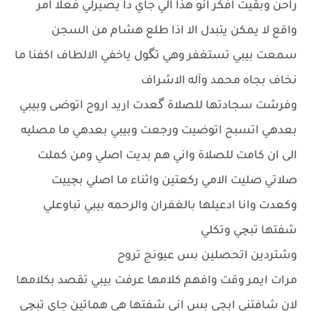
راحن وبقيت افكر انو هذا الي جاي دا يصيرلي فعلا امر
واقع لا يمكن يتبدل الا اذا طلع هشام من السجن
سمعت بيبي تستغفر وهي تگول ياخفي الالطاف اكفنا ما
نخاف بجاه محمد وآله الاشراف
وفرشت سجادتها للصلاة گعدت اريد اروح اتوضى وبيبي
بعدهي اتسبح اتوضيت ورجعت وبيبي بعدهي ما مصليه
الى ان كامت للصلاة واني هم بديت اصلي ومن كملت
صلاتي صليت الامي ركعتين واثناء ما اصلي بچييت
وكعدت وانا ادعيلها بالغفران والرحمه بيبي تباوعلي
شفتها تبچي وتكلي
وشتردين اتحصلين بس عيونج تروح
مرات ايمر وقت وافهم كلامها عرفت بيبي تقصد بكلامها
لان شافتني ابجي بس اني شفتها هي هماتين جاي تبچي