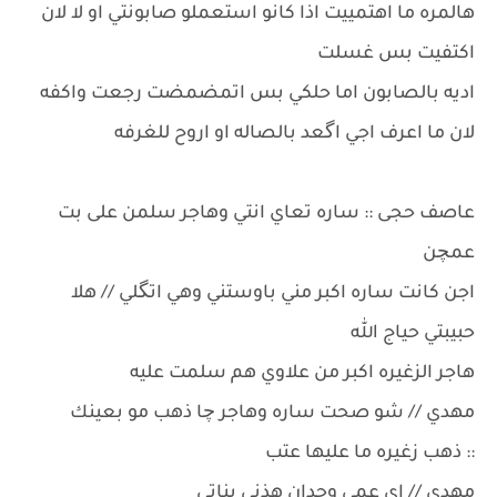
هالمره ما اهتمييت اذا كانو استعملو صابونتي او لا لان
اكتفيت بس غسلت
اديه بالصابون اما حلكي بس اتمضمضت رجعت واكفه
لان ما اعرف اجي اگعد بالصاله او اروح للغرفه
عاصف حجى :: ساره تعاي انتي وهاجر سلمن على بت
عمچن
اجن كانت ساره اكبر مني باوستني وهي اتگلي // هلا
حبيبتي حياج الله
هاجر الزغيره اكبر من علاوي هم سلمت عليه
مهدي // شو صحت ساره وهاجر چا ذهب مو بعينك
:: ذهب زغيره ما عليها عتب
مهدي // اي عمي وجدان هذني بناتي