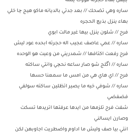
چيفن بهاء حجرته فووك يمنه
ساره وهي تضحك // بعد جدتي بالديانه ماكو هيج چا خلي
بهاء ينزل بذيچ الحجره
فرح // شلون ينزل بيها غير مالت ابوي
ساره // عمي عاصف عجيب اله حجرته ابحده عود ليش
فرح رفعت اكتافها // شمدريني من وعيت هو الوحده
ساره // اگلج شو صار ساعه نحچي وانتي ساكته
فرح // اي هاي هي من امس ما سمعنا حسها
ساره // شوفي خيه ما يصير اتظلين ساكته سولفي
فضفضي
شفت فرح تلزمها من ايدها عرفتها اتريدها تسكت
وصارن ايسالني
انتي بيا صف وليش ما اداوم واضطريت اجاوبهن لكن