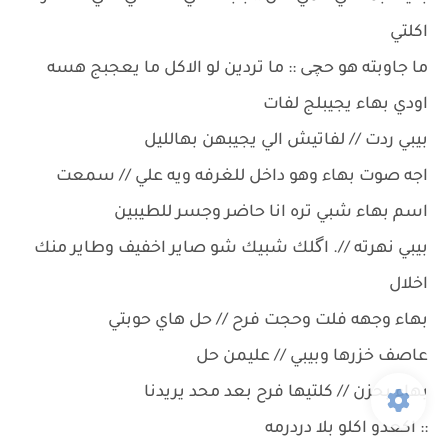
اكلتي
ما جاوبته هو حچى :: ما تردين لو الاكل ما يعجبج هسه
اودي بهاء يجيبلج لفات
بيبي ردت // لفاتيش الي يجيبهن بهالليل
اجه صوت بهاء وهو داخل للغرفه ويه علي // سمعت
اسم بهاء شبي تره انا حاضر وجسر للطيبين
بيبي نهرته //. اگلك شبيك شو صاير اخفيف وطاير منك
اخلال
بهاء وجهه فلت وحجت فرح // حل هاي حوبتي
عاصف خزرها وبيبي // عليمن حل
بهاء بحزن // كلتيها فرح بعد محد يريدنا
:: اكعدو اكلو بلا دردرمه