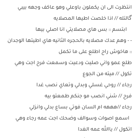
انتظرت الى ان يكملون باوعلي وهو عاكف وجهه بيبي
گالتله // اذا خلصت اطيها المصلايه
ابتسم :: بس هاي مصلايتي انا اصلي بيها
- - وهم عدك مصلايه بالحجره الثانيه هاي اطيتها الوجدان
:: هاخوش راح اطلع على ما تكمل
طلع عمو واني صليت ودعيت وسمعت فرح اجت وهي
تكول // ميته من الجوع
رجاء // روحي غسلي وبدلي وتعاي نصب غدا
فرح // شني انصب مو جنكم طمعتو بيه
رجاء //هههه ام السان فوتي بساع بدلي وانزلي
اسمع اصوات وسوالف وضحك اجت عمه رجاء وهي
اتكول // ياالله عمه الغدا