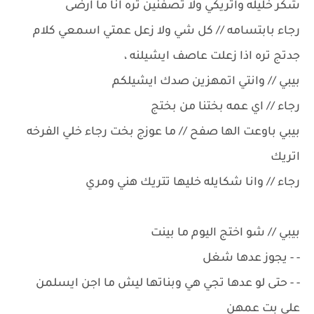
شكر خليله واتريكي ولا تصفنين تره انا ما ارضى
رجاء بابتسامه // كل شي ولا زعل عمتي اسمعي كلام
جدتج تره اذا زعلت عاصف ايشيلنه ،
بيبي // وانتي اتمهزين صدك ايشيلكم
رجاء // اي عمه بختنا من بختج
بيبي باوعت الها صفح // ما عوزج بخت رجاء خلي الفرخه
اتريك
رجاء // وانا شكايله خليها تتريك هني ومري
بيبي // شو اختج اليوم ما بينت
- - يجوز عدها شغل
- - حتى لو عدها تجي هي وبناتها ليش ما اجن ايسلمن
على بت عمهن