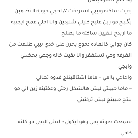
ولا جنج اتشوفينهن
بقيت ساكته وبيبي استردفت // احجي حبوبه لاتضمين
بگلبج مو زين عليج كليلي شتردين وانا اخلي عمج ايجيبه
ما اريدج تبقيين ساكته ما يصلح
كان جوابي كالعاده دموع يجرن على خدي بيبي طلعت من
الغرفه وهي تستغفر وانا بقيت خاله وجهي بحضني
وابجي
واحاجي باامي = ماما اشتاقيتلج فدوه تعالي
= ماما حبيبتي ليش هالشكل رحتي وعفتينه زين اني مو
بنتج حبيبتج ليش تركتيني
سمعت صوته يمي وهو ايكول :: ليش البجي مو كلنه
كافي