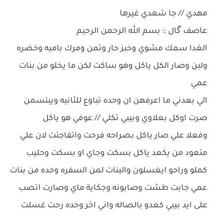
مهدي // جا شعدي غيرها
عاصف گال :: بسم الله الرحمن الرحيم
الغدا سمك مشوي وخبز حار وتمن ومرك باميه وخضره
ولبن وصار الكل ياكل وهو ساكت لكن ما يخلو من بنات
عمي
الي بعدني ما اعرفهن ان وحده تباوع للثانيه ويبتسمن
صرت اوكل بعلاوي وبيبي تكلي // عوفي هو ياكل
وفعلا علي صار ياكل بصراحه فرحت واتفاجئت لان علي
متعود من يكعد ياكل بسكت وجاي او بسكت وحليب
كملو وراحو ايغسلون والبنات لمن السفره وحده من بنات
عمي جابت طشت وصابونه وجكاية ماي وصارت اتصب
على ايد بيبي كعدو بالصاله واني اخر وحده رحت غسلت