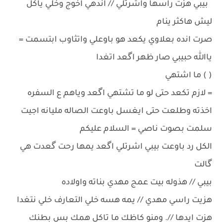
بيبي هزت راسها واشرتلي // اندهي اخوج وخلي ياكل
ليش هاكثر ينام
صرت انده بعلاوي يكعد هو باوعلي واتثاوب ابتسمت =
ياالله حبيبي صار ظهر اگعد اتغدا
( ) ما اشتهي
= لازم تكعد حتى لو ما تشتهي اگعد وياهم ع السفره
اخذته وطلعت حتى ايغسل باوعت الصاله مليانه اجيت
سلمت بصوت ناصي = السلام عليكم
الكل رد باوعت بيبي اشرتلي اگعد يمها رحت گعدت هي
گالت
بيبي // هذوله بيت عمج مهدي بناته واولاده
هزيت راسي مهدي // يمه هسه خلي التعارف خلي نتغدا
هزت ايدها //. ومنو كاظك ما تاكل همك بس بطنك