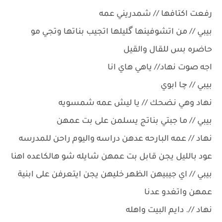
رفعت اكتافها // شمدريني عمه
بيبي // من اتشوفينها گليلها اتجيب بناتها وتجي مو
حاضره بس للقال والقيل
اجه صوت نهاد// ياهي هاي انا
بيبي // چا ابوي
نهاد وهي نضحك // يا ليش عمه شمسويه
بيبي // ما جبتي بناتج يسلمن على بت عمهن
نهاد // عمه البارحه عدهن دراسه واليوم راحن للمدرسه
عود بالليل يجن قابل بت عمهن شايله شو هالكاعده اهنا
بيبي // اي جيبيهن الظهر خليهن يجن ايتعرفن على ابنية
عمهن واتغدو عدنا
نهاد //. دايم البيت واهله