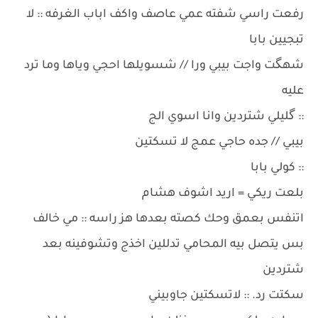
رفعت راسي شفته عمي عاصف واكف اباب الغرفه :: لا
تبجيين بابا
شهگت واجت بيبي ورا // شسويلها احجي وياها وما ترد
عليه
:: گليلي شتردين وانا اسوي الج
بيبي // جده حاجي عمج لا تسكتين
:: كولي بابا
بلعت ريكي = اريد اشوف هشام
اتنفس بعمق وحك كصته بعدها هز راسه :: مي خالف
بس يتصل بيه المحامي تدللين اخذج وتشوفينه بعد
شتردين
سكتت رد. :: لاتسكتين جاوبيني