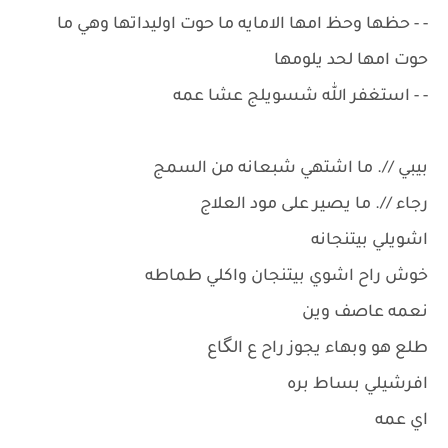
- - حظها وحظ امها الامايه ما حوت اوليداتها وهي ما
حوت امها لحد يلومها
- - استغفر الله شسويلج عشا عمه
بيبي //. ما اشتهي شبعانه من السمج
رجاء //. ما يصير على مود العلاج
اشويلي بيتنجانه
خوش راح اشوي بيتنجان واكلي طماطه
نعمه عاصف وين
طلع هو وبهاء يجوز راح ع الگاع
افرشيلي بساط بره
اي عمه