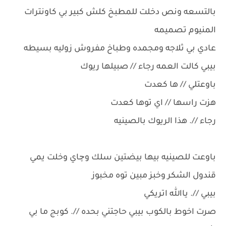
بالتسعه ونص دخلت للمطبخ كلش كبير بي كاونترات
المنيوم تصميمه
عادي بي ثلاجه ومجمده وطباخ مفروش زوليه بسيطه
بيبي كالت العمه رجاء // صبيلها ريوك
باوعتلي // ها كعدت
هزت راسها // اي توها كعدت
رجاء //. هذا الريوك بالصينيه
باوعت للصينيه بيها بيضتين سلك وچاي وخلت يمي
قندول الشكر وخبز مبين توه مخبوز
بيبي //. ياالله اتريكي
صرت اخوط بالكوب بيبي حاجتني بحده //. كوبج ما بي