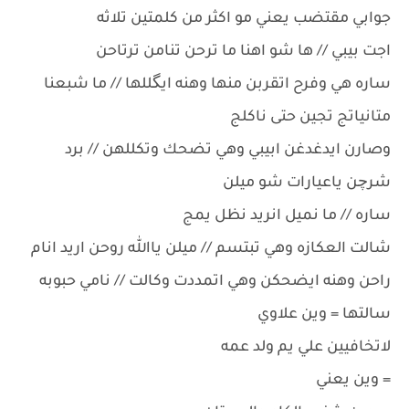
جوابي مقتضب يعني مو اكثر من كلمتين تلاثه
اجت بيبي // ها شو اهنا ما ترحن تنامن ترتاحن
ساره هي وفرح اتقربن منها وهنه ايگللها // ما شبعنا
متانياتج تجين حتى ناكلج
وصارن ايدغدغن ابيبي وهي تضحك وتكللهن // برد
شرچن ياعيارات شو ميلن
ساره // ما نميل انريد نظل يمج
شالت العكازه وهي تبتسم // ميلن ياالله روحن اريد انام
راحن وهنه ايضحكن وهي اتمددت وكالت // نامي حبوبه
سالتها = وين علاوي
لاتخافيين علي يم ولد عمه
= وين يعني