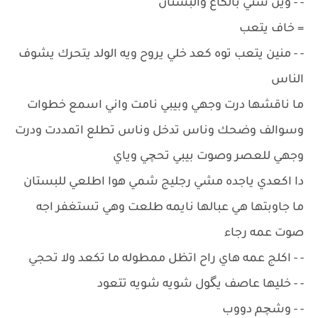
- - وين شني بالكاع والبستان
= خاف يتعب
- - منين يتعب توه كعد خلي يروح ويه الولد يتحرك يشوف
الناس
ما ناقشها درت وجهي وبيبي نامت واني اسمع خطوات
وسوالف وضحك وناس تدخل وناس تطلع اتمددت ودرت
وجهي للعصر وصوت بيبي تحچي وياي
دا اكعدي ياجده مشي رجليج شمي هوا اطلعي للبستان
ما جاوبتها هي عبالها نايمه طلعت وهي تستغفر اجه
صوت عمه رجاء
- - اكلج عمه هاي راح اتظل ممطوله ما تكعد ولا تحجي
- - خليها عاصف يگول شويه شويه تتعود
- - وشچم دووب