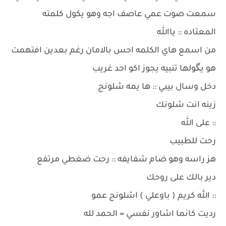
سمعت صوت عمي عاصف اجه وهو يكول كلمته
المعتاده :: ياالله
من اسمع هاي الكلمه احس بالامان رغم بعدين افتهمت
هو يگولها تنبيه يجوز اكو احد غريب
دخل وسال بيبي :: ها يمه شلونج
زينه انت شلونك
:: على الله
رحت للطبيب
هز راسه وهو ضام شفايفه :: رحت ضغطي مرتفع
دير بالك على روحك
:: الله كريم ( باوعلي ) اشلونج عمو
رديت كانما اشاور نفسي = الحمد لله