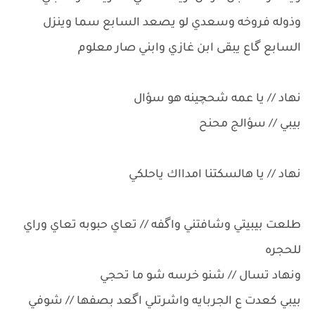
وذوله فروخه وسعدي لو يصعد السابع سما وينزل
السابع گاع يبقى ابن غازي وابني صار معلوم
نهاد // يا عمه شحچينه هو سؤال
بيبي // سؤالج محنح
نهاد // يا هالسكتنا امدااك ياحلكي
طلعت بيبيتي وشافتني واگفه // تعاي حبوبه تعاي وراي
للحجره
ونهاد تسال // شنو خرسه شو ما تحجي
بيبي كعدت ع الجربايه واشرتلي اگعد بصفها // شوفي