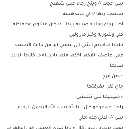
بيبي حجت // وينج رجاء جيبي شعدج
سمعت ردها // اي عمه هسه
اجت رجاء وجايبه صينيه بيها باذنجان مشوي وطماطه
كلي وشوربه وخبز حار ولبن
خلتها كدامهم الشي الي عجبني انو من جابت الصينيه
عمي عاصف اتلاكها اخذها منها باديناته ما خلاها اتدنك
سالها
:: وين فرح
جاي تقرا بغرفتها
:: صيحيها خلي تتعشى
راحت عمه وهو كال :: ياالله بسم الله الرحمن الرحيم
بيبي // اتدني جده اكلي
بقيت بمكاني عمي كال :: بابا تعاي اتعشي انتي الظهر ما