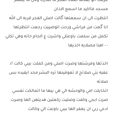
عرفت انو بعدها صلاة الفجر ما صارت ولان ما يمهم
مسجد فااكيد ما اسمع الاذان
انتظرت الى ان سمعتها گالت اصلي الفجر قربه الى الله
انا گمت من فراشي ورحت اتوضييت رجعت انتظرتها
تكمل من سلمت باوعتلي واشرت ع الجام خانه وهي تكلي
- - اهنا مصلايه اخذيها
اخذتها وفرشتها وصرت اصلي ومن كملت بيبي كالت //
عفيه بتي صلاتج لا تعوفينها تره البشر محد ايفيده بس
صلاته
اتخايلت امي والوحشه الي هي بيها ما اتمالكت نفسي
صرت ابجي وكفت وصليت ركعتين هديتهن الها وصرت
ادعي ربي ان يغفر الها بيبي باوعت الي وكالت