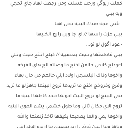
كملت ريوگي ورحت غسلت ومن رجعت نهاد جاي تحجي
ويه بيبي
- شني عمه صدك البنيه تبقى اهنا
بيبي هزت راسها // اي چا وين رايچ انخليها
- عود اگول لو تو...
بيبي قاطعتها وحجت بعصبيه // كبلج اختج حجت وخلي
اعودلج كلامي خاافن اختج ما وصلته الج هاي الفرخه
واخوها وذاك البلسجن اولاد ابني حالهم من حال بهاء
وفرح وفروخج اختج ما تريدها تروح البيتها جاهز لو ما تريد
تجي البيتج لو تروح البيت اخوتها محد كاظها البنيه ما
تروح الاي مكان ثاني وما طول خشمي يشم الهوى البنيه
واخوها يمي والما يعجبها بكيفها تاخذ زلمتها واالله
وياها وما الجن غرض اريد سعدي ما اريده الولد ابني