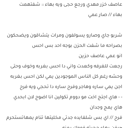
عاصف خزر مهدي ورجع حجى ويه بهاء :: شفتهمت
بهاء // صار عمي
شربو جاي وصارو يسولفون ومرات يتشاقون ويضحكون
بصراحه ما شفت الحزن بوجه احد بس احس
انو عمي عاصف حزين
رجعت للغرفه وكعدت واني دا احس بغربه وخوف وحتى
وحشه رغم كل الناس الموجودين يمي لكن احس بغربه
اجن يمي ساره وهاجر وفرح ساره دا تحجي ويه فرح
- - هاي اجتج اخت مو دووم تكولين انا اضوج لان ابحدي
هاي يمج وجدان
فرح // اي بس شلفايده جدتي مخليتها تنام يمهاتستحرم