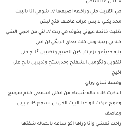
=. بيبي ما اشتهي
هي اتقربت مني ورافعه اصبعها //. شوفي انا بالبيت
محد يكلي لا بس مرات عاصف فنج ليش
ظليت فاتحه عيوني بخوف هي ردت //. لني من احچي الشي
كله بي زينيه ومن كلت تعاي اتريگي لن انتي
بنيه حديثه ولازم تتريكين الصبح وتضبين گلبج حتى
تتقوين وتگومين الشغلج ومدرستج وتديرين بالج على
اخيج
وهسه تعاي وراي
اتذكرت كلام خاله شيماء من اتكلي اسمعي كلام حبوبتج
وعمج عرفت انو هذا البيت الكل بي يسمع كلام بيبي
وعاصف
راحت تمشي وانا وراها اكو ساعه بالصاله شفتها