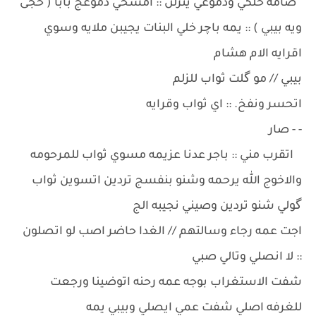
صامه حلكي ودموعي ينزلن :: امسحي دموعج بابا ( حجى
ويه بيبي ) :: يمه باچر خلي البنات يجيبن ملايه وسوي
اقرايه الام هشام
بيبي // مو گلت ثواب للزلم
اتحسر ونفخ. :: اي ثواب وقرايه
- - صار
اتقرب مني :: باجر عدنا عزيمه مسوي ثواب للمرحومه
والاخوج الله يرحمه وشنو بنفسج تردين اتسوين ثواب
گولي شنو تردين وصيني نجيبه الج
اجت عمه رجاء وسالتهم // الغدا حاضر اصب لو اتصلون
:: لا انصلي وتالي صبي
شفت الاستغراب بوجه عمه رحنه اتوضينا ورجعت
للغرفه اصلي شفت عمي ايصلي وبيبي يمه