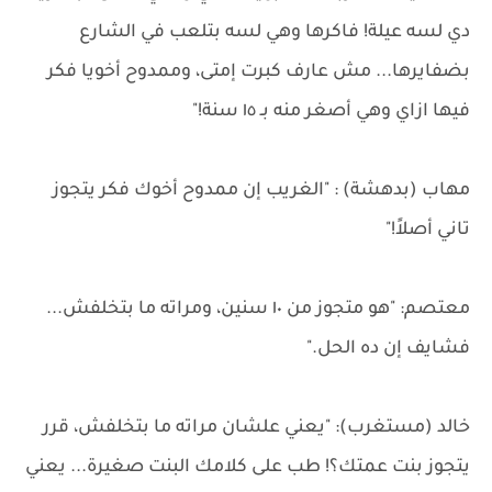
دي لسه عيلة! فاكرها وهي لسه بتلعب في الشارع
بضفايرها... مش عارف كبرت إمتى، وممدوح أخويا فكر
فيها ازاي وهي أصغر منه بـ ١٥ سنة!"
مهاب (بدهشة) : "الغريب إن ممدوح أخوك فكر يتجوز
تاني أصلاً!"
معتصم: "هو متجوز من ١٠ سنين، ومراته ما بتخلفش...
فشايف إن ده الحل."
خالد (مستغرب): "يعني علشان مراته ما بتخلفش، قرر
يتجوز بنت عمتك؟! طب على كلامك البنت صغيرة... يعني