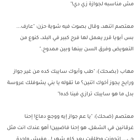
مش مناسبه لجوازة زي دي!"
معتصم اتنهد، وقال بصوت فيه شوية حزن: "عارف...
بس أبويا قرر يعمل لها فرح كبير في البلد، كنوع من
التعويض وفرق السن بينها وبين ممدوح."
مهاب (بضحك): "طب وأبوك سايبك كده من غير جواز
ورايح يجوز أخوك اتنين؟ ما تقوله يا بني يشوفلك عروسة
بدل ما هو سايبك ترازي فينا كده!"
معتصم (ضحك): "يا عم جواز إيه ووجع دماغ! إحنا
غرقانين في الشغل، هو إحنا فاضيين! أهو عندك انت مثل
حي... اتجوزت وطلقت بعد كام شهر !.. مفيش واحدة