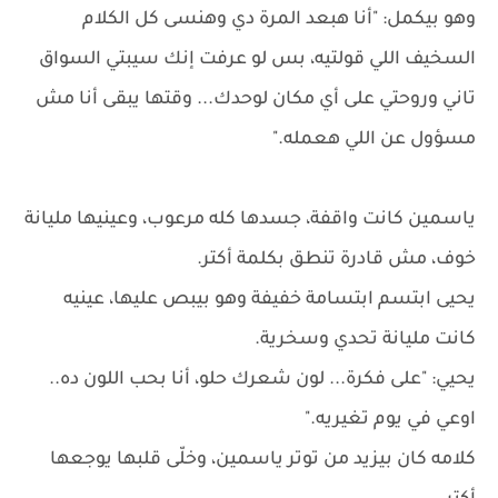
وهو بيكمل: "أنا هبعد المرة دي وهنسى كل الكلام
السخيف اللي قولتيه، بس لو عرفت إنك سيبتي السواق
تاني وروحتي على أي مكان لوحدك... وقتها يبقى أنا مش
مسؤول عن اللي هعمله."
ياسمين كانت واقفة، جسدها كله مرعوب، وعينيها مليانة
خوف، مش قادرة تنطق بكلمة أكتر.
يحيى ابتسم ابتسامة خفيفة وهو بيبص عليها، عينيه
كانت مليانة تحدي وسخرية.
يحيي: "على فكرة... لون شعرك حلو، أنا بحب اللون ده..
اوعي في يوم تغيريه."
كلامه كان بيزيد من توتر ياسمين، وخلّى قلبها يوجعها