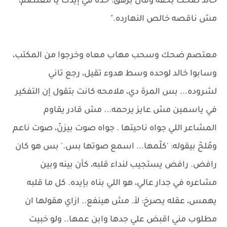
خالد ضحك بخفّة وقال بزهق:"خده في إيدك يا معتصم،
مش ناقصه خالص النهارده."
معتصم ضحك وسحب مهاب معاه وخرجوا من المكتب،
وسابوا خالد لوحده وسط هدوء تقيل، رجع تاني
لشروده... بس المرة دي، ملامحه كانت بتقول إن التفكير
في ياسمين مش عايز يرحمه... مش قادر يقاوم
المشاعر اللي جواه ناحيتها . جواه صوت بيزنّ، صوت ناعم
ومُلحّ بيقوله: 'كلّمها... اسمع صوتها بس.' بس هو كان
رافض. رافض يستجيب لنداء قلبه، كأن بينه وبين
مشاعره في جدار عالي، هو اللي بناه بإيده. كل ما قلبه
يهمس، عقله يصرخ: لأ. مش هينفع.. ازاي هقولها ان
مطلوب مني اقبض علي جدها وابن عمها.. ولو خبيت