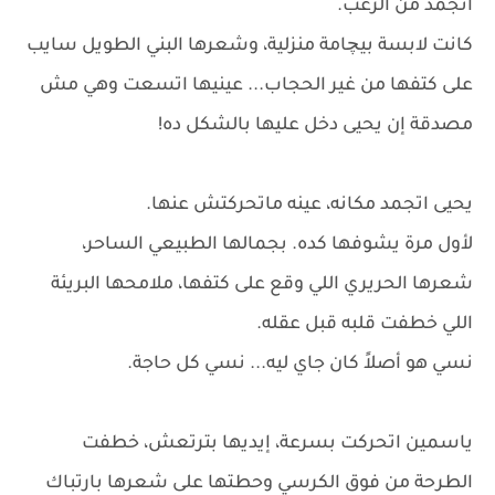
اتجمد من الرعب.
كانت لابسة بيچامة منزلية، وشعرها البني الطويل سايب
على كتفها من غير الحجاب... عينيها اتسعت وهي مش
مصدقة إن يحيى دخل عليها بالشكل ده!
يحيى اتجمد مكانه، عينه ماتحركتش عنها.
لأول مرة يشوفها كده. بجمالها الطبيعي الساحر،
شعرها الحريري اللي وقع على كتفها، ملامحها البريئة
اللي خطفت قلبه قبل عقله.
نسي هو أصلاً كان جاي ليه... نسي كل حاجة.
ياسمين اتحركت بسرعة، إيديها بترتعش، خطفت
الطرحة من فوق الكرسي وحطتها على شعرها بارتباك