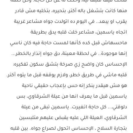
فتحت فيها قلبها ليه، وحكت له عن كل حاجة. وكل كلمة
منها كانت بتشغل باله أكتر، بتحيره، بتخليه مش قادر
يقرب او يبعد.. في اليوم ده اتولدت جواه مشاعر غريبة
اتجاه ياسمين، مشاعر خلت قلبه يدق بطريقة
ماحسهاش قبل كده كأنها لمست حاجة فيه كان ناسي
إنها موجودة.. في لحظة معينة، دق جواه إنذار بالخطر...
الإحساس كان واضح زي صرخة بتشق سكون تفكيره:
قلبه ماشي في طريق خطر، ولازم يوقفه قبل ما يتوه أكتر.
هو مش هيقدر ينكر إنه حس بإعجاب حقيقي ناحية
ياسمين قبل ما يعرف انها من عيلة الشرقاوي، بس
دلوقتي... كل حاجة اتغيرت. ياسمين تبقى من عيلة
الشرقاوي، العيلة اللي عليه يقبض عليهم متلبسين
بتجارة السلاح ، الإحساس اتحول لصراع جواه. بين قلبه