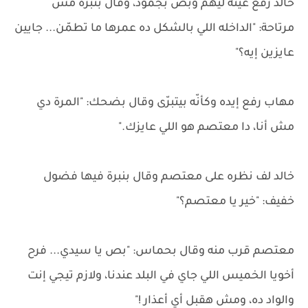
خالد رفع عينه ليهم وبص بجمود، وقال بنبرة مش
مرتاحة: "الداخله اللي بالشكل ده عمرها ما تطمّن... جايين
عايزين إيه؟"
مهاب رفع إيده وكأنّه بيتبرّى وقال بضحك: "المرة دي
مش أنا، دا معتصم هو اللي عايزك."
خالد لف نظره على معتصم وقال بنبرة فيها فضول
خفيف: "خير يا معتصم؟"
معتصم قرب منه وقال بحماس: "بص يا سيدي... فرح
أخويا الخميس اللي جاي في البلد عندنا، ولازم تيجي إنت
والواد ده، ومش هقبل أي أعذار !"