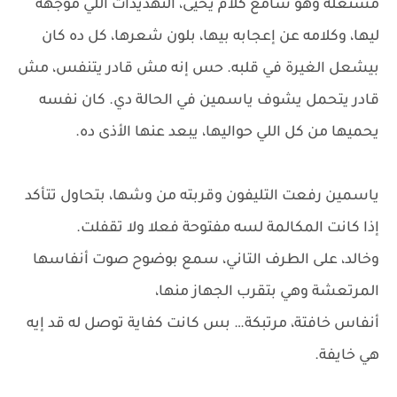
مشتعلة وهو سامع كلام يحيى، التهديدات اللي موجهة
ليها، وكلامه عن إعجابه بيها، بلون شعرها، كل ده كان
بيشعل الغيرة في قلبه. حس إنه مش قادر يتنفس، مش
قادر يتحمل يشوف ياسمين في الحالة دي. كان نفسه
يحميها من كل اللي حواليها، يبعد عنها الأذى ده.
ياسمين رفعت التليفون وقربته من وشها، بتحاول تتأكد
إذا كانت المكالمة لسه مفتوحة فعلا ولا تقفلت.
وخالد، على الطرف التاني، سمع بوضوح صوت أنفاسها
المرتعشة وهي بتقرب الجهاز منها،
أنفاس خافتة، مرتبكة… بس كانت كفاية توصل له قد إيه
هي خايفة.