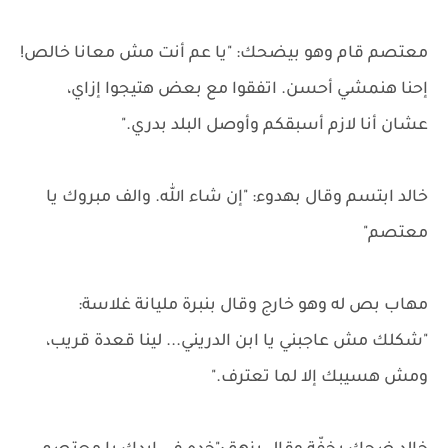
معتصم قام وهو بيضحك: "يا عم أنت مش معانا خالص!
إحنا هنمشي أحسن. اتفقوا مع بعض هتيجوا إزاي،
عشان أنا لازم أسبقكم وأوصل البلد بدري."
خالد ابتسم وقال بهدوء: "إن شاء الله. والف مبروك يا
معتصم"
مهاب بص له وهو خارج وقال بنبرة مليانة غلاسة:
"شكلك مش عاجبني يا ابن الدريني... لينا قعدة قريب،
ومش هسيبك إلا لما تعترف."