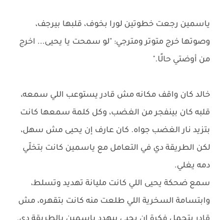
ياسمين رجعت خطوتين لورا بخوف، قلبها بيرجف،
وصوتها خرج متوتر ومترجي: "لو سمحت يا يحيى... اخرج
من أوضتي حالًا."
خالد كان واقف مكانه مش قادر يستوعب اللي سمعه،
قلبه كان بينفجر من الغضب، وكل كلمة سمعها كانت
بتزيد نار الغضب جواه. كان عارف إن يحيى مش سهل،
لكن الطريقة دي في التعامل مع ياسمين كانت بتخلّي
دمه يغلي.
سمع ضحكة يحيى اللي كانت مليانة تهديد وتسلط،
وابتسامة السخرية اللي طلعت منه كانت بتقهره، مش
قادر يتحمل فكرة إن يحيى بيهدد ياسمين بالطريقة دي.