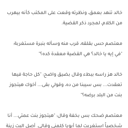
خالد تنهد بعمق، ونظرته وقعت على المكتب كأنه بيهرب
من الكلام، لمجرد ذكر القضية.
معتصم حس بقلقه، قرب منه وسأله بنبرة مستغربة:
"في إيه يا خالد؟ هي القضية معقدة كده؟"
خالد هز راسه ببطء وقال بضيق واضح: "كل حاجة فيها
تعقدت... بس سيبنا من ده، وقولي بقى... أخوك هيتجوز
بنت من البلد برضه؟"
معتصم ضحك بس بخفة وقال: "هيتجوز بنت عمتي... أنا
شخصياً استغربت لما أبويا كلمني وقالي. أصل البت زينة