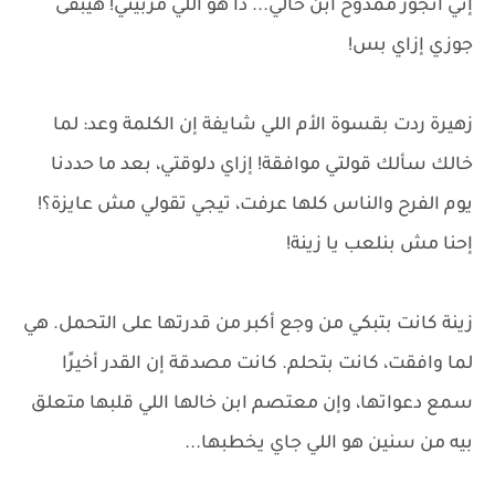
إني أتجوز ممدوح ابن خالي... دا هو اللي مربّيني! هيبقى
جوزي إزاي بس!
زهيرة ردت بقسوة الأم اللي شايفة إن الكلمة وعد: لما
خالك سألك قولتي موافقة! إزاي دلوقتي، بعد ما حددنا
يوم الفرح والناس كلها عرفت، تيجي تقولي مش عايزة؟!
إحنا مش بنلعب يا زينة!
زينة كانت بتبكي من وجع أكبر من قدرتها على التحمل. هي
لما وافقت، كانت بتحلم. كانت مصدقة إن القدر أخيرًا
سمع دعواتها، وإن معتصم ابن خالها اللي قلبها متعلق
بيه من سنين هو اللي جاي يخطبها...