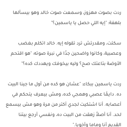
ردت بصوت مهزوز، وسمعت صوت خالد وهو بيسألها
بلهفة: "إيه اللي حصل يا ياسمين؟"
سكتت، ومقدرتش ترد تقوله إيه. خالد اتكلم بغضب
وعصبية، وكانوا واضحين جدًا في نبرة صوته: "هو اقتحم
الأوضة بتاعتك صح؟ وليه بيخوفك ويهددك كده؟"
ردت ياسمين ببكاء: "عشان هو كده من أول ما جينا البيت
ده. دايمًا عصبي وهمجي كده، ومش بيعرف يتحكم في
أعصابه. أنا اشتكيت لجدي أكتر من مرة وهو مش بيسمع
لحد. أنا أصلاً زهقت من البيت ده، ونفسي أرجع بيتنا
القديم أنا وماما وأخويا."