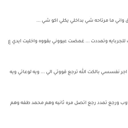
ني ما مرتاحه شي بداخلي يكلي اكو شي ...
لجربايه وتمددت ... غمضت عيووني بقووه واخليت ايدي ع
جر نفسسي بالكت الله ترجع قووتي الي ... ويه لوعاتي ويه
وب ورجع تمدد رجع اتصل مره ثانيه وهم محمد طفه وهم