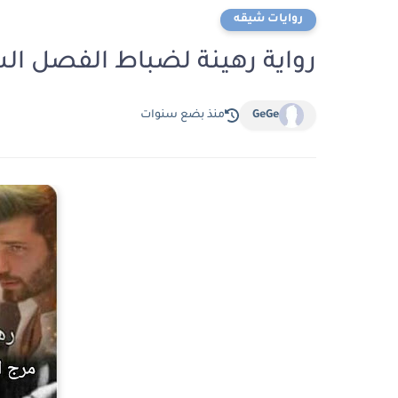
روايات شيقه
رواية رهينة لضباط الفصل السادس والع
GeGe
منذ بضع سنوات