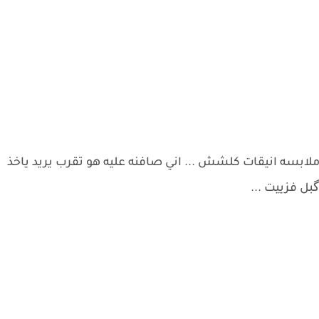
ابسه انيقات كلشش ... اني صافنه عليه هو تقرب يريد ياخذ
ل فزييت ...