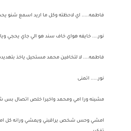
فاطمه..... اي لاحظته وكل ما اريد اسمع شنو يحج
نور.... خايفه هواي خاف سند هو الي جاي يحجي وياه
فاطمه.... لا لتخافين محمد مستحيل ياخذ بتهديده
نور..... اتمنى
مشينه ورا امي ومحمد واخيرا خلص اتصال بس شكل
امشي وحس شخص يراقبني ويمشي ورانه كل اما التف