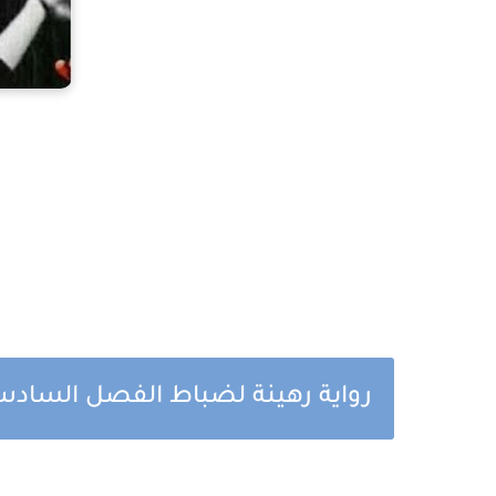
رواية رهينة لضباط الفصل السادس