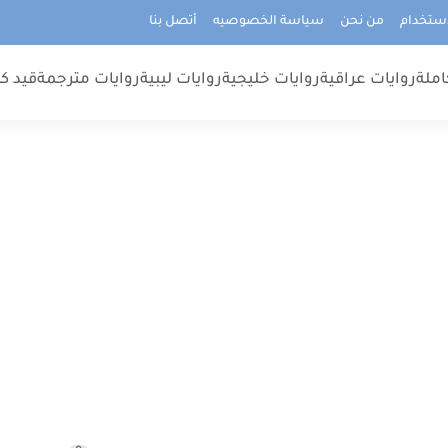
استخدام
من نحن
سياسة الخصوصيه
أتصل بنا
املة
روايات عراقية
روايات خليجية
روايات ليبية
روايات مترجمة
قيد كت