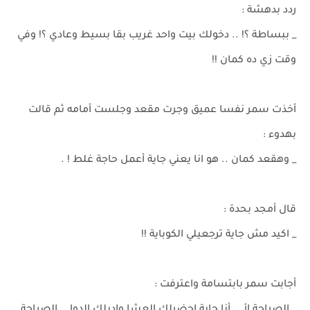
ردد بدهشة :
_ ببساطة ؟! .. دخولك بيت واحد غريب بقا بسيط وعادي ؟! وفي
وقت زي ده كمان !!
أخذت سمر نفسا عميق وجرت مقعد وجلست أمامه ثم قالت
بهدوء :
_ وهقعد كمان .. هو انا يعني جاية أعمل حاجة غلط ! .
قال أمجد بحدة :
_ اكيد مش جاية ترجعيلي الكوباية !!
أجابت سمر بابتسامة واعترفت :