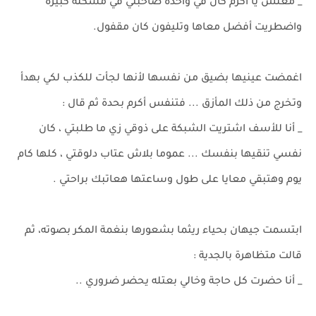
_ معلش يا أكرم كان في واحدة صاحبتي في مشكلة كبيرة
واضطريت أفضل معاها وتليفون كان مقفول.
اغمضت عينيها بضيق من نفسها لأنها لجأت للكذب لكي بهدأ
وتخرج من ذلك المأزق ... فتنفس أكرم بحدة ثم قال :
_ أنا للأسف اشتريت الشبكة على ذوقي زي ما طلبتي ، كان
نفسي تنقيها بنفسك ... عموما بلاش عتاب دلوقتي ، كلها كام
يوم وهتبقي معايا على طول وساعتها هعاتبك براحتي .
ابتسمت جيهان بحياء ريثما بشعورها بنغمة المكر بصوته، ثم
قالت متظاهرة بالجدية :
_ أنا حضرت كل حاجة وخالي بعتله يحضر ضروري ..