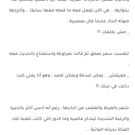
وتذكرت بعض الذكريات القريبة حينما أتى بالفعل ليسكن هنا
بجوارها .. هي الآن تفعل معه ما فعله معها سابقا .. وأخرجها
صوته الحاد عندما قال بعصبية :
_ مش بكلمك ؟!
تنفست سمر بعمق ثم قالت بمراوغة واستمتاع بالحديث معه
:
_ معرفش .. يمكن صدفة ويمكن قصد ، وهو أنا يعني كنت
دخلت في نيتك ؟!
شعر بالغيظ والغضب من اجابتها ، رغم أنه أحس أكثر بالحيرة
والرغبة الشديدة ليتذكر ماضيه وما الدور التي كانت تلعبه تلك
الفتاة بحياته الفائتة ...