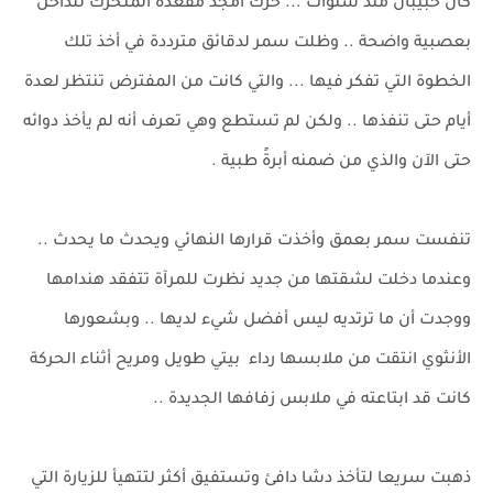
كان حبيبان منذ سنوات ... حرك أمجد مقعده المتحرك للداخل
بعصبية واضحة .. وظلت سمر لدقائق مترددة في أخذ تلك
الخطوة التي تفكر فيها ... والتي كانت من المفترض تنتظر لعدة
أيام حتى تنفذها .. ولكن لم تستطع وهي تعرف أنه لم يأخذ دوائه
حتى الآن والذي من ضمنه أبرةً طبية .
تنفست سمر بعمق وأخذت قرارها النهائي ويحدث ما يحدث ..
وعندما دخلت لشقتها من جديد نظرت للمرآة تتفقد هندامها
ووجدت أن ما ترتديه ليس أفضل شيء لديها .. وبشعورها
الأنثوي انتقت من ملابسها رداء بيتي طويل ومريح أثناء الحركة
كانت قد ابتاعته في ملابس زفافها الجديدة ..
ذهبت سريعا لتأخذ دشا دافئ وتستفيق أكثر لتتهيأ للزيارة التي