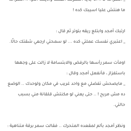
_ الصراحة لأ .. أنا جاية احضرلك العشا واديلك الدوا .. الصراحة
ما هنتش عليا اسيبك كده !
ارتبك أمجد وابتلع ريقه بتوتر ثم قال :
_ اعتبري نفسك عملتي كده ... لو سمحتي ارجعي شقتك حالًا.
اومأت سمر رأسها بالرفض والابتسامة لا زالت على وجهها
باستفزاز ، فأنفعل أمجد وقال :
_ مايصحش تفضلي مع واحد غريب في مكان ولوحدك .. الوضع
ده مش مريح ! .. حتى يعني لو مكنتش قلقانة مني بسبب
حالتي.
ونظر أمجد بألم لمقعده المتحرك .. فقالت سمر برقة متناهية :