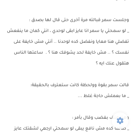
وجلست سمر قبالته مرة أخرى حتى قال لها بصدق :
_ لو سمحتي يا سمر انا عايز ابقى لوحدي ، انتي كمان ما ينفعش
تفضلي هنا معايا ونفضل كده لوحدنا .. أنتي مش خايفة على
نفسك ؟ .. مش خايفة لحد يشوفك هنا ؟ . ساعتها الناس
هتقول عنك ايه ؟
قالت سمر بقوة وولحظة كانت ستعترف بالحقيقة:
_ ما بعملش حاجة غلط ...
وهنا هتف بغضب وقال بأمر :
_ طالما كده مش نافع يبقى لو سمحتي ارجعي لشقتك عايز