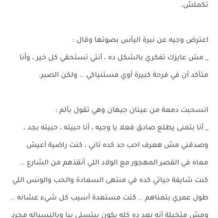
تكملش.
اعترض وجيه عن نبرة اليأس بصوتها وقال :
_ مش عايزك تفكري بالشكل ده ، أنتي تستحقي كل خير ، وأنا
متأكد أن في فرحة كبيرة أوي مستنياكي .. ولكن الصبر.
انسحبت دمعة من عينان جيهان وهي تقول بألم :
_ أنا بتمنى يطلع صادق فعلا يا وجيه ، أنا حبيته ، حبيته بجد ،
وصدقني مش هعرف احب حد كده تاني ، كنت راضية أعيش
معاه في القصر المهجور مع الولاد اللي أنقذهم من الشارع ..
كنت شايفة حياتي كده في منتهى السعادة والحب والونس اللي
طول عمري بتمناهم .. كنت مستعدة أسيب كل شيء عشانه ..
ومش متخيلة أنه بعد ده كله يكون بيتسلى بيا وبالنسباله مجرد