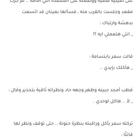
على صينية فضية ووضعته على المنضدة التي أمامه .. ثم جرت
مقعد وجلست بالقرب منه ، فسألها بعينان قد اتسعت
بدهشة وارتباك :
_ انتي هتعملي ايه ؟!
قالت سمر بابتسامة :
_ هأكلك بإيدي ..
قطب أمجد جبينه وظهر وجهه حاد ونظراته ثاقبة بتحذير وقال :
_ لأ .. هاكل لوحدي .
تركته سمر يأكل وراقبته بنظرة حنونة .. حتى توقف ونظر لها
قائلًا :