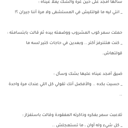
سألها أمجد على حين غرة والشك يملأ عيناه :
_ انتي ليه ما قولتليش في المستشفى ولا مرة أننا جيران ؟!
حملت سمر كوب المشروب ووضعته بيده ثم قالت بابتسامته :
_ كنت هتتنرفز أكتر .. وبعدين في حاجات كتير لسه ما
قولتهاش.
ضيق أمجد عيناه عليها بشك وسأل :
_ حسيت بكده .. والأفضل أنك تقولي كل اللي عندك مرة واحدة
..
تلاعبت سمر بفكره وذاكرته المفقودة وقالت باستفزاز :
_ كل شيء وله آوان ، ما تستعجلش ..