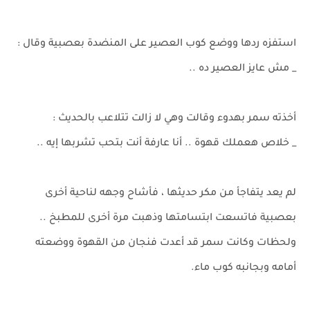
استفزه ردها ووضع كوب العصير على المنضدة بعصبية وقال :
_ مش عايز العصير ده ..
أخذته سمر بهدوء وقالت وهي لا زالت تتلاعب بالحديث :
_ خلاص هعملك قهوة .. أنا عارفة أنت بتحب تشربها إيه ..
لم يعد يتفاجأ من مكر حديثها ، فأشاح وجهه لناحية أخرى
بعصبية فاتسعت ابتسامتها وذهبت مرة أخرى للمطبخ ..
ولحظات وكانت سمر قد أعدت فنجان من القهوة ووضعته
أمامه وبجانبه كوب ماء.