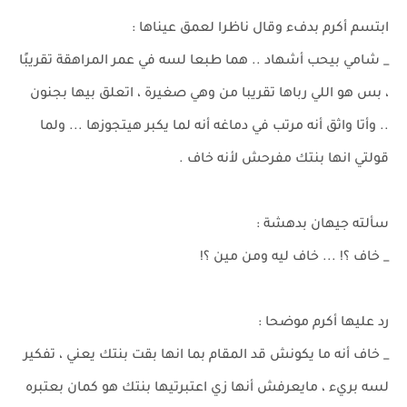
ابتسم أكرم بدفء وقال ناظرا لعمق عيناها :
_ شامي بيحب أشهاد .. هما طبعا لسه في عمر المراهقة تقريبًا
، بس هو اللي رباها تقريبا من وهي صغيرة ، اتعلق بيها بجنون
.. وأتا واثق أنه مرتب في دماغه أنه لما يكبر هيتجوزها ... ولما
قولتي انها بنتك مفرحش لأنه خاف .
سألته جيهان بدهشة :
_ خاف ؟! ... خاف ليه ومن مين ؟!
رد عليها أكرم موضحا :
_ خاف أنه ما يكونش قد المقام بما انها بقت بنتك يعني ، تفكير
لسه بريء ، مايعرفش أنها زي اعتبرتيها بنتك هو كمان بعتبره