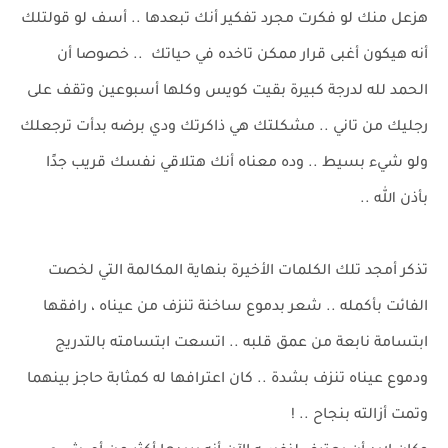
هزعل منك لو فكرت مجرد تفكير أنك تبعدها .. أسف لو قولتلك
أنه هيكون أغبى قرار ممكن تاخده في حياتك .. خصوصا أن
الحمد لله لدرجة كبيرة بقيت كويس وكلها أسبوعين وتقف على
رجليك من تاني .. مشكلتك هي ذاكرتك ودي برضه بدأت ترجعلك
ولو شيء بسيط .. وده معناه أنك هتلاقي نفسك قريب جدًا
بأذن الله ..
تذكر أمجد تلك الكلمات الأخيرة بنهاية المكالمة التي لخصت
الفائت بأكمله .. شعر بدموع ساخنة تنزف من عيناه ، رافقها
ابتسامة نابعة من عمق قلبه .. اتسعت ابتسامته بالتدريج
ودموع عيناه تنزف بشدة .. كان اعترافها له كمثابة حاجز بينهما
وتمت أزالته بنجاح .. !