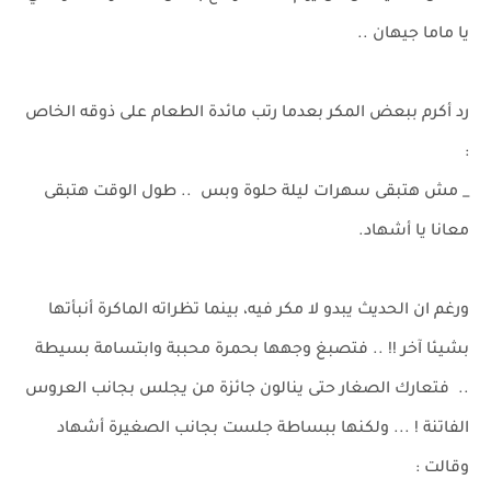
يا ماما جيهان ..
رد أكرم ببعض المكر بعدما رتب مائدة الطعام على ذوقه الخاص
:
_ مش هتبقى سهرات ليلة حلوة وبس .. طول الوقت هتبقى
معانا يا أشهاد.
ورغم ان الحديث يبدو لا مكر فيه، بينما تظراته الماكرة أنبأتها
بشيئا آخر !! .. فتصبغ وجهها بحمرة محببة وابتسامة بسيطة
.. فتعارك الصغار حتى ينالون جائزة من يجلس بجانب العروس
الفاتنة ! ... ولكنها ببساطة جلست بجانب الصغيرة أشهاد
وقالت :