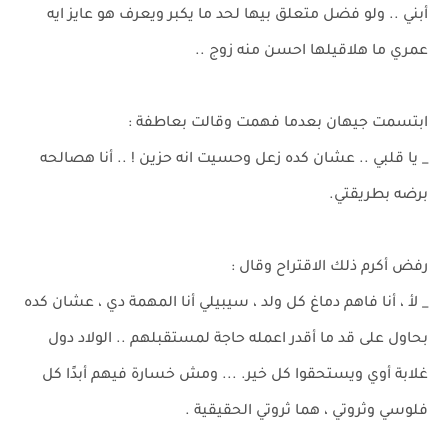
أبني .. ولو فضل متعلق بيها لحد ما يكبر ويعرف هو عايز ايه
عمري ما هلاقيلها احسن منه زوج ..
ابتسمت جيهان بعدما فهمت وقالت بعاطفة :
_ يا قلبي .. عشان كده زعل وحسيت انه حزين ! .. أنا هصالحه
برضه بطريقتي.
رفض أكرم ذلك الاقتراح وقال :
_ لأ ، أنا فاهم دماغ كل ولد ، سيبيلي أنا المهمة دي ، عشان كده
بحاول على قد ما أقدر اعمله حاجة لمستقبلهم .. الولاد دول
غلابة أوي ويستحقوا كل خير. ... ومش خسارة فيهم أبدًا كل
فلوسي وثروتي ، هما ثروتي الحقيقية .