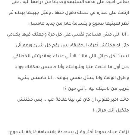
تحامل أمجد على قدمه السليمة وجذبها من ذراعها اليه ، حتى
ارتمت على صدره في لحظة ذهول منها ، وقبّل جبينها ببطء ثم
نظر لعينيها بدموع وابتسامة عادا من جديد هامسا :
_ أنا اللي مش هسامح نفسي على كل مرة وجعتك فيها بكلامي
حتى لو مكنتش أعرف الحقيقة، بس رغم كل شيء ورغم أني
نسيت كل حياتي اللي فاتت الا أني عندك ومقدرتش اتخطاكي
،من أول ما فتحت عنيا وشوفتك وأنا حاسس بمكانك جوايا
وطول الوقت وانا بسأل نفسي بتوهة .. أنا حاسس بشيء
غريب من ناحيتك ليه ..أنتي مين ؟!
كانت اكبر ظنوني أن كان في بينا علاقة حب .. بس مكنتش
متخيل أنك مراتي !
نزفت عيناه دموعا أكثر وقال بسعادة وابتسامة غارقة بالدموع :