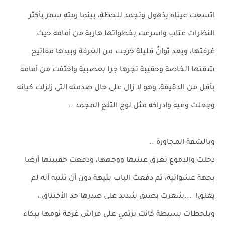
اتسعت عيناه بذهول وتجمد للحظة، بينما رمته سمر بأكثر
النظرات عتاب واسرعت بخطواتها هاربة من أمامه حيث
غرفتها، وبعد ثوانً قليلة خرجت من الغرفة وبيدها مفاتيح
شقتها الخاصة وحقيبة تجرها جرا بعصبية واختفت من أمامه
بأقل من الدقيقة، وهو لا زال على حال صدمته التي زلزلت كيانه
وجعلت وعيه وادراكه مثل لوح الثلج المجمد ..
وبالشقة المجاورة ..
دخلت والدموع تغرق عينيها ووجهها، ودفعت حقيبتها أرضا
بجهة عشوائية، ثم دفعت الباب بتيهة دون أن تنتبه أنه لم
يغلق! ...شعرت بضيق شديد على صدرها حد الأختناق ،
وبلحظات بسيطة كانت ترتمي على فراش غرفة نومها ببكاء