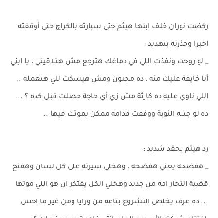
ركضت نوران خلف ابنها هيثم حتى سيارته بالكراچ حتى أوقفته
اخيرا وحذرته بتهديد :
_ لو روحت ونفذت اللي في دماغك هترجع مش هتلاقيني ، يا ابني
أنا خايفة عليك منه ، ده مجنون ومش هيسكت للي هتعمله ..
اللي ناوي عليه ده كارثة مش زي أي حاجة حصلت قبل كده ؟ ...
ده لو جتله النوبة ووقفت قدامه ممكن يموتك فيها ..
رد هيثم بحقد شديد :
_ هفضحه يعني هفضحه ، وهخلي سيرته على كل لسان وهفتح
قضية انتحار امه من جديد وهخلي الكل يفتكر ان هو اللي موتها
... ده عرف يخلص النشروع بتاعه من ورايا ومن غير ما احس