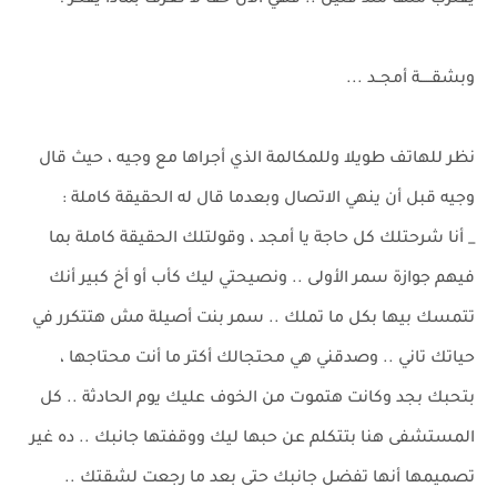
يقترب منها منذ قليل .. فهي الآن حقا لا تعرف بماذا يفكر !
وبشقـــــة أمجــد ...
نظر للهاتف طويلا وللمكالمة الذي أجراها مع وجيه ، حيث قال
وجيه قبل أن ينهي الاتصال وبعدما قال له الحقيقة كاملة :
_ أنا شرحتلك كل حاجة يا أمجد ، وقولتلك الحقيقة كاملة بما
فيهم جوازة سمر الأولى .. ونصيحتي ليك كأب أو أخ كبير أنك
تتمسك بيها بكل ما تملك .. سمر بنت أصيلة مش هتتكرر في
حياتك تاني .. وصدقني هي محتجالك أكتر ما أنت محتاجها ،
بتحبك بجد وكانت هتموت من الخوف عليك يوم الحادثة .. كل
المستشفى هنا بتتكلم عن حبها ليك ووقفتها جانبك .. ده غير
تصميمها أنها تفضل جانبك حتى بعد ما رجعت لشقتك ..