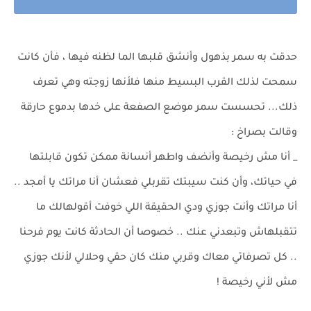
حدقت به سمر بذهول وأنشق قلبها الما لظنه فيها ، فأن كانت
سمحت لذلك القرب البسيط منها فلأنها زوجته وهي تعرف
ذلك... تحسست سمر موضع الصفعة على خدها بدموع حارقة
وقالت بصراخ :
_ أنا مش رخيصة وأنضف واطهر أنسانة ممكن تكون قابلتها
في حياتك، وأن كنت سيبتك تقربلي فعشان أنا مراتك يا أمجد ..
أنا مراتك وأنت جوزي ودي الحقيقة اللي خوفت أقولهالك ما
تتقبلهاش وتبعدني عنك .. خصوصا أن الحادثة كانت يوم فرحنا
.. كل تصرفاتي معاك وقربي منك كان حقي وحلالي لأنك جوزي
مش لأني رخيصة !