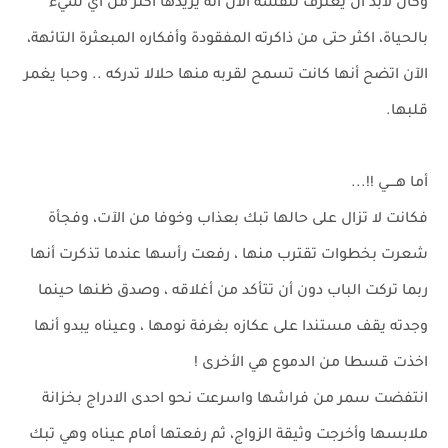
وكان لابد أن يعترف لنفسه الآن أنه يريدها أكثر من أي شيء
بالحياة، اكثر حتى من ذاكرته المفقودة وأفكاره المبعثرة التائهة،
الآن اتضح أنها كانت تسمح لقربه منها حلالا تدركه .. وحبا يغمر
قلبها.
أما هــــي !!...
فكانت لا تزال على حالها تبك بعذاب وخوفا من الآت، وفجأة
شعرت بخطوات تقترب منها ، رفعت رأسها عندما تذكرت أنها
ربما تركت الباب دون أن تتأكد من أغلاقه ، وصدق ظنها حينما
وجدته يقف مستندا على عكازه بغرفة نومها ، وعيناه يبدو أنها
اخذت قسطا من الدموع هي الأخرى !
انتفضت سمر من فراشها واسرعت نحو احدى الادراج بخزانة
ملابسها وأخرجت وثيقة الزواج، ثم رفعتها أمام عيناه وهي تبك