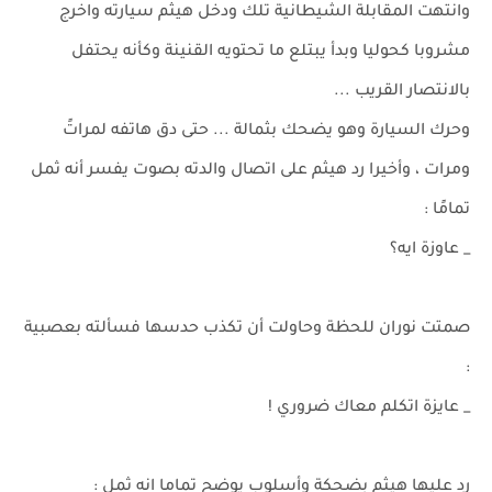
وانتهت المقابلة الشيطانية تلك ودخل هيثم سيارته واخرج
مشروبا كحوليا وبدأ يبتلع ما تحتويه القنينة وكأنه يحتفل
بالانتصار القريب ...
وحرك السيارة وهو يضحك بثمالة ... حتى دق هاتفه لمراتً
ومرات ، وأخيرا رد هيثم على اتصال والدته بصوت يفسر أنه ثمل
تمامًا :
_ عاوزة ايه؟
صمتت نوران للحظة وحاولت أن تكذب حدسها فسألته بعصبية
:
_ عايزة اتكلم معاك ضروري !
رد عليها هيثم بضحكة وأسلوب يوضح تماما انه ثمل :