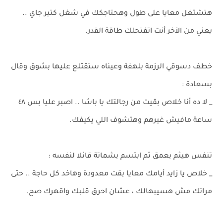
هتشتغل معايا على طول وهحتاجكك في شغل كتير جاي ..
يعني من الآخر أنت اتفتحلك طاقة القدر.
خطف دسوقي الرزمة بلهفة وعيناه ستقتلع عليها بشوق وقال
بسعادة :
_ لا ده أنا خلاص بقيت من رجالتك يا باشا .. اصبر عليا بس ٤٨
ساعة مافيش غيرهم وهتشوف اللي يكيفك.
تنفس هيثم بعمق ثم ابتسم بشماتة قائلا لنفسه :
_ خلاص يا زايد أيامك معايا بقت معدودة وهاخد كل حاجة .. حتى
مراتك مش هسيبهالك ، عشان احرق قلبك واقهرك صح.