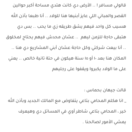
قالولي مسافر ! .. الأرض دي كانت هتدي مساحة أكبر حوالين
القصر والمباني اللي عايز أبنيها هنا للولاد .. أنا طبعا بأذن الله
هسيب كل واحد فيهم يشق طريقه زي ما يحب .. بس دي
هتبقى حاجة للزمن ليهم .. عشان محدش فيهم يحتاج لمخلوق
.. أنا بيعت شركتي وكل حاجة عشان أبني المشاريع دي هنا ..
المكان هنا بعد ١٠ أو ١٥ سنة هيكون في حتة تانية خالص .. يعني
على ما الولاد يكبروا ويقفوا على رجليهم
قالت جيهان بحماس :
_ انا هكلم المحامي بتاعي يتفاوض مع المالك الجديد وبأذن الله
خير ، المحامي بتاعي شاطر أوي في المسائل دي وهيعرف
يمشي الأمور لصالحنا .