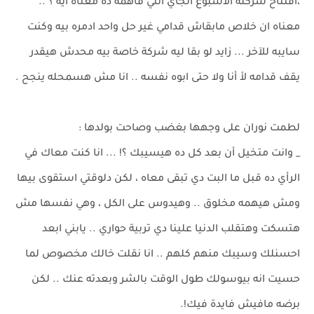
،افتتاح شركته الأسبوع الجاي انتي فاهمة ده معناه ايه ؟ ..
معناه ان خلاص مابقاش قدامي غير حل واحد ادمره بيه وكنت
سايبه للآخر ... زايد لو بقا ليه شركة خاصة بيه محدش هيقدر
يقف قدامه لأ أنا ولا حتى ابوه نفسه .. انا مش هسمحله ينجح .
لطمت نوران على وجهها بغضب وصاحت بولدها :
_ وانت متخيل أن بعد كل ده هيسيبك ؟! ... انا كنت معاك في
الرأي ده قبل ما البت دي تبقى معاه ، لكن دلوقتي استقوى بيها
ومش هيهمه مخلوق .. وهيدوس على الكل ، وهي نفسها مش
هتسكت وهتقلب الدنيا علينا دي تربية حواري .. يابني ابعد
احسنلك وسيبك منهم كلهم .. انا نقلت خالك مخصوص لما
حسيت انه بيوسولك طول الوقت بالشر وبعدته عنك .. لكن
برضه مافيش فايدة فيك!.