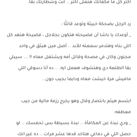
أكتر كل ما مكفأتك هتعلى أكتر .. أنت وشطارتك بقا.
رد الرجل بضحكة خبيثة وتوعد قائلًا :
_ أوعدك يا باشا أن فضيحته هتكون بجلاجل ، فضيحة هتهد كل
اللي بناه وهتدمر سمعته للأبد .. أصل مين هيثق في واحد
مجنون وكان في مصحة وقاتل أمه ويشتغل معاه !! ... سيبلي
بقا الطلعة دي وهتشوف هعمل ايه. .. ده أنا دسوقي اللي
مافيش مرة خيشت معاه ودايما بجيب جون..
ابتسم هيثم بانتصار وقال وهو يخرج رزمة مالية من جيب
معطفه:
_ ودي نبذة عن المكافأة .. نبذة بسيطة بس تحمسك .. لو
حصل اللي في دماغي هتاخد قدها عشر مرات .. ده غير انك