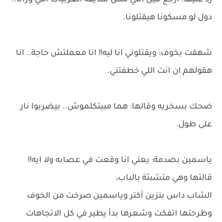
رد عليها: ارجع فين انتي مش شايفه العربيات اللي ورانا..
دول لو مسكونا هيقتلونا.
شهقت بخوف: ويقتلوني انا ليه!! انا معملتش حاجة.. انا
هقولهم ان انت اللي خطفتني.
ضحك بسخريه وقالها: هما مبيتكلموش.. بيضربوا نار
على طول.
ياسمين بصدمة: يعني انا وقعت في عصابه ولا ايه!!
قالتها وهي متشبثة بالباب،
الشاب داس بنزين آكتر وياسمين صرخت من الخوف
وطرحتها اتفكت وشعرها بدأ يطير في كل الاتجاهات