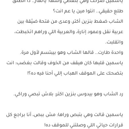
ياسمين صرخت وهي بتغطي وشها: يانهار.. دا الطلق
طلع حقيقي.. انتوا مين يا عم انت؟
الشاب ضغط بنزين أكتر، وعدى من فتحة ضيّقة بين
عربية نقل وعمود إنارة، والعربية اللي وراهم اتخبطت،
واتقلبت.
واحدة طارت.. قالها الشاب وهو بيبتسم لأول مرة.
ياسمين قلبها كان هيقف من الخوف وقالت بغضب: انت
بتضحك على الموقف الهباب إللي أحنا فيه ده؟!
رد الشاب وهو بيدوس بنزين اكتر: بلاش تبصي وراكي.
ياسمين قالت وهي بتبص وراها: مش ببص، أنا براجع كل
قرارات حياتي اللي وصلتني للموقف ده!