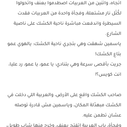
اتجاه، واتنين من العربيات اصطدموا بعنف واتحولوا
لكُتَل نار مشتعلة، وفجأة واحدة من العربيات فقدت
السيطرة واندفعت مباشرة ناحية الكشك على ناصية
الشارع.
ياسمين شهقت وهي بتجري ناحية الكشك: يالهوي عمو
بتاع الكشك!
جريت بأقصى سرعة وهي بتنادي: يا عمو، يا عمو، رد عليا،
انت كويس؟!
صاحب الكشك واقع على الأرض، والعربية اللي دخلت في
الكشك مبهدّلة المكان، وياسمين مش قادرة توصله
عشان تطمن عليه.
وفجأة، باب العربية اتفتح بعنف، وخرج منها شاب طويل،