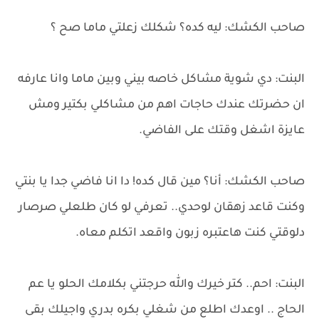
صاحب الكشك: ليه كده؟ شكلك زعلتي ماما صح ؟
البنت: دي شوية مشاكل خاصه بيني وبين ماما وانا عارفه
ان حضرتك عندك حاجات اهم من مشاكلي بكتير ومش
عايزة اشغل وقتك على الفاضي.
صاحب الكشك: أنا؟ مين قال كده! دا انا فاضي جدا يا بنتي
وكنت قاعد زهقان لوحدي.. تعرفي لو كان طلعلي صرصار
دلوقتي كنت هاعتبره زبون واقعد اتكلم معاه.
البنت: احم.. كتر خيرك والله حرجتني بكلامك الحلو يا عم
الحاج .. اوعدك اطلع من شغلي بكره بدري واجيلك بقى