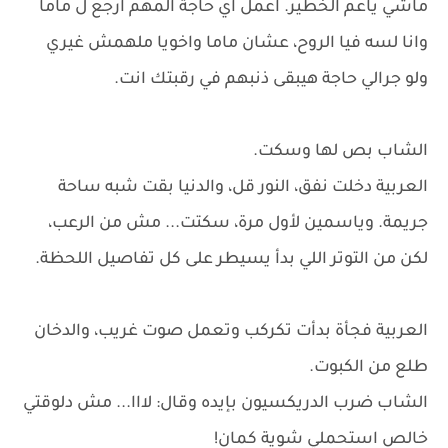
ماشي ياعم الخطير. اعمل اي حاجة المهم ارجع ل ماما
وانا لسه فيا الروح، عشان ماما واخويا ملهمش غيري
ولو جرالي حاجة هيبقى ذنبهم في رقبتك انت.
الشاب بص لها وسكت.
العربية دخلت نفق، النور قل، والدنيا بقت شبه ساحة
جريمة. وياسمين لأول مرة، سكتت... مش من الرعب،
لكن من التوتر اللي بدأ يسيطر على كل تفاصيل اللحظة.
العربية فجأة بدأت تكركب وتعمل صوت غريب، والدخان
طلع من الكبوت.
الشاب ضرب الدريكسيون بإيده وقال: لااا... مش دلوقتي
خالص استحملي شوية كمان!