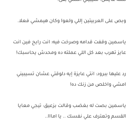
لسه عايش. سيبيني امشي بقى!
وبص على العربيتين إللي ولعوا وكان هيمشي فعلا.
ياسمين وقفت قدامه وصرخت فيه: انت رايح فين انت
عايز تهرب بعد كل اللي عملته ده ومحدش يحاسبك!
رد عليها ببرود: انتي عايزة إيه دلوقتي عشان تسيبيني
امشي واخلص من زنك ده!
ياسمين بصت له بغضب وقالت بزعيق: تيجي معايا
القسم وتعترف علي نفسك .. يا امااا..