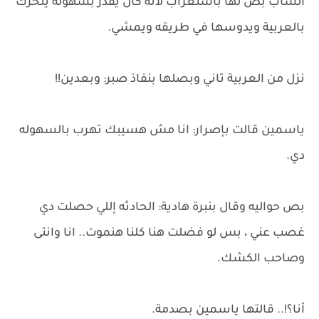
الشاب بص لها باستغراب لانه كان يقدر بسهولة يتحرك
بالعربية ويدوسها في طريقه ويمشي.
نزل من العربية تاني وبصلها بنفاذ صبر: وبعدين!!
ياسمين قالت بإصرار: انا مش هسيبك تهرب بالسهوله
دي.
بص حواليه وقال بنبرة هادية: الحادثه إللي حصلت دي
غصب عني ، بس لو فضلت هنا كلنا هنموت.. انا وانتى
وصاحب الكشك.
أنا؟!.. قالتها ياسمين بصدمة.