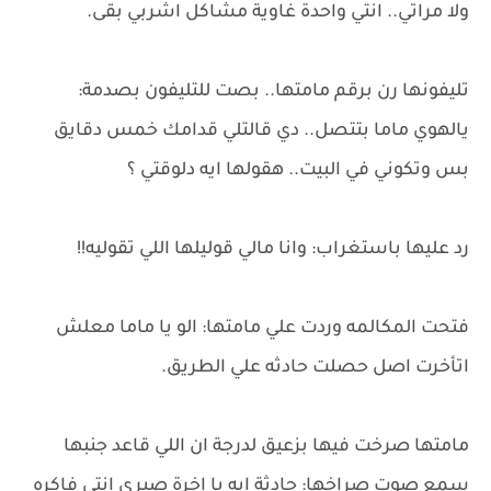
ولا مراتي.. انتي واحدة غاوية مشاكل اشربي بقى.
تليفونها رن برقم مامتها.. بصت للتليفون بصدمة:
يالهوي ماما بتتصل.. دي قالتلي قدامك خمس دقايق
بس وتكوني في البيت.. هقولها ايه دلوقتي ؟
رد عليها باستغراب: وانا مالي قوليلها اللي تقوليه!!
فتحت المكالمه وردت علي مامتها: الو يا ماما معلش
اتأخرت اصل حصلت حادثه علي الطريق.
مامتها صرخت فيها بزعيق لدرجة ان اللي قاعد جنبها
سمع صوت صراخها: حادثة ايه يا اخرة صبري انتي فاكره