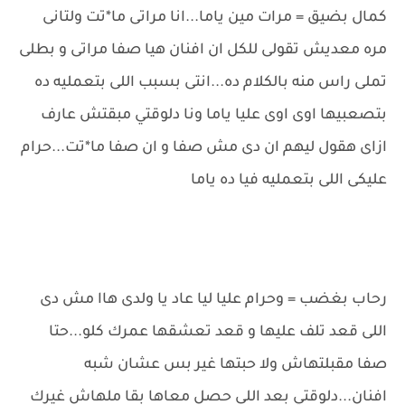
كمال بضيق = مرات مين ياما...انا مراتى ما*تت ولتانى
مره معديش تقولى للكل ان افنان هيا صفا مراتى و بطلى
تملى راس منه بالكلام ده...انتى بسبب اللى بتعمليه ده
بتصعبيها اوى اوى عليا ياما ونا دلوقتي مبقتش عارف
ازاى هقول ليهم ان دى مش صفا و ان صفا ما*تت...حرام
عليكى اللى بتعمليه فيا ده ياما
رحاب بغضب = وحرام عليا ليا عاد يا ولدى هاا مش دى
اللى قعد تلف عليها و قعد تعشقها عمرك كلو...حتا
صفا مقبلتهاش ولا حبتها غير بس عشان شبه
افنان...دلوقتي بعد اللى حصل معاها بقا ملهاش غيرك