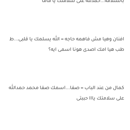
بالسلامه...حمدلله على سلامتك يا ماما
افنان وهيا مش فاهمه حاجه = الله يسلمك يا قلبى...ط
طب هيا امك اصدى هونا اسمى ايه؟
كمال من عند الباب = صفا...اسمك صفا محمد حمدالله
على سلامتك يااا حببتى