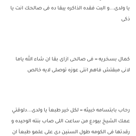
يا ولدى...و البت فقده الذاكره يبقا ده فى صالحك انت يا
ذكى
كمال بسخريه = فى صالحى ازاى بقا ان شاء الله ياما
لانى مبقتش فاهم انتى عوزه توصلى لايه خالص
رحاب بابتسامه خبيثه = لكل خير طبعآ يا ولدى...دلوقتي
عمك الشيخ بيودع من ساعت اللى صاب بنته الوحيده و
رقدتها فى الكومه طول السنين دى على علمو طبعآ ان