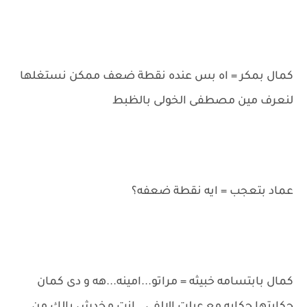
كمال بمكر = اه بس عنده نقطة ضعف ممكن نستغلها
لنعرف مين مصطفى الخولى بالظبط
عماد بتعجب = ايه نقطة ضعفه؟
كمال بابتسامه خبيثه = مراتو...امينه...هه و دى كمان