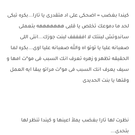
كيندا بغضب = اضحكى على اد متقدرى يا تارا...بكره تبكى
لحد ما دموعك تخلص يا قلبى هههههههه بتعملى
ساندوتش لبنتك لا اففففف لبنت جوزك...انتى اللى
صعبانه عليا يا توتو اه والله صعبانه عليا اوى...بكره لما
الحقيقه تظهر و زهره تعرف انك السبب فى مو*ت امها و
سيف يعرف انك السبب فى مو*ت مراتو يبقا ايه العمل
وقتها يا بنت الحديدى
نظرت لها تارا بغضب يملأ اعينها و كيندا تنظر لها
بتحدى...