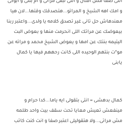
انتى صفا مش افنان و انتى تبقى مراتى و ام بنتى و ابوكى
و امك اهه الشيخ و المراتو...هتصدقك وقتها...لان هيا
معندهاش حل تانى غير تصدق كلامه يا ولدى...واعتبر ربنا
بيعوضك عن مراتك اللى انحرمت منها و بعوض البت
اليتيمه بنتك عن امها و يعوض الشيخ محمد و مراته عن
مو*ت بنتهم الوحيده اللى كانت رحههم فيها يا كمال
يابنى
كمال بدهشى = انتى بتقولى ايه ياما...كدا حرام و
مينفعش تعيش معايا تحت سقف بيت واحد طلمه
مش مراتى...ولا هتقوليلى اعتبر صفا و انت كنت كاتب