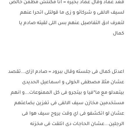
قعد عماد وقال عماد بحيره = انا مكنتش مطمن خالص
لسيف الالفى و شركائو و زى ما قولتلى اتحرا عنهم
لتعرف ادق التفاصيل عنهم بس اللى لقيته صادم يا
كمال
اعدتل كمال فى جلسته وقال ببرود = صادم ازاى...تقصد
عشان مثلآ مصطفى الخولى و اسماعيل الحديدى
بيتعدلو مع ما*فيا و بيتجرو فى كل الممنوعات...و انهم
مستخدمين مخازن سيف الالفى فى تغزين بضاعتهم
عشان لو اتكشفو فى اي وقت يروح سيف هوا فى
الرجلين...عشان الحاجات دى اتلقت فى مخزنه