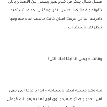
فضل كمال يفكر فى كلام عبير ببعض من الاقتناع باللى
بتقوله و فعلآ كدا احسن للكل ولافنان لحد ما تستعيد
ذاكرتها اما فى غرفت افنان كانت جالسه امام منه وهيا
تنظر لها باستغراب...
وقالت = يعنى انا ابقا امك انتى؟
منه وهيا مسكه اديها بابتسامه = ايوا يا ماما انتى تبقى
امى...جدو و جدتو هيفرحو اوى اوى لما يعرفو انك قومتى