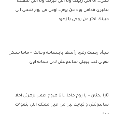
قلبى...انا اللى ربيتك ونا اللى كبرتك ونا اللى شفتك
بتكبرى قدامى يوم عن يوم...اوعى فى يوم تنسى انى
حبيتك اكتر من روحى يا زهره
فجأه رفعت زهره رأسها بابتسامه وقالت = ماما ممكن
تقولى لحد يجبلى ساندوتش لانى جعانه اوى
تارا بحنان = يا روح ماما...انا هروح اعمل لزهرتى احلا
ساندوتش و كبايت لبن من ادين ممتك اللى بتمو*ت