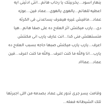
ينهار اسود...يخربيتك يا رحاب هانم...انتى ادتينى ايه
اعطيه للهانم...يالهوى يالهوى...عماد فين...عوزه
عماد...مافيش غيره هيعرف يساعدنى فى الكرثه
دى...يارب ميكنش اثر العلاج ده على صفا هانم...هيا
متستهلش منى كدا...انت عارف يارب انى مكنتش
اعرف...يارب يارب ميكنش صبها حاجه بسبب العلاج ده
يارب...انا والله ما كنت اعرف...والله ما كنت اعرف...فين
عماد...عماااد
وقامت يسر جرى تدور على عماد بصدمه من اللى اجبرتها
تلك الشيطانه فعله...