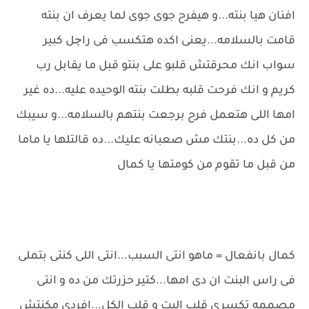
افنان هيا بنته...و هيفرح جوى جوى لما يعرف ان بنته
قامت بالسلامه...يعنى اكده هتكسب فى راچل كبير
سواب انك محرقتش قلبو على بنتو قبل ما يقابل رب
كريم و انك فرحت قلبه بطلت بنته الوحيده عليه...ده غير
امها اللى هتعمل فرح برجعت بنتهم بالسلامه...و سيبك
من كل ده...بنتك مش صعبانه عليك...ده قالتلها يا ماما
من قبل ما تقوم من كومتها يا كمال
كمال بانفعال = ماهو انتى السبب...انتى اللى كنتى بتملى
فى راس البنت ان دى امها...كتير حزرتك من ده و انتى
مصممه تكسرى قلب البت و قلب الكل...افردى مكنتش