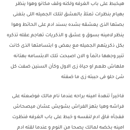
هيخبط على باب الغرفه ولكنه وقف مكانو وهوا ينظر
بهيام بنظرات تمتلأ بالعشق لتلك الجميله اللى بتغنى
بصتها الذى يعشقه بشده بسند ادم على الحائط وهوا
ينظر لامينه بسوق و عشق و الذكريات تهاجم عقله تذكره
بكل ذكريتهم الجميله مع بعض و ابتسامتها الذى كانت
تنير وجهها دائمآ و الان اصبحت تلك الابتسامه بهتانه
ملهاش طعم او حياة زى الاول وكأن السنين ضفت كل
شئ حلو فى حببته زى ما ضفته
فاخيرآ تنهدة امينه براحه عندما نام مالك فوضعته على
فراشه وهيا بتهز الفراش بشويش عشان ميصحاش
ففجأه فاق ادم لنفسه و خبط على باب الغرفه فنظرت
امينه بخضه لمالك يصحا من النوم و عندما لقته ادم