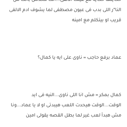
حكايتها حكايه مع عيلت الالفى...انت مخدش بالك من
النا*ر اللى بدب فى عيون مصطفى لما يشوف ادم الالفى
قريب او بيتكلم مع امينه
عماد برفع حاجب = ناوى على ايه يا كمال؟
كمال بمكر = مش انا اللى ناوى...النيه فى ايد
الوقت...الوقت هيحدت اللعب هيبدتى او لا يا عماد...ونا
مش هبدأ لعب غير لما بطل القصه يقولى امين