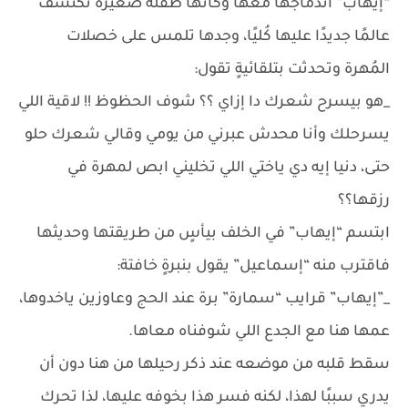
“إيهاب” اندماجها معها وكأنها طفلة صغيرة تكتشف
عالمًا جديدًا عليها كُليًا، وجدها تلمس على خصلات
المُهرة وتحدثت بتلقائيةٍ تقول:
_هو بيسرح شعرك دا إزاي ؟؟ شوف الحظوظ !! لاقية اللي
يسرحلك وأنا محدش عبرني من يومي وقالي شعرك حلو
حتى، دنيا إيه دي ياختي اللي تخليني ابص لمهرة في
رزقها؟؟
ابتسم “إيهاب” في الخلف بيأسٍ من طريقتها وحديثها
فاقترب منه “إسماعيل” يقول بنبرةٍ خافتة:
_”إيهاب” قرايب “سمارة” برة عند الحج وعاوزين ياخدوها،
عمها هنا مع الجدع اللي شوفناه معاها.
سقط قلبه من موضعه عند ذكر رحيلها من هنا دون أن
يدري سببًا لهذا، لكنه فسر هذا بخوفه عليها، لذا تحرك