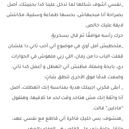
_نفسي أشوف شكلها لما تدخل علينا كدا بحبيبتك، أصل
بصراحة أنا مبحبهاش، بحسها طماعة وسلبية، مكانتش
لايقة عليك خالص.
حرك رأسه موافقًا ثم قال بسخريةٍ:
_متحطيش أمل أوي في موضوع أني أحب تاني دا علشان
قفلت الباب دا من زمان، اللي زيي ملهوش في الحوارات
دي، بايخة ومملة، مظنش أني اتهطل و أعمل كدا تاني.
وضعت قدمًا فوق الأخرىٰ تنطق بثباتٍ:
_ أبقى فكرني اجيبلك هدية بمناسبة إنك اتهطلت، أصل
أنا واثقة إنك مش هتاخد وقت لحد ما تلاقيها، وهتقول
“مادلين” قالت.
_هنشوف، بس خليكِ فاكرة أني قاطع مع نفسي عهد،