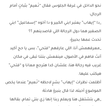
نحو الداخل في غرفة الجلوس فقال “نَـعيم” بثباتٍ أمام
الرجال:
_دا “إيهاب” يعتبر ابني الكبير و دا أخوه “إسماعيل” ابني
الصغير هما دول الرجالة اللي قاصدينهم ؟؟
تحدث عمها بحيرةٍ:
_معرفهمش أنا، اللي عارفهم “فتحي”، بس يا حج أكيد
أنتَ فاهم في الأصول، مينفعش بنتنا تبقى في مكان
غريب فيه رجالة هنا، علشان كدا هترجع معانا و “فتحي”
هيكتب عليها.
أظلمت نظرات “إيهاب” بشرٍ لاحظه “نَـعيم” عندما يخص
الموضوع أحبته، لذا قال بنبرةٍ هادئة:
_هي بتشتغل هنا ويعلم ربنا إنها زي بنتي تمام، بقالها