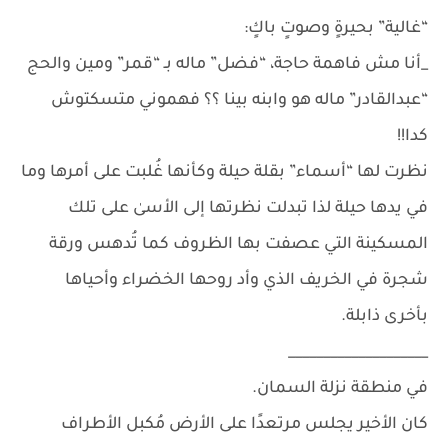
“غالية” بحيرةٍ وصوتٍ باكٍ:
_أنا مش فاهمة حاجة، “فضل” ماله بـ “قمر” ومين والحج
“عبدالقادر” ماله هو وابنه بينا ؟؟ فهموني متسكتوش
كدا!!
نظرت لها “أسماء” بقلة حيلة وكأنها غُلبت على أمرها وما
في يدها حيلة لذا تبدلت نظرتها إلى الأسىٰ على تلك
المسكينة التي عصفت بها الظروف كما تُدهس ورقة
شجرة في الخريف الذي وأد روحها الخضراء وأحياها
بأخرى ذابلة.
____________________
في منطقة نزلة السمان.
كان الأخير يجلس مرتعدًا على الأرض مُكبل الأطراف