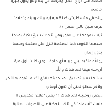
ضغط على ذراع “قمر” يحركها في يده وهو يقول بنبرةٍ
جامدة:
_انطقي متسكتيش كدا !! فيه إيه بينك وبينه و”علاء”
عرف منين باللي حصل ؟؟.
نزلت دموعها على الفور وهي تتحدث بنبرةٍ باكية بعدما
صدمها الخوف كما الصفعة تنزل على صفحة وجهها
بدون إنذار:
_والله مافيه بيني وبينه أي حاجة….ودي كانت أول مرة
أروحله فيها لحد هناك والله.
سألها بغير تصديق بعد حديثها الذي أكد ما تفوه به الأخر
ولأخر لحظةٍ تمنى أن تكون أوهام:
_يعني روحتيله لحد هناك ؟؟ يعني “علاء” مكدبش !!
دلفت “أسماء” في تلك اللحظة على الأصوات العالية