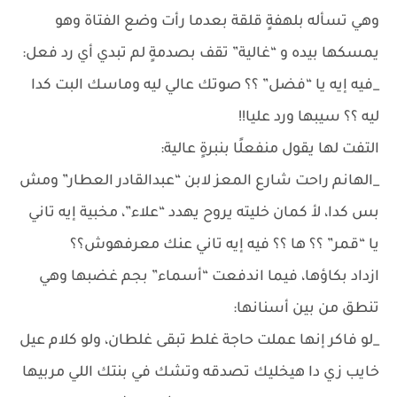
وهي تسأله بلهفةٍ قلقة بعدما رأت وضع الفتاة وهو
يمسكها بيده و “غالية” تقف بصدمةٍ لم تبدي أي رد فعل:
_فيه إيه يا “فضل” ؟؟ صوتك عالي ليه وماسك البت كدا
ليه ؟؟ سيبها ورد عليا!!
التفت لها يقول منفعلًا بنبرةٍ عالية:
_الهانم راحت شارع المعز لابن “عبدالقادر العطار” ومش
بس كدا، لأ كمان خليته يروح يهدد “علاء”، مخبية إيه تاني
يا “قمر” ؟؟ ها ؟؟ فيه إيه تاني عنك معرفهوش؟؟
ازداد بكاؤها، فيما اندفعت “أسماء” بجم غضبها وهي
تنطق من بين أسنانها:
_لو فاكر إنها عملت حاجة غلط تبقى غلطان، ولو كلام عيل
خايب زي دا هيخليك تصدقه وتشك في بنتك اللي مربيها