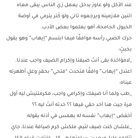
عند الأكل ولو عاوز يدخل يعمل زي الناس يبقى معاه
اتنين ملازمينه ويرجعوه تاني ولو كَتر يترمي في أوضة
الخيول الجامحة، أهو يعلموا بعض الأدب.
حرك الصبي رأسه موافقًا فيما ابتسم “إيهاب” وهو يقول
بخبثٍ:
_لامؤاخذة بقى أنتَ ضيفنا وإكرام الضيف واجب عندنا.
اعتدل “إيهاب” واقفًا فتحدث “فتحي” بحقدٍ وغلٍ أظهرته
عيناه:
_طب ولما أنا ضيفك وإكرامي واجب، مكرمتنيش ليه أول
مرة جيت هنا أخد حقي فيها ؟؟ خدته أنتَ ليه ؟؟
أخفض “إيهاب” نفسه له يهمس في أذنه بقوله:
_علشان كنت ضيف لئيم، ملكش كرم ضيافة عندنا، جاي