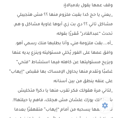
وقف عمها يقول بلامبالاةٍ:
_يعني يا حج كدا بقيت ملزوم منها ؟؟ مش هتجيبلي
مشاكل تاني ؟؟ دي بت زي أبوها غاوية مشاكل و هم.
تحدث “عبدالقادر” مُقررًا بقوله:
_آه….بقت ملزومة مني، وأنا بطلبها منك رسمي أهو.
وافق عمها على الفور يُخلي مسئوليته وينزع يديه عنها
ويزيح مسئوليتها عن كاهله فيما استشاط “فتحي”
غضبًا وتقدم منها يحاول الإمساك بها فقبض “إيهاب”
على عنقه ينطق من بين أسنانه:
_لتاني مرة هقولك فكر تقرب منها يا دكر!! متخليش
شيطانك يوزك علشان مش هحِلك، فاهم يا حيلتها!!.
تقدم عمها يسحبه من أمام “إيهاب” متقهقرًا بعدما