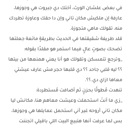
في بعض علشان الورث، أختك دي جبروت هي وجوزها،
عارفة إن ملكيش مكان تاني وإن دا حقك وعاوزة تطردك
منه، تقولك ماهي متجوزة.
قلد طريفة شقيقتها في الحديث بطريقةٍ مائعة جعلتها
تضحك بصوتٍ عالٍ فيما استمر هو مقلدًا بقوله:
_وترجع تتمسكن وتقولك هو أنا يعني همنعها من بيتها
؟؟ ليه قلبي جاحد ؟؟ دي قلبها حجر مش عارف عيشتي
معاها ازاي دي.؟؟.
تنهدت مُطولًا بحزنٍ ثم أضافت مُستطردة:
_زي ما أنتَ استحملت وعيشت معاهم هنا، مكانش ليا
مكان تاني أروحه غير أني استحمل عمايلها هي وجوزها،
بس لما عرفت أنها هتبيع البيت اللي باقيلي اتجننت