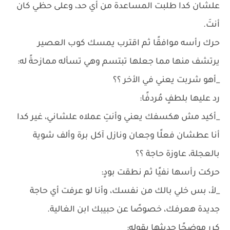
علشان كدا طلبت المساعدة من أي حد، وعلى حظي كان
أنتَ.
حرك رأسه موافقًا ثم اقترب يمسك كوب العصير
يرتشف منها مما جعلها تبتسم وهي تسأله ممازحةً له:
_أهو شربت يعني في الأخر ؟؟
رد عليها بلطفٍ مُردفًا:
_أكيد مش هكسفك يعني وأنتِ عملاه علشاني، غير كدا
أنا عطشان فعلًا وجعان ونازل آكل برة وألف شوية
بالعجلة، عاوزة حاجة ؟؟
حركت رأسها نفيًا ثم نطقت بودٍ:
_لأ، بس خلي بالك من نفسك، وأنا لو عرفت أي حاجة
جديدة هعرفك، خصوصًا عن حبيبك ابن الغالية.
كرر موضحًا حديثها بقوله: