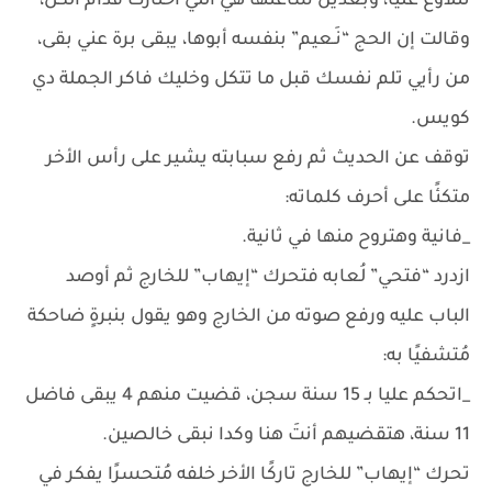
تتلاوع عليا، وبعدين ساعتها هي اللي اختارت قدام الكل،
وقالت إن الحج “نَـعيم” بنفسه أبوها، يبقى برة عني بقى،
من رأيي تلم نفسك قبل ما تتكل وخليك فاكر الجملة دي
كويس.
توقف عن الحديث ثم رفع سبابته يشير على رأس الأخر
متكئًا على أحرف كلماته:
_فانية وهتروح منها في ثانية.
ازدرد “فتحي” لُعابه فتحرك “إيهاب” للخارج ثم أوصد
الباب عليه ورفع صوته من الخارج وهو يقول بنبرةٍ ضاحكة
مُتشفيًا به:
_اتحكم عليا بـ 15 سنة سجن، قضيت منهم 4 يبقى فاضل
11 سنة، هتقضيهم أنتَ هنا وكدا نبقى خالصين.
تحرك “إيهاب” للخارج تاركًا الأخر خلفه مُتحسرًا يفكر في