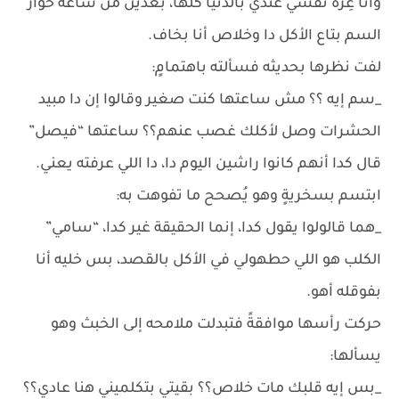
وأنا عِزة نفسي عندي بالدنيا كلها، بعدين من ساعة حوار
السم بتاع الأكل دا وخلاص أنا بخاف.
لفت نظرها بحديثه فسألته باهتمامٍ:
_سم إيه ؟؟ مش ساعتها كنت صغير وقالوا إن دا مبيد
الحشرات وصل لأكلك غصب عنهم؟؟ ساعتها “فيصل”
قال كدا أنهم كانوا راشين اليوم دا، دا اللي عرفته يعني.
ابتسم بسخريةٍ وهو يُصحح ما تفوهت به:
_هما قالولوا يقول كدا، إنما الحقيقة غير كدا، “سامي”
الكلب هو اللي حطهولي في الأكل بالقصد، بس خليه أنا
بفوقله أهو.
حركت رأسها موافقةً فتبدلت ملامحه إلى الخبث وهو
يسألها:
_بس إيه قلبك مات خلاص؟؟ بقيتي بتكلميني هنا عادي؟؟