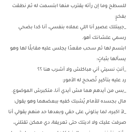
للسطح وما إن رأته يقترب منها ابتسمت له ثم نطقت
بفخرٍ:
_جيبتلك عصير أنا اللي عملاه بنفسي، أنا كدا بضحي
رسمي علشانك أهو.
ابتسم لها ثم سحب مقعدًا يجلس عليه مقابلًا لها وهو
يسألها بثباتٍ:
_أنتِ نسيتي أني مباكلش ولا أشرب هنا ؟؟
رد عليه بتأكيدٍ تُصحح له الأمور:
_بس من أيدهم هما مش أيدي أنا، متكبرش الموضوع.
مال بجسده للأمام يُشبك كفيه ببعضهما وهو يقول:
_لأ اكبره، لما يذلوني على حقي وبعدها حد منهم يقولي أنا
صرفت عليك ولا اديتك حتى تعريفة، دي ممكن تقتلني،