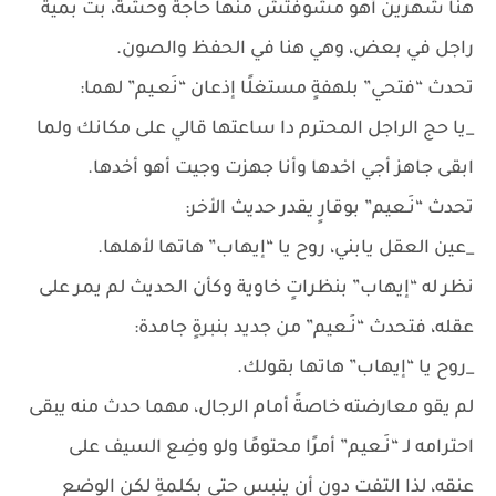
هنا شهرين أهو مشوفتش منها حاجة وحشة، بت بمية
راجل في بعض، وهي هنا في الحفظ والصون.
تحدث “فتحي” بلهفةٍ مستغلًا إذعان “نَعـيم” لهما:
_يا حج الراجل المحترم دا ساعتها قالي على مكانك ولما
ابقى جاهز أجي اخدها وأنا جهزت وجيت أهو أخدها.
تحدث “نَـعيم” بوقارٍ يقدر حديث الأخر:
_عين العقل يابني، روح يا “إيهاب” هاتها لأهلها.
نظر له “إيهاب” بنظراتٍ خاوية وكأن الحديث لم يمر على
عقله، فتحدث “نَـعيم” من جديد بنبرةٍ جامدة:
_روح يا “إيهاب” هاتها بقولك.
لم يقو معارضته خاصةً أمام الرجال، مهما حدث منه يبقى
احترامه لـ “نَـعيم” أمرًا محتومًا ولو وضِع السيف على
عنقه، لذا التفت دون أن ينبس حتى بكلمةٍ لكن الوضع