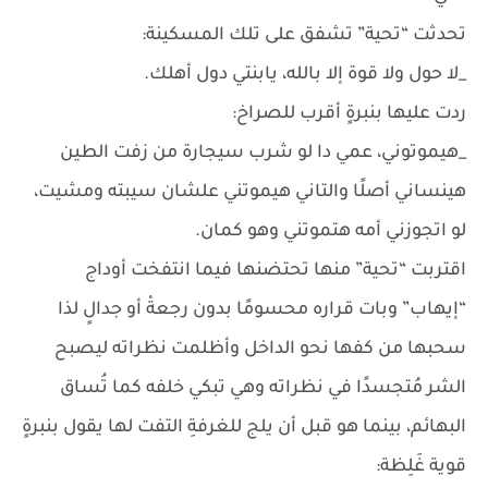
تحدثت “تحية” تشفق على تلك المسكينة:
_لا حول ولا قوة إلا بالله، يابنتي دول أهلك.
ردت عليها بنبرةٍ أقرب للصراخ:
_هيموتوني، عمي دا لو شرب سيجارة من زفت الطين
هينساني أصلًا والتاني هيموتني علشان سيبته ومشيت،
لو اتجوزني أمه هتموتني وهو كمان.
اقتربت “تحية” منها تحتضنها فيما انتفخت أوداج
“إيهاب” وبات قراره محسومًا بدون رجعةْ أو جدالٍ لذا
سحبها من كفها نحو الداخل وأظلمت نظراته ليصبح
الشر مُتجسدًا في نظراته وهي تبكي خلفه كما تُساق
البهائم، بينما هو قبل أن يلج للغرفةِ التفت لها يقول بنبرةٍ
قوية غَلِظة: