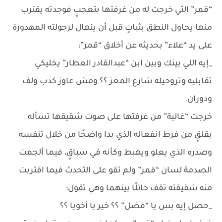
“قمر” التي خرجت له من غرفتها بتعجبٍ فوجدته يقترب
منها يحاول النطق بثباتٍ قبل أن ينهال لرجولته المهدورة
على يد “علاء” بحديثه عن أخلاق “قمر”:
_إيه اللي بينك وبين ابن “عبدالقادر العطار” يخليكي
تقابليه وتروحيله شارع المعز ؟؟ ومش عاوز كدب ولف
ودوران.
خرجت “غالية” من غرفتها على صوت شقيقها تسأله
بقلقٍ من فرط انفعاله الذي بدا واضحًا من خلال تنفسه
وصدره الذي يعلو ويهبط وكأنه في سباقٍ، فيما ألجمت
الصدمة لسان “قمر” ولم تقو على التحدث فيما اقتربت
منه شقيقته تقف حائلًا بينهما وهي تقول:
_حصل إيه بس يا “فضل” ؟؟ خير يا أخويا ؟؟