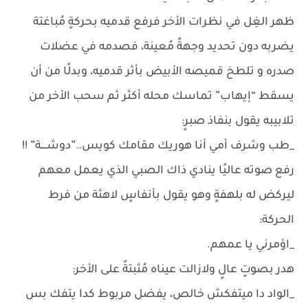
ظهر الغِل في نظرات الأخر فرفع قدميه بحركةٍ مُباغتة
يضربه دون تحديد وجهةً مُعينة، فصدمه في عضلات
صدره و تلطخ قميصه الأبيض بأثر قدميه، وبدلًا من أن
يسقط “إيهاب” تماسك محله أكثر ثم سحب الأخر من
تلابيبه يقول بنفاذ صبرٍ:
_طب وشرف أمي أنا هوريك مقامك كويس..”دوشــــة” !!
رفع صوته عاليًا ينادي ذاك الصبي الذي يعمل معهم
ليركض له بلهفةٍ وهو يقول بأنفاسٍ لاهثة من فرط
الحركة:
_اؤمرني يا عمهم.
هدر بصوتٍ عالٍ ولازالت عيناه مُثبتةً على الأخر:
_الواد دا ميتفكش خالص، يفضل مربوط كدا يتفك بس