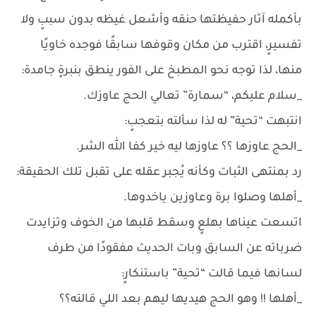
بأكمله آثار حفيظتها حنقه وأشعل غيظه بدون سببٍ ولا
تفسيرٍ، اقترب من مكان وقوفها سابقًا فوجده خاويًا
منها، لذا توجه نحو المطبخ على الفور ينطق بنبرةٍ جامدة:
_سلام عليكم، “سمارة” تعالي الحج عاوزك.
انتبهت “تحية” له لذا سألته بتعجبٍ:
_الحج عاوزها ؟؟ عاوزها ليه خير كفا الله الشر.
رد بمنتهى الثبات وكأنه يُجبر عقله على تقبل تلك الحقيقة:
_أهلها وصلوا برة وعاوزين ياخدوها.
اتسعت عيناها بهلعٍ وسقط قلبها من الخوف وتزايدت
ضرباته عن السابق وبات الحديث مفقودًا من طرف
لسانها فيما قالت “تحية” باستنكارٍ:
_أهلها !! وهو الحج هيديها ليهم بعد اللي قالته؟؟