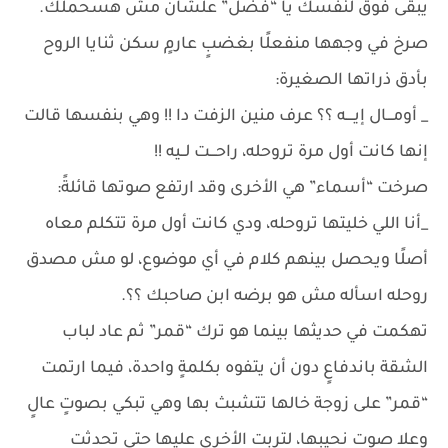
يبقى فوق لنفسك يا “فضل” علشان مش هسحملك.
صرخ في وجهها منفعلًا بغضبٍ عارمٍ سكن ثنايا الروح
بأدق ذراتها الصغيرة:
_ أومـــال إيــــه ؟؟ عرف منين الزفت دا !! وهي بنفسها قالت
إنها كانت أول مرة تروحله، راحـــت لــيه !!
صرخت “أسماء” هي الأخرى وقد ارتفع صوتها قائلةً:
_أنا اللي خليتها تروحله، ودي كانت أول مرة تتكلم معاه
أصلًا ويحصل بينهم كلام في أي موضوع، لو مش مصدق
روحله اسأله مش هو برضه ابن صاحبك ؟؟.
تهكمت في حديثها بينما هو ترك “قمر” ثم عاد لباب
الشقة باندفاعٍ دون أن يتفوه بكلمةٍ واحدة، فيما ارتمت
“قمر” على زوجة خالها تتشبث بها وهي تبكي بصوتٍ عالٍ
وعلا صوت نحيبها، لتربت الأخرى عليها حتى تحدثت