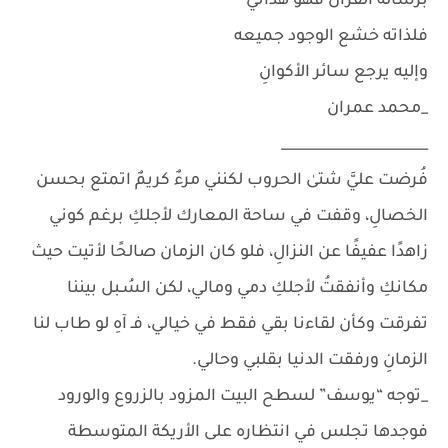
برسالة القرآن فهو هداني
فلذاته خشع الوجود جميعه
وإليه يرجع سائر الأكوانِ
_محمد عمران
_____________________
فُرضت عليَّ شتىٰ الحروب لكنني مرءٌ كريمٌ اتمتع بحسن
الخصالِ، وقفت في ساحة المعارك لأجلكِ برغم كوني
زاهدًا عفيفًا عن النزالِ، فلو كان الزمان صالحًا لأتيت حيث
مكانكِ وأنفقتُ لأجلكِ دمي ومالي، لكن السُـبل بيننا
تفرقت وكأن لقاءنا بقي فقط في خيالي، فـ آهِ لو طاب لنا
الزمانِ ورفقت الدنيا بقلبي وحالي.
_توجه “يوسف” لسطح البيت المزود بالزروع والورود
فوجدها تجلس في انتظاره على الأريكة المتوسطة