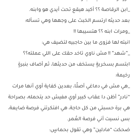
_ابن الرقاصة ؟؟ أكيد هيقع تحت أيدي هو وابنه.
بعد حديثه ارتسم الخبث على وجهها وهي تسأله:
_ومرات ابنه ؟؟ هتسيبها !!
انبته لها فزوى ما بين حاجبيه لتضيف هي:
_”شهد” !! مش ناوي تاخد حقك على اللي عملته؟؟
ابتسم بسخريةٍ يستخف من حديثها، ثم أضاف بنبرةٍ
رخيمة:
_هي مش في دماغي أصلًا، بعدين كفاية أوي أنها مرات
“نادر” أظن دا عقاب كبير أوي مفيش حد يتحمله، بصراحة
هي برة حسبتي من كل حاجة، هي افتكرتني فرصة ضايعة،
بس نسيت أني فرصة العُمر.
ضحكت “مادلين” وهي تقول بحماسٍ: