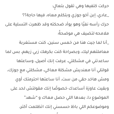
حركت كتفيها وهي تقول بتعالٍ:
_عادي، إبن أخو جوزي وبتكلم معاه، فيها حاجة؟؟
حرك رأسه نفيًا وهو يوأد ضحكته وقد ظهرت التسلية على
ملامحه لتضيف هي موضحةً:
_أنا لما جيت هنا من خمس سنين، كنت مستغربة
معاملتهم ليك، وبصراحة كنت بكرهك زيي زيهم، بس لما
ساعدتني في مشكلتي، عرفت إنك أصيل، وساعتها
قولتلي أنا معنديش مشكلة معاكي، مشكلتي مع جوزك،
ومش هاخد حقي من ست، أنا ساعتها احترمتك أوي
وبقيت عاوزة أساعدك خصوصًا إنك مقولتش لحد على
الموضوع دا، بعدها اللي حصل معاك و “شهد”
وموضوعكم اللي باظ حسسني إنك اتظلمت أكتر،