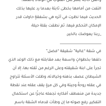
واتقل حاجة بتمر على القلوب هي الوفاء بالعهد.
التفت من أمامها بخطىٰ ثابتة بعدما رد عليها بذلك
الحديث فيما نظرت في أثره هي بشفقةٍ حاولت قدر
الإمكان التحكم فيها، ثم نطقت بقلة حيلة:
_ربنا يعوضك بالخير.
_________________________
في شقة “غالية” شقيقة “فضل”
دلفها بخطواتٍ واسعة بعد مقابلته مع ذلك الوغد الذي
تجرأ على ابنة شقيقته وعلى الرغم من ثقته بها، إلا أن
الشيطان عصف بذهنه وخيالاته، وظلت الأسئلة تتراوح
في عقله روحةً وجيئة وفي كل مرةٍ يقف عقله عند نقطة
جديدة من منعطف أفكاره تجعله عاجزًا عن استكمال
التفكير، رفع صوته ما إن وطأت قدماه الشقة باسم