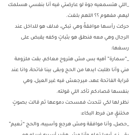
_اللي هتسمعيه جوة لو عارضتي فيه أنا بنفسي هسلمك
ليهم، مفهوم ؟؟ اللهم بلغت.
حركت رأسها موافقةً وهي تبكي، فدلف هو للداخل عند
الرجال وهي معه فنطق هو بثباتٍ وكفه يقبض على
رسغها:
_”سمارة” أهيه بس مش هتروح معاكم، بقت ملزومة
مني وأنا طلبت ايدها من الحج وبقى بينا فاتحة، وانا عند
قراية الفاتحة عهد، ميرجعش فيه غير العيل، وهي
بنفسها قصادكم تأكد اللي قولته.
نظر لها لكي تتحدث فمسحت دموعها ثم قالت بصوتٍ
مختنقٍ من فرط البكاء:
_حصل، وأنا موافقة ومش هرجع وأسيبه، والحج “نَـعيم”