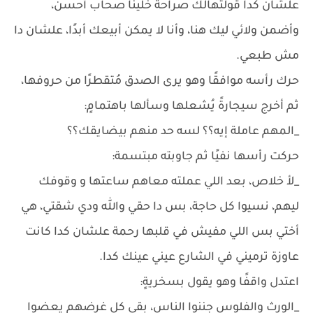
علشان كدا قولتهالك صراحةً خلينا صحاب أحسن،
وأضمن ولائي ليك هنا، وأنا لا يمكن أبيعك أبدًا، علشان دا
مش طبعي.
حرك رأسه موافقًا وهو يرى الصدق مُتقطرًا من حروفها،
ثم أخرج سيجارةً يُشعلها وسألها باهتمامٍ:
_المهم عاملة إيه؟؟ لسه حد منهم بيضايقك؟؟
حركت رأسها نفيًا ثم جاوبته مبتسمة:
_لأ خلاص، بعد اللي عملته معاهم ساعتها و وقوفك
ليهم، نسيوا كل حاجة، بس دا حقي والله ودي شقتي، هي
أختي بس اللي مفيش في قلبها رحمة علشان كدا كانت
عاوزة ترميني في الشارع عيني عينك كدا.
اعتدل واقفًا وهو يقول بسخريةٍ:
_الورث والفلوس جننوا الناس، بقى كل غرضهم يعضوا