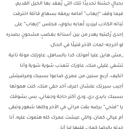
بحبالٍ خشنة تحديدًا تلك التي يُعقد بها الخيل القديم،
فيما وقف “إيهاب” أمامه يرمقه بسهامٍ قاتلة اخترقت
ثباته الكاذب ليزدرد لُعابه بخوفٍ، فجلس “إيهاب” على
إحدى رُكبتيه يهدر من بين أسنانه بغضبٍ مشحونٍ بصدره
لو أخرجه؛ لمات الأخر قتيلًا في الحال:
_مش هاين عليا أموتك كدا بالساهل، عاوزلك موتة تانية
تشفي غليلي منك، عاوزك تتعذب شوية شوية وأنا
اتكيف، أربع سنين من عمري ضاعوا بسببك ومرضيتش
أجيب سيرتك علشان اعرف أخد حقي منك، كنت هموتها
بسببك بايدي دي، ودي أكتر حاجة وجعاني، بس بشوقك
يا “فتحي” برضه بقت مراتي في الأخر وكلها شهور وتبقى
أم عيالي كمان، واللي عيشت عمرك كله هتموت عليه، أنا
خدته بالرضا كمان، قلبها ليا أنا.