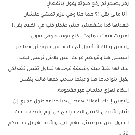
زفر بضجرٍ ثم رفع صوته يقول بانفعالٍ:
_أنا مالي بقى ؟؟ هما هنا وهي لازم تمشي علشان
قعدتها كدا متنفعش، مش هنكتر كتير في الكلام بقى !!
اقتربت منه “سمارة” ببكاءٍ تتوسله وهي تقول:
_ابوس رجلك لأ، أعمل أي حاجة بس مروحش معاهم،
احبسني هنا وقولهم هربت، بس بلاش ترميني ليهم.
نظر لها بقلة حيلة وشفقةٍ فوجدها تحاول تقبيل كفه لكي
يقبل بتواجدها هنا وحينما سحب كفها قالت بنفس
البكاء تهزي بكلماتٍ غير مفهومة:
_أبوس إيدك، أقولك هفضل هنا خدامة طول عمري إن
شاء الله حتى اكنس الصحرا دي كل يوم وانضف تحت
الخيول بس متردنيش ليهم تاني، والله ما هزعل حد منكم
تاني.