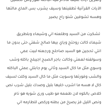
وتقرين ايات عليها مادام هيه الباكله تفور ومن تكملين
الآيات القرآنية تطفينها وسيف يشرب بس الماي مالتها
وهسه تشوفين شنو راح يصير
تشكرت من السيد وطلعنه اني وشيماء وبلطريق
شيماء كالت روحتج وياي بيها صالح شفتي حتى بدون ما
انتي تحجين هو السيد صاحلج ورجعنه لبيت عمي
وسولفنه لعمتي وكالت باجر الصبح اجيبلج باكله وشب
وسوي مثل ما كال السيد وثاني يوم جابتلي عمتي الباكله
والشب وفورتها وسويت مثل ما كال السيد وكلت لسيف
كال لا هسه ما اشرب خليها بليل وصدك بليل شرب نص
كلاص بالكوه لان طعمه مو طيب ورى شويه هو نام
ونص الليل فز يصرخ من بطنه وركص للطارمه اني