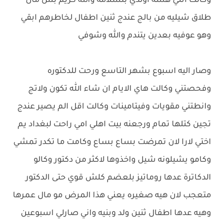
وكالت انتي هسه اولدي بلسلامه والله كريم بس مال
طلاق شيليه من بالج عندج ثنين اطفال لخاطرهم ابقي
وهو عوفيه بعدين يتندم والله وشوفي
وصار اليه اسبوع بشهر التاسع ورحت للدكتوره
وفحصتني وكالت هاي الايام ان شاء الله تكون ولاتج
وانطتني مقويات وفيتامينات وكالت اقل الم يصير عندج
تجين كتلها تمام ورجعنه بيت اهلي امي راحت لبغداد يم
اختي لارا لان تمرضت بساع بساع وكامت ما تكدر تمشي
وكامو يشيلونه شيل واخذوها لاكثر من دكتور وكالو
الدكاترة عدها روماتيز بلعضم كلش قوي حتى الدكتور
متعجب لان هيه صغيره يعني هذا المرض مو مال عمرها
وهيه عدها اطفال ثنين ولد وبنيه واني صارلي اسبوعين