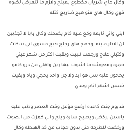
وكال هاي شريان مكطوع بعينج ولازم ما تتعرض لضوه
قوي وكال هاي منو هيج ضاربج كتله
ابني واني نايمه وكع عليه كام يضحك وكال بابا لا تجذبين
لن الاثار مبينه بوجهج هاي رجلج هيج مسوي اني سكتت
وكتبلي علاج ورجعت للبيت وبقيت اكثر من شهر عيني
حمره ومغوشه ما اشوف بيها زين واهلي من درو كامو
يحجون عليه بس هو ابد ولا جن واحد يحجي وياه وبقيت
خمس اشهر انام وحدي
فديوم جنت كاعده ارضع مؤمل وقت العصر وطب عليه
ياسين يركض ويصيح سارة وينج واني كمزت من الصوت
وركضت للطرمه حتى بدون حجاب من كد الهبطه وكال