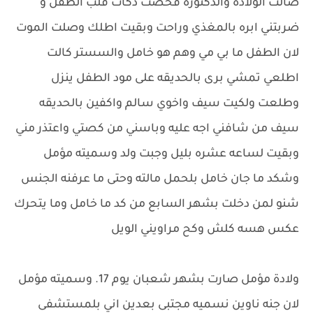
صالت الولادة والدكتوره فحصت دكات قلب الطفل و
ضربتني ابره بالمغذي وراحت وبقيت اطلك وصلت الموت
لان الطفل ما بي مي وهم هو خامل والسستر كالت
اطلعي تمشي برى بالحديقه على مود الطفل ينزل
وطلعت ولكيت سيف واخوي سالم واكفين بالحديقه
سيف من شافني اجه عليه وباسني من كصتي واعتذر مني
وبقيت لساعه عشره بليل وجبت ولد وسميته مؤمل
وشكد ما جان خامل بلحمل مالته وحتى ما عرفنه الجنس
شنو لمن دخلت بشهر السابع من كد ما خامل وما يتحرك
عكس هسه كلش وكح مراويني الويل
ولادة مؤمل صارت بشهر شعبان يوم 17. وسميته مؤمل
لان جنه ناوين نسميه مجتبى بعدين اني بلمستشفى