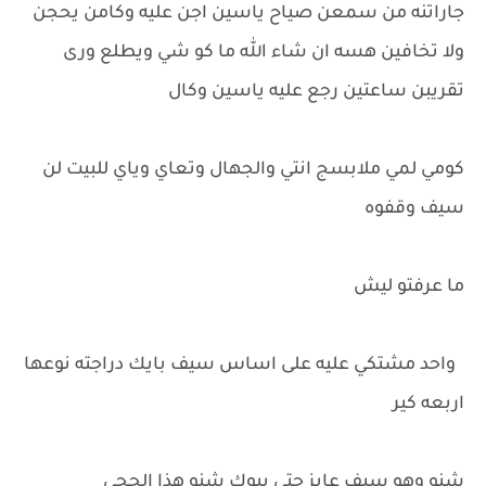
جاراتنه من سمعن صياح ياسين اجن عليه وكامن يحجن
ولا تخافين هسه ان شاء الله ما كو شي ويطلع ورى
تقريبن ساعتين رجع عليه ياسين وكال
كومي لمي ملابسج انتي والجهال وتعاي وياي للبيت لن
سيف وقفوه
ما عرفتو ليش
واحد مشتكي عليه على اساس سيف بايك دراجته نوعها
اربعه كير
شنو وهو سيف عايز حتى يبوك شنو هذا الحجي