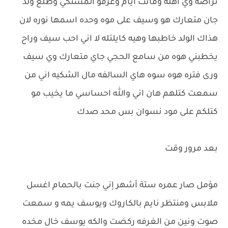
تراضه وي اهله وفاتت ايام وعرفو المشتكي وطلع ولد
جان متعارك هو وسيف على موه وحده اسمها نوره لان
هذاك الولد خاطبها وهيه كايلتله لا اني احب سيف وراح
يخطبني هوه من سامع الحجي جاي متعارك وي سيف
ورى فتره هوه سوه هاي السالفه مال الشكيه اني من
سمعت كتلهم هان اني والله احساسي ما يخيب مو
كتلكم على مود نسوان بس محد صدك
بعد مرور وقت
مؤمل صار عمره ستة أشهر إني جنت بالحمام اغسل
ملابس ومنتظر نايم بالكاروك ويوسف يمه و سمعت
صوت ونين من الغرفه ركضت والكه يوسف خال مخده