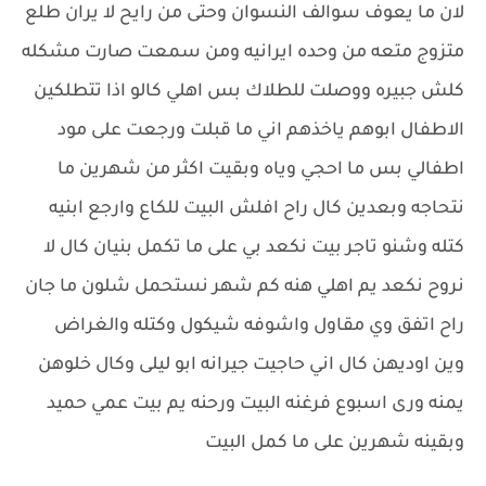
لان ما يعوف سوالف النسوان وحتى من رايح لا يران طلع
متزوج متعه من وحده ايرانيه ومن سمعت صارت مشكله
كلش جبيره ووصلت للطلاك بس اهلي كالو اذا تتطلكين
الاطفال ابوهم ياخذهم اني ما قبلت ورجعت على مود
اطفالي بس ما احجي وياه وبقيت اكثر من شهرين ما
نتحاجه وبعدين كال راح افلش البيت للكاع وارجع ابنيه
كتله وشنو تاجر بيت نكعد بي على ما تكمل بنيان كال لا
نروح نكعد يم اهلي هنه كم شهر نستحمل شلون ما جان
راح اتفق وي مقاول واشوفه شيكول وكتله والغراض
وين اوديهن كال اني حاجيت جيرانه ابو ليلى وكال خلوهن
يمنه ورى اسبوع فرغنه البيت ورحنه يم بيت عمي حميد
وبقينه شهرين على ما كمل البيت