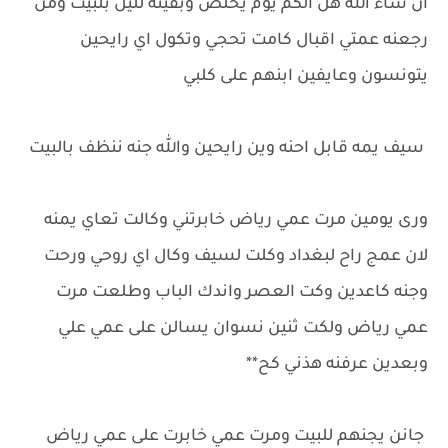
ان شاء الله هل الكم يوم يخلص وبقينه لليل بلبيت ومن
رجعنه عمتي اقبال كامت تحجي وتكول اي رايحين
يتونسون وعايفين ابنهم على كلبي
سيف يمه قابل احنه وين رايحين والله جنه ننظف بالبيت
ورى يومين مرت عمي رياض خابرتني وكالت تعاي يمنه
لان عمج راح لبغداد وكلت لسيف وكال اي روحي ورحت
وجنه كاعدين وكت العصر واندك الباب وطلعت مرت
عمي رياض ولكت ثنين نسوان يسالن على عمي علي
وبعدين عرفنه هذني كح**
جانن يجنهم للبيت ومرت عمي خابرت على عمي رياض