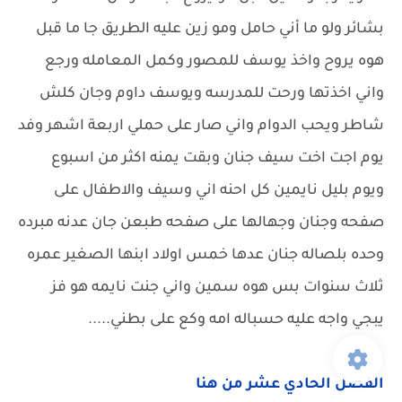
بشائر ولو ما أني حامل ومو زين عليه الطريق جا ما قبل
هوه يروح واخذ يوسف للمصور وكمل المعامله ورجع
واني اخذتها ورحت للمدرسه ويوسف داوم وجان كلش
شاطر ويحب الدوام واني صار على حملي اربعة اشهر وفد
يوم اجت اخت سيف جنان وبقت يمنه اكثر من اسبوع
ويوم بليل نايمين كل احنه اني وسيف والاطفال على
صفحه وجنان وجهالها على صفحه طبعن جان عدنه مبرده
وحده بلصاله جنان عدها خمس اولاد ابنها الصغير عمره
ثلاث سنوات بس هوه سمين واني جنت نايمه هو فز
يبجي واجه عليه حسباله امه وكع على بطني.....
الفصل الحادي عشر من هنا