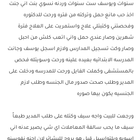
سنوات ويوسف ست سنوات وردنه نسوي بنت اني جنت
اخذ حب مانع حمل وتركته من فتره ورحت للدكتوره
وفحصتني وكتبتلي علاج واستمريت على العلاج فترة
شهرين وصار عندي حمل واني اتعب كلش من احبل
وصار وكت تسجيل المدارس ولازم اسجل يوسف وجانت
المدرسه الابتدائيه بعيده علينه ورحت وسويتله فحص
بالمستشفى وكملت الفايل ورحت للمدرسه ودخلت على
المدير وطلب صحت صدور مال الجنسه وطلب لازم
الجنسيه يكون بيها صوره
ورجعت للبيت واجه سيف وكتله على طلب المدير طبعاً
سيف ما يحب سالفة المعاملات اي شي يصير عدنه اني
اسويه وبلتواسيل قبل هو يروح للبشائر لان احنه نفوسنه