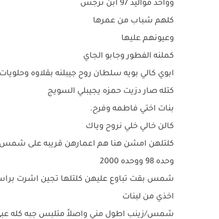
وواحد مواليد 97 ابن نرجس
كلهم شباب من عمرها
وعيونهم عليها
كملنه الفطور وجابو الجاي
ابوي كالي بويه سلطان روح جيبلنه بقلاوه وحلويا
كتله صار دزيت حمزه يجيبلي السويج
بنات اختي فاطمه وفرح.
كالن خالي خلي نروح وياك
كلتلهن امشن هنا هم اعمارهن قريبه على شمس
وحده 98 ووحده 2000
شمس بقت تباوع عليهن كلتلها تجين اشرت براسها
اخذي من لبنات
شمس/زينب اطول مني واصلاً متلبس جبه كله عبي رحت