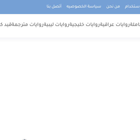
استخدام
من نحن
سياسة الخصوصيه
أتصل بنا
املة
روايات عراقية
روايات خليجية
روايات ليبية
روايات مترجمة
قيد كت