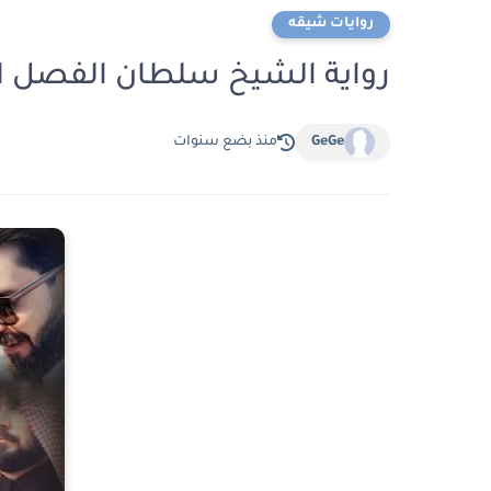
روايات شيقه
رواية الشيخ سلطان الفصل العاشر 10 بقلم
GeGe
منذ بضع سنوات