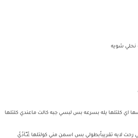
ت نحلي شويه
 اي كلتلها يله بسرعه بس لبسي جبه كالت ماعندي كلتلها
 لايه تقريباًبطولي بس اسمن مني كولتلها عًـًـًآدًيً