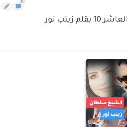
0
 زينب نور