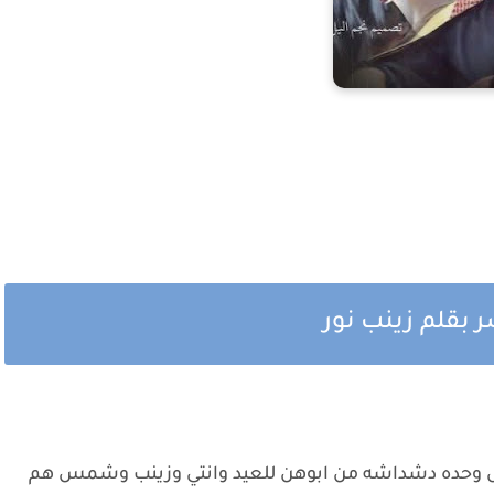
بقلم زينب نور
كل وحده دشداشه من ابوهن للعيد وانتي وزينب وشمس هم