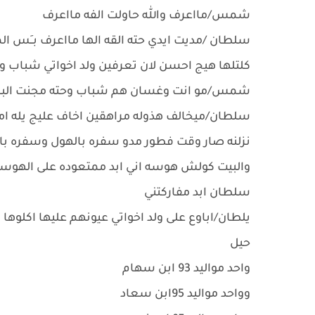
شمس/مااعرف والله حاولت الفه مااعرف
سلطان /مديت ايدي حته القه الها مااعرف بــَس ا
كلتلها هيج احسن لان تعرفين ولد اخواتي شباب وم
شمس/مو انت وغسان هم شباب وحته مجنت البس
سلطان/ميخالف هذوله مراهقين اخاف عليج يله ا
نزلنه صار وقت فطور مدو سفره بالهول وسفره با
والبيت كولش هوسه اني ابد ممتعوده على الهوسه 
سلطان ابد مفاركتني
يلطان/اباوع على ولد اخواتي عيونهم عليها اكل
حيل
واحد مواليد 93 ابن سهام
وواحد مواليد 95ابن سعاد