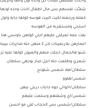
واخذت نفسهن للبنات كل وحده لون والها والزينب
شِفـٍـْت نفسهم بس مال اطفال اخذت وحده لونها
كملنه ورجعنه لكيت البيت هوسه كولها جايه واو
استحي ومستغربه من الهوسه
بقت عمه تعرفني عليهم اجني كولهن باوسني هنا و
اعمارهن بلاربعينات لان 2 منه
شنو هالجمال خجلت منهم والعيون كولها عليه
شعري وطلعت حته انزل صار بوجهي سلطان
سلطان/هلا شمس شلونج
شمس/هلوو
سلطان/اخواتي جوه جايات دريتي بيهن
شمس/اي وشفتهم وسلمت عليهم
سلطان/شمس بس الحجاب لفي مو احسن