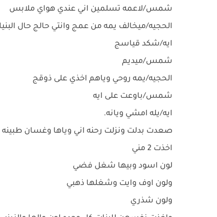
شمس/لاعمه تسلمين اني عندي هواي ملابس
الحجيه/ميخالف يمه من عمج وانتي حالج حال البني
ايه/شكد قياسج
شمس/ميديم
الحجيه/يمه روحي وياهم اخذي على ذوقج
شمس/باوعت على ايه
ايه/يله امشي ويانه.
صعدت بدلت ونزلت رحنه اني وياها وغسان طبينه 
اخذت 2 مني
لون اسود وبيها شغل فضي
ولون اوف وايت وشغلها ذهبي
ولون شذري