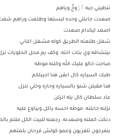
تنطيني جبه ٱڑوحًْ وياهم
صعدت جابتلي وحده لبستها وطلعت وراهم شفت 
اصعد ليكدام صعدت
شغل طلعنه الطريق كوله مشغل اغاني
ىيتشاقه وي بنات اخته. وكف يم محل الحلويات نز
صاحت خالو عليك الله وكلنه موطه
طبك السياره كال ابقن هنا اجيبلكم
هنا مقبلن شنو بالسياره وحاره وخلي ننزل
عاد سلطان كال يله انزلن
نزلنه جابلنه. موطه احسه ياكل ويباوع عليه
دنكت كملنه وصعدنه. رجعنه للبيت الكل ملتم بالص
يتفرجون تلفزيون وعمو كولش فرحان بلمتهم