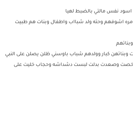
 اسود نفس مالتي بالضبط لهيا
ل مره اشوفهم وحته ولد شبااب واطفال وبنات هم طبيت
بناتهم
ن حته صايرات بيبيات وبناتهن كبار وولدهم شباب باوسني ظلن يصلن على النبي
 ترخصت وصعدت بدلت لبست دشداشه وحجاب خليت على