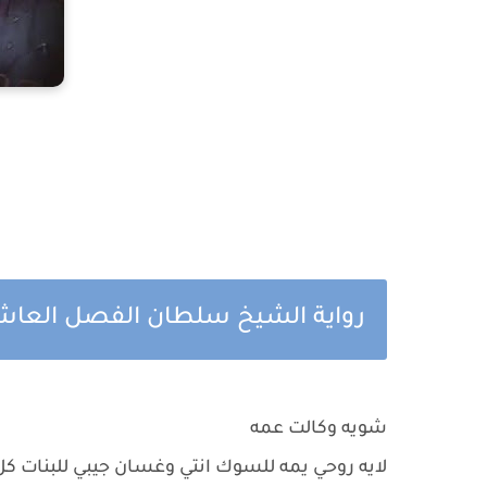
رواية الشيخ سلطان الفصل العاشر 
شويه وكالت عمه
لايه روحي يمه للسوك انتي وغسان جيبي للبنات 