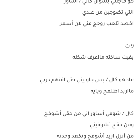
هو فاجئني بسؤال كالي / أساور
انتي تضوجين من عندي
اقصد تلعب روحج مني لان أسمر
9 ت
بقيت ساكته مااعرف شكله
عاد هو كال / بس جاوبيني حتى افتهم دربي
مااريد اظلمج ويايه
كال / شوفي أساور اني من حقي أشوفج
ومن حقج تشوفيني
من أنزل اريد أشوفج ونكعد وحدنه