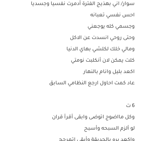
سوار/ اني بهذيج الفترة أدمرت نفسيا وجسديا
احس نفسي تعبانه
وجسمي كله يوجعني
وحتى روحي انسدت عن الاكل
ومالي خلك لكلشي بهاي الدنيا
كلت يمكن لان أنكلبت نومتي
اكعد بليل وانام بالنهار
عاد كمت احاول ارجع النظامي السابق
6 ت
وكل مااضوج اتوضى وابقى أقرأ قران
لو ألزم السبحه وأسبح
واكعد بره بالحديقة وأبقى اتمرجح