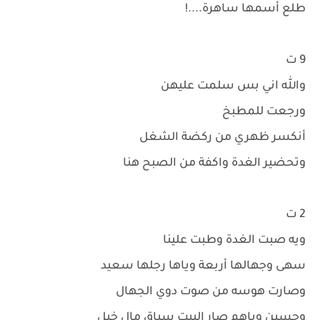
طلع أسمها ساهرة....!
9 ت
والله اني بس سلمت عليهن
ورجعت للمطبخ
أنكسر ظهري من ركضة الشغل
وتحضير الغدة واكفة من الصبح هنا
2 ت
ويه صبت الغدة وطبت علينا
سهى وجهالها أربعة وياها رجلها سعيد
وصارت هوسه من صوت دوي الجهال
وحسين وياهم صار البيت سباق مال خيل