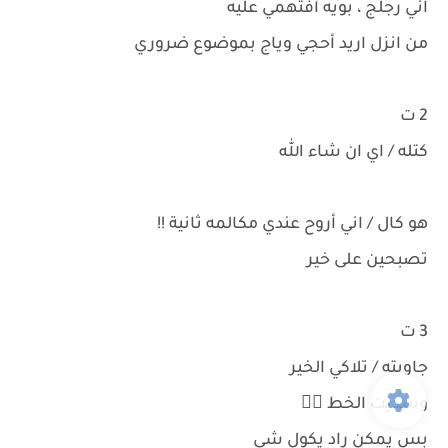
اني رجلج ، بويه أفتهمي عليه
من انزل اريد أحجي وياج بموضوع ضروري
2 ت
كتله / اي ان شاء الله
هو كال / اني أروح عندي مكالمه ثانية !!
تصبحين على خير
3 ت
جاوبته / تلاكي الخير
وسديت الخط 🤦‍♀️
بس يمكن راد يكول شي