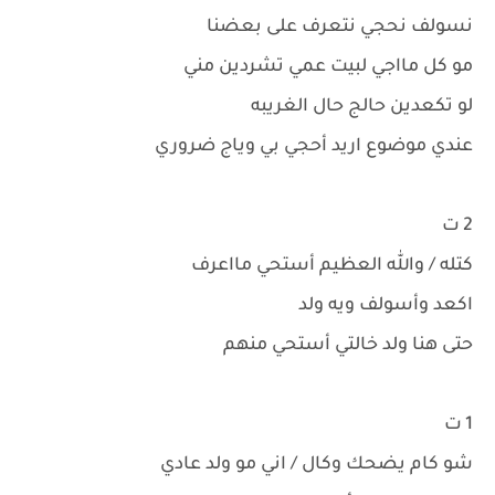
نسولف نحجي نتعرف على بعضنا
مو كل مااجي لبيت عمي تشردين مني
لو تكعدين حالج حال الغريبه
عندي موضوع اريد أحجي بي وياج ضروري
2 ت
كتله / والله العظيم أستحي مااعرف
اكعد وأسولف ويه ولد
حتى هنا ولد خالتي أستحي منهم
1 ت
شو كام يضحك وكال / اني مو ولد عادي