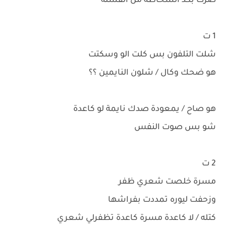
صرت بكد الشخاطة من الفشله
1 ت
شلت التلفون بس كلت الو وسكتت
هو ضحك وكال / شلون النايمين ؟؟
هو صاح / يمعودة صدك نايمة لو كاعدة
شو بس صوت النفس
2 ت
مسرة خلصت شعري ظفر
وزحفت ليوره تمددت بفراشها
كتله / لا كاعدة مسرة كاعدة تظفرلي شعري