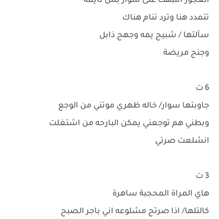
العجوز أنتبهت على سوار بس نايمه
تتمدد هنا وترد تنام هناك
سألتها / شبيج يمه وجهج ذابل
وجنج مريضة
6 ت
جاوبتها سوار/ خاله ظهري موتني من الوجع
وبطني هم توجعني يمكن البارحه من اشتغلت
انشلعت صرتي
3 ت
هاي المراة المحجبة ساهرة
كالتلها/ اذا صرتج مشلوعه اني باجر الصبح