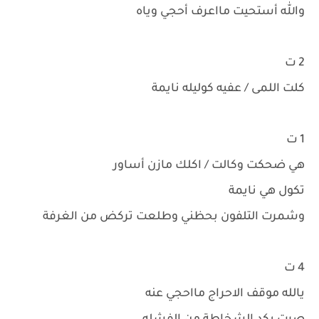
والله أستحيت مااعرف أحجي وياه
2 ت
كلت اللمى / عفيه كوليله نايمة
1 ت
هي ضحكت وكالت / اكلك مازن أساور
تكول هي نايمة
وشمرت التلفون بحظني وطلعت تركض من الغرفة
4 ت
يالله موقف الاحراج مااحجي عنه