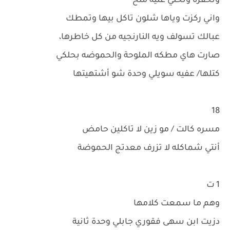
وتحفره وتخلي عليه ملح
واني ركزت وياها شلون تاكل بيها وتمطك
عبالك تسولف ويه النارنجيه من كل خاطرها،
صارت هاي مطكه الملوحة والحموضه بحلكي
كتلها/ عفيه سويلي وحدة شو أشتهيتها
18
مسره كالت / مو زين لا تاكلين حامض
أنتي شماكله لا تزرف معدتج الحموضة
1 ت
وهم ما سمعت كلامها
دزيت ابن سهى فقوري جابلي وحدة ثانية