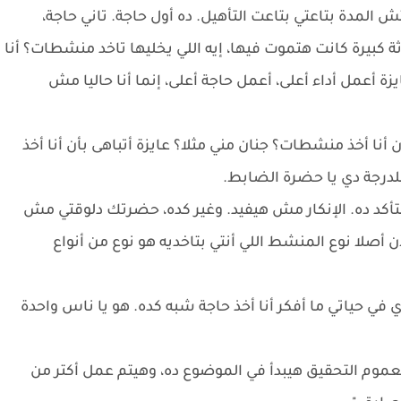
لمدة بتاعتي بتاعت التأهيل. ده أول حاجة. تاني حاجة،
ة كبيرة كانت هتموت فيها، إيه اللي يخليها تاخد منشطات؟ أنا
 أعمل أداء أعلى، أعمل حاجة أعلى، إنما أنا حاليا مش
ا أخذ منشطات؟ جنان مني مثلا؟ عايزة أتباهى بأن أنا أخذ
درجة دي يا حضرة الضابط.
 بتأكد ده. الإنكار مش هيفيد. وغير كده، حضرتك دلوقتي مش
أصلا نوع المنشط اللي أنتي بتاخديه هو نوع من أنواع
في حياتي ما أفكر أنا أخذ حاجة شبه كده. هو يا ناس واحدة
عموم التحقيق هيبدأ في الموضوع ده، وهيتم عمل أكتر من