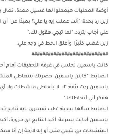
علي أجاب بقلق: مش عارف يا زين، مش عارف. أنا 
أوضة العمليات هيعملوا لها غسيل معدة. تعال ي
زين رد بحدة: "أنت عملت إيه يا علي؟ بعيدًا عن أن 
علي أجاب بتردد: "لما تيجي هقول لك."
زين غضب كثيرًا وأغلق الخط في وجه علي.
############################
كانت ياسمين تجلس في غرفة التحقيقات أمام أحد ا
الضابط: "كابتن ياسمين، حضرتك بتتعاطي المنشطا
ياسمين ردت بثقة: "لا، لا بتعاطى منشطات ولا أي ن
هفكر أني أتعاطاها."
الضابط سألها بجدية: "طب تفسري بايه نتايج تحا
ياسمين أجابت بسرعة: أكيد النتايج دي مزورة، أكي
المنشطات دي بتيجي منين أو إيه لازمة إن أنا مم