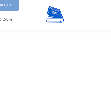
اتفاقية ال
روايات ك