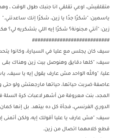
متقلقيش، اوعي تقلقي انا جنبك طول الوقت ، و
ياسمين: "شكرًا جدًا يا زين، شكرًا إنك ساعدتني."
زين: "أنتي مجنونة؟ شكرًا إيه اللي بتشكريه لي؟ ه
############################
سيف كان يجلس مع عليا في السيارة، وكانوا يتح
سيف: "كلها دقايق وهنوصل بيت زين وهناك بقى 
عليا: "والله الواحد مش عارف يقول إيه يا سيف، ي
عاصفة ضربت حياتها، حياتها مارجعتش ولو حتى وا
المجد، بنت معروفة من أشهر لاعبات كرة السلة في 
الدوري الفرنسي، فجأة كل ده بيتهد. بل إنها كمان
سيف: "مش عارف يا عليا أقولك إيه، ولكن أتمنى إن 
قطع كلامهما اتصال من زين.