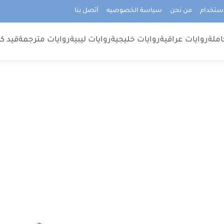
استخدام
من نحن
سياسة الخصوصيه
أتصل بنا
املة
روايات عراقية
روايات خليجية
روايات ليبية
روايات مترجمة
قيد كت