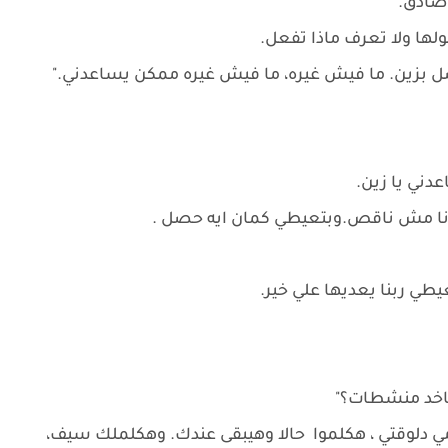
صادق."
لها ولا تعرف ماذا تفعل.
ل بزين. ما فيش غيره، ما فيش غيره ممكن يساعدني."
عدني يا زين.
ه؟ أنا مش ناقص.وبتعيطي كمان ايه حصل .
طي ربنا يعديها علي خير.
 باخد منشطات؟"
حامي دلوقتي ، هكلموا حالا وهيبقى عندك. وهكلملك سيف،