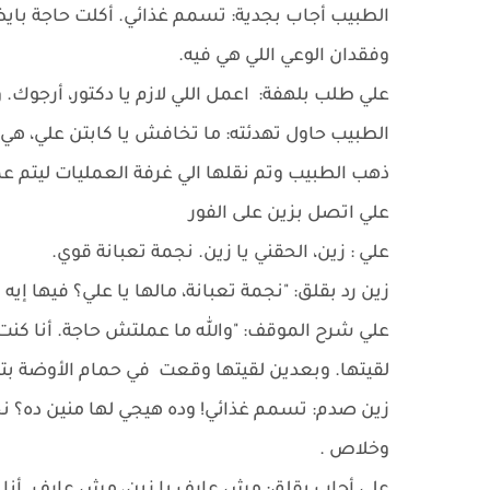
الطبيب أجاب بجدية: تسمم غذائي. أكلت حاجة باي
وفقدان الوعي اللي هي فيه.
علي طلب بلهفة: اعمل اللي لازم يا دكتور، أرجو
الطبيب حاول تهدئته: ما تخافش يا كابتن علي، هي ه
ذهب الطبيب وتم نقلها الي غرفة العمليات ليتم
علي اتصل بزين على الفور
علي : زين، الحقني يا زين. نجمة تعبانة قوي.
زين رد بقلق: "نجمة تعبانة، مالها يا علي؟ فيها إي
علي شرح الموقف: "والله ما عملتش حاجة. أنا كن
لقيتها. وبعدين لقيتها وقعت في حمام الأوضة بت
زين صدم: تسمم غذائي! وده هيجي لها منين ده؟ نج
وخلاص .