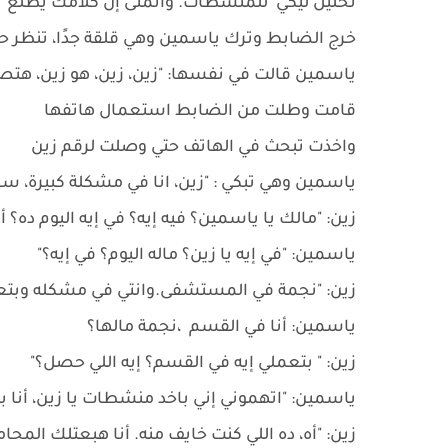
تحليل ليكي للمنشطات. وأتمنى إن كلامك يطلع 
خرج الضابط وترك ياسمين وهي قلقة جدًا، تنظر حو
ياسمين قالت في نفسها: "زين، زين، هو زين، هتص
قامت وطلت من الضابط استعمال هاتفها
واخذت تبحث في الهاتف حتي وصلت لرقم زين
ياسمين وهي تبكي : "زين، انا في مشكلة كبيرة، سا
زين: "مالك يا ياسمين؟ فيه إيه؟ في إيه اليوم د
ياسمين: "في إيه يا زين؟ ماله اليوم؟ في إيه؟"
زين: "نجمة في المستشفى.وانتي في مشكله وبتعي
ياسمين: أنا في القسم ،نجمة مالها؟
زين: " بتعملي إيه في القسم؟ إيه اللي حصل؟"
ياسمين: "اتهموني إني باخد منشطات يا زين، أنا
زين: "أه، ده اللي كنت خايف منه. أنا هبعتلك الم