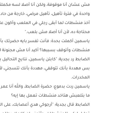
مش عشان أنا موقوفة، ولكن أنا أصلا لسه مكملتش ا
واحدة في فترة تأهيل، تأهيل مرضي، خارجة من حادث
أخذ منشطات لما أبقى رجلي في الملعب وأكون عايزة
محتاجة ده، لأن أنا أصلا مش بلعب."
ياسمين أكملت بحدة: فأنت تفسر بايه حضرتك بأن أن
منشطات وأتوقف بسببها؟ أكيد أنا مش مجنونة لل
الضابط رد بجدية: "كابتن ياسمين، نتايج التحاليل
بس مهددة بأنك تتوقفي، مهددة بأنك تتسجني، لأن 
المخدرات.
ياسمين ردت بدموع: حضرة الضابط، والله أنا عمري 
ما بتلعبش هتاخد منشطات تعمل بها إيه؟
الضابط قال بجدية: "أرجوكي هدي أعصابك، على ال