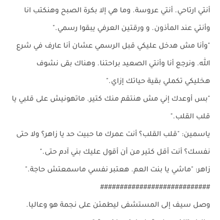
أنتي ارتاحي. أنتي عروسة. وما هي إلا بكرة الصبح وهنكتب انا
وأنتي عند المأذون. و ورقتين العرفي يبقوا رسمي."
"وأنا مش هدخل عليكي قبل الرسمي عشان أنا عارف في شرع
الله. ونرجع أنا وأنتي الصعيد براحتنا. وهناك بقى نشوف
هخليكي تكملي بقية حياتك إزاي."
"بس أوعدك إني مش هنتقم منك كتير. ماتهونيش على قلبي يا
قلب القلب."
ياسمين: "قلب القلب؟ أنت عمرك ما حبيت حد يا زاهر؟ ولا حتى
نفسك؟ أنت أقل كتير من أن أقول عليك بني آدم حتى."
زاهر: "ماشي يا بنت العم. هعتبر نفسي ماسمعتش حاجة."
############################
وصل سيف إلى المستشفى ليطمئن على نجمة هو وعاليا.