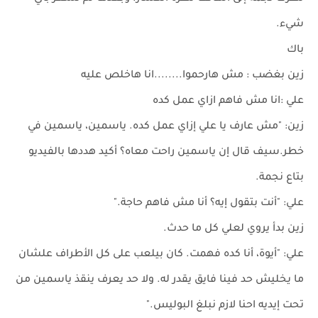
شيء.
باك
زين بغضب : مش هارحموا........انا هاخلص عليه
علي :انا مش فاهم ازاي عمل كده
زين: "مش عارف يا علي إزاي عمل كده. ياسمين، ياسمين في
خطر.سيف قال إن ياسمين راحت معاه؟ أكيد هددها بالفيديو
بتاع نجمة.
علي: "أنت بتقول إيه؟ أنا مش فاهم حاجة."
زين بدأ يروي لعلي كل ما حدث.
علي: "أيوة، أنا كده فهمت. كان بيلعب على كل الأطراف علشان
ما يخليش حد فينا فايق يقدر له. ولا حد يعرف ينقذ ياسمين من
تحت إيديه احنا لازم نبلغ البوليس."