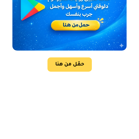
حمّل من هنا