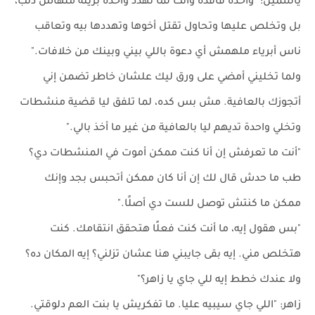
ياسمين: "واحدة فاقدة وأنت لما تهدد واحدة بريئة ملهاش ذنب،
بل وتخلص عليها وتحاول تقتل أخوها وتهددها بيه وتعاقب
ناس أبرياء ملهمش أي دعوة باللي بيني وبينك من خلافات."
ولما تخليني أمضي على ورق ليك علشان خاطر تضمن إني
أتجوزك بالعافية. مش بس كده، لما تلفق ليا قضية منشطات
وتخلي واحدة تديهم ليا بالعافية من غير ما أخذ بالي."
"أنت ما تعرفش إن أنا كنت ممكن أموت في المنشطات دي؟
طب ما حدش قال لك إن أنا كان ممكن أتحبس بجد وإنك
ممكن ما كنتش توصل للست دي أصلًا."
"بس هقول إيه، ما أنت كنت فعلًا هتحقق انتقامك. كنت
هتخلص مني. إيه بقى جايبني هنا عشان تزلني؟ إيه المكان ده؟
ولا عندك خطط إيه للي جاي يا زاهر؟"
زاهر: "اللي جاي سيبيه عليا. ما تفكريش يا بنت العم دلوقتي.