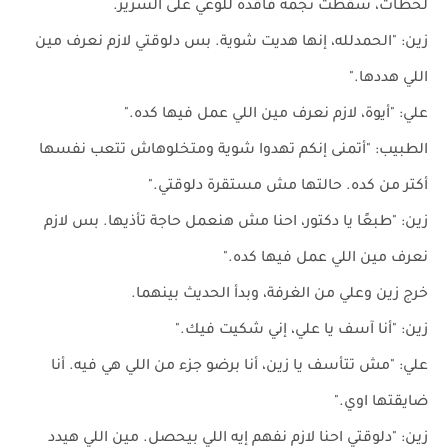
لحظات، سقطت نجمة فاقدة للوعي على السرير.
زين: "الحمدلله، إنها هديت شوية. بس دلوقتي لازم نعرف مين
اللي هددها."
علي: "أيوة، لازم نعرف مين اللي عمل فيها كده."
الطبيب: "أتمنى إنكم تهدوا شوية ومتخلوهاش تتعب نفسها
أكتر من كده. حالتها مش مستقرة دلوقتي."
زين: "طبعًا يا دكتور، احنا مش هنعمل حاجة تأذيها. بس لازم
نعرف مين اللي عمل فيها كده."
خرج زين وعلي من الغرفة، وبدأ الحديث بينهما.
زين: "أنا آسف يا علي، إني شكيت فيك."
علي: "مش تتأسف يا زين، أنا برضو جزء من اللي هي فيه. أنا
ضايقتها اوي."
زين: "دلوقتي احنا لازم نفهم إيه اللي بيحصل. مين اللي هيدد