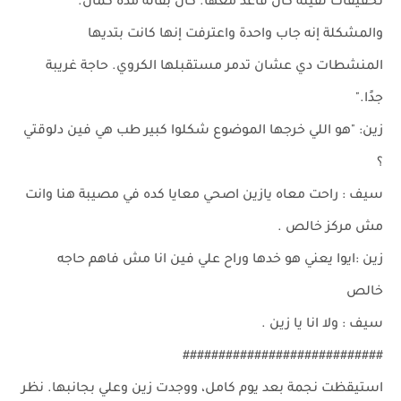
تحقيقات لقيته كان قاعد معها. كان بقاله مدة كمان.
والمشكلة إنه جاب واحدة واعترفت إنها كانت بتديها
المنشطات دي عشان تدمر مستقبلها الكروي. حاجة غريبة
جدًا."
زين: "هو اللي خرجها الموضوع شكلوا كبير طب هي فين دلوقتي
؟
سيف : راحت معاه يازين اصحي معايا كده في مصيبة هنا وانت
مش مركز خالص .
زين :ايوا يعني هو خدها وراح علي فين انا مش فاهم حاجه
خالص
سيف : ولا انا يا زين .
############################
استيقظت نجمة بعد يوم كامل، ووجدت زين وعلي بجانبها. نظر