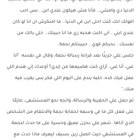
الدنيا دي وامشي.. فأنا مش هيكون عندي ابن.. بس احب
اقولك انك كنت احلى ابن في الدنيا.. ما افتكرش ان انا لو كان
عندي ابني.. اني اكنت هحبه زي ما انا حبيتك.. خلي بالك من
نفسك.. بحبكم قوي.. حبيبتكم نجمة.
جلس علي حزينًا بعد قراءة رسالة نجمة، وقال في نفسه: "أنا
غبي، أنا غبي. أزاي كنت هضيعها من إيدي؟ أوعدك إني هندم اللي
عمل فيك كده، خليه يندم على اليوم اللي فكر بس يقرب فيه
منك."
ثم حمل علي الحقيبة والرسالة، واتجه نحو المستشفى، عازمًا
على فعل كل ما في وسعه لحماية نجمة والانتقام من الشخص
الذي آذاها. شعر علي بحزن عميق وحسرة على ما حدث لنجمة.
في المستشفي حيث اتصل زين بسيف ليعرف ماذا حدث مع