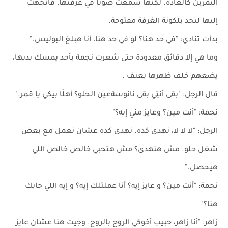
التمرين كالعادة. لكنها سمعت صوتًا في غرفتها، فاتجهت
إليها لتجد بلكونة الغرفة مفتوحة.
بدأت تنادي: "في حد هنا؟ لو في حد هنا، أنا هبلغ البوليس."
وما هي إلا دقائق معدودة حتى شعرت نجمة بأحد يمسك يديها،
يضعهم خلف ظهرها بعنف .
قال الرجل: "بقى أنتِي بقى نانوسةعين الحلو؟ أهلًا بيكي يا قمر."
نجمة: "أنت مين؟ وعايز مني إيه؟"
الرجل: "لا لا لا، نهدى كده. نهدى كده عشان نعمل مع بعض
شغل حلو. مش هنهدى؟ مش هتحبي خالص خالص اللي
هيحصل."
نجمة: "أنت مين؟ و عايز إيه؟ أنا عملتلك إيه؟ و إيه اللي جابك
هنا؟"
زاهر: "أنا زاهر، حبيب أخوكي الروح بالروح. وجيت هنا عشان عايز