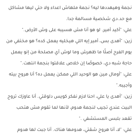
نجمة وهيهددها ليه؟ نجمة ملهاش اعداء ولا حتي ليها مشاكل
مع حد.دي شخصية مسالمة جدا.
علي: "أكيد أمير. لو هو أنا مش هسيبه على وش الأرض."
زين: "أهدى بس، أمير إيه اللي هيخليه يعمل كده؟ هو مختفي من
يوم الفرح أصلًا ما ظهرش وما لوش أي مصلحة من إنو يعمل
حاجة شبه دي، خصوصًا إن خلاص علاقتوا بنجمة انتهت."
علي: "أومال مين هو الوحيد اللي ممكن يعمل ده؟ أنا هروح بيته
وأجيبه."
زين: "أهدى يا علي، احنا لازم نفكر كويس دلوقتي. أنا عاوزك تروح
البيت عندي تجيب لنجمة هدوم، لأنها لما تقوم مش هتحب
تقعد بلبس المستشفي ."
علي: "لا، أنا هروح شقتي، هدومها هناك. أنا جبت لها هدوم