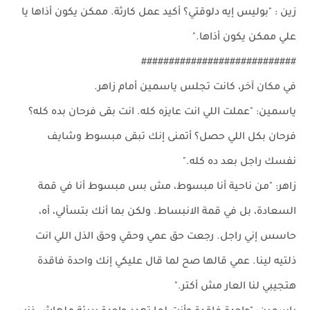
زين : "بوليس إيه دلوقتي؟ أكيد عمل كارثة. ممكن يكون أذاها يا
علي ممكن يكون أذاها."
############################
في مكان آخر، كانت تجلس ياسمين أمام زاهر.
ياسمين: "عملت اللي انت عايزه كله. انت بقى فرحان بده كله؟
فرحان بكل اللي حصل؟ أتمنى إنك تبقى مبسوط وشايف
نفسك راجل بعد ده كله."
زاهر: "من ناحية أنا مبسوط، مش بس مبسوط أنا في قمة
السعادة، بل في قمة الانبساط. ولكن بما أنك بتسألي، أه،
حاسس إني راجل. رجعت حق عمي وحقي وحق الذل اللي انت
ذلتيه لينا. عمي قالها صح لما قال عليكي إنك واحدة فاقدة
هتجيبي لنا العار مش أكتر."