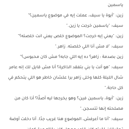
ياسمين
زين: "أيوة يا سيف، عملت إيه في موضوع ياسمين؟"
سيف: "ياسمين خرجت يا زين."
زين: "يعني إيه خرجت؟ الموضوع خلص يعني انت خلصته؟"
سيف: "لا مش أنا اللي خلصته. زاهر."
زين بصدمة : زاهر؟ ده إيه اللي جابه؟ مش كان محبوس؟"
سيف: "هو أنت يا بني بتفقد الذاكرة؟ أنا مش قايل لك إنه عامر
شال الليلة كلها وخلى زاهر برا علشان خاطر هو اللي يتحكم في
كل حاجة."
زين: "أيوة، ياسمين فين؟ وهو يخرجها ليه أصلًا؟ أذا كان من
مصلحته إنها تتسجن."
سيف: "أنا ما أعرفش، الموضوع هنا غريب جدًا. أنا دخلت أوضة