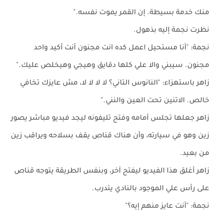
منك خدمة بسيطة. إن القمر يموت نفسه."
نظرت نجمة إليه بذهول.
نجمة: "أنا مستحيل اعمل كده انت مجنون أنت أكيد واحد
مجنون. سيبني والا علي كلها دقايق وهيجي وهيخلص عليك."
زاهر باستهزاء: "النانوس التاني؟ لا لا لا لا، مش عايزك تخافي
خالص. الاتنين تحت العين والنني."
زاهر جعلها تجلس أمامه وفتح تليفونه ليجد فيديو مباشر يصور
زين وهو في سيارته، وأن هناك قناص يقف بسلاحه ويراقب زين
من بعيد.
زاهر أغلق هذا الفيديو ليفتح آخر، وبنفس الطريقة يتوجه قناص
على رأس علي الموجود بالنادي يتدرب.
نجمة: "أنت عايز منهم إيه؟"