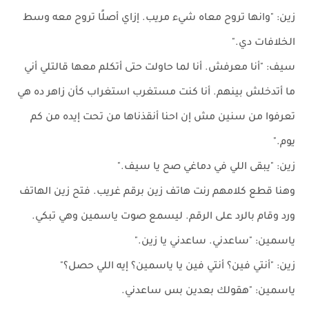
زين: "وانها تروح معاه شيء مريب. إزاي أصلًا تروح معه وسط
الخلافات دي."
سيف: "أنا معرفش. أنا لما حاولت حتى أتكلم معها قالتلي أني
ما أتدخلش بينهم. أنا كنت مستغرب استغراب كأن زاهر ده هي
تعرفوا من سنين مش إن احنا أنقذناها من تحت إيده من كم
يوم."
زين: "يبقى اللي في دماغي صح يا سيف."
وهنا قطع كلامهم رنت هاتف زين برقم غريب. فتح زين الهاتف
ورد وقام بالرد على الرقم. ليسمع صوت ياسمين وهي تبكي.
ياسمين: "ساعدني. ساعدني يا زين."
زين: "أنتي فين؟ أنتي فين يا ياسمين؟ إيه اللي حصل؟"
ياسمين: "هقولك بعدين بس ساعدني.