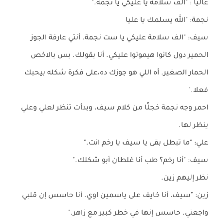
عاليا : "الف سلامة يا عليكي يا نجمة."
نجمة: "الله يسلمك يا عليا
سيف: "الف سلامة عليكي يا ست نجمة. أنتي عارفة الجوز
الحمير دول كانوا هيموتوا عليكي. أنا بقولك. بس بالاخص
الحمار الصغير. أه اللي هو جوزك ده،على فكرة شكله بيحبك
فعلا."
احمر وجه نجمة خجلًا من كلام سيف، وبدأت تنظر لعلي وعلي
ينظر لها.
علي: "ما تبطل بقى يا سيف يا رخم انت."
سيف: "أنا رخم؟ طب أنا غلطان أبو شكلك."
نظر إليهم زين.
زين: "سيف، أنا خايف على ياسمين اوي. أنا حاسس إن قلبي
واجعني. حاسس إنها في خطر كبير مع زاهر."