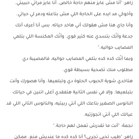
زاهر: "أنا مش عايز منهم حاجة خالص. أنا عايز مراتي حبيبتي.
وأخوكي مد ايده على الحاجة اللي مش بتاعته ودمر لي حياتي.
وأنا جاي هنا مش هقولك أني هاخد حياته. بس أنا أعرف أنك
جدعة وأنّك بتسدي عنه كتير قوي. وأنّك المكنسة اللي بتلمي
المصايب حواليه."
وبما أنّك كده كده بتلمي المصايب حواليه، فالمصيبة دي
مطلوب منك تضحية بسيطة قوي.
هتاخدي شوية الحبوب الحلوة دي وتبلعيها. وأنا هصورك وأنت
بتبلعيها. وإلا في نفس الثانية هتفقدي أغلى اتنين في حياتك
النانوس الصغير بتاعك اللي أنتي ربيتيه، والنانوس التاني اللي قد
عيالك اللي أنتي اتجوزتيه.
نجمة: "أنت ما تقدرش تعمل لهم حاجة."
زاهر: "طيب تحبي تجربي؟ أنا كده كده ما عنديش منع. ممكن