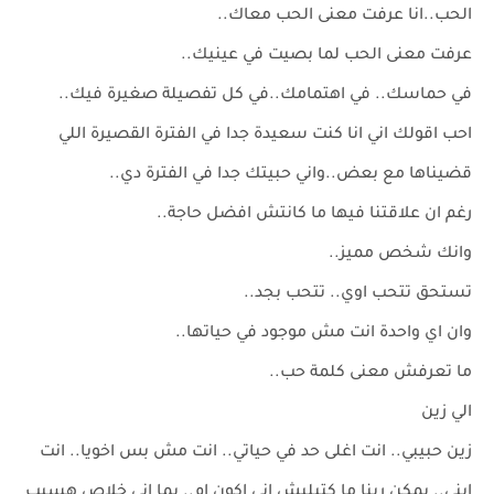
الحب..انا عرفت معنى الحب معاك..
عرفت معنى الحب لما بصيت في عينيك..
في حماسك.. في اهتمامك..في كل تفصيلة صغيرة فيك..
احب اقولك اني انا كنت سعيدة جدا في الفترة القصيرة اللي
قضيناها مع بعض..واني حبيتك جدا في الفترة دي..
رغم ان علاقتنا فيها ما كانتش افضل حاجة..
وانك شخص مميز..
تستحق تتحب اوي.. تتحب بجد..
وان اي واحدة انت مش موجود في حياتها..
ما تعرفش معنى كلمة حب..
الي زين
زين حبيبي.. انت اغلى حد في حياتي.. انت مش بس اخويا.. انت
ابني.. يمكن ربنا ما كتبليش اني اكون ام.. بما اني خلاص هسيب