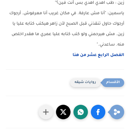
زين : طب اهدي اهدي بس أنت فين؟"
ياسمين: "أنا مش عارفة. في مكان غريب أنا معرفوش. أرجوك
أرجوك حاول تنقذني قبل الصبح لأن زاهر هيكتب كتابه عليا يا
زين. مش هيرحمني ولو كتب كتابه عليا عمري ما هقدر اخلص
منه. ساعدني."
الفصل الرابع عشر من هنا
روايات شيقه