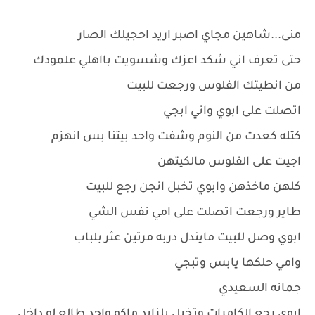
منى...شاهين مجاي اصبر اريد احجيلك الصار
حتى تعرف اني شكد اعزك وشسويت بااهلي علمودك
من انطيتك الفلوس ورجعت للبيت
اتصلت على ابوي واني ابجي
كتله كعدت من النوم وشفت واحد بيتنا بس انهزم
اجيت على الفلوس مالكيتهن
كلهن ماخذهن وابوي تخبل انجن رجع للبيت
طاير ورجعت اتصلت على امي نفس الشي
ابوي وصل للبيت مايندل دربه مرتين عثر بلباب
وامي حلكها يابس وتبجي
جمانه السعيدي
ابوي رجع الكامرات وتخبل بلزايد ماكو واحد طالع لو داخل