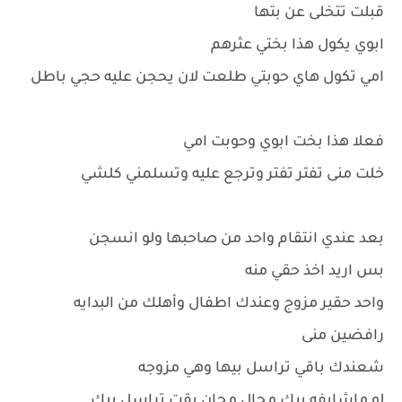
قبلت تتخلى عن بتها
ابوي يكول هذا بختي عثرهم
امي تكول هاي حوبتي طلعت لان يحجن عليه حجي باطل
فعلا هذا بخت ابوي وحوبت امي
خلت منى تفتر تفتر وترجع عليه وتسلمني كلشي
بعد عندي انتقام واحد من صاحبها ولو انسجن
بس اريد اخذ حقي منه
واحد حقير مزوج وعندك اطفال وأهلك من البدايه
رافضين منى
شعندك باقي تراسل بيها وهي مزوجه
لو ماشايفه بيك مجال مجان بقت تراسل بيك