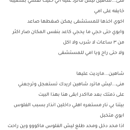
منى...شاهين ليش ماترد عليه اني خليت نفسي بمصيبه
خايفه على امي
اخوي اخذها للمستشفى يمكن ضغطها صاعد
وابوي حتى حجي ما يحجي كاعد بنفس المكان صار اكثر
من ٣ ساعات لا شرب ولا اكل
ولا حتى راح ويا امي للمستشفى
شاهين...مارديت عليها
منى...ليش ماترد شاهين اريدك تستعجل وترجعني
على ذمتك بعد مااكدر ابقى هنا بهذا البيت
بيتنا بي نار مستعره اهلي داخلين انذار بسبب الفلوس
ابوي متخبل
اذا محد دخل ومحد طلع ليش الفلوس ماكووو وين راحت