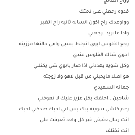
وراح اتعالج
فدوه رجعني على ذمتك
وواوعدك راح اكون انسانه ثانيه راح اتغير
واذا ماتريد ترجعني
رجع الفلوس ابوي انجلط بسبي وامي حالتها مززينه
اخوي شاك الفلوس عندي
وكل شويه يهددني اذا صار بابوي شي يكتلني
هو اصلا مايحبني من قبل لاهو ولا زوجته
جمانه السعيدي
شاهين...احلفك بكل عزيز عليك لا تعوفني
رغم كلشي سويته ببك بس اني احبك صدكني احبك
انت رجال حقيقي غير كل واحد تعرفت علي
انت تختلف