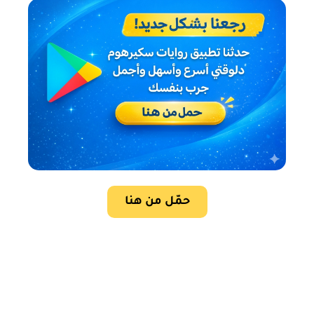
حمّل من هنا