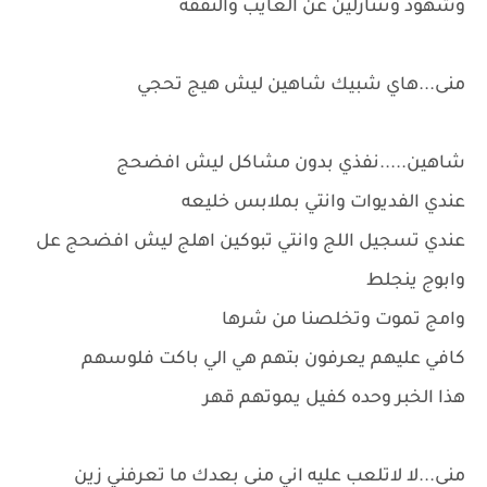
وشهود وتتنازلين عن الغايب والنفقه
منى...هاي شبيك شاهين ليش هيج تحجي
شاهين.....نفذي بدون مشاكل ليش افضحج
عندي الفديوات وانتي بملابس خليعه
عندي تسجيل اللج وانتي تبوكين اهلج ليش افضحج عل
وابوج ينجلط
وامج تموت وتخلصنا من شرها
كافي عليهم يعرفون بتهم هي الي باكت فلوسهم
هذا الخبر وحده كفيل يموتهم قهر
منى...لا لاتلعب عليه اني منى بعدك ما تعرفني زين