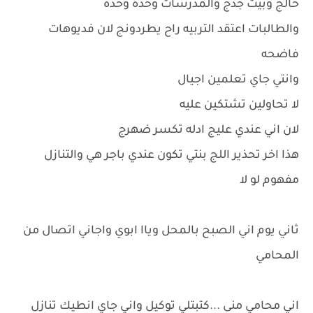
خالج وبيت جدج والمدرسات وحده وحده
والطالبات اعتقد التربيه راح يطردونج لان فديوهات
فاضحه
وانتي جاي تعلمين اجيال
لا تحاولين تشتكين عليه
لان اني عندي عليج ادله تكسر ضهرج
هذا اخر تحذير اللج بنتي تكون عندي باجر هي والتنازل
مفهوم لو لا
ثاني يوم اني الصبح بالمحل وياا ابوي واجاني اتصال من
المحامي
اني محامي منى ...كتبتلي توكيل واني جاي انطيك تنازل