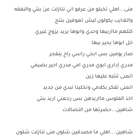
منى...اهلي تخبلو من عرفو اني تنازلت عن بنتي والنفقه
والغايب يكولون ليش تعوفين بنتج
كتلهم مااربيها وحدي وابوها يريد يزوج غيري
خل ابوها يحير بيها
صار يومين بس ابجي راسي راح ينفجر
مدري إداري ابوي مدري امي مدري احير بضيمي
اتمنى تنتبه عليها زين
اتمنى تفكر بكلامي وتخلينا نبدي من جديد
اخذ الفلوس مااريدهن بس رجعني اريد بنتي
شاهين...حضرتها من التصالات
شاهين ...اهلي ما مصدقين شلون منى تنازلت شلون