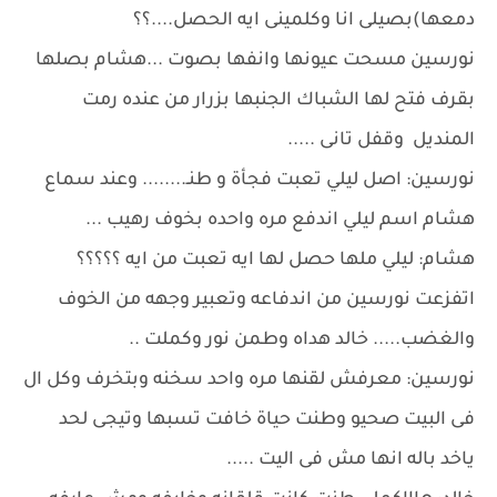
دمعها)بصيلى انا وكلمينى ايه الحصل....؟؟
نورسين مسحت عيونها وانفها بصوت ...هشام بصلها
بقرف فتح لها الشباك الجنبها بزرار من عنده رمت
المنديل وقفل تانى .....
نورسين: اصل ليلي تعبت فجأة و طنـ........ وعند سماع
هشام اسم ليلي اندفع مره واحده بخوف رهيب ...
هشام: ليلي ملها حصل لها ايه تعبت من ايه ؟؟؟؟؟
اتفزعت نورسين من اندفاعه وتعبير وجهه من الخوف
والغضب..... خالد هداه وطمن نور وكملت ..
نورسين: معرفش لقنها مره واحد سخنه وبتخرف وكل ال
فى البيت صحيو وطنت حياة خافت تسبها وتيجى لحد
ياخد باله انها مش فى اليت .....