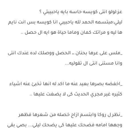
عز:لولو انتى كويسه حاسه بايه ياحبيبتي ؟
ليلي:مبتسمه الحمد لله ياحبيبي انا كويسه بس انت نايم
ها ليه و مراتك كمان وماما حياة هو ايه ال حصل ..
_ملس على عرها بحنان ،، الحصل ووصلك لده عندك انتى
وانا مستنى انتى ال تقوليه...
_اخفضه بصرها بعيد عنه ما اكد له انها تخبئ عنه اشياء
كثيره غير مجري الحديث كى لا يضغت عليها ..
_نظر ل روكا وابتسم ازاح خصله من شعرها فظهر
وجهها امامه فضحك عليها كى يضحك ليلي... بصي بقي