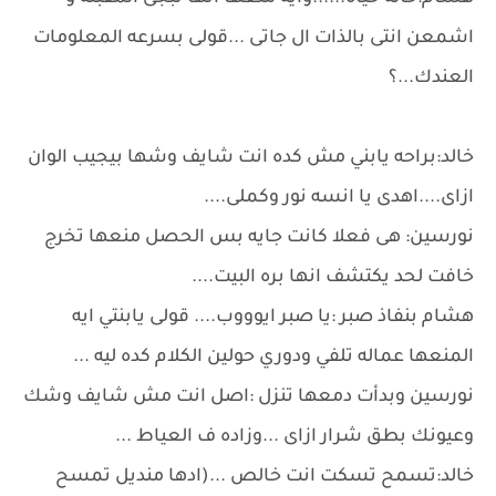
اشمعن انتى بالذات ال جاتى ...قولى بسرعه المعلومات
العندك...؟
خالد:براحه يابني مش كده انت شايف وشها بيجيب الوان
ازاى....اهدى يا انسه نور وكملى....
نورسين: هى فعلا كانت جايه بس الحصل منعها تخرج
خافت لحد يكتشف انها بره البيت....
هشام بنفاذ صبر :يا صبر ايوووب.... قولى يابنتي ايه
المنعها عماله تلفي ودوري حولين الكلام كده ليه ...
نورسين وبدأت دمعها تنزل :اصل انت مش شايف وشك
وعيونك بطق شرار ازاى ...وزاده ف العياط ...
خالد:تسمح تسكت انت خالص ...(ادها منديل تمسح