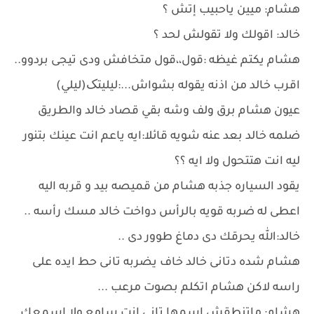
هشام: ميين ياحبيب إتش ؟
خالد: اقولك ولا تقولش لحد ؟
هشام يكتم غيظه :قول،،قول متخافش ودى تيجى بردوو..
اقرب خالد من اذنه يقوله بشواش...:ليليتک(ليلي)
عيون هشام برق ولف وشه بقي قصاد خالد والطريق
ضلمه خالد بعد عنه شويه قائلا:ايه ياعم انت عينك بتنور
ليه انت هتتحول ولا ايه ؟؟
يقود السياره جذبه هشام من قميصه بيد و قربه اليه
اعطى له ضربه قويه بالرأس دواخت خالد مسك رأسه ..
خالد:الله يحرقك دى دماغ طوور دى ..
هشام شده دتانى خالد خاف يضربه تانى حط ايده على
راسه لاكن هشام اتكلم بصوت مرعب ...
هشام: ماتنطقش اسمها تانى انت سامع ولا اسمعك