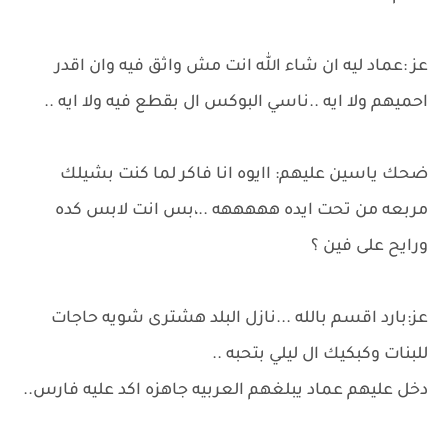
عز :عماد ليه ان شاء الله انت مش واثق فيه وان اقدر
احميهم ولا ايه ..ناسي البوكس ال بقطع فيه ولا ايه ..
ضحك ياسين عليهم: اايوه انا فاكر لما كنت بشيلك
مربعه من تحت ايده هههههه ..،بس انت لابس كده
ورايح على فين ؟
عز:بارد اقسم بالله ...نازل البلد هشترى شويه حاجات
للبنات وكبكيك ال ليلي بتحبه ..
دخل عليهم عماد يبلغهم العربيه جاهزه اكد عليه فارس..