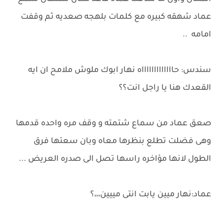
عماد شهقه كبيره مع كلمات بلهجه صعديه ثم وقفت
امامه ..
سندس: حاااااااااااااه نهار ابوك ملوش ملامح ان ايه
القعدك هنا يا راجل انت؟؟
صعق عماد من سماع شتمته و وقف مره واحده قدمها
وهى فضلت تطلع بنظرها معاه وبان سعتها فرق
الطول لانها مؤاخره راسها تصل الى صدره العريض ...
عماد:نهار ميين يابت انتى مييين،،،؟