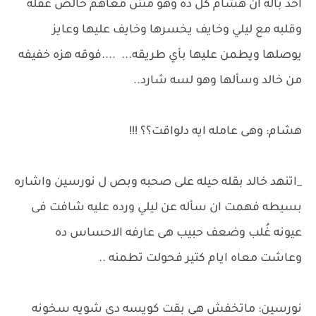
اخد باله ان هشام كل ده وهو مش معاهم خالص عقله
وقلبه مع ليلي وخايف يخسرها وخايف عليها وعايز
يوصلها ويطمن عليها بأي طريقه... ....فوقه هزه خفيفه
من خالد وسألها وهو لسه شارد..
هشام: وهى عامله ايه دلواقت؟؟ !!!
_اتنهد خالد بقله حيله على صحبه وبص ل نورسين واشاره
بسيطه فهمت ان سأله عن ليلي ورده عليه شافت فى
عيونه غُلب وضعف حبيب هى عارفه الاحساس ده
وعاشت معاه ايام كتير فحولت تطمنه ..
نورسين: ماتخفش هى بقت كويسه دى شويه سخونه