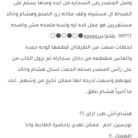
وصل المصدر رمى السجاره من ايده ومدها يسلم على
الضباط ال مستنياه وقف مكانه زى الصنم وهشام وخالد
مستغربين هو عمل كده ليه ولسه ملمحه مش واضحه
؟؟؟!!!!! بقلم/بيرووووو⚫⚪⚫⚪⚫⚪
لحظات صمت من الطرفاان قطعها كوحه جمده
وانفاس منقطعه من دخان سجارته ثم نزول الكاب من
على رأس المصدر صدمه الجمت لسان هشام وخالد
عيونهم وسعت لدرجه انها ممكن تخرج من وشهم ..لحد
ما أخيراً هشام نطق..
هشام:أنتي طب ازاى.؟؟
نورسين: احم.. ممكن تهدى ياحضرة الظابط وانا
افهمك..!!