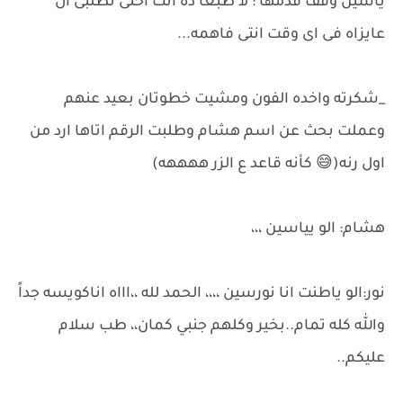
ياسين وقف قدمها : لا طبعا ده انت اختى تطلبى ال
عايزاه فى اى وقت انتى فاهمه...
_شكرته واخده الفون ومشيت خطوتان بعيد عنهم
وعملت بحث عن اسم هشام وطلبت الرقم اتاها ارد من
اول رنه(😅 كأنه قاعد ع الزر ههههه)
هشام: الو يياسين ،،،
نور:الو ياطنت انا نورسين ،،،، الحمد لله ،،اااه اناكويسه جداً
والله كله تمام..بخير وكلهم جنبي كمان،، طب سلام
عليكم..