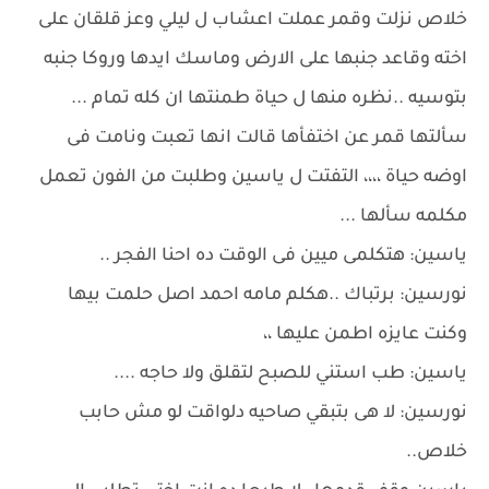
خلاص نزلت وقمر عملت اعشاب ل ليلي وعز قلقان على
اخته وقاعد جنبها على الارض وماسك ايدها وروكا جنبه
بتوسيه ..نظره منها ل حياة طمنتها ان كله تمام ...
سألتها قمر عن اختفأها قالت انها تعبت ونامت فى
اوضه حياة ،،،، التفتت ل ياسين وطلبت من الفون تعمل
مكلمه سألها ...
ياسين: هتكلمى ميين فى الوقت ده احنا الفجر ..
نورسين: برتباك ..هكلم مامه احمد اصل حلمت بيها
وكنت عايزه اطمن عليها ،،
ياسين: طب استني للصبح لتقلق ولا حاجه ....
نورسين: لا هى بتبقي صاحيه دلواقت لو مش حابب
خلاص..