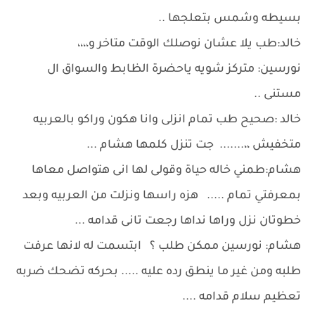
بسيطه وشمس بتعلجها ..
خالد:طب يلا عشان نوصلك الوقت متاخر و،،،،
نورسين: متركز شويه ياحضرة الظابط والسواق ال
مستنى ..
خالد :صحيح طب تمام انزلى وانا هكون وراكو بالعربيه
متخفيش ،،....... جت تنزل كلمها هشام ...
هشام:طمني خاله حياة وقولى لها انى هتواصل معاها
بمعرفتي تمام ..... هزه راسها ونزلت من العربيه وبعد
خطوتان نزل وراها نداها رجعت تانى قدامه ...
هشام: نورسين ممكن طلب ؟ ابتسمت له لانها عرفت
طلبه ومن غير ما ينطق رده عليه ..... بحركه تضحك ضربه
تعظيم سلام قدامه ....