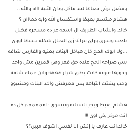
وفضل يرغي معاها لحد ماكل ودان البُنيه اااه والله ..
هشام مبتسم بعيظ واستفسار: الله وايه كمااان ؟
خالد: والشاب الظريف ال اسمه عز ده مسخره فضل
يلعب ويجرى وراى مراته زى العيال شكله بيحبها اووى
...ولا ابوك الحج كان هياكل البنات بعنيه والفارس شافه
بس صراحه الحج عنده حق قمر وهى قمرين مش واحد
وجوزها عيونه كانت بطق شرار هههه وابن عمك شافه
وحب يشتت انتباهه بس معرفش واخد البنات ومشيوو
هشام بغيظ ويجز باسنانه وبيسوق : امممممم كل ده
انت مركز بقي اوى !!!!
خالد:انت عارف يا إتش انا نفسي اشوف ميين؟؟