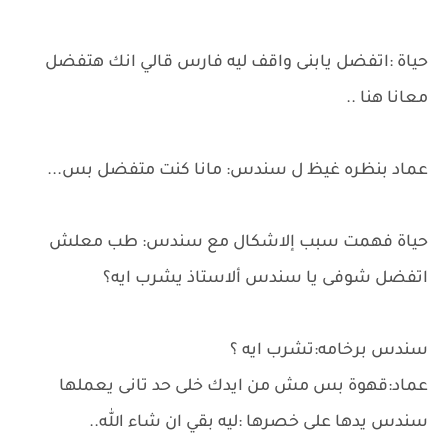
حياة :اتفضل يابنى واقف ليه فارس قالي انك هتفضل
معانا هنا ..
عماد بنظره غيظ ل سندس: مانا كنت متفضل بس...
حياة فهمت سبب إلاشكال مع سندس: طب معلش
اتفضل شوفى يا سندس ألاستاذ يشرب ايه؟
سندس برخامه:تشرب ايه ؟
عماد:قهوة بس مش من ايدك خلى حد تانى يعملها
سندس يدها على خصرها :ليه بقي ان شاء الله..