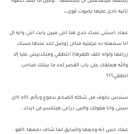
يشفها ميصدقش ال يسمعها ..،وقبل ما تبعد خطوه
تانيه نادى عليها بصوت قوى،،،
عماد :استنى عندك خدى هنا انتى ميين يابت انتى وايه ال
انا سمعته ده عرفتيه مناان (وصل لحد عندها مسك
زراعها ولواه خلف ظهرها) انتطقي ومتكدبيش عليا إلا
والله هعلقك على باب القصر لحد ما يبنلك صاحب
انطقي؟؟؟
سندس بخوف من شكله الضخم بدموع وبآلم :اااه اااى
سبنى وانا هقولك والنبى دراعى هيتكسر فى ايدك ..
عماد حس انه وجعها واضايق لما شاف دمعها :ااهو