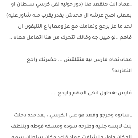
_عماد انت هتقعد هنا (دور حوليه لقى كرسي سلطان او
بمعنى اصح عرشه ال محدش يقدر يقرب منه شاور عليه)
لحد ما عز يرجع وتمامك مع عز ومعايا ع التليفون ان
فاهم ..لو ميين جه وقالك تتحرك من هنا اتعامل معاه ..
عماد:تمام فارس بيه متقلقش ... حضرتك راجع
النهارده؟
فارس :هحاول انهى المهم وارجع ....
_سابوه وخرجو وقعد هو على الكرسي،، بعد مده دخلت
بنت لابسه جلبيه وطرحه سوده ومسكه فوطه وبتنظف
المكان واول ما شافت عماد قاعد مكان سلطان سمع