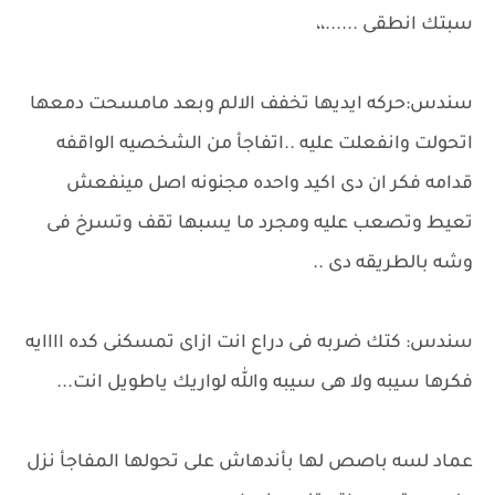
سبتك انطقى ......،،
سندس:حركه ايديها تخفف الالم وبعد مامسحت دمعها
اتحولت وانفعلت عليه ..اتفاجأ من الشخصيه الواقفه
قدامه فكر ان دى اكيد واحده مجنونه اصل مينفعش
تعيط وتصعب عليه ومجرد ما يسبها تقف وتسرخ فى
وشه بالطريقه دى ..
سندس: كتك ضربه فى دراع انت ازاى تمسكنى كده اااايه
فكرها سيبه ولا هى سيبه والله لواريك ياطويل انت...
عماد لسه باصص لها بأندهاش على تحولها المفاجأ نزل