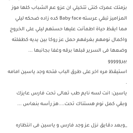
بزمتك عمرك كنتى تتخيلي ان عزو عم الشباب كلها موز
المزاميز تبقي عرسته Baby face كده زاده ضحكه ليلي
مما ايقظ حياة اطمأنت عليها حستهم ليلي على الخروج
واكمال نومهم بغرفهم حمل عز روكا بين يديه كطفلته
وضعها فى السرير قبلها برقه وغفا بجانبها ...
بيرووووو
استيقظ مره اخر على طرق الباب فتحه وجد ياسين امامه
.
ياسين: انت لسه نايم طب تعالى تحت فارس عايزك
وبقي كمل نوم هستناك تحت....هز رأسه بنعاس ...
_وبعد دقايق نزل عز وجد فارس و ياسين فى انتظاره