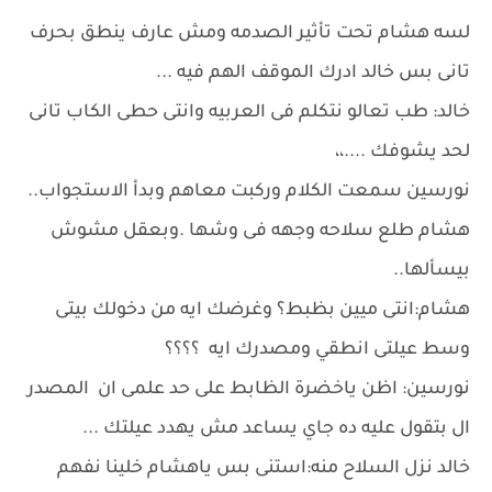
لسه هشام تحت تأثير الصدمه ومش عارف ينطق بحرف
تانى بس خالد ادرك الموقف الهم فيه ...
خالد: طب تعالو نتكلم فى العربيه وانتى حطى الكاب تانى
لحد يشوفك ....،،
نورسين سمعت الكلام وركبت معاهم وبدأ الاستجواب..
هشام طلع سلاحه وجهه فى وشها .وبعقل مشوش
بيسألها..
هشام:انتى ميين بظبط؟ وغرضك ايه من دخولك بيتى
وسط عيلتى انطقي ومصدرك ايه ؟؟؟؟
نورسين: اظن ياخضرة الظابط على حد علمى ان المصدر
ال بتقول عليه ده جاي يساعد مش يهدد عيلتك ...
خالد نزل السلاح منه:استنى بس ياهشام خلينا نفهم