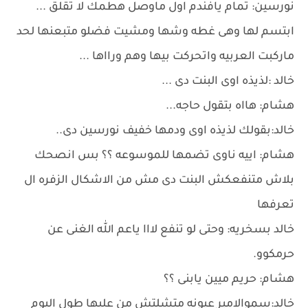
نورسين: تمام يافندم اول ماوصل هطمك لا تقلق ...
ابتسم لها وهى غطه وشها ومشيت فضلو متبعنها لحد
ماركبت العربيه واتحركت بيها وهم ورااها ...
خالد :لذيذه اوى البنت دى ...
هشام: هااه بتقول حاجه...
خالد:بقولك لذيذه اوى ودمها خفيف نورسين دى..
هشام: اييه ناوى تضمها للموسوعه ؟؟ بس انصحك
بلاش متنفعكش البنت دى مش من الاشكال الزفره ال
تعرفها
خالد بسخريه: وحتى لو تنفع لااا ياعم الله الغنى عن
حرمكوو.
هشام: حريم ميين يابنى ؟؟
خالد:سموالامير عيونه متشلتش من عليها طول اليوم