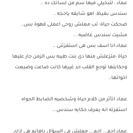
عماد : لتبخيلي فيها سم من لسانك ده ..
سندس بغيظ: اهو شايفه ياحجه ..
ضحكت حياة: تب معلش روحى اعملى قهوة بس..
مشيت سندس غاضبه ...
عماد:انا اسف بس هى استفزتنى ..
حياة :متزعلش منها دى بنت طيبه بس الزمن جار عليها
وحكايتها توجع القلب حد غيرها كانت ضاعت وضيعت
اخواتها..
عماد اتأثر من كلام حياة وشخصيه الضابط الجواه
استفزته انه يعرف حكايه سندس...
عماد:احم... احم... معلش فى السؤال ياهانم هى ازاى