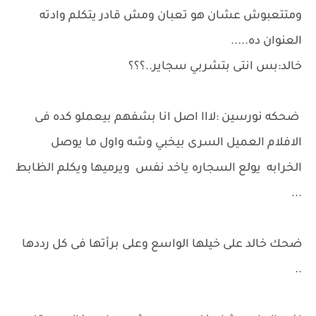
ومتتعبوش عشان هو تعبان ومش قادر يتكلم وادته
العنوان ده.....
خالد:بس انتى بتشربي سجاير..؟؟؟
ضحكه نورسين :لااا اصل انا بشفهم بيعملو كده فى
الافلام العميل السرى بيخبي وشه واول ما يوصل
الخرابه يولع السجاره ياخد نفس ويرميها ويكلم الظابط
...
ضحك خالد على خيلها الواسع وعلى برأتها فى كل رددها
..