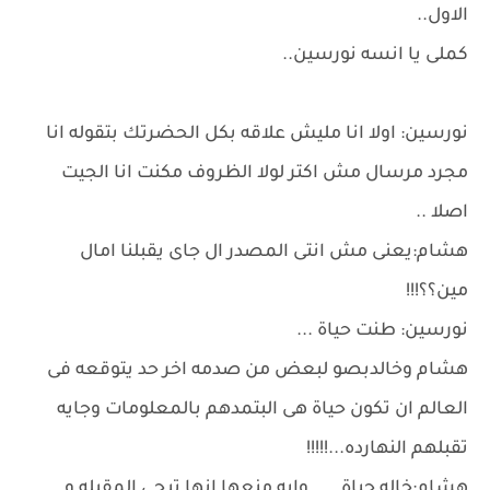
الاول..
كملى يا انسه نورسين..
نورسين: اولا انا مليش علاقه بكل الحضرتك بتقوله انا
مجرد مرسال مش اكتر لولا الظروف مكنت انا الجيت
اصلا ..
هشام:يعنى مش انتى المصدر ال جاى يقبلنا امال
مين؟؟!!!
نورسين: طنت حياة ...
هشام وخالدبصو لبعض من صدمه اخر حد يتوقعه فى
العالم ان تكون حياة هى البتمدهم بالمعلومات وجايه
تقبلهم النهارده...!!!!!
هشام:خاله حياة......وايه منعها انها تبجى المقبله و