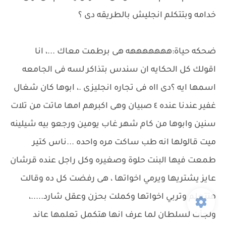
خدامه وبتتكلم انجليش بالطريقه دى ؟
ضحكه حياة:هههههههه هى برطمت معاك ...، انا
اقولك كل الحكايه ان سندس بتذاكر لسه فى الجامعه
اسمها ايه ؟دى ااه فى تجاره انجليزى .، ابوها كان شغال
غفير عندنا عنده ٤ صبيان وهى اكبرهم امها ماتت من تلات
سنين وابوها من كام شهر غاب يومين ورجعو بيه شيلينه
ميت قالولها انه طب ساكت مره واحده ...ناس كتير
طمعت فيها البنت حلوة وصغيره وكل راجل عنده قرشان
عايز يشتريها ويرمي اخواتها ، هى رفضت كل ده وقالت
هتتعلم وتربي اخواتها وكملت بحزن وعقل شارد.....،
ولجأت لسلطان لما عرف انها هتكمل تعلمها عاند