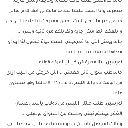
خالد: هاااكملى طنت كانت قلقانه وخايفه ومش عارفه
تتصرف وانا الحيت عليها لحد ما قالت لى انها لازم تقابل
حد من غير مال فى البيت يحس فقترحت انا عليها انى اجى
وابلغكم انها مش جايه وتقابلكم مره تانيه وبس ...
خالد:بيعنى انتى ما تعرفيش الست حياة هتقول لنا ايه او
معاها ايه تقدر تساعدنا بيه ...
نورسين: لااا معرفش كل ال اعرفه قولته ...
خالد:طب سؤال تانى معلش ...انتى خرجتى من البيت ازاى
فى الوقت ده وايه اللبس د ه...؟؟؟!!!!! قالها وهو بيشاوى
علها.
نورسين: طنت جبتلى اللبس من دولاب ياسين عشان
الغفر ميشفونيش وطلبت من السواق يوصلنى....
وقالت له وصل ياسين بيه واستنه لحد ما ترجعه هنا تانى