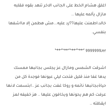
اغلق هشام الخط على الجانب الاخر تنهد بقوه فقلبه
مازال يألمه عليها ..
خالد:اطمنت عليها؟؟رد عليه...مش هطمن إلا مااشفها
بنفسي.
بيرووووووو ↩↪↩↪↩↪↩↪
اشرقت الشمس ومازال عز يجلس بجانبها ممسك
يدها غفا منذ قليل فتحت ليلي عيونها فوجدة كل من
حياةبجانبها نائمه و روكا غفت بجانب عز ..ابتسمت لانها
عرفت كم هم يحونها ويخافون عليها .. هز خفيفه لعز
ايقظته ..