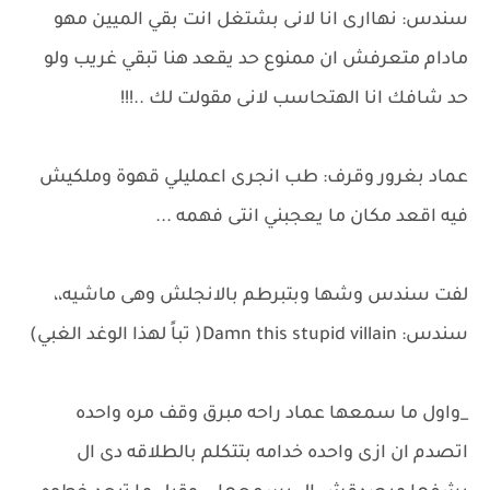
سندس: نهاارى انا لانى بشتغل انت بقي الميين مهو
مادام متعرفش ان ممنوع حد يقعد هنا تبقي غريب ولو
حد شافك انا الهتحاسب لانى مقولت لك ..!!!
عماد بغرور وقرف: طب انجرى اعمليلي قهوة وملكيش
فيه اقعد مكان ما يعجبني انتى فهمه ...
لفت سندس وشها وبتبرطم بالانجلش وهى ماشيه،،
سندس: Damn this stupid villain( تباً لهذا الوغد الغبي)
_واول ما سمعها عماد راحه مبرق وقف مره واحده
اتصدم ان ازى واحده خدامه بتتكلم بالطلاقه دى ال