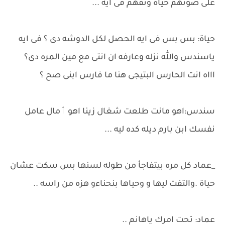
على صوتهم حياة وتفهم فى ايه ...
حياة: بس بس فى ايه الحصل لكل الدوشه دى ؟ فى ايه
ياسندس والله نزله وعارفه ان انتى مع مين المره دى؟
اااه انت الحارس البتيجى هنا ما فارس ابنى صح ؟
سندس:اهو مانت طلعت شغال زينا اهو ٱمال عامل
نفسك ابن بارم ديله كده ليه ...
_عماد كل مره بيتفاجأ من طوله لسنها بس سكت عشان
حياة .والتفت ليها و وحياها بنحناءو هزه من راسه ..
عماد: تحت امرك ياهانم ..