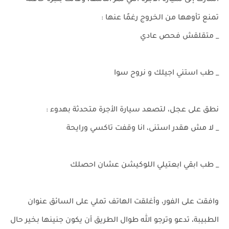
أشارت إلى سيارة الأجرة التي تمر أمامها، وقالت بنبرة خافتة
تمنع تأوهها من الخروج رغمًا عنها :
_ متقلقش فحص عادي
_ طب استني اجيلك و نروح سوا
نطق على عجل، لتصعد سيارة الأجرة متحدثة بهدوء :
_ لا مش هقدر استنى، انا وقفت تاكسي ورايحة
_ طب ابقي ابعتيلي اللوكيشن عشان احصلك
وافقت على الفور، وأغلقت الهاتف تملي على السائق عنوان
الطبيبة، تدعو وترجو الله طوال الطريق أن يكون جنينها بخير حال