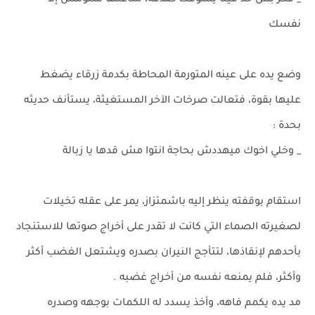
_ فكر بس حد فينا يشوفك صدفة، ساعتها متلومش إلا
نفسك
وضع يده على عينه المتورمة المحاطة بكدمة زرقاء يضغط
عليها بقوة، فتعالت صرخات الآخر المستغيثة، يستأنف حديثه
بحدة :
_ وخلي اخوك ميهددش بحاجة انتوا مش قدها يا زبالة
استقام بوقفته ينظر إليه باشمئزاز، يمر على عقله تخيلات
لصغيرته الصماء التي كانت لا تقدر على أخراج صوتها للاستنجاد
بأحدهم لإنقاذها، لتتأجج النيران بصدره ويشتعل الغضب أكثر
وأكثر، فلم يمنعه نفسه من أخراج غضبه .
مد يده يكمم فاهه، وأخذ يسدد له اللكمات بوجهه وصدره