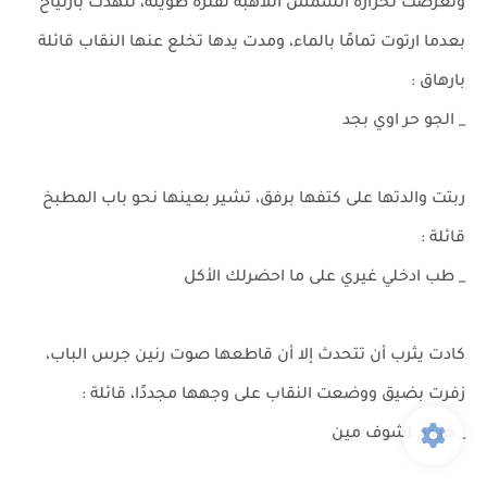
وتعرضت لحرارة الشمس اللاهبة لفترة طويلة، تنهدت بارتياح
بعدما ارتوت تمامًا بالماء، ومدت يدها تخلع عنها النقاب قائلة
بارهاق :
_ الجو حر اوي بجد
ربتت والدتها على كتفها برفق، تشير بعينها نحو باب المطبخ
قائلة :
_ طب ادخلي غيري على ما احضرلك الأكل
كادت يثرب أن تتحدث إلا أن قاطعها صوت رنين جرس الباب،
زفرت بضيق ووضعت النقاب على وجهها مجددًا، قائلة :
_ هروح اشوف مين