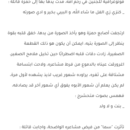
فوتوغرافية للجنين في رحم أمه، مدت يدها بها إلى حمزة قائلة :
_ كنزي زي الفل ما شاء الله، و البيبي بخير و ادي صورته
ارتجفت أصابع حمزة وهو يأخذ الصورة من يدها، خفق قلبه بقوة
ينظر إلى الصورة بتيه، ايمكن أن يكون هو ذلك القطعة
الصغيرة، زادت دقات قلبه اضطرابًا حين تخيل ملامح الصغير،
اغرورقت عيناه بالدموع من فرط مشاعره، ولاحت ابتسامة
مشتاقة على ثغره، يراوده شعور غريب لذيذ يشهده لأول مرة،
لم يكن يعلم أن شعور الأبوه يفوق أي شعور آخر قد يصادفه،
فهمس بصوت متحشرج :
_ بنت و لا ولد
تأثرت "سما" من فيض مشاعره الواضحة، واجابت قائلة :