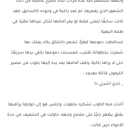
وجهها تستغفر الله عدة مرات، تكاد تصرخ غاضبة من ذلك
الشعور الذي يغمرها، لم تعد راغبة في وجوده كالسابق، فقد
كانت سابقًا تتمنى فقط لو يمر أمامها لتنال عيناها نظرة في
طلته البهية .
تساقطت دموعها قهرًا، تشعر باختناق يكاد يفتك بها.
شعرت بخطواته تقترب، فمسحت دموعها بكفي يدها سريعًا
حتى لا يراها باكية، وقف أمامها يمد يده إليها بكوب من عصير
الليمون قائلة بهدوء :
_ خدي اشربي دا
أخذت منه الكوب تشكره بخفوت، وجلس هو إلى جوارها يراقبها
بقلق يظهر جليًا على ملامح وجهه، حاولت هي التخفيف من حدة
الأجواء حين قالت :