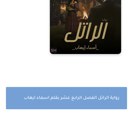
رواية الراتل الفصل الرابع عشر بقلم اسماء ايهاب