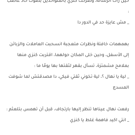
حين رأت الرسالة، وصرخت كنزي بالمتواحدين بصوت حاد غاضب
:
_ مش عايزة حد في الدور دا
بهمهمات خافتة ونظرات متعجبة انسحبت العاملات والزبائن
إلى الأسفل، وحين خلى المكان حولهما، اقتربت كنزي منها
بملامح مشمئزة، تسأل بقهر لثقتها بها يومًا ما :
_ لية يا نهال ؟، لية تخوني ثقتي فيكي، دا مصدقتش لما شوفت
المسدچ
رفعت نهال عيناها تنظر إليها بارتجاف، قبل أن تهمس بتلعثم :
_ انتي اكيد فاهمة غلط يا كنزي