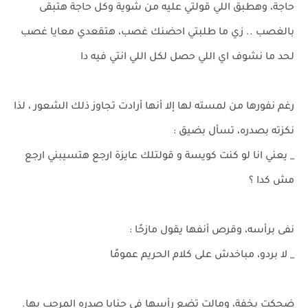
حاجة، وهطبق اللي قولتي عليه من شوية وكل حاجة هتبقى
بالغصب .. زي ما طلبتي احضنك غصب، هتقعدي معايا غصب
لحد ما نشوف اي اللي حصل لكل اللي انتي فيه دا
رغم نفورها من لمسته لها إلا أنها أرادت تجاوز ذلك الشعور ، لذا
نكزته بصدره، تسأل بضيق :
_ يعني انا لو كنت كويسة و قولتلك عايزة ارجع هتسيبني ارجع
مش كدا ؟
نفى برأسه، وقرص أنفها يقول مازحًا :
_ لا بردو، مباخدش على كلام الحريم عمومًا
ضحكت بخفة، ومالت تضع رأسها في حنايا صدره المرحب بها.