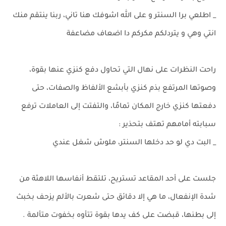
_ اطلعي برا السنتر و على الله اشوفك هنا تاني، ربنا ينتقم منك
انتي وهي و يتردلكم مكركم دا اضعاف مضاعفة
راحت النظرات على نهال التي تحاول دفع كنزي عنها بقوة،
وصوتها المرتفع بذم كنزي بأبشع الألفاظ والصفات، حتى
دفعتها كنزي خارج المكان تمامًا، والتفتت إلى العاملات ترفع
سبابته أمامهم تهتف بتحذير :
_ البت دي لو حد دخلها السنتر، ملوش شغل عندي
جلست على أحد المقاعد تستريح، تلتقط أنفاسها اللاهثة من
شدة الإنفعال، ما هي إلا دقائق حتى شعرت بالألم يزحف بخبث
إلى بطنها، قبضت على كف يدها بقوة تتأوه بخفوت متألمة .