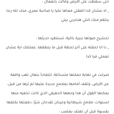
حتى سقطت على الأرض وقالت بأنفعال :
_ اه عشان كدا اتفقتي معاها عليا يا صاحبة عمري، منك لله ربنا
ينتقم منك كنتي هتخربي بيتي
تحشرج صوتها بنبرة باكية، تستطرد حديثها :
_ دا انا لحقته على أخر لحظة قبل ما ينطقها، عملتلك اية عشان
تعملي فيا كدا
صرخت في نهاية جملتها متسائلة، لتتفاجأ بنهال تهب واقفة
عن الأرض، وتقف أمامها بملامح جديدة عليها لم ترها من قبل،
يمكنها القول أن هذا وجهها الحقيقي الذي كانت تخفيه عنها
لسنوات، ملامح شيطانية وعينان تقدحان شرًا، دفعتها بكتفها
بقسوة قبل أن تهتف بغضب :