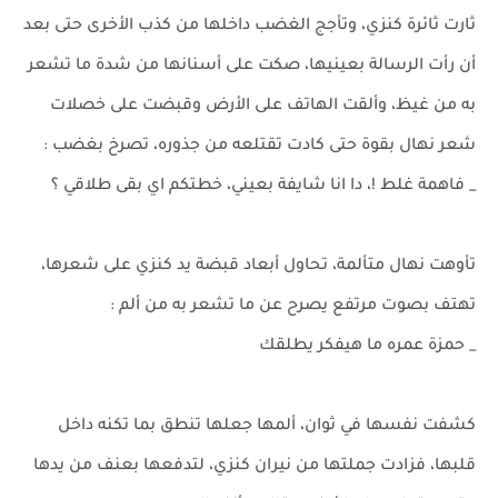
ثارت ثائرة كنزي، وتأجج الغضب داخلها من كذب الأخرى حتى بعد
أن رأت الرسالة بعينيها، صكت على أسنانها من شدة ما تشعر
به من غيظ، وألقت الهاتف على الأرض وقبضت على خصلات
شعر نهال بقوة حتى كادت تقتلعه من جذوره، تصرخ بغضب :
_ فاهمة غلط !، دا انا شايفة بعيني، خطتكم اي بقى طلاقي ؟
تأوهت نهال متألمة، تحاول أبعاد قبضة يد كنزي على شعرها،
تهتف بصوت مرتفع يصرح عن ما تشعر به من ألم :
_ حمزة عمره ما هيفكر يطلقك
كشفت نفسها في ثوان، ألمها جعلها تنطق بما تكنه داخل
قلبها، فزادت جملتها من نيران كنزي، لتدفعها بعنف من يدها