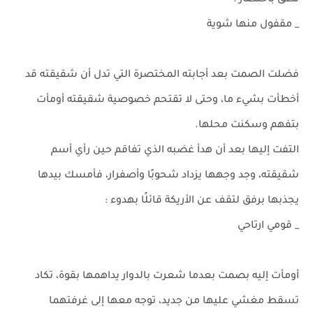
نطق باختصار :
_ مقفول منها شوية
فضلت الصمت بعد أجابته المختصرة التي تدل أن شقيقته قد
أخطأت بشيء ما، وحتى لا تقتحم خصوصية شقيقته أومأت
بتفهم وسكنت محلها.
التفت إليها بعد أن هدأ غضبه الذي تفاقم حين رأي أسم
شقيقته، وجد وجهها يزداد شحوبًا وأصفرار، فأمسك بيدها
يجذبها برفق لتقف عن الأريكة قائلًا بهدوء :
_ قومي ارتاحي
أومأت إليه بصمت بعدما شعرت بالدوار يداهمها بقوة، تكاد
تسقط مغشي عليها من جديد، توجه معها إلى غرفتهما