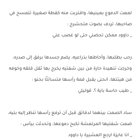
لمعت الدموع بعينيها، واقتربت منه كقطة صغيرة تتمسح في
صاحبها، تردف بصوت متحشرج :
_ داوود ممكن تحضني حتى لو غصب عني
رحب بطلبها، وأحاطها بذراعيه، يضم جسدها برفق إلى صدره،
وخرجت تنهيدة حارة من بين شفتيه يخرج بها ثقل قلقه وخوفه
من هيئتها، انحنى يقبل قمة رأسها متسائلًا بحنو :
_ طيب حاسة باية ؟، قوليلي
ساد الصمت بينهما لدقائق قبل أن ترفع رأسها تنظر إليه بتيه،
ضمت شفتيها المرتعشة تكبح دموعها، وتحدثت بيأس :
_ انا عايزة ارجع العشيرة يا داوود