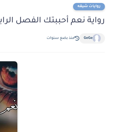
روايات شيقه
رواية نعم أحببتك الفصل الرابع عشر 14 بقلم 
GeGe
منذ بضع سنوات