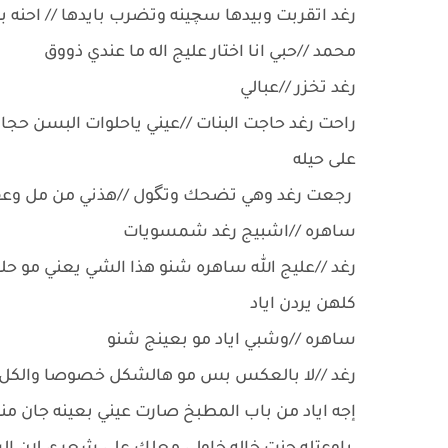
رغد اتقربت وبيدها سچينه وتضرب بايدها // احنه ب
محمد //حبي انا اختار عليج اله ما عندي ذووق
رغد تخزر //عبالي
راحت رغد حاجت البنات //عيني ياحلوات البسن حجابا
على حيله
رجعت رغد وهي تضحك وتگول //هذني من مل وع
ساهره //اشبيج رغد شمسويات
رغد //عليج الله ساهره شنو هذا الشي يعني مو ح
كلهن يردن اياد
ساهره //وشبي اياد مو بعينج شنو
رغد //لا بالعكس بس مو هالشكل خصوصا والكل يعر
إجه اياد من باب المطبخ صارت عيني بعينه جان م