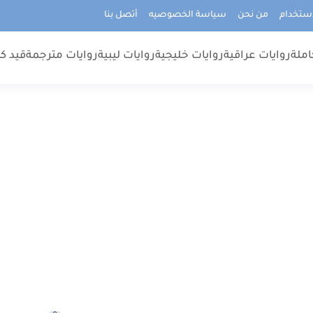
استخدام
من نحن
سياسة الخصوصيه
أتصل بنا
املة
روايات عراقية
روايات خليجية
روايات ليبية
روايات مترجمة
قيد كت