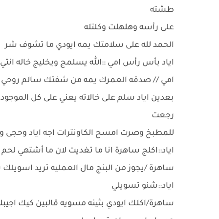
طشته
على رأسه وهلهلت وكلتله
الحمد لله على سلامتك يمه ايودي ما تشوف شر
اياد بأس رأس امي ::الله يسلمج ويخليج خاله انت
امي // صدقه العمرك يمه من شفتك سالم روحي رد
بعدين اياد سلم على خالاته يعني على كل الموجود
رجعت
للمطبخ وصرت امسح الكاونترات اجه اياد وحجى و
اياد::اكلج ساهرة انا ما تغديت لان ما أشتهي لحم
ساهرة /يجوز من البنج مال العمليه تريد اسويلك
اياد::شنو تسويلي
ساهرة/اكلك ايودي بثينه مسويه قالبين كيك اجيب