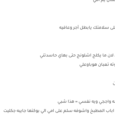
شال يم امي
على سلامتك يابطل أجر وعافيه
لان ما يكلج اشلونج حتى بهاي حاسدتني
ه تعبان هوباوعلي
ن
ه واججي ويه نفسي = هذا شبي
اب المطبخ واشوفه سلم على امي الي بوكتها جايبه جكليت