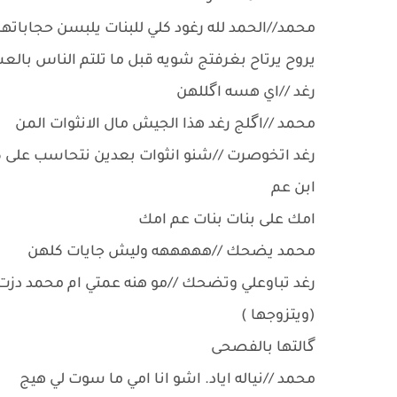
محمد//الحمد لله رغود كلي للبنات يلبسن حجاباتهن 
يروح يرتاح بغرفتج شويه قبل ما تلتم الناس بالع
رغد //اي هسه اگللهن
محمد //اگلج رغد هذا الجيش مال الانثوات المن
رغد اتخوصرت //شنو انثوات بعدين نتحاسب على كل
ابن عم
امك على بنات بنات عم امك
محمد يضحك //هههههه وليش جايات كلهن
رغد تباوعلي وتضحك //مو هنه عمتي ام محمد دزت
(ويتزوجها )
گالتها بالفصحى
محمد //نياله اياد. اشو انا امي ما سوت لي هيج