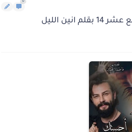
0
انين الليل