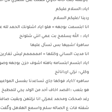
باوعتله جنت خاله خاولي معلك على شعري لان ال
اياد::السلام عليكم
ردينا /عليكم السلام
انا ابتسمت بوجهه = هلو اياد اشلونك الحمد لله 
اياد :: الله يسلمج بت عمي انتي شلونج
ساهرة /شبيها بس تسأل عليها
انا مديت الساني وكتلها = امممممم ليش تغارين 
اياد ابتسم ابتسامه باهته اشوف حزن بوجهه وصوت
وكلي:: نزلي ارداناتج
ساهره //اياد فوكها جاي تساعدنا بغسل المواعي
هو بتعب ::اقصد اخاف أحد من الولد يجي للمطبخ
رغد ضحكت ومحمد غمزلي انا نزلتهن وبقيت صافن
شفته فات ع الصاله سلم واسمع الهلاهل وگفت اب