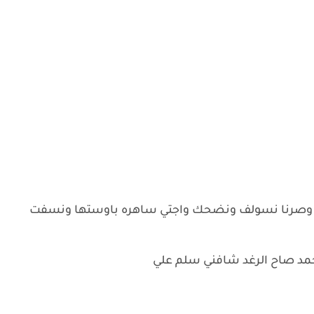
 وصرنا نسولف ونضحك واجتي ساهره باوستها ونسفت
مد صاح الرغد شافني سلم علي